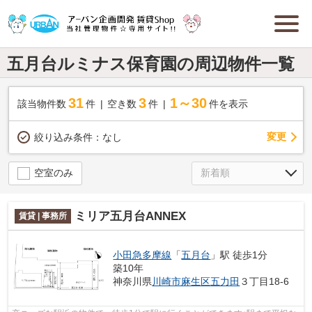
五月台ルミナス保育園の周辺物件一覧
31
3
1～30
該当物件数
件
空き数
件
件を表示
変更
絞り込み条件：
なし
空室のみ
ミリア五月台ANNEX
賃貸 | 事務所
小田急多摩線
「
五月台
」駅 徒歩1分
築10年
神奈川県
川崎市麻生区
五力田
３丁目18-6