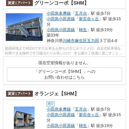
グリーンコーポ【SHM】
賃貸 | アパート
小田急多摩線
「
五月台
」駅 徒歩7分
小田急小田原線
「
新百合ヶ丘
」駅 徒歩15
分
小田急小田原線
「
柿生
」駅 徒歩19分
築33年
神奈川県
川崎市麻生区
五力田
３丁目4-8
葉積緑地まで482mです◎お車をお持ちの方にオススメの、自走式駐車場を
利用できる物件です◎陽当たりが良いので、冬も暖かく快適に過ごすことが
できます◎ぜひご覧いただきたい賃貸物件で...
現在空室情報がありません。
「グリーンコーポ【SHM】」への
お問い合わせはこちら
オランジェ【SHM】
賃貸 | アパート
敷0
小田急多摩線
「
五月台
」駅 徒歩7分
小田急小田原線
「
新百合ヶ丘
」駅 徒歩15
分
小田急小田原線
「
柿生
」駅 徒歩19分