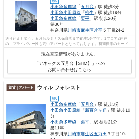
敷0
小田急多摩線
「
五月台
」駅 徒歩3分
小田急小田原線
「
柿生
」駅 徒歩19分
小田急多摩線
「
栗平
」駅 徒歩20分
築36年
神奈川県
川崎市麻生区
片平
５丁目24-2
送り迎えも楽々。五月台ルミナス保育園まで徒歩5分です。1フロア2住戸
の、プライバシー性も高いアパートとなっております。初期費用のカード決
済ができます。周辺には、徒歩3分で利用...
現在空室情報がありません。
「アネックス五月台【SHM】」への
お問い合わせはこちら
ウィル フォレスト
賃貸 | アパート
敷0
小田急多摩線
「
五月台
」駅 徒歩3分
小田急小田原線
「
新百合ヶ丘
」駅 徒歩19
分
小田急多摩線
「
栗平
」駅 徒歩21分
築11年
神奈川県
川崎市麻生区
五力田
３丁目10-