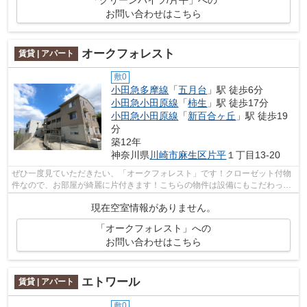
お問い合わせはこちら
オークフォレスト
賃貸 | アパート
敷0
小田急多摩線
「
五月台
」駅 徒歩6分
小田急小田原線
「
柿生
」駅 徒歩17分
小田急小田原線
「
新百合ヶ丘
」駅 徒歩19
分
築12年
神奈川県
川崎市麻生区
片平
１丁目13-20
ぜひ一度見ていただきたい、「オークフォレスト」です！クローゼット付物
件なので、お部屋が綺麗に片付きます！こちらの物件は設備にもこだわった
造りのお部屋です！自走式駐車場を備...
現在空室情報がありません。
「オークフォレスト」への
お問い合わせはこちら
エトワール
賃貸 | アパート
敷0