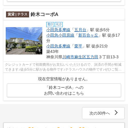
鈴木コーポA
賃貸 | テラス
敷0
礼0
小田急多摩線
「
五月台
」駅 徒歩5分
小田急小田原線
「
新百合ヶ丘
」駅 徒歩17
分
小田急多摩線
「
栗平
」駅 徒歩21分
築43年
神奈川県
川崎市麻生区
五力田
３丁目13-3
クレジットカードで初期費用がお支払いいただけるので、決済の手間が軽減
できます♪徒歩5分に駅がある物件です♪テラスハウスの物件です♪ぜひご覧い
ただきたい賃貸物件です♪川崎市麻生区...
現在空室情報がありません。
「鈴木コーポA」への
お問い合わせはこちら
次の30件へ