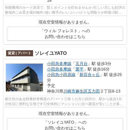
14
初期費用のカード決済で、賢くポイントを貯めませんか♪忙しい方にも好評の
敷地内ごみ置き場付物件♪使い勝手のいいコンパクトな間取りが特徴♪2駅利
用できる立地となっていて、アクセス...
現在空室情報がありません。
「ウィル フォレスト」への
お問い合わせはこちら
ソレイユYATO
賃貸 | アパート
小田急多摩線
「
五月台
」駅 徒歩3分
小田急多摩線
「
栗平
」駅 徒歩16分
小田急小田原線
「
新百合ヶ丘
」駅 徒歩25
分
予定
神奈川県
川崎市麻生区
五力田
２丁目8-13
耐久性のある軽量鉄骨構造のアパート◎多くの方に好評の、駅から徒歩1分
の生活に便利な立地です◎全体的にマンションに比べ家賃が安いことが多い
アパートの物件です◎帰る場所に魅力があ...
現在空室情報がありません。
「ソレイユYATO」への
お問い合わせはこちら