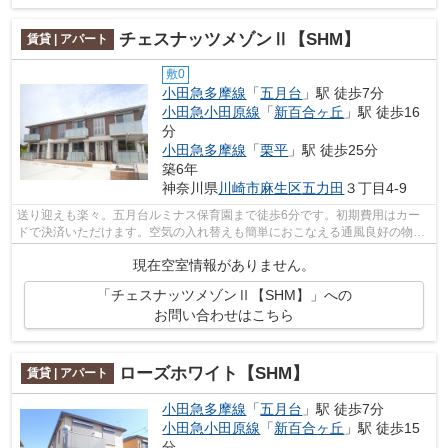
チェスナッツメゾンⅡ【SHM】
賃貸 | アパート
敷0
小田急多摩線
「
五月台
」駅 徒歩7分
小田急小田原線
「
新百合ヶ丘
」駅 徒歩16
分
小田急多摩線
「
栗平
」駅 徒歩25分
築6年
神奈川県
川崎市麻生区
五力田
３丁目4-9
送り迎えも楽々。五月台ルミナス保育園まで徒歩6分です。初期費用はカー
ドで決済いただけます。空気の入れ替えも簡単におこなえる通風良好の物件
です。ごみ捨ての煩わしさを軽減するの...
現在空室情報がありません。
「チェスナッツメゾンⅡ【SHM】」への
お問い合わせはこちら
ローズホワイト【SHM】
賃貸 | アパート
小田急多摩線
「
五月台
」駅 徒歩7分
小田急小田原線
「
新百合ヶ丘
」駅 徒歩15
分