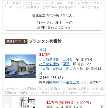
ぜひ一度見ていただきたい、「レーヴ・ポルト」です☆歩いてすぐ☆コンビ
ニ「ローソン 五月台駅前店」まで201m☆初期費用のカード決済で、現金を
用意する手間が省けます☆評価の高い自走式...
現在空室情報がありません。
「レーヴ・ポルト」への
お問い合わせはこちら
プランタン壱番館
賃貸 | アパート
敷0
11
万円
小田急多摩線
「
五月台
」駅 徒歩3分
小田急多摩線
「
栗平
」駅 徒歩15分
小田急小田原線
「
新百合ヶ丘
」駅 徒歩22
分
築16年 / 56.12㎡
神奈川県
川崎市麻生区
五力田
３丁目23-7
こだわりポイント満載のプランタン壱番館♪こちらの物件は五月台ルミナス保
育園が257m以内にあります♪地域のゴミ捨て場まで行かずにサッとゴミ出し
できるように、共用部にゴミ捨て場を...
11
万
円
(管理費等：4,000円 )
0ヶ月
1ヶ月
敷金
礼金