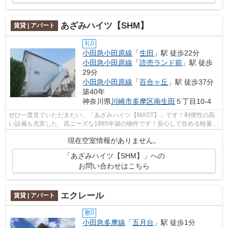
あざみハイツ【SHM】
賃貸 | アパート
礼0
小田急小田原線
「
生田
」駅 徒歩22分
小田急小田原線
「
読売ランド前
」駅 徒歩
29分
小田急小田原線
「
百合ヶ丘
」駅 徒歩37分
築40年
神奈川県
川崎市多摩区
南生田
５丁目10-4
ぜひ一度見ていただきたい、「あざみハイツ【MAST】」です！利便性の高
い設備も充実した、高ニーズな1985年築の物件です！安心して住める軽量鉄
骨なら、耐震性や耐久性がバッチリです...
現在空室情報がありません。
「あざみハイツ【SHM】」への
お問い合わせはこちら
エクレール
賃貸 | アパート
敷0
小田急多摩線
「
五月台
」駅 徒歩1分