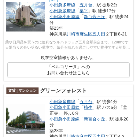
小田急多摩線
「
五月台
」駅 徒歩2分
小田急多摩線
「
栗平
」駅 徒歩17分
小田急小田原線
「
新百合ヶ丘
」駅 徒歩24
分
築23年
神奈川県
川崎市麻生区
五力田
２丁目8-21
薬や日用品を買うのに便利なツルハドラッグ五月台駅前店まで、128mです
☆陽当りの良い明るい環境で、気分も晴れる過ごしやすい物件です☆初期費
用をカードでお支払いいただけるので、カ...
現在空室情報がありません。
「ベルコリーヌ」への
お問い合わせはこちら
グリーンフォレスト
賃貸 | マンション
小田急多摩線
「
五月台
」駅 徒歩1分
小田急小田原線
「
柿生
」駅 バス5分 「善
正寺」 停歩8分
小田急小田原線
「
新百合ヶ丘
」駅 徒歩26
分
築28年
神奈川県
川崎市麻生区
五力田
２丁目4-2