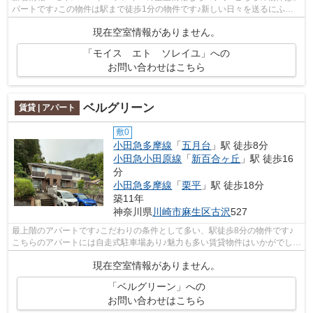
パートです♪この物件は駅まで徒歩1分の物件です♪新しい日々を送るにふさ
わしい、きれいな室内です♪丁寧かつ迅...
現在空室情報がありません。
「モイス エト ソレイユ」への
お問い合わせはこちら
ベルグリーン
賃貸 | アパート
敷0
小田急多摩線
「
五月台
」駅 徒歩8分
小田急小田原線
「
新百合ヶ丘
」駅 徒歩16
分
小田急多摩線
「
栗平
」駅 徒歩18分
築11年
神奈川県
川崎市麻生区
古沢
527
最上階のアパートです♪こだわりの条件として多い、駅徒歩8分の物件です♪
こちらのアパートには自走式駐車場あり♪魅力も多い賃貸物件はいかがでしょ
うか♪より多くの不動産情報をお求めな...
現在空室情報がありません。
「ベルグリーン」への
お問い合わせはこちら