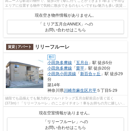
高ニーズな駅近の物件で、徒歩1分で駅に行くことができます♪駅まで平坦な
エリアに位置する物件で気軽に散歩できるのもいいですね♪魅力も多い賃貸物
件はいかがでしょうか(*^^*)
現在空き物件情報がありません。
「ミリア五月台ANNEX」への
お問い合わせはこちら
リリーフルーレ
賃貸 | アパート
敷0
小田急多摩線
「
五月台
」駅 徒歩5分
小田急多摩線
「
栗平
」駅 徒歩20分
小田急小田原線
「
新百合ヶ丘
」駅 徒歩29
分
築14年
神奈川県
川崎市麻生区
片平
５丁目5-29
値段でも品揃えでも魅力的なツルハドラッグ五月台駅前店が直ぐ近く
(373m)！「リリーフルーレ」のここがイチオシ！車をお持ちの方に嬉しい自
走式駐車場を完備しています♪軽量鉄骨では、...
現在空室情報がありません。
「リリーフルーレ」への
お問い合わせはこちら