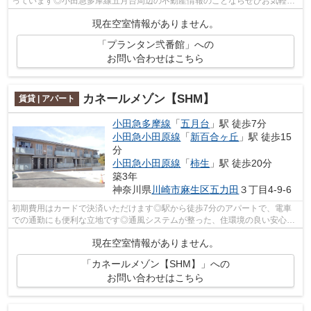
っています◎小田急多摩線五月台周辺の不動産情報のことならぜひお気軽に
urbanshop@urbankk.comよりアーバン企画開...
現在空室情報がありません。
「プランタン弐番館」への
お問い合わせはこちら
カネールメゾン【SHM】
賃貸 | アパート
小田急多摩線
「
五月台
」駅 徒歩7分
小田急小田原線
「
新百合ヶ丘
」駅 徒歩15
分
小田急小田原線
「
柿生
」駅 徒歩20分
築3年
神奈川県
川崎市麻生区
五力田
３丁目4-9-6
初期費用はカードで決済いただけます◎駅から徒歩7分のアパートで、電車
での通勤にも便利な立地です◎通風システムが整った、住環境の良い安心の
アパートです◎短時間でごみ出しを終えら...
現在空室情報がありません。
「カネールメゾン【SHM】」への
お問い合わせはこちら