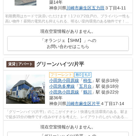
築14年
神奈川県
川崎市麻生区
五力田
３丁目4-11
初期費用はカードで決済いただけます！1フロア2住戸の、プライバシー性も
高い物件！昼間の電気代も抑えられる、明るい室内環境のある物件です！駅
から徒歩7分の物件で、電車での通勤に...
現在空室情報がありません。
「オランジェ【SHM】」への
お問い合わせはこちら
グリーンハイツ/片平
賃貸 | アパート
フリーレント
敷0
礼0
小田急小田原線
「
柿生
」駅 徒歩18分
小田急多摩線
「
五月台
」駅 徒歩18分
小田急小田原線
「
鶴川
」駅 徒歩22分
築36年
神奈川県
川崎市麻生区
片平
４丁目17-14
「グリーンハイツ(片平)」のここがイチオシ！快適な生活環境のある、駅ま
で徒歩15分の物件です♪住みやすさを考えた、レイアウトのしがいのあるお
部屋♪賃貸物件をお探しの方は、ぜひ当...
現在空室情報がありません。
「グリーンハイツ/片平」への