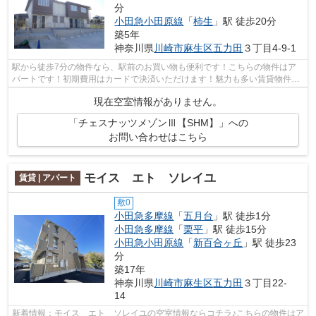
分
小田急小田原線
「
柿生
」駅 徒歩20分
築5年
神奈川県
川崎市麻生区
五力田
３丁目4-9-1
駅から徒歩7分の物件なら、駅前のお買い物も便利です！こちらの物件はア
パートです！初期費用はカードで決済いただけます！魅力も多い賃貸物件は
いかがでしょうか！お客様のご希望の物...
現在空室情報がありません。
「チェスナッツメゾンⅢ【SHM】」への
お問い合わせはこちら
モイス エト ソレイユ
賃貸 | アパート
敷0
小田急多摩線
「
五月台
」駅 徒歩1分
小田急多摩線
「
栗平
」駅 徒歩15分
小田急小田原線
「
新百合ヶ丘
」駅 徒歩23
分
築17年
神奈川県
川崎市麻生区
五力田
３丁目22-
14
新着情報：モイス エト ソレイユの空室情報ならコチラ♪こちらの物件はア