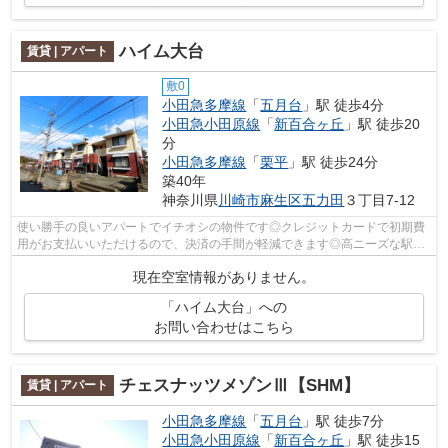
ハイム大台
賃貸 | アパート
敷0
小田急多摩線
「
五月台
」駅 徒歩4分
小田急小田原線
「
新百合ヶ丘
」駅 徒歩20
分
小田急多摩線
「
栗平
」駅 徒歩24分
築40年
神奈川県
川崎市麻生区
五力田
３丁目7-12
使い勝手の良いアパートでイチオシの物件です◎クレジットカードで初期費
用がお支払いいただけるので、決済の手間が軽減できます◎高ニーズな駅近
の物件で、徒歩3分で駅に行くことができ...
現在空室情報がありません。
「ハイム大台」への
お問い合わせはこちら
チェスナッツメゾンⅢ【SHM】
賃貸 | アパート
小田急多摩線
「
五月台
」駅 徒歩7分
小田急小田原線
「
新百合ヶ丘
」駅 徒歩15