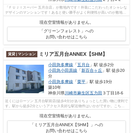
「ＦＵＪＩスーパー 五月台店」が敷地内です！外装にこだわったオシャレな
デザインのマンションです！あると使い勝手がよく利便性が高いのが敷地内
ごみ置き場です！魅力的な駅近物件と...
現在空室情報がありません。
「グリーンフォレスト」への
お問い合わせはこちら
ミリア五月台ANNEX【SHM】
賃貸 | マンション
小田急多摩線
「
五月台
」駅 徒歩2分
小田急小田原線
「
新百合ヶ丘
」駅 徒歩20
分
小田急多摩線
「
栗平
」駅 徒歩19分
築10年
神奈川県
川崎市麻生区
五力田
３丁目18-6
近くにはローソン 五月台駅前店(徒歩4分)がありちょっとした買い物に便利で
す。駅から徒歩2分というアクセス良好な駅近物件はいかがですか。こちら
のマンションには自走式駐車場があり...
現在空室情報がありません。
「ミリア五月台ANNEX【SHM】」への
お問い合わせはこちら