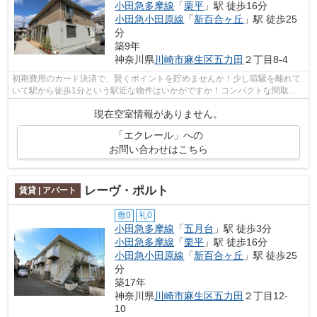
小田急多摩線
「
栗平
」駅 徒歩16分
小田急小田原線
「
新百合ヶ丘
」駅 徒歩25
分
築9年
神奈川県
川崎市麻生区
五力田
２丁目8-4
初期費用のカード決済で、賢くポイントを貯めませんか！少し喧騒を離れて
いて駅から徒歩1分という駅近な物件はいかがですか！コンパクトな間取り
で使い勝手のいいアパートになってます...
現在空室情報がありません。
「エクレール」への
お問い合わせはこちら
レーヴ・ポルト
賃貸 | アパート
敷0
礼0
小田急多摩線
「
五月台
」駅 徒歩3分
小田急多摩線
「
栗平
」駅 徒歩16分
小田急小田原線
「
新百合ヶ丘
」駅 徒歩25
分
築17年
神奈川県
川崎市麻生区
五力田
２丁目12-
10