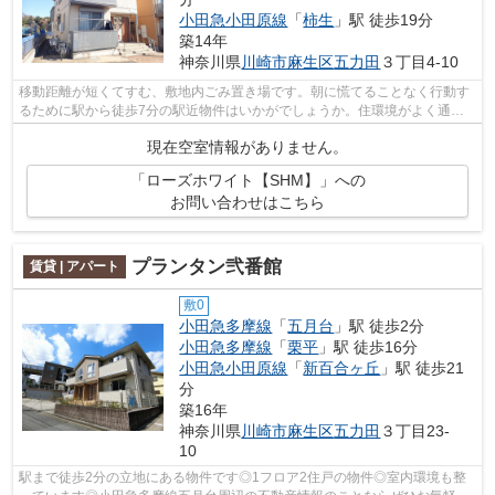
小田急小田原線
「
柿生
」駅 徒歩19分
築14年
神奈川県
川崎市麻生区
五力田
３丁目4-10
移動距離が短くてすむ、敷地内ごみ置き場です。朝に慌てることなく行動す
るために駅から徒歩7分の駅近物件はいかがでしょうか。住環境がよく通風
良好で日も入る物件をご提供します。駅...
現在空室情報がありません。
「ローズホワイト【SHM】」への
お問い合わせはこちら
プランタン弐番館
賃貸 | アパート
敷0
小田急多摩線
「
五月台
」駅 徒歩2分
小田急多摩線
「
栗平
」駅 徒歩16分
小田急小田原線
「
新百合ヶ丘
」駅 徒歩21
分
築16年
神奈川県
川崎市麻生区
五力田
３丁目23-
10
駅まで徒歩2分の立地にある物件です◎1フロア2住戸の物件◎室内環境も整