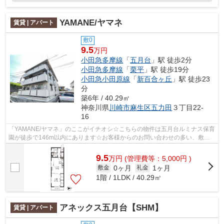
YAMANE/ヤマネ
賃貸 | アパート
敷0
9.5
万円
小田急多摩線
「
五月台
」駅 徒歩2分
小田急多摩線
「
栗平
」駅 徒歩19分
小田急小田原線
「
新百合ヶ丘
」駅 徒歩23
分
築6年 / 40.29㎡
神奈川県
川崎市麻生区
五力田
３丁目22-
16
「YAMANE/ヤマネ」のここがイチオシ☆こちらの物件は五月台ルミナス保育
園が徒歩で146m以内にあります☆お客様からのお問い合わせの多い、敷地
内ごみ置き場があります☆多くの方にご好評...
9.5
万
円
(管理費等：5,000円 )
0ヶ月
1ヶ月
敷金
礼金
1階 / 1LDK / 40.29㎡
アネックス五月台【SHM】
賃貸 | アパート