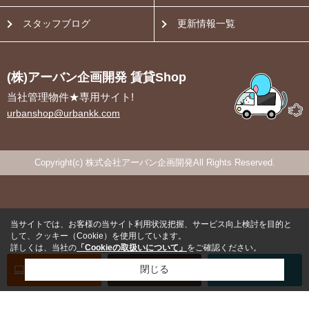
スタッフブログ
更新情報一覧
(株)アーバン企画開発 賃貸Shop
当社管理物件★専用サイト!
urbanshop@urbankk.com
Copyright(c) 株式会社アーバン企画開発All Rights Reserved.
当サイトでは、お客様の当サイト利用状況把握、サービス向上検討を目的と
して、クッキー（Cookie）を使用しています。
詳しくは、当社の
「Cookieの取扱いについて」
をご確認ください。
オンライン
お部屋探し
閉じる
お問い合わせ
お部屋探し
専用電話