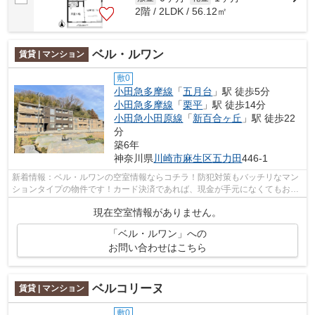
2階 / 2LDK / 56.12㎡
ベル・ルワン
賃貸 | マンション
敷0
小田急多摩線
「
五月台
」駅 徒歩5分
小田急多摩線
「
栗平
」駅 徒歩14分
小田急小田原線
「
新百合ヶ丘
」駅 徒歩22
分
築6年
神奈川県
川崎市麻生区
五力田
446-1
新着情報：ベル・ルワンの空室情報ならコチラ！防犯対策もバッチリなマン
ションタイプの物件です！カード決済であれば、現金が手元になくてもお支
払いできます！魅力も多い賃貸物件は...
現在空室情報がありません。
「ベル・ルワン」への
お問い合わせはこちら
ベルコリーヌ
賃貸 | マンション
敷0