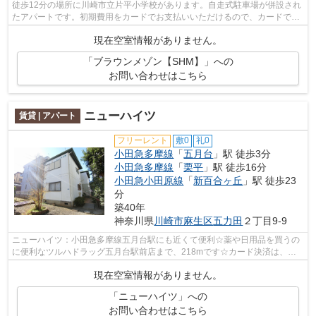
徒歩12分の場所に川崎市立片平小学校があります。自走式駐車場が併設され
たアパートです。初期費用をカードでお支払いいただけるので、カードで決
済したい方にもおすすめです。2駅利用...
現在空室情報がありません。
「ブラウンメゾン【SHM】」への
お問い合わせはこちら
ニューハイツ
賃貸 | アパート
フリーレント
敷0
礼0
小田急多摩線
「
五月台
」駅 徒歩3分
小田急多摩線
「
栗平
」駅 徒歩16分
小田急小田原線
「
新百合ヶ丘
」駅 徒歩23
分
築40年
神奈川県
川崎市麻生区
五力田
２丁目9-9
ニューハイツ：小田急多摩線五月台駅にも近くて便利☆薬や日用品を買うの
に便利なツルハドラッグ五月台駅前店まで、218mです☆カード決済は、
月々の家賃や初期費用支払いのわずらわしさ...
現在空室情報がありません。
「ニューハイツ」への
お問い合わせはこちら