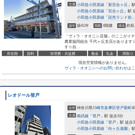
交通
小田急小田原線
「
新百合ヶ丘
」駅
小田急小田原線
「
百合ヶ丘
」駅 
小田急小田原線
「
読売ランド前
」
築41年
4階建
鉄筋
築年
階数
構造
「ヴィラ・オオニシ店舗」のここがイチ
農業協同組合 千代ヶ丘支店があります
す☆自...
所在階
賃料
管理費・共益費
敷金
礼金
間取り
現在空室情報がありません。
ヴィラ・オオニシへのお問い合わせはこ
レオドール登戸
神奈川県
川崎市多摩区
登戸新町
4
住所
交通
南武線
「
登戸
」駅 徒歩3分
小田急小田原線
「
登戸
」駅 徒歩
小田急小田原線
「
向ヶ丘遊園
」駅