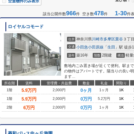
空室物件のみ表示
966
478
1-30
該当公開件数
件 空き数
件
件
ロイヤルコモード
神奈川県
川崎市多摩区
栗谷
３丁目2
住所
交通
小田急小田原線
「
生田
」駅 徒歩1
築16年
2階建
軽量
築年
階数
構造
敷地内ごみ置き場が近くて便利。駅まで
の物件はアパートです。陽当りの良い明
ます...
所在階
賃料
管理費・共益費
敷金
礼金
間取り
5.9
万円
0ヶ月
1階
2,000円
1ヶ月
1K
5.9
万円
0万円
1階
2,000円
5.2万円
1K
6
万円
0万円
2階
2,000円
1ヶ月
1K
菱和パレス向ヶ丘遊園