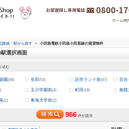
0800-17
お部屋探し専用電話
ホーム
物
貸)路線・駅から探す
>
小田急電鉄小田急小田原線の賃貸物件
の駅選択画面
り込む
遊園
生田
読売ランド前
百合
(58)
(53)
(47)
玉川学園前
町田
相模
)
(4)
(18)
泉
東海大学前
(2)
(2)
966
件が該当
並び順：