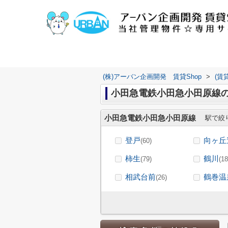
(株)アーバン企画開発 賃貸Shop
>
(賃
小田急電鉄小田急小田原線
小田急電鉄小田急小田原線
駅で絞
登戸
向ヶ丘
(60)
柿生
鶴川
(79)
(18
相武台前
鶴巻温
(26)