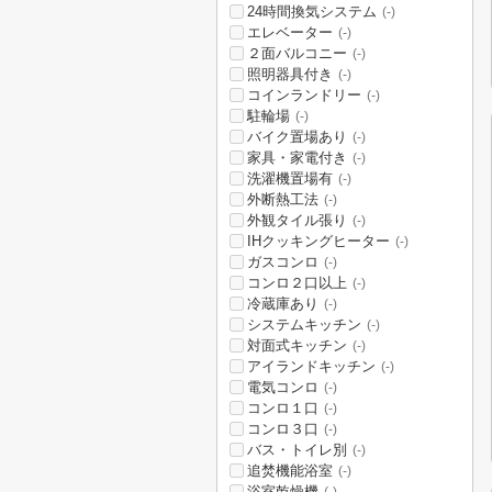
24時間換気システム
(-)
エレベーター
(-)
２面バルコニー
(-)
照明器具付き
(-)
コインランドリー
(-)
駐輪場
(-)
バイク置場あり
(-)
家具・家電付き
(-)
洗濯機置場有
(-)
外断熱工法
(-)
外観タイル張り
(-)
IHクッキングヒーター
(-)
ガスコンロ
(-)
コンロ２口以上
(-)
冷蔵庫あり
(-)
システムキッチン
(-)
対面式キッチン
(-)
アイランドキッチン
(-)
電気コンロ
(-)
コンロ１口
(-)
コンロ３口
(-)
バス・トイレ別
(-)
追焚機能浴室
(-)
浴室乾燥機