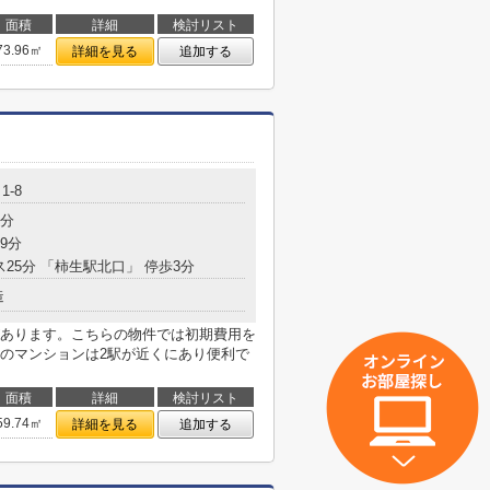
面積
詳細
検討リスト
73.96㎡
詳細を見る
追加する
1-8
3分
9分
ス25分 「柿生駅北口」 停歩3分
造
あります。こちらの物件では初期費用を
のマンションは2駅が近くにあり便利で
面積
詳細
検討リスト
59.74㎡
詳細を見る
追加する