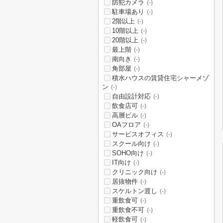
防犯カメラ
(-)
駐車場あり
(-)
2階以上
(-)
10階以上
(-)
20階以上
(-)
最上階
(-)
南向き
(-)
角部屋
(-)
積水ハウスの賃貸住宅シャーメゾ
ン
(-)
自由設計対応
(-)
飲食店可
(-)
高層ビル
(-)
OAフロア
(-)
サービスオフィス
(-)
スクール向け
(-)
SOHO向け
(-)
IT向け
(-)
クリニック向け
(-)
居抜物件
(-)
スケルトン渡し
(-)
重飲食可
(-)
重飲食不可
(-)
軽飲食可
(-)