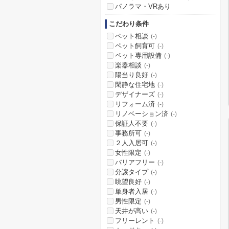
パノラマ・VRあり
こだわり条件
ペット相談
(-)
ペット飼育可
(-)
ペット専用設備
(-)
楽器相談
(-)
陽当り良好
(-)
閑静な住宅地
(-)
デザイナーズ
(-)
リフォーム済
(-)
リノベーション済
(-)
保証人不要
(-)
事務所可
(-)
２人入居可
(-)
女性限定
(-)
バリアフリー
(-)
分譲タイプ
(-)
眺望良好
(-)
単身者入居
(-)
男性限定
(-)
天井が高い
(-)
フリーレント
(-)