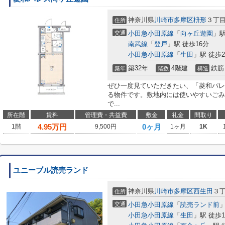
神奈川県
川崎市多摩区
枡形
３丁
住所
交通
小田急小田原線
「
向ヶ丘遊園
」駅
南武線
「
登戸
」駅 徒歩16分
小田急小田原線
「
生田
」駅 徒歩2
築32年
4階建
鉄筋
築年
階数
構造
ぜひ一度見ていただきたい、「菱和パレ
る物件です。敷地内には使いやすいごみ
で...
所在階
賃料
管理費・共益費
敷金
礼金
間取り
4.95
万円
0ヶ月
1階
9,500円
1ヶ月
1K
ユニーブル読売ランド
神奈川県
川崎市多摩区
西生田
３
住所
交通
小田急小田原線
「
読売ランド前
」
小田急小田原線
「
生田
」駅 徒歩1