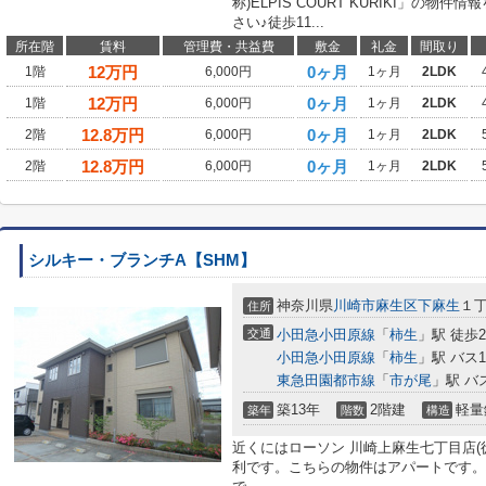
称)ELPIS COURT KURIKI」の
さい♪徒歩11...
所在階
賃料
管理費・共益費
敷金
礼金
間取り
12
万円
0ヶ月
1階
6,000円
1ヶ月
2LDK
12
万円
0ヶ月
1階
6,000円
1ヶ月
2LDK
12.8
万円
0ヶ月
2階
6,000円
1ヶ月
2LDK
12.8
万円
0ヶ月
2階
6,000円
1ヶ月
2LDK
シルキー・ブランチA【SHM】
神奈川県
川崎市麻生区
下麻生
１丁
住所
交通
小田急小田原線
「
柿生
」駅 徒歩2
小田急小田原線
「
柿生
」駅 バス
東急田園都市線
「
市が尾
」駅 バ
築13年
2階建
軽量
築年
階数
構造
近くにはローソン 川崎上麻生七丁目店(
利です。こちらの物件はアパートです。