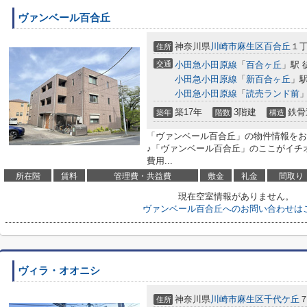
ヴァンベール百合丘
神奈川県
川崎市麻生区
百合丘
１丁
住所
交通
小田急小田原線
「
百合ヶ丘
」駅 
小田急小田原線
「
新百合ヶ丘
」駅
小田急小田原線
「
読売ランド前
」
築17年
3階建
鉄骨
築年
階数
構造
「ヴァンベール百合丘」の物件情報をお
♪「ヴァンベール百合丘」のここがイチ
費用...
所在階
賃料
管理費・共益費
敷金
礼金
間取り
現在空室情報がありません。
ヴァンベール百合丘へのお問い合わせは
ヴィラ・オオニシ
神奈川県
川崎市麻生区
千代ケ丘
７
住所