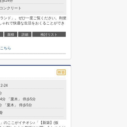
徒歩24分
コンクリート
ランド」。ぜひ一度ご覧ください。利便
しゃれで快適な生活をおくることができ
面積
詳細
検討リスト
こちら
-24
分
4分 「栗木」 停歩5分
分 「栗木」 停歩5分
骨
RIKI」のここがイチオシ♪「【新築】(仮