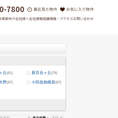
0-7800
最近見た物件
お気に入り物件
件検索
仲介会社様へ
会社情報
店舗情報・アクセス
お問い合わせ
ヶ丘
新百合ヶ丘
(61)
(74)
大野
小田急相模原
(97)
(97)
表示件数：