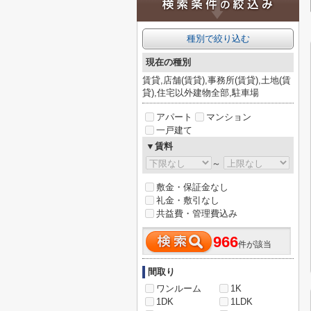
種別で絞り込む
現在の種別
賃貸,店舗(賃貸),事務所(賃貸),土地(賃
貸),住宅以外建物全部,駐車場
アパート
マンション
一戸建て
▼賃料
～
敷金・保証金なし
礼金・敷引なし
共益費・管理費込み
966
件が該当
間取り
ワンルーム
1K
1DK
1LDK