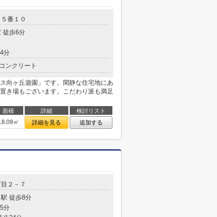
目５番１０
 徒歩6分
4分
コンクリート
ス向ヶ丘遊園」です。閑静な住宅地にあ
置き場もございます。こだわり派も満足
面積
詳細
検討リスト
18.09㎡
詳細を見る
追加する
丁目２－７
駅 徒歩8分
5分