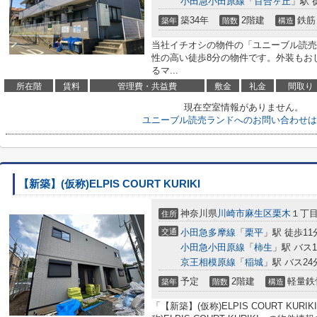
小田急小田原線
「
百合ヶ丘
」駅 
築34年
2階建
鉄筋
築年
階数
構造
当社イチオシの物件の「ユニーブル読売
性の高い徒歩8分の物件です。外装もお
るマ...
所在階
賃料
管理費・共益費
敷金
礼金
間取り
現在空室情報がありません。
ユニーブル読売ランドへのお問い合わせは
【新築】(仮称)ELPIS COURT KURIKI
神奈川県
川崎市麻生区
栗木
１丁目2
住所
交通
小田急多摩線
「
栗平
」駅 徒歩11
小田急小田原線
「
柿生
」駅 バス1
京王相模原線
「
稲城
」駅 バス24
予定
2階建
軽量鉄
築年
階数
構造
「【新築】(仮称)ELPIS COURT KU