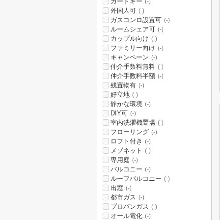
カードキー
(-)
外国人可
(-)
ガスコンロ設置可
(-)
ルームシェア可
(-)
カップル向け
(-)
ファミリー向け
(-)
キャンペーン
(-)
仲介手数料無料
(-)
仲介手数料半額
(-)
残置物有
(-)
好立地
(-)
静かな環境
(-)
DIY可
(-)
室内洗濯機置場
(-)
フローリング
(-)
ロフト付き
(-)
メゾネット
(-)
専用庭
(-)
バルコニー
(-)
ルーフバルコニー
(-)
出窓
(-)
都市ガス
(-)
プロパンガス
(-)
オール電化
(-)