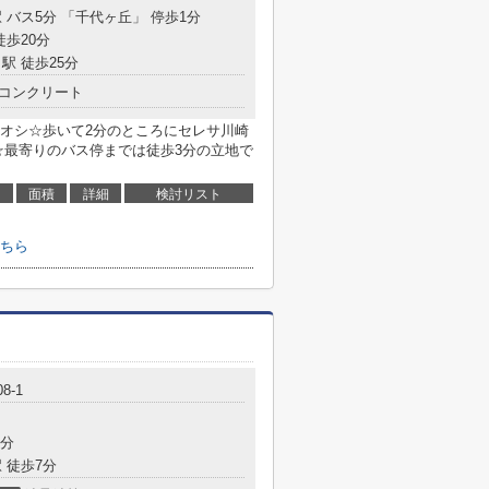
 バス5分 「千代ヶ丘」 停歩1分
徒歩20分
駅 徒歩25分
コンクリート
オシ☆歩いて2分のところにセレサ川崎
☆最寄りのバス停までは徒歩3分の立地で
面積
詳細
検討リスト
ちら
08-1
3分
 徒歩7分