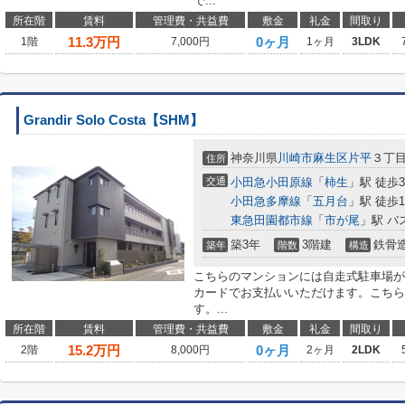
で...
所在階
賃料
管理費・共益費
敷金
礼金
間取り
11.3
万円
0ヶ月
1階
7,000円
1ヶ月
3LDK
Grandir Solo Costa【SHM】
神奈川県
川崎市麻生区
片平
３丁目
住所
交通
小田急小田原線
「
柿生
」駅 徒歩
小田急多摩線
「
五月台
」駅 徒歩1
東急田園都市線
「
市が尾
」駅 バ
築3年
3階建
鉄骨
築年
階数
構造
こちらのマンションには自走式駐車場が
カードでお支払いいただけます。こちら
す。...
所在階
賃料
管理費・共益費
敷金
礼金
間取り
15.2
万円
0ヶ月
2階
8,000円
2ヶ月
2LDK