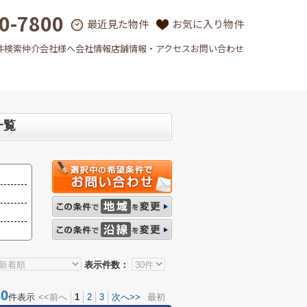
0-7800
最近見た物件
お気に入り物件
件検索
仲介会社様へ
会社情報
店舗情報・アクセス
お問い合わせ
一覧
表示件数：
0
件表示
<<前へ
1
2
3
次へ>>
最初