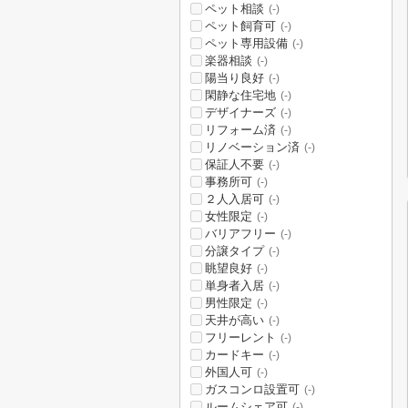
ペット相談
(-)
ペット飼育可
(-)
ペット専用設備
(-)
楽器相談
(-)
陽当り良好
(-)
閑静な住宅地
(-)
デザイナーズ
(-)
リフォーム済
(-)
リノベーション済
(-)
保証人不要
(-)
事務所可
(-)
２人入居可
(-)
女性限定
(-)
バリアフリー
(-)
分譲タイプ
(-)
眺望良好
(-)
単身者入居
(-)
男性限定
(-)
天井が高い
(-)
フリーレント
(-)
カードキー
(-)
外国人可
(-)
ガスコンロ設置可
(-)
ルームシェア可
(-)