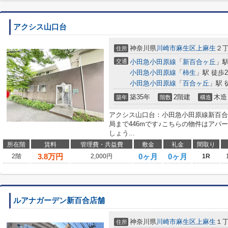
アクシス山口台
神奈川県
川崎市麻生区
上麻生
２丁
住所
交通
小田急小田原線
「
新百合ヶ丘
」駅
小田急小田原線
「
柿生
」駅 徒歩2
小田急小田原線
「
百合ヶ丘
」駅 
築35年
2階建
木造
築年
階数
構造
アクシス山口台：小田急小田原線新百合
局まで446mです♪こちらの物件はアパ
しょう...
所在階
賃料
管理費・共益費
敷金
礼金
間取り
3.8
万円
0ヶ月
0ヶ月
2階
2,000円
1R
ルアナガーデン新百合店舗
神奈川県
川崎市麻生区
上麻生
１丁
住所