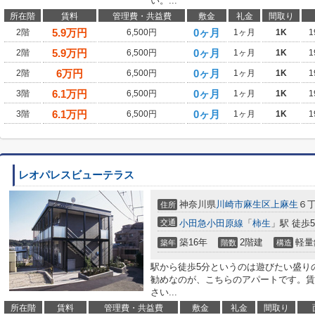
い。...
所在階
賃料
管理費・共益費
敷金
礼金
間取り
5.9
万円
0ヶ月
2階
6,500円
1ヶ月
1K
1
5.9
万円
0ヶ月
2階
6,500円
1ヶ月
1K
1
6
万円
0ヶ月
2階
6,500円
1ヶ月
1K
1
6.1
万円
0ヶ月
3階
6,500円
1ヶ月
1K
1
6.1
万円
0ヶ月
3階
6,500円
1ヶ月
1K
1
レオパレスビューテラス
神奈川県
川崎市麻生区
上麻生
６
住所
交通
小田急小田原線
「
柿生
」駅 徒歩
築16年
2階建
軽量
築年
階数
構造
駅から徒歩5分というのは遊びたい盛り
勧めなのが、こちらのアパートです。賃
さい...
所在階
賃料
管理費・共益費
敷金
礼金
間取り