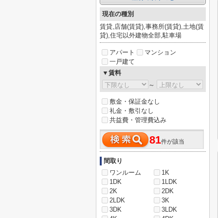
現在の種別
賃貸,店舗(賃貸),事務所(賃貸),土地(賃
貸),住宅以外建物全部,駐車場
アパート
マンション
一戸建て
▼賃料
～
敷金・保証金なし
礼金・敷引なし
共益費・管理費込み
81
件が該当
間取り
ワンルーム
1K
1DK
1LDK
2K
2DK
2LDK
3K
3DK
3LDK