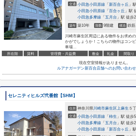
交通
小田急小田原線
「
新百合ヶ丘
」駅
小田急小田原線
「
百合ヶ丘
」駅 
小田急多摩線
「
五月台
」駅 徒歩2
築10年
9階建
鉄筋
築年
階数
構造
川崎市麻生区周辺にある物件をお求めの
かがでしょうか！こちらの物件はコンビ
車場...
所在階
賃料
管理費・共益費
敷金
礼金
間取り
現在空室情報がありません。
ルアナガーデン新百合店舗へのお問い合わせ
セレニティヒルズ弐番館【SHM】
神奈川県
川崎市麻生区
上麻生
５丁
住所
交通
小田急小田原線
「
柿生
」駅 徒歩
小田急多摩線
「
五月台
」駅 徒歩2
小田急小田原線
「
新百合ヶ丘
」駅