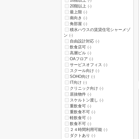
10階以上
(-)
20階以上
(-)
最上階
(-)
南向き
(-)
角部屋
(-)
積水ハウスの賃貸住宅シャーメゾ
ン
(-)
自由設計対応
(-)
飲食店可
(-)
高層ビル
(-)
OAフロア
(-)
サービスオフィス
(-)
スクール向け
(-)
SOHO向け
(-)
IT向け
(-)
クリニック向け
(-)
居抜物件
(-)
スケルトン渡し
(-)
重飲食可
(-)
重飲食不可
(-)
軽飲食可
(-)
飲食不可
(-)
２４時間利用可能
(-)
ダクトあり
(-)