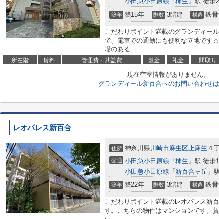
小田急小田原線
「
柿生
」駅 徒歩2
築15年
3階建
鉄骨
築年
階数
構造
こだわりポイント満載のグランディール
で、電車での通勤にも便利な立地です☆
場のある...
所在階
賃料
管理費・共益費
敷金
礼金
間取り
現在空室情報がありません。
グランディール新百合へのお問い合わせは
レオパレス新百合
神奈川県
川崎市麻生区
上麻生
４
住所
交通
小田急小田原線
「
柿生
」駅 徒歩1
小田急小田原線
「
新百合ヶ丘
」駅
築22年
3階建
鉄骨
築年
階数
構造
こだわりポイント満載のレオパレス新百
す。こちらの物件はマンションです。賃