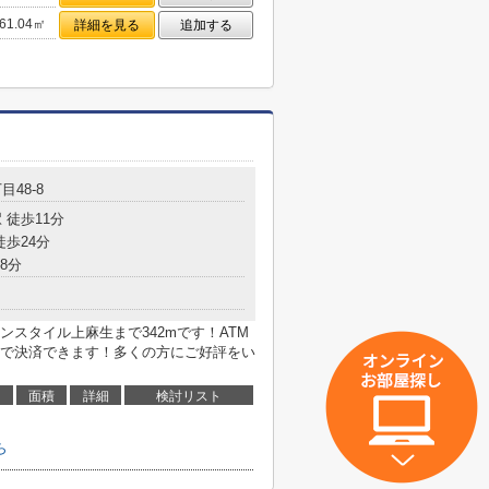
61.04㎡
詳細を見る
追加する
目48-8
 徒歩11分
徒歩24分
8分
スタイル上麻生まで342mです！ATM
で決済できます！多くの方にご好評をい
面積
詳細
検討リスト
ら