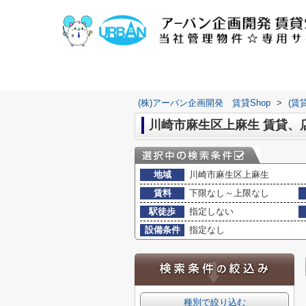
(株)アーバン企画開発 賃貸Shop
>
(賃
川崎市麻生区上麻生 賃貸、
地域
川崎市麻生区上麻生
賃料
下限なし～上限なし
駅徒歩
指定しない
設備条件
指定なし
種別で絞り込む