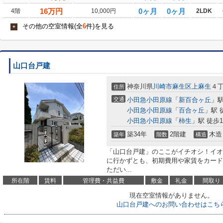
16
万円
0ヶ月
0ヶ月
4階
10,000円
2LDK
その他の空室情報(全
6
件)を見る
+
山口台戸建
神奈川県
川崎市麻生区
上麻生
４丁
住所
交通
小田急小田原線
「
新百合ヶ丘
」駅
小田急小田原線
「
百合ヶ丘
」駅 
小田急小田原線
「
柿生
」駅 徒歩1
築34年
2階建
木造
築年
階数
構造
「山口台戸建」のここがイチオシ！イオン
に行かずとも、初期費用や家賃をカード
ただい...
所在階
賃料
管理費・共益費
敷金
礼金
間取り
現在空室情報がありません。
山口台戸建へのお問い合わせはこち