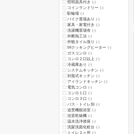
照明器具付き
(-)
コインランドリー
(-)
駐輪場
(-)
バイク置場あり
(-)
家具・家電付き
(-)
洗濯機置場有
(-)
外断熱工法
(-)
外観タイル張り
(-)
IHクッキングヒーター
(-)
ガスコンロ
(-)
コンロ２口以上
(-)
冷蔵庫あり
(-)
システムキッチン
(-)
対面式キッチン
(-)
アイランドキッチン
(-)
電気コンロ
(-)
コンロ１口
(-)
コンロ３口
(-)
バス・トイレ別
(-)
追焚機能浴室
(-)
浴室乾燥機
(-)
温水洗浄便座
(-)
洗髪洗面化粧台
(-)
トイレ２ヶ所
(-)