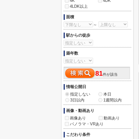
4K
4DK
4LDK以上
面積
～
駅からの徒歩
築年数
81
件が該当
情報公開日
指定しない
本日
3日以内
1週間以内
画像・動画あり
画像あり
動画あり
パノラマ・VRあり
こだわり条件