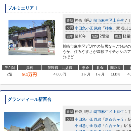
プルミエリアⅠ
神奈川県
川崎市麻生区
上麻生
７丁
住所
交通
小田急小田原線
「
柿生
」駅 徒歩1
築10年
2階建
軽量
築年
階数
構造
川崎市麻生区近辺での新居ならご好評の
うか。住みやすさが満載でイチオシのア
分ほど...
所在階
賃料
管理費・共益費
敷金
礼金
間取り
9.1
万円
2階
4,000円
1ヶ月
1ヶ月
1LDK
4
グランディール新百合
神奈川県
川崎市麻生区
上麻生
１丁
住所
交通
小田急小田原線
「
新百合ヶ丘
」駅
小田急小田原線
「
百合ヶ丘
」駅 