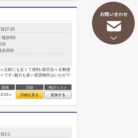
目27-25
 徒歩8分
1分
徒歩20分
ヶ丘駅にも近くて便利♪新百合ヶ丘郵便
ートです♪魅力も多い賃貸物件はいかがで
面積
詳細
検討リスト
18.63㎡
詳細を見る
追加する
目2-1