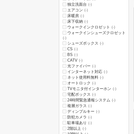
独立洗面台
(-)
エアコン
(-)
床暖房
(-)
床下収納
(-)
ウォークインクロゼット
(-)
ウォークインシューズクロゼット
(-)
シューズボックス
(-)
CS
(-)
BS
(-)
CATV
(-)
光ファイバー
(-)
インターネット対応
(-)
ネット使用料無料
(-)
オートロック
(-)
TVモニタ付インターホン
(-)
宅配ボックス
(-)
24時間緊急通報システム
(-)
複層ガラス
(-)
ディンプルキー
(-)
防犯カメラ
(-)
駐車場あり
(-)
2階以上
(-)