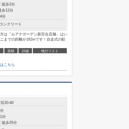
 徒歩2分
徒歩12分
4分
コンクリート
方は「ルアナガーデン新百合店舗」はい
ニまでの距離が182mです！自走式の駐
面積
詳細
検討リスト
はこちら
目20-40
5分
1分
 徒歩25分