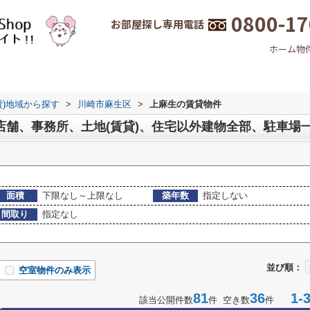
0800-17
お部屋探し専用電話
ホーム
物
貸)地域から探す
>
川崎市麻生区
>
上麻生の賃貸物件
店舗、事務所、土地(賃貸)、住宅以外建物全部、駐車場
面積
下限なし～上限なし
築年数
指定しない
間取り
指定なし
並び順：
空室物件のみ表示
81
36
1-3
該当公開件数
件 空き数
件