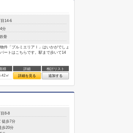
目14-6
4分
鉄骨
物件「プルミエリアⅠ」はいかがでしょ
パートはこちらです。駅まで歩いて14
面積
詳細
検討リスト
6.42㎡
詳細を見る
追加する
目8-8
 徒歩7分
徒歩20分