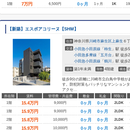
7
万円
0ヶ月
1階
6,500円
1ヶ月
1K
1
【新築】エスポアコリーヌ【SHM】
神奈川県
川崎市麻生区
上麻生
６丁
住所
交通
小田急小田原線
「
柿生
」駅 徒歩
小田急多摩線
「
五月台
」駅 徒歩2
小田急小田原線
「
鶴川
」駅 徒歩2
築1年未満
4階建
築年
階数
構造
徒歩9分の距離に川崎市立白鳥中学校が
す。防犯対策もバッチリなマンションタ
アクセ...
所在階
賃料
管理費・共益費
敷金
礼金
間取り
15.4
万円
0ヶ月
0ヶ月
1階
9,000円
2LDK
15.9
万円
0ヶ月
0ヶ月
1階
9,000円
2LDK
15.8
万円
0ヶ月
0ヶ月
2階
10,000円
2LDK
15.9
万円
0ヶ月
0ヶ月
2階
10,000円
2LDK