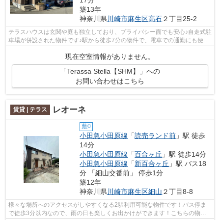
築13年
神奈川県
川崎市麻生区
高石
２丁目25-2
テラスハウスは玄関や庭も独立しており、プライバシー面でも安心♪自走式駐
車場が併設された物件です♪駅から徒歩7分の物件で、電車での通勤にも便利
な立地です♪お使いいただける駅は2駅...
現在空室情報がありません。
「Terassa Stella【SHM】」への
お問い合わせはこちら
レオーネ
賃貸 | テラス
敷0
小田急小田原線
「
読売ランド前
」駅 徒歩
14分
小田急小田原線
「
百合ヶ丘
」駅 徒歩14分
小田急小田原線
「
新百合ヶ丘
」駅 バス18
分 「細山交番前」 停歩1分
築12年
神奈川県
川崎市麻生区
細山
２丁目8-8
様々な場所へのアクセスがしやすくなる2駅利用可能な物件です！バス停ま
で徒歩3分以内なので、雨の日も楽しくお出かけができます！こちらの物件