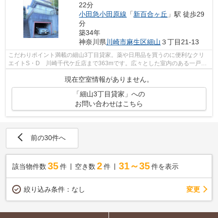
22分
小田急小田原線
「
新百合ヶ丘
」駅 徒歩29
分
築34年
神奈川県
川崎市麻生区
細山
３丁目21-13
こだわりポイント満載の細山3丁目貸家。薬や日用品を買うのに便利なクリ
エイトS・D 川崎千代ケ丘店まで363mです。広々とした室内のある一戸建
て物件はこちらです。新しい日々を送るに...
現在空室情報がありません。
「細山3丁目貸家」への
お問い合わせはこちら
前の30件へ
35
2
31～35
該当物件数
件
空き数
件
件を表示
変更
絞り込み条件：
なし