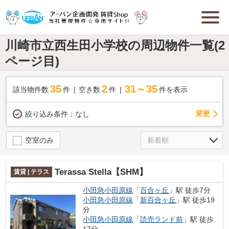
川崎市立西生田小学校の周辺物件一覧(2
ページ目)
35
2
31～35
該当物件数
件
空き数
件
件を表示
変更
絞り込み条件：
なし
空室のみ
Terassa Stella【SHM】
賃貸 | テラス
小田急小田原線
「
百合ヶ丘
」駅 徒歩7分
小田急小田原線
「
新百合ヶ丘
」駅 徒歩19
分
小田急小田原線
「
読売ランド前
」駅 徒歩
17分