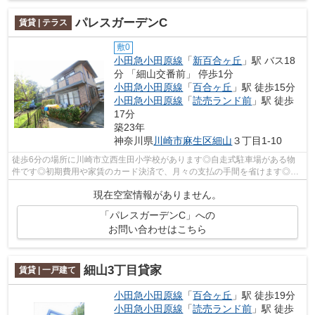
パレスガーデンC
賃貸 | テラス
敷0
小田急小田原線
「
新百合ヶ丘
」駅 バス18
分 「細山交番前」 停歩1分
小田急小田原線
「
百合ヶ丘
」駅 徒歩15分
小田急小田原線
「
読売ランド前
」駅 徒歩
17分
築23年
神奈川県
川崎市麻生区
細山
３丁目1-10
徒歩6分の場所に川崎市立西生田小学校があります◎自走式駐車場がある物
件です◎初期費用や家賃のカード決済で、月々の支払の手間を省けます◎魅
力も多い賃貸物件はいかがでしょうか◎小田...
現在空室情報がありません。
「パレスガーデンC」への
お問い合わせはこちら
細山3丁目貸家
賃貸 | 一戸建て
小田急小田原線
「
百合ヶ丘
」駅 徒歩19分
小田急小田原線
「
読売ランド前
」駅 徒歩