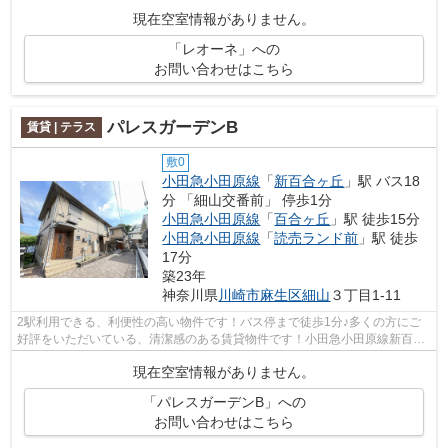
には自走式駐車場あり！新しい日々を送...
現在空室情報がありません。
「レオーネ」への
お問い合わせはこちら
パレスガーデンB
賃貸 | テラス
敷0
小田急小田原線
「
新百合ヶ丘
」駅 バス18
分 「細山交番前」 停歩1分
小田急小田原線
「
百合ヶ丘
」駅 徒歩15分
小田急小田原線
「
読売ランド前
」駅 徒歩
17分
築23年
神奈川県
川崎市麻生区
細山
３丁目1-11
2駅利用できる、利便性の高い物件です！バス停まで徒歩1分♪多くの方にご
好評をいただいている、清潔感のある賃貸物件です！小田急小田原線新百合
ヶ丘付近で魅力的な賃貸物件に出会いた...
現在空室情報がありません。
「パレスガーデンB」への
お問い合わせはこちら