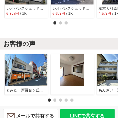
レオパレスシュッドカルチェ
レオパレスシュッドカルチェⅢ
橋本大河原
6.9
万
円
/ 1K
6.6
万
円
/ 1K
4.5
万
円
/ 1
お客様の声
とみた（新百合ヶ丘店）
あんざい（
メールで共有する
LINEで共有する