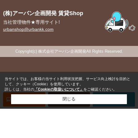
(株)アーバン企画開発 賃貸Shop
当社管理物件★専用サイト!
urbanshop@urbankk.com
Copyright(c) 株式会社アーバン企画開発All Rights Reserved.
当サイトでは、お客様の当サイト利用状況把握、サービス向上検討を目的と
して、クッキー（Cookie）を使用しています。
詳しくは、当社の
「Cookieの取扱いについて」
をご確認ください。
オンライン
お部屋探し
閉じる
お問い合わせ
お部屋探し
専用電話