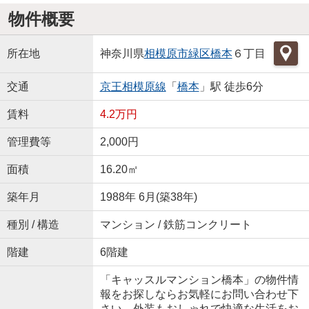
物件概要
所在地
神奈川県
相模原市緑区
橋本
６丁目
交通
京王相模原線
「
橋本
」駅 徒歩6分
賃料
4.2万円
管理費等
2,000円
面積
16.20㎡
築年月
1988年 6月(築38年)
種別 / 構造
マンション / 鉄筋コンクリート
階建
6階建
「キャッスルマンション橋本」の物件情
報をお探しならお気軽にお問い合わせ下
さい。外装もおしゃれで快適な生活をお