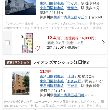
東急田園都市線
「
市が尾
」駅 徒歩14分
東急田園都市線
「
青葉台
」駅 徒歩25分
築2年 / 48.85㎡
神奈川県
横浜市青葉区
藤が丘
１丁目50-8
「グランコート藤が丘」のここがイチオシ！高いニーズのある、駅徒歩9分
の物件です！こちらの物件はアパートです！ぜひご覧いただきたい賃貸物件
です！内見のご連絡はurbanshop@urbank...
12.4
万
円
(管理費等：6,000円 )
0ヶ月
1ヶ月
敷金
礼金
2階 / 2LDK / 48.85㎡
ライオンズマンション江田第3
賃貸 | マンション
11
万円
東急田園都市線
「
江田
」駅 徒歩2分
東急田園都市線
「
あざみ野
」駅 徒歩15分
東急田園都市線
「
市が尾
」駅 徒歩19分
築43年 / 42.24㎡
神奈川県
横浜市青葉区
荏田町
2362-3
歩いて徒歩7分の場所にユーコープ ハーモス荏田があるのもポイント。共用
部にはエレベータ・敷地内ごみ置き場などが揃っております。駅から徒歩2
分というアクセス良好な駅近物件はいか...