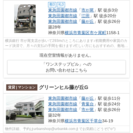
敷0
礼0
東急田園都市線
「
市が尾
」駅 徒歩3分
東急田園都市線
「
江田
」駅 徒歩20分
東急田園都市線
「
藤が丘
」駅 徒歩26分
築28年
神奈川県
横浜市青葉区
市ケ尾町
1158-1
横浜銀行 市が尾支店が歩いて293mのところにあります♪初期費用や家賃のカ
ード決済で、月々の支払の手間を省けます♪忙しい方にもおすすめの、敷地内
ごみ置き場付きの物件です♪ぜひご覧...
現在空室情報がありません。
「ワンステップビル」への
お問い合わせはこちら
グリーンヒル藤が丘G
賃貸 | マンション
東急田園都市線
「
藤が丘
」駅 徒歩11分
東急田園都市線
「
青葉台
」駅 徒歩24分
東急田園都市線
「
市が尾
」駅 徒歩26分
築32年
神奈川県
横浜市青葉区
千草台
34-19
物件詳細、予約はurbanshop@urbankk.comまでお気軽にどうぞ(^o^)