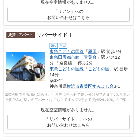
現在空室情報がありません。
「リアン」への
お問い合わせはこちら
リバーサイドⅠ
賃貸 | アパート
敷0
礼0
東急こどもの国線
「
恩田
」駅 徒歩7分
東急田園都市線
「
青葉台
」駅 バス12
分 「奈良橋」 停歩2分
東急こどもの国線
「
こどもの国
」駅 徒歩
14分
築39年
神奈川県
横浜市青葉区
すみよし台
3-1
2駅利用できる場所にあり、行き先に合わせて使い分けができます♪落ち着い
た街並みが魅力のアパートはこちらです♪バス停まで徒歩3分以内なので楽に
駅まで移動できます♪賃貸物件です♪室...
現在空室情報がありません。
「リバーサイドⅠ」への
お問い合わせはこちら