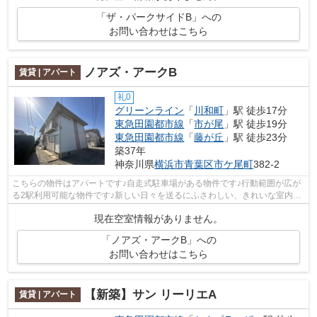
「ザ・パークサイドB」への
お問い合わせはこちら
ノアズ・アークB
賃貸 | アパート
礼0
グリーンライン
「
川和町
」駅 徒歩17分
東急田園都市線
「
市が尾
」駅 徒歩19分
東急田園都市線
「
藤が丘
」駅 徒歩23分
築37年
神奈川県
横浜市青葉区
市ケ尾町
382-2
こちらの物件はアパートです♪自走式駐車場がある物件です♪行動範囲が広が
る2駅利用可能な物件です♪新しい日々を送るにふさわしい、きれいな室内で
す♪アーバン企画開発では横浜市青葉区...
現在空室情報がありません。
「ノアズ・アークB」への
お問い合わせはこちら
【新築】サン リーリエA
賃貸 | アパート