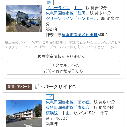
敷0
ブルーライン
「
中川
」駅 徒歩12分
東急田園都市線
「
江田
」駅 徒歩16分
グリーンライン
「
センター北
」駅 徒歩22
分
築27年
神奈川県
横浜市青葉区
荏田町
569-1
最上階のアパートです。こちらの物件は、駅まで徒歩12分と歩いてアクセス
できます。1フロア2住戸の、プライバシー性も高いアパートとなっておりま
す。ぜひご覧いただきたい賃貸物件で...
現在空室情報がありません。
「エクサル」への
お問い合わせはこちら
ザ・パークサイドC
賃貸 | アパート
礼0
東急田園都市線
「
藤が丘
」駅 徒歩17分
東急田園都市線
「
青葉台
」駅 徒歩24分
横浜線
「
中山
」駅 バス15分 「千草
台」 停歩3分
築30年