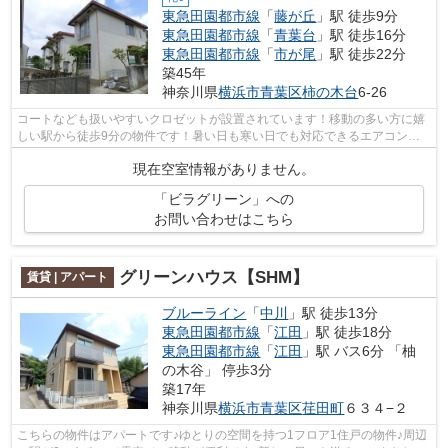
東急田園都市線
「
藤が丘
」駅 徒歩9分
東急田園都市線
「
青葉台
」駅 徒歩16分
東急田園都市線
「
市が尾
」駅 徒歩22分
築45年
神奈川県
横浜市青葉区
柿の木台
6-26
コートなども扱いやすいクロゼットが設置されています！移動の多い方に嬉
しい駅から徒歩9分の物件です！暑い日も寒い日でも対応できるエアコンが
ついており、空調管理が便利！これから...
現在空室情報がありません。
「ビラグリーン」への
お問い合わせはこちら
グリーンハウス【SHM】
賃貸 | アパート
ブルーライン
「
中川
」駅 徒歩13分
東急田園都市線
「
江田
」駅 徒歩18分
東急田園都市線
「
江田
」駅 バス6分 「柚
の木谷」 停歩3分
築17年
神奈川県
横浜市青葉区
荏田町
６３４−２
こちらの物件はアパートです♪ゆとりの空間を持つ1フロア1住戸の物件♪周辺