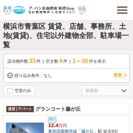
横浜市青葉区 賃貸、店舗、事務所、土
地(賃貸)、住宅以外建物全部、駐車場一
覧
33
4
1～30
該当物件数
件
空き数
件
件を表示
変更
絞り込み条件：
なし
空室のみ
グランコート藤が丘
賃貸 | アパート
敷0
12.4
万円
東急田園都市線
「
藤が丘
」駅 徒歩9分