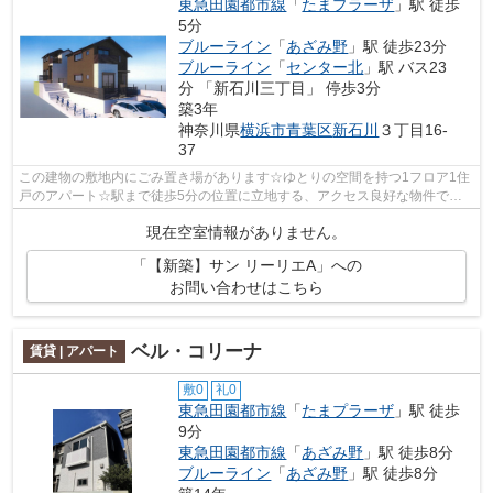
東急田園都市線
「
たまプラーザ
」駅 徒歩
5分
ブルーライン
「
あざみ野
」駅 徒歩23分
ブルーライン
「
センター北
」駅 バス23
分 「新石川三丁目」 停歩3分
築3年
神奈川県
横浜市青葉区
新石川
３丁目16-
37
この建物の敷地内にごみ置き場があります☆ゆとりの空間を持つ1フロア1住
戸のアパート☆駅まで徒歩5分の位置に立地する、アクセス良好な物件です
☆使い勝手の良いアパートでイチオシの物...
現在空室情報がありません。
「【新築】サン リーリエA」への
お問い合わせはこちら
ベル・コリーナ
賃貸 | アパート
敷0
礼0
東急田園都市線
「
たまプラーザ
」駅 徒歩
9分
東急田園都市線
「
あざみ野
」駅 徒歩8分
ブルーライン
「
あざみ野
」駅 徒歩8分