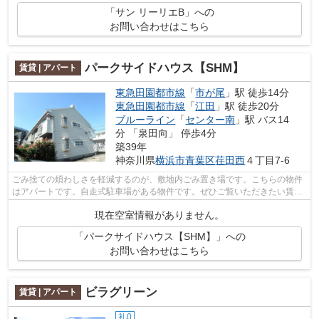
「サン リーリエB」への
お問い合わせはこちら
パークサイドハウス【SHM】
賃貸 | アパート
東急田園都市線
「
市が尾
」駅 徒歩14分
東急田園都市線
「
江田
」駅 徒歩20分
ブルーライン
「
センター南
」駅 バス14
分 「泉田向」 停歩4分
築39年
神奈川県
横浜市青葉区
荏田西
４丁目7-6
ごみ捨ての煩わしさを軽減するのが、敷地内ごみ置き場です。こちらの物件
はアパートです。自走式駐車場がある物件です。ぜひご覧いただきたい賃貸
物件です。物件情報を数多く取り揃え...
現在空室情報がありません。
「パークサイドハウス【SHM】」への
お問い合わせはこちら
ビラグリーン
賃貸 | アパート
礼0