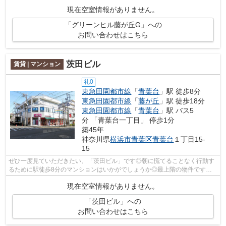
現在空室情報がありません。
「グリーンヒル藤が丘G」への
お問い合わせはこちら
茨田ビル
賃貸 | マンション
礼0
東急田園都市線
「
青葉台
」駅 徒歩8分
東急田園都市線
「
藤が丘
」駅 徒歩18分
東急田園都市線
「
青葉台
」駅 バス5
分 「青葉台一丁目」 停歩1分
築45年
神奈川県
横浜市青葉区
青葉台
１丁目15-
15
ぜひ一度見ていただきたい、「茨田ビル」です◎朝に慌てることなく行動す
るために駅徒歩8分のマンションはいかがでしょうか◎最上階の物件です◎
ぜひご覧いただきたい賃貸物件です◎賃貸情...
現在空室情報がありません。
「茨田ビル」への
お問い合わせはこちら