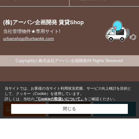
(株)アーバン企画開発 賃貸Shop
当社管理物件★専用サイト!
urbanshop@urbankk.com
Copyright(c) 株式会社アーバン企画開発All Rights Reserved.
当サイトでは、お客様の当サイト利用状況把握、サービス向上検討を目的と
して、クッキー（Cookie）を使用しています。
詳しくは、当社の
「Cookieの取扱いについて」
をご確認ください。
オンライン
お部屋探し
閉じる
お問い合わせ
お部屋探し
専用電話