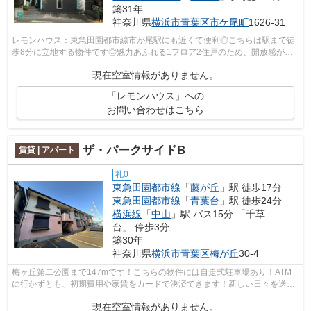
築31年
神奈川県
横浜市青葉区
市ケ尾町
1626-31
レモンハウス：東急田園都市線市が尾駅にも近くて便利◎こちらは駅まで徒
歩8分に立地する物件です◎魅力あふれる1フロア2住戸のため、開放感が嬉
しい物件です◎多くの方にご好評をいただ...
現在空室情報がありません。
「レモンハウス」への
お問い合わせはこちら
ザ・パークサイドB
賃貸 | アパート
礼0
東急田園都市線
「
藤が丘
」駅 徒歩17分
東急田園都市線
「
青葉台
」駅 徒歩24分
横浜線
「
中山
」駅 バス15分 「千草
台」 停歩3分
築30年
神奈川県
横浜市青葉区
梅が丘
30-4
梅ヶ丘第二公園まで147mです！こちらの物件には自走式駐車場あり！ATM
に行かずとも、初期費用や家賃をカードで決済できます！新しい日々を送る
にふさわしい、きれいな室内です！urbans...
現在空室情報がありません。