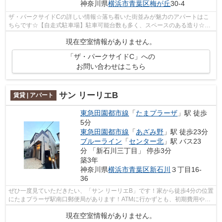
神奈川県
横浜市青葉区
梅が丘
30-4
ザ・パークサイドCの詳しい情報☆落ち着いた街並みが魅力のアパートはこ
ちらです☆【自走式駐車場】駐車可能台数も多く、スペースのある造り☆2
駅利用可物件は、利便性が高くニーズのある...
現在空室情報がありません。
「ザ・パークサイドC」への
お問い合わせはこちら
サン リーリエB
賃貸 | アパート
東急田園都市線
「
たまプラーザ
」駅 徒歩
5分
東急田園都市線
「
あざみ野
」駅 徒歩23分
ブルーライン
「
センター北
」駅 バス23
分 「新石川三丁目」 停歩3分
築3年
神奈川県
横浜市青葉区
新石川
３丁目16-
36
ぜひ一度見ていただきたい、「サン リーリエB」です！家から徒歩4分の位置
にたまプラーザ駅南口郵便局があります！ATMに行かずとも、初期費用や家
賃をカードで決済できます！ぜひご覧...
現在空室情報がありません。