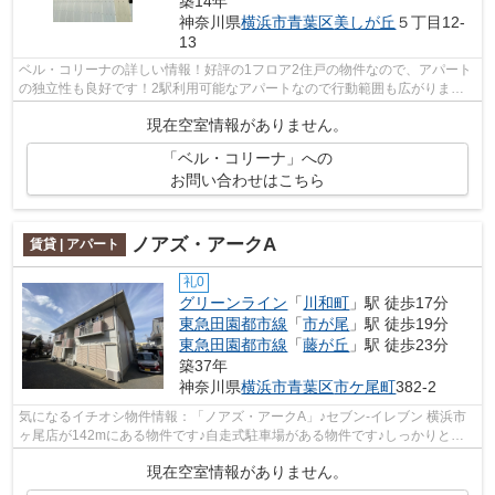
築14年
神奈川県
横浜市青葉区
美しが丘
５丁目12-
13
ベル・コリーナの詳しい情報！好評の1フロア2住戸の物件なので、アパート
の独立性も良好です！2駅利用可能なアパートなので行動範囲も広がりま
す！中古の物件です！urbanshop@urbankk....
現在空室情報がありません。
「ベル・コリーナ」への
お問い合わせはこちら
ノアズ・アークA
賃貸 | アパート
礼0
グリーンライン
「
川和町
」駅 徒歩17分
東急田園都市線
「
市が尾
」駅 徒歩19分
東急田園都市線
「
藤が丘
」駅 徒歩23分
築37年
神奈川県
横浜市青葉区
市ケ尾町
382-2
気になるイチオシ物件情報：「ノアズ・アークA」♪セブン‐イレブン 横浜市
ヶ尾店が142mにある物件です♪自走式駐車場がある物件です♪しっかりとし
た造りで信頼できるアパート♪アーバン企...
現在空室情報がありません。