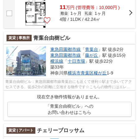
11
万
円
(管理費等：10,000円 )
1ヶ月
1ヶ月
敷金
礼金
4階 / 1LDK / 42.24㎡
青葉台由樹ビル
賃貸 | 事務所
東急田園都市線
「
青葉台
」駅 徒歩2分
東急田園都市線
「
藤が丘
」駅 徒歩15分
横浜線
「
十日市場
」駅 徒歩22分
築33年
神奈川県
横浜市青葉区
榎が丘
1-9
青葉台由樹ビル：東急田園都市線青葉台にも近くて便利☆駅まで歩いてアク
セスできる、徒歩2分の距離に立地する物件です☆こちらの物件にはエレベ
ーターが付いています☆新しい日々を送る...
現在空き物件情報がありません。
「青葉台由樹ビル」への
お問い合わせはこちら
チェリーブロッサム
賃貸 | アパート