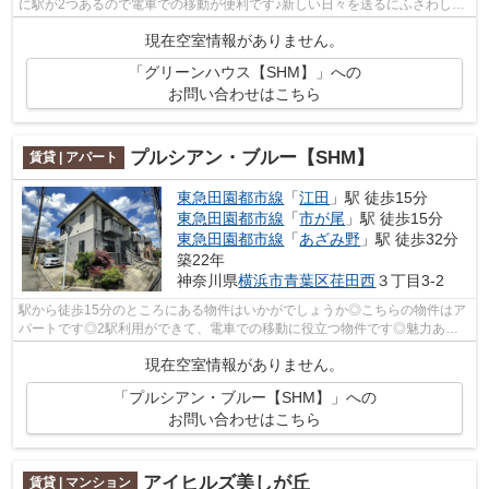
に駅が2つあるので電車での移動が便利です♪新しい日々を送るにふさわし
い、きれいな室内です♪横浜市青葉区やブ...
現在空室情報がありません。
「グリーンハウス【SHM】」への
お問い合わせはこちら
プルシアン・ブルー【SHM】
賃貸 | アパート
東急田園都市線
「
江田
」駅 徒歩15分
東急田園都市線
「
市が尾
」駅 徒歩15分
東急田園都市線
「
あざみ野
」駅 徒歩32分
築22年
神奈川県
横浜市青葉区
荏田西
３丁目3-2
駅から徒歩15分のところにある物件はいかがでしょうか◎こちらの物件はア
パートです◎2駅利用ができて、電車での移動に役立つ物件です◎魅力あふ
れる1フロア2住戸のため、開放感が嬉しい...
現在空室情報がありません。
「プルシアン・ブルー【SHM】」への
お問い合わせはこちら
アイヒルズ美しが丘
賃貸 | マンション