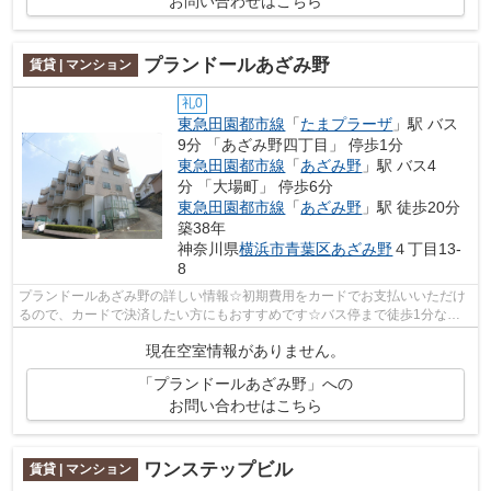
お問い合わせはこちら
プランドールあざみ野
賃貸 | マンション
礼0
東急田園都市線
「
たまプラーザ
」駅 バス
9分 「あざみ野四丁目」 停歩1分
東急田園都市線
「
あざみ野
」駅 バス4
分 「大場町」 停歩6分
東急田園都市線
「
あざみ野
」駅 徒歩20分
築38年
神奈川県
横浜市青葉区
あざみ野
４丁目13-
8
プランドールあざみ野の詳しい情報☆初期費用をカードでお支払いいただけ
るので、カードで決済したい方にもおすすめです☆バス停まで徒歩1分なの
で楽に駅まで移動できます☆多くの方にご...
現在空室情報がありません。
「プランドールあざみ野」への
お問い合わせはこちら
ワンステップビル
賃貸 | マンション