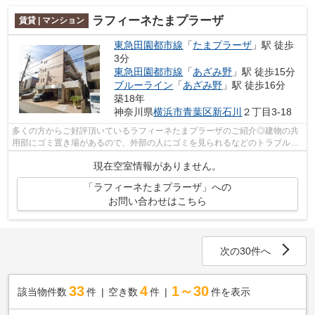
ラフィーネたまプラーザ
賃貸 | マンション
東急田園都市線
「
たまプラーザ
」駅 徒歩
3分
東急田園都市線
「
あざみ野
」駅 徒歩15分
ブルーライン
「
あざみ野
」駅 徒歩16分
築18年
神奈川県
横浜市青葉区
新石川
２丁目3-18
多くの方からご好評頂いているラフィーネたまプラーザのご紹介◎建物の共
用部にゴミ置き場があるので、外部の人にゴミを見られるなどのトラブル回
避につながります◎徒歩3分に駅がある物...
現在空室情報がありません。
「ラフィーネたまプラーザ」への
お問い合わせはこちら
次の30件へ
33
4
1～30
該当物件数
件
空き数
件
件を表示