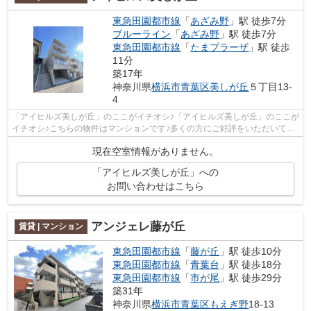
東急田園都市線
「
あざみ野
」駅 徒歩7分
ブルーライン
「
あざみ野
」駅 徒歩7分
東急田園都市線
「
たまプラーザ
」駅 徒歩
11分
築17年
神奈川県
横浜市青葉区
美しが丘
５丁目13-
4
「アイヒルズ美しが丘」のここがイチオシ♪「アイヒルズ美しが丘」のここが
イチオシ♪こちらの物件はマンションです♪多くの方にご好評をいただいてい
る、清潔感のある賃貸物件です♪横浜...
現在空室情報がありません。
「アイヒルズ美しが丘」への
お問い合わせはこちら
アンジェレ藤が丘
賃貸 | マンション
東急田園都市線
「
藤が丘
」駅 徒歩10分
東急田園都市線
「
青葉台
」駅 徒歩18分
東急田園都市線
「
市が尾
」駅 徒歩29分
築31年
神奈川県
横浜市青葉区
もえぎ野
18-13