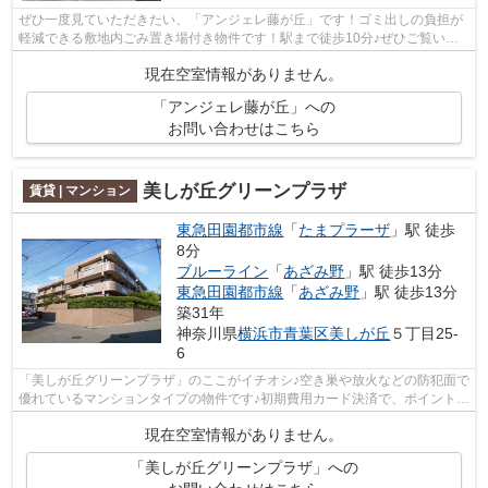
ぜひ一度見ていただきたい、「アンジェレ藤が丘」です！ゴミ出しの負担が
軽減できる敷地内ごみ置き場付き物件です！駅まで徒歩10分♪ぜひご覧いた
だきたい賃貸物件です！東急田園都市線...
現在空室情報がありません。
「アンジェレ藤が丘」への
お問い合わせはこちら
美しが丘グリーンプラザ
賃貸 | マンション
東急田園都市線
「
たまプラーザ
」駅 徒歩
8分
ブルーライン
「
あざみ野
」駅 徒歩13分
東急田園都市線
「
あざみ野
」駅 徒歩13分
築31年
神奈川県
横浜市青葉区
美しが丘
５丁目25-
6
「美しが丘グリーンプラザ」のここがイチオシ♪空き巣や放火などの防犯面で
優れているマンションタイプの物件です♪初期費用カード決済で、ポイントや
マイルが貯まりますよ♪徒歩でも駅へ...
現在空室情報がありません。
「美しが丘グリーンプラザ」への