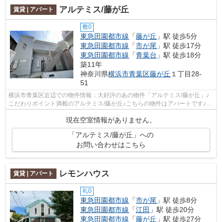
アルテミス/藤が丘
賃貸 | アパート
敷0
東急田園都市線
「
藤が丘
」駅 徒歩5分
東急田園都市線
「
市が尾
」駅 徒歩17分
東急田園都市線
「
青葉台
」駅 徒歩18分
築11年
神奈川県
横浜市青葉区
藤が丘
１丁目28-
51
横浜市青葉区近辺での物件情報：大好評のあの物件「アルテミス/藤が丘」♪
こだわりポイント満載のアルテミス/藤が丘♪こちらの物件はアパートです♪魅
力も多い賃貸物件はいかがでしょうか...
現在空室情報がありません。
「アルテミス/藤が丘」への
お問い合わせはこちら
レモンハウス
賃貸 | アパート
礼0
東急田園都市線
「
市が尾
」駅 徒歩8分
東急田園都市線
「
江田
」駅 徒歩20分
東急田園都市線
「
藤が丘
」駅 徒歩27分