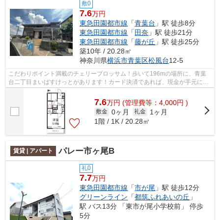
敷0
7.6
万円
東急田園都市線
「
青葉台
」駅 徒歩8分
東急田園都市線
「
田奈
」駅 徒歩21分
東急田園都市線
「
藤が丘
」駅 徒歩25分
築10年 / 20.28㎡
神奈川県
横浜市青葉区
松風台
12-5
こだわりポイント満載のチェリーブロッサム！歩いて196mの場所に、青葉
台二丁目まいばすけっとがあります！カード決済であれば、現金が手元にな
くてもお支払いできます！ぜひご覧いた...
7.6
万
円
(管理費等：4,000円 )
0ヶ月
1ヶ月
敷金
礼金
1階 / 1K / 20.28㎡
パレー市ヶ尾B
賃貸 | アパート
礼0
7.7
万円
東急田園都市線
「
市が尾
」駅 徒歩12分
グリーンライン
「
都筑ふれあいの丘
」
駅 バス13分 「東市が尾小学校前」 停歩
5分