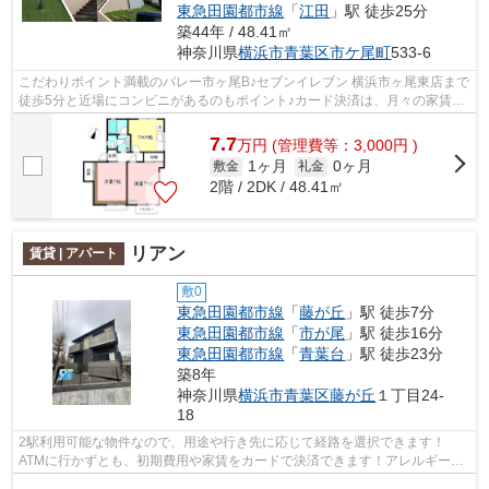
東急田園都市線
「
江田
」駅 徒歩25分
築44年 / 48.41㎡
神奈川県
横浜市青葉区
市ケ尾町
533-6
こだわりポイント満載のパレー市ヶ尾B♪セブンイレブン 横浜市ヶ尾東店まで
徒歩5分と近場にコンビニがあるのもポイント♪カード決済は、月々の家賃や
初期費用支払いのわずらわしさを解消...
7.7
万
円
(管理費等：3,000円 )
1ヶ月
0ヶ月
敷金
礼金
2階 / 2DK / 48.41㎡
リアン
賃貸 | アパート
敷0
東急田園都市線
「
藤が丘
」駅 徒歩7分
東急田園都市線
「
市が尾
」駅 徒歩16分
東急田園都市線
「
青葉台
」駅 徒歩23分
築8年
神奈川県
横浜市青葉区
藤が丘
１丁目24-
18
2駅利用可能な物件なので、用途や行き先に応じて経路を選択できます！
ATMに行かずとも、初期費用や家賃をカードで決済できます！アレルギー予
防に適した、通気性の良い安心の物件です...