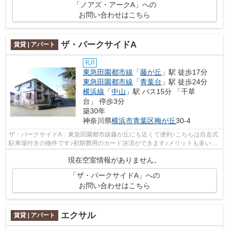
「ノアズ・アークA」への
お問い合わせはこちら
ザ・パークサイドA
賃貸 | アパート
礼0
東急田園都市線
「
藤が丘
」駅 徒歩17分
東急田園都市線
「
青葉台
」駅 徒歩24分
横浜線
「
中山
」駅 バス15分 「千草
台」 停歩3分
築30年
神奈川県
横浜市青葉区
梅が丘
30-4
ザ・パークサイドA：東急田園都市線藤が丘にも近くて便利♪こちらは自走式
駐車場付きの物件です♪初期費用のカード決済ができます♪メリットも多い賃
貸物件♪メールアドレスurbanshop@urba...
現在空室情報がありません。
「ザ・パークサイドA」への
お問い合わせはこちら
エクサル
賃貸 | アパート