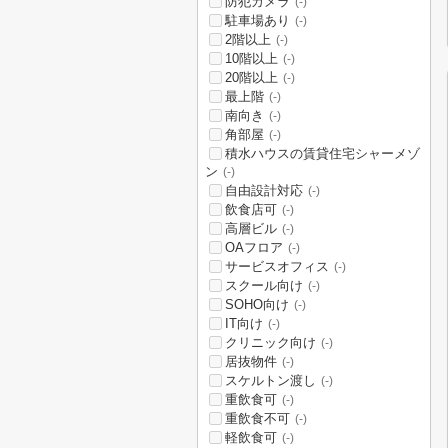
防犯カメラ
(-)
駐車場あり
(-)
2階以上
(-)
10階以上
(-)
20階以上
(-)
最上階
(-)
南向き
(-)
角部屋
(-)
積水ハウスの賃貸住宅シャーメゾ
ン
(-)
自由設計対応
(-)
飲食店可
(-)
高層ビル
(-)
OAフロア
(-)
サービスオフィス
(-)
スクール向け
(-)
SOHO向け
(-)
IT向け
(-)
クリニック向け
(-)
居抜物件
(-)
スケルトン渡し
(-)
重飲食可
(-)
重飲食不可
(-)
軽飲食可
(-)