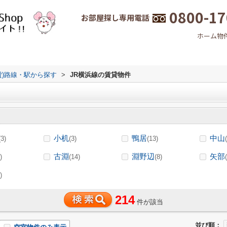
0800-17
お部屋探し専用電話
ホーム
物
貸)路線・駅から探す
>
JR横浜線の賃貸物件
小机
鴨居
中山
(3)
(3)
(13)
古淵
淵野辺
矢部
)
(14)
(8)
)
214
件が該当
並び順：