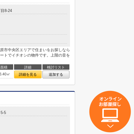
目8-24
原市中央区エリアで住まいをお探しなら
ートでイチオシの物件です。上階の音を
面積
詳細
検討リスト
6.40㎡
詳細を見る
追加する
5-5