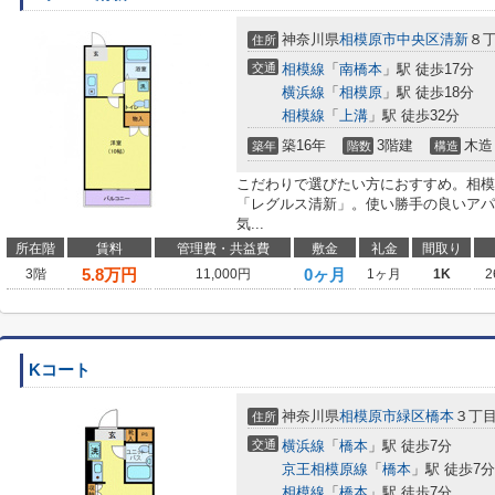
神奈川県
相模原市中央区
清新
８丁
住所
交通
相模線
「
南橋本
」駅 徒歩17分
横浜線
「
相模原
」駅 徒歩18分
相模線
「
上溝
」駅 徒歩32分
築16年
3階建
木造
築年
階数
構造
こだわりで選びたい方におすすめ。相模
「レグルス清新」。使い勝手の良いアパ
気...
所在階
賃料
管理費・共益費
敷金
礼金
間取り
5.8
万円
0ヶ月
3階
11,000円
1ヶ月
1K
2
Kコート
神奈川県
相模原市緑区
橋本
３丁目
住所
交通
横浜線
「
橋本
」駅 徒歩7分
京王相模原線
「
橋本
」駅 徒歩7分
相模線
「
橋本
」駅 徒歩7分