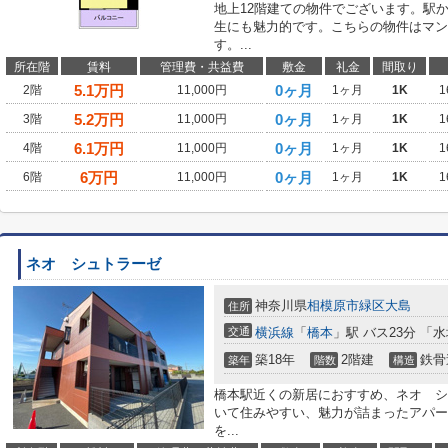
地上12階建ての物件でございます。駅
生にも魅力的です。こちらの物件はマン
す。...
所在階
賃料
管理費・共益費
敷金
礼金
間取り
5.1
万円
0ヶ月
2階
11,000円
1ヶ月
1K
1
5.2
万円
0ヶ月
3階
11,000円
1ヶ月
1K
1
6.1
万円
0ヶ月
4階
11,000円
1ヶ月
1K
1
6
万円
0ヶ月
6階
11,000円
1ヶ月
1K
1
ネオ シュトラーゼ
神奈川県
相模原市緑区
大島
住所
交通
横浜線
「
橋本
」駅 バス23分 「
築18年
2階建
鉄骨
築年
階数
構造
橋本駅近くの新居におすすめ、ネオ シ
いて住みやすい、魅力が詰まったアパー
を...