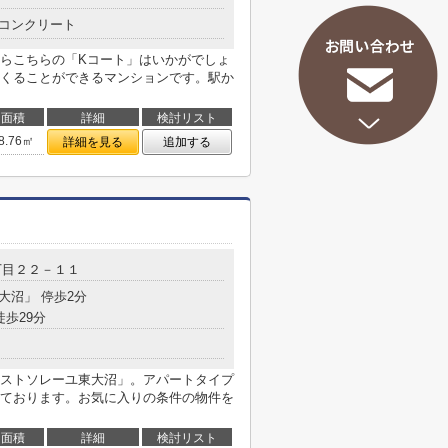
コンクリート
らこちらの「Kコート」はいかがでしょ
くることができるマンションです。駅か
面積
詳細
検討リスト
8.76㎡
詳細を見る
追加する
丁目２２－１１
西大沼」 停歩2分
徒歩29分
ストソレーユ東大沼」。アパートタイプ
ております。お気に入りの条件の物件を
面積
詳細
検討リスト