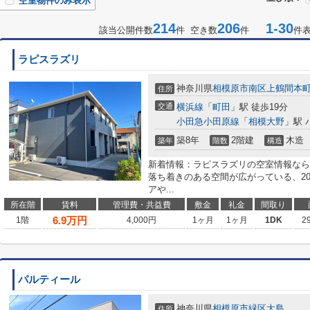
空室物件のみ表示
214
206
1-30
該当公開件数
件 空き数
件
件
ラピスラズリ
神奈川県
相模原市南区
上鶴間本
住所
交通
横浜線
「
町田
」駅 徒歩19分
小田急小田原線
「
相模大野
」駅 
築8年
2階建
木造
築年
階数
構造
新着情報：ラピスラズリの空室情報なら
落ち着きのある空間が広がっている、2
アや...
所在階
賃料
管理費・共益費
敷金
礼金
間取り
6.9
万円
1階
4,000円
1ヶ月
1ヶ月
1DK
2
パルティール
神奈川県
相模原市緑区
大島
住所