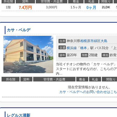
所在階
賃料
管理費・共益費
敷金
礼金
間取り
7.4
万円
0ヶ月
1階
3,000円
1.5ヶ月
2LDK
カサ・ベルデ
神奈川県
相模原市緑区
大島
住所
交通
横浜線
「
橋本
」駅 バス31分 「上
築20年
2階建
鉄骨
築年
階数
構造
当社イチオシの物件の「カサ・ベルデ」
スタートにおすすめなのが、こちらのア
内...
所在階
賃料
管理費・共益費
敷金
礼金
間取り
現在空室情報がありません。
カサ・ベルデへのお問い合わせはこち
レグルス清新