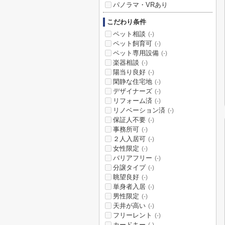
パノラマ・VRあり
こだわり条件
ペット相談
(-)
ペット飼育可
(-)
ペット専用設備
(-)
楽器相談
(-)
陽当り良好
(-)
閑静な住宅地
(-)
デザイナーズ
(-)
リフォーム済
(-)
リノベーション済
(-)
保証人不要
(-)
事務所可
(-)
２人入居可
(-)
女性限定
(-)
バリアフリー
(-)
分譲タイプ
(-)
眺望良好
(-)
単身者入居
(-)
男性限定
(-)
天井が高い
(-)
フリーレント
(-)
カードキー