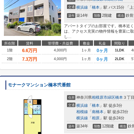
交通
横浜線
「
橋本
」駅 バス15分 「
築14年
2階建
鉄骨
築年
階数
構造
アパートタイプのお部屋です。橋本近く
は、アクセス充実の物件情報を豊富に取
し...
所在階
賃料
管理費・共益費
敷金
礼金
間取り
6.6
万円
0ヶ月
1階
4,000円
1ヶ月
1LDK
4
7.3
万円
0ヶ月
2階
4,000円
1ヶ月
2LDK
5
モナークマンション橋本弐番館
神奈川県
相模原市緑区
橋本
３丁目1
住所
交通
横浜線
「
橋本
」駅 徒歩3分
相模線
「
南橋本
」駅 徒歩23分
横浜線
「
相原
」駅 徒歩24分
築34年
12階建
鉄
築年
階数
構造