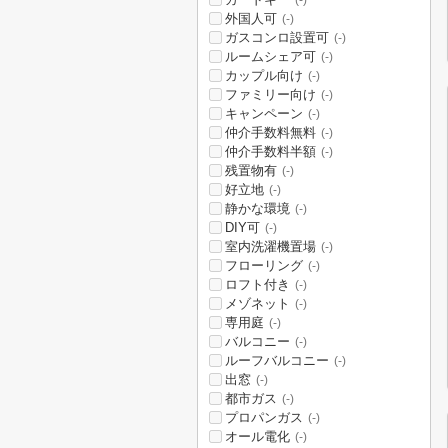
(-)
外国人可
(-)
ガスコンロ設置可
(-)
ルームシェア可
(-)
カップル向け
(-)
ファミリー向け
(-)
キャンペーン
(-)
仲介手数料無料
(-)
仲介手数料半額
(-)
残置物有
(-)
好立地
(-)
静かな環境
(-)
DIY可
(-)
室内洗濯機置場
(-)
フローリング
(-)
ロフト付き
(-)
メゾネット
(-)
専用庭
(-)
バルコニー
(-)
ルーフバルコニー
(-)
出窓
(-)
都市ガス
(-)
プロパンガス
(-)
オール電化
(-)