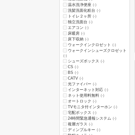
温水洗浄便座
(-)
洗髪洗面化粧台
(-)
トイレ２ヶ所
(-)
独立洗面台
(-)
エアコン
(-)
床暖房
(-)
床下収納
(-)
ウォークインクロゼット
(-)
ウォークインシューズクロゼット
(-)
シューズボックス
(-)
CS
(-)
BS
(-)
CATV
(-)
光ファイバー
(-)
インターネット対応
(-)
ネット使用料無料
(-)
オートロック
(-)
TVモニタ付インターホン
(-)
宅配ボックス
(-)
24時間緊急通報システム
(-)
複層ガラス
(-)
ディンプルキー
(-)