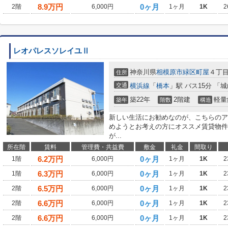
8.9
万円
0ヶ月
2階
6,000円
1ヶ月
1K
2
レオパレスソレイユⅡ
神奈川県
相模原市緑区
町屋
４丁
住所
交通
横浜線
「
橋本
」駅 バス15分 「
築22年
2階建
軽量
築年
階数
構造
新しい生活にお勧めなのが、こちらのア
めようとお考えの方にオススメ賃貸物件
が...
所在階
賃料
管理費・共益費
敷金
礼金
間取り
6.2
万円
0ヶ月
1階
6,000円
1ヶ月
1K
2
6.3
万円
0ヶ月
1階
6,000円
1ヶ月
1K
2
6.5
万円
0ヶ月
2階
6,000円
1ヶ月
1K
2
6.6
万円
0ヶ月
2階
6,000円
1ヶ月
1K
2
6.6
万円
0ヶ月
2階
6,000円
1ヶ月
1K
2