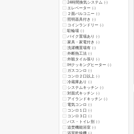
24時間換気システム
(-)
エレベーター
(-)
２面バルコニー
(-)
照明器具付き
(-)
コインランドリー
(-)
駐輪場
(-)
バイク置場あり
(-)
家具・家電付き
(-)
洗濯機置場有
(-)
外断熱工法
(-)
外観タイル張り
(-)
IHクッキングヒーター
(-)
ガスコンロ
(-)
コンロ２口以上
(-)
冷蔵庫あり
(-)
システムキッチン
(-)
対面式キッチン
(-)
アイランドキッチン
(-)
電気コンロ
(-)
コンロ１口
(-)
コンロ３口
(-)
バス・トイレ別
(-)
追焚機能浴室
(-)
浴室乾燥機
(-)