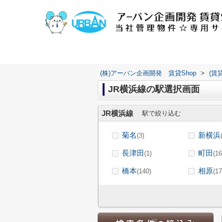
(株)アーバン企画開発 賃貸Shop
>
(賃
JR横浜線の駅選択画面
JR横浜線
駅で絞り込む
菊名
新横浜
(3)
長津田
町田
(1)
(16
橋本
相原
(140)
(17