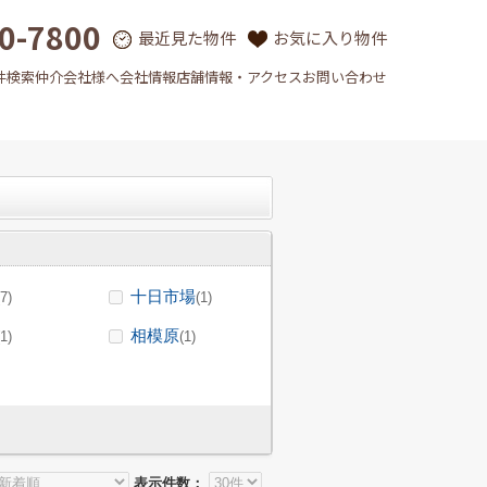
0-7800
最近見た物件
お気に入り物件
件検索
仲介会社様へ
会社情報
店舗情報・アクセス
お問い合わせ
十日市場
(7)
(1)
相模原
(1)
(1)
表示件数：