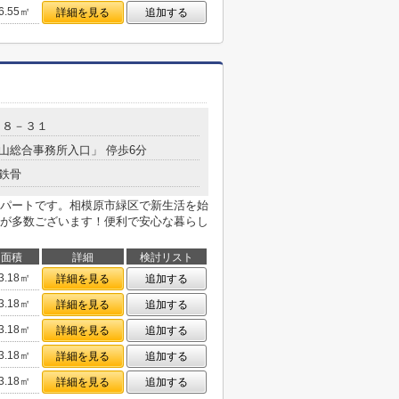
6.55㎡
詳細を見る
追加する
目８－３１
城山総合事務所入口」 停歩6分
鉄骨
パートです。相模原市緑区で新生活を始
が多数ございます！便利で安心な暮らし
面積
詳細
検討リスト
3.18㎡
詳細を見る
追加する
3.18㎡
詳細を見る
追加する
3.18㎡
詳細を見る
追加する
3.18㎡
詳細を見る
追加する
3.18㎡
詳細を見る
追加する