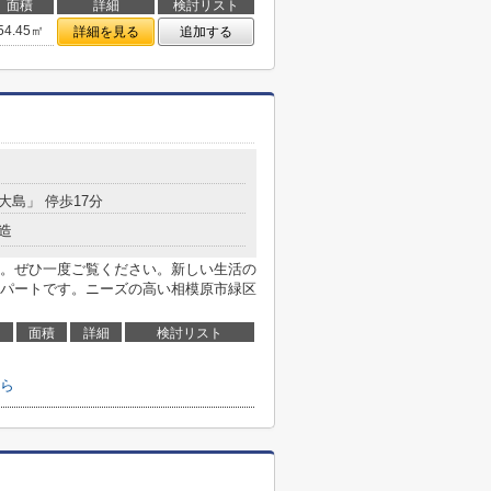
面積
詳細
検討リスト
54.45㎡
詳細を見る
追加する
大島」 停歩17分
造
。ぜひ一度ご覧ください。新しい生活の
パートです。ニーズの高い相模原市緑区
面積
詳細
検討リスト
ら