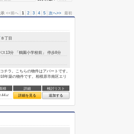
表示
<<前へ
1
2
3
4
5
次へ>>
最初
町
８丁目
バス13分 「鶴園小学校前」 停歩8分
コチラ。こちらの物件はアパートです。
018年築の物件です。相模原市南区エリ
面積
詳細
検討リスト
9.44㎡
詳細を見る
追加する