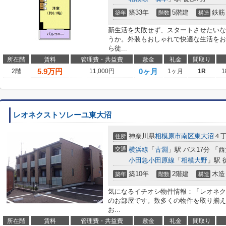
築33年
5階建
鉄筋
築年
階数
構造
新生活を失敗せず、スタートさせたいな
うか。外装もおしゃれで快適な生活をお
ら徒...
所在階
賃料
管理費・共益費
敷金
礼金
間取り
5.9
万円
0ヶ月
2階
11,000円
1ヶ月
1R
1
レオネクストソレーユ東大沼
神奈川県
相模原市南区
東大沼
４
住所
交通
横浜線
「
古淵
」駅 バス17分 「
小田急小田原線
「
相模大野
」駅 
築10年
2階建
木造
築年
階数
構造
気になるイチオシ物件情報：「レオネク
のお部屋です。数多くの物件を取り揃え
お...
所在階
賃料
管理費・共益費
敷金
礼金
間取り