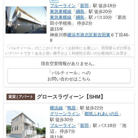
ブルーライン
「
新羽
」駅 徒歩18分
東急東横線
「
綱島
」駅 徒歩20分
東急東横線
「
綱島
」駅 バス10分 「新吉
田小学校南」 停歩2分
築15年
神奈川県
横浜市港北区
新吉田東
６丁目46-
8
「パルティール」のここがイチオシ！お財布にも優しい、照明要らずの明る
いアパートです！あると使い勝手がよく利便性が高いのが敷地内ごみ置き場
です！コストパフォーマンスの良い、...
現在空室情報がありません。
「パルティール」への
お問い合わせはこちら
グロースラヴィーン【SHM】
賃貸 | アパート
横浜線
「
鴨居
」駅 徒歩22分
グリーンライン
「
都筑ふれあいの丘
」
駅 徒歩30分
ブルーライン
「
新羽
」駅 バス18分 「池
辺」 停歩7分
築11年