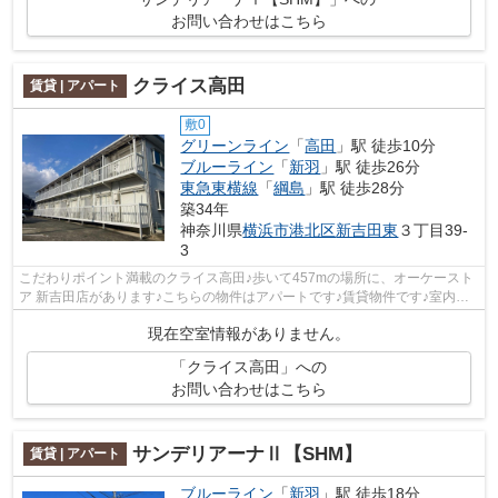
お問い合わせはこちら
クライス高田
賃貸 | アパート
敷0
グリーンライン
「
高田
」駅 徒歩10分
ブルーライン
「
新羽
」駅 徒歩26分
東急東横線
「
綱島
」駅 徒歩28分
築34年
神奈川県
横浜市港北区
新吉田東
３丁目39-
3
こだわりポイント満載のクライス高田♪歩いて457mの場所に、オーケースト
ア 新吉田店があります♪こちらの物件はアパートです♪賃貸物件です♪室内環
境も整っています♪地域によっては建物...
現在空室情報がありません。
「クライス高田」への
お問い合わせはこちら
サンデリアーナⅡ【SHM】
賃貸 | アパート
ブルーライン
「
新羽
」駅 徒歩18分