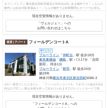
セブン‐イレブン 横浜新吉田町貝塚店が306m以内にある物件です！こちらの
物件には自走式駐車場あり！こちらの物件では初期費用をカードでお支払い
いただけます！ぜひご覧いただきたい...
現在空室情報がありません。
「ヴェルジェⅠ」への
お問い合わせはこちら
フィールデンコートA
賃貸 | アパート
敷0
礼0
ブルーライン
「
仲町台
」駅 徒歩18分
東急東横線
「
綱島
」駅 バス17分 「吉田
新田」 停歩1分
ブルーライン
「
新羽
」駅 徒歩24分
築29年
神奈川県
横浜市港北区
新吉田町
6086-3
ぜひ一度見ていただきたい、「フィールデンコートA」です◎バス徒歩3分以
内なので忙しい朝も余裕を持って出かけられます◎クレジットカードで初期
費用がお支払いいただけるので、決済の...
現在空室情報がありません。
「フィールデンコートA」への