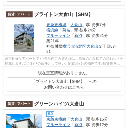
ブライトン大倉山【SHM】
賃貸 | アパート
東急東横線
「
大倉山
」駅 徒歩7分
横浜線
「
菊名
」駅 徒歩24分
ブルーライン
「
新羽
」駅 徒歩21分
築21年
神奈川県
横浜市港北区
大倉山
３丁目57-
31
眺望良好なアパートです♪敷地内ごみ置き場は、毎日のごみ捨ての煩わしさを
軽減します♪こだわりの条件として多い、駅徒歩7分の物件です♪賃貸物件で
す♪室内環境も整っています♪物件情報...
現在空室情報がありません。
「ブライトン大倉山【SHM】」への
お問い合わせはこちら
グリーンハイツ/大倉山
賃貸 | アパート
礼0
東急東横線
「
大倉山
」駅 徒歩15分
ブルーライン
「
新羽
」駅 徒歩12分