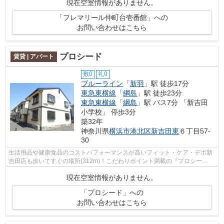
現在空室情報がありません。
「フレマリール仲町台壱番館」への
お問い合わせはこちら
プロシード
賃貸 | アパート
敷0
礼0
ブルーライン
「
新羽
」駅 徒歩17分
東急東横線
「
綱島
」駅 徒歩23分
東急東横線
「
綱島
」駅 バス7分 「新吉田
小学校」 停歩3分
築32年
神奈川県
横浜市港北区
新吉田東
６丁目57-
30
生活用品や健康食品のコストパフォーマンスが高いフィット・ケア・デポ新
吉田店も歩いてすぐの場所(312m)！こだわりポイント満載の『プロシー
ド』！楽に車の出し入れができる自走式駐...
現在空室情報がありません。
「プロシード」への
お問い合わせはこちら