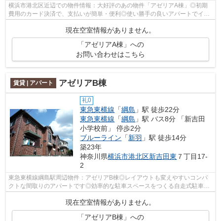
横浜市港北区近辺での物件情報：大好評のあの物件「アゼリアA棟」◎初期
費用のカード決済で、支払いが簡単・便利◎使い勝手の良いアパートでイチ
オシの物件です◎多くの方に愛される、よ...
現在空室情報がありません。
「アゼリアA棟」への
お問い合わせはこちら
アゼリアB棟
賃貸 | アパート
礼0
東急東横線
「
綱島
」駅 徒歩22分
東急東横線
「
綱島
」駅 バス8分 「新吉田
小学校前」 停歩2分
ブルーライン
「
新羽
」駅 徒歩14分
築23年
神奈川県
横浜市港北区
新吉田東
７丁目17-
2
東急東横線綱島駅周辺物件：アゼリアB棟◎レイアウトも変えやすいコンパ
クトな間取りのアパートです◎効率的な駐車スペースをつくる自走式駐車場
付◎初期費用の分割払いにも◎初期費用のカ...
現在空室情報がありません。
「アゼリアB棟」への