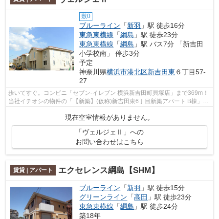
敷0
ブルーライン
「
新羽
」駅 徒歩16分
東急東横線
「
綱島
」駅 徒歩23分
東急東横線
「
綱島
」駅 バス7分 「新吉田
小学校南」 停歩3分
予定
神奈川県
横浜市港北区
新吉田東
６丁目57-
27
歩いてすぐ。コンビニ「セブン‐イレブン 横浜新吉田町貝塚店」まで369m！
当社イチオシの物件の「【新築】(仮称)新吉田東6丁目新築アパート B棟」。
ぜひ一度ご覧ください！耐震性を重視...
現在空室情報がありません。
「ヴェルジェⅡ」への
お問い合わせはこちら
エクセレンス綱島【SHM】
賃貸 | アパート
ブルーライン
「
新羽
」駅 徒歩15分
グリーンライン
「
高田
」駅 徒歩23分
東急東横線
「
綱島
」駅 徒歩24分
築18年