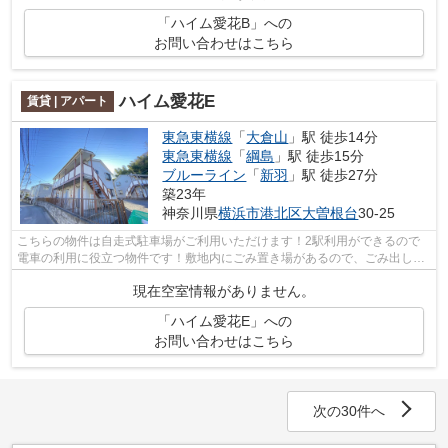
「ハイム愛花B」への
お問い合わせはこちら
ハイム愛花E
賃貸 | アパート
東急東横線
「
大倉山
」駅 徒歩14分
東急東横線
「
綱島
」駅 徒歩15分
ブルーライン
「
新羽
」駅 徒歩27分
築23年
神奈川県
横浜市港北区
大曽根台
30-25
こちらの物件は自走式駐車場がご利用いただけます！2駅利用ができるので
電車の利用に役立つ物件です！敷地内にごみ置き場があるので、ごみ出しも
便利です！多くの方にご好評をいただい...
現在空室情報がありません。
「ハイム愛花E」への
お問い合わせはこちら
次の30件へ