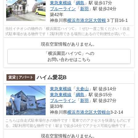
東急東横線
「
綱島
」駅 徒歩17分
ブルーライン
「
新羽
」駅 徒歩24分
築42年
神奈川県
横浜市港北区
大曽根
３丁目16-1
当社イチオシの物件の「横浜園芸ハイツC」！ぜひ一度ご覧ください！自走
式駐車場がある物件です！2駅利用できる場所にあるので利便性が高いで
す！多くの方にご好評をいただいている、...
現在空室情報がありません。
「横浜園芸ハイツC」への
お問い合わせはこちら
ハイム愛花B
賃貸 | アパート
東急東横線
「
大倉山
」駅 徒歩14分
東急東横線
「
綱島
」駅 徒歩15分
ブルーライン
「
新羽
」駅 徒歩27分
築33年
神奈川県
横浜市港北区
大曽根台
3-2-14
こちらは自走式駐車場付きの物件です！電車でのアクセスを快適なものにす
る、2駅利用可能な物件です！駅まで徒歩14分でアクセス可能な物件です！
新しい日々を送るにふさわしい、きれい...
現在空室情報がありません。