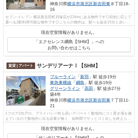
神奈川県
横浜市港北区
新吉田東
８丁目18-
16
セブン‐イレブン 横浜新吉田町貝塚店が226mにある物件です◎目的に応じて
選べる2駅利用可能な物件です◎こちらの物件は、駅へも徒歩15分と歩いて
アクセスできます◎多くの方にご好評をい...
現在空室情報がありません。
「エクセレンス綱島【SHM】」への
お問い合わせはこちら
サンデリアーナⅠ【SHM】
賃貸 | アパート
ブルーライン
「
新羽
」駅 徒歩19分
東急東横線
「
綱島
」駅 徒歩19分
グリーンライン
「
高田
」駅 徒歩27分
築4年
神奈川県
横浜市港北区
新吉田東
７丁目11-
21
1フロア2住戸の、プライバシー性も高いアパート！敷地内にゴミ置き場を備
えているので敷地外に出る必要が無く、短時間でサッとゴミ出しを終えられ
ます！ウォーキングやランニングが趣...
現在空室情報がありません。
「サンデリアーナⅠ【SHM】」への