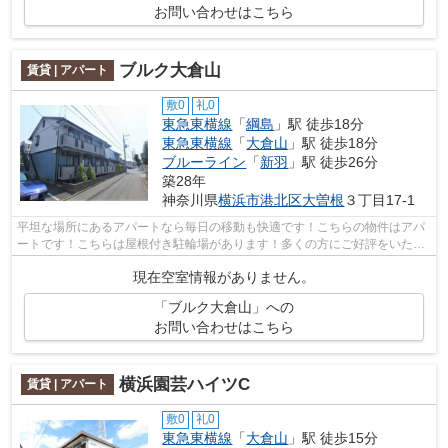
お問い合わせはこちら
ブルク大倉山
賃貸 | アパート
敷0
礼0
東急東横線
「
綱島
」駅 徒歩18分
東急東横線
「
大倉山
」駅 徒歩18分
ブルーライン
「
新羽
」駅 徒歩26分
築28年
神奈川県
横浜市港北区
大曽根
３丁目17-1
平坦な場所にあるアパートなら毎日の移動も快適です！こちらの物件はアパ
ートです！こちらは屋根付き駐輪場があります！多くの方にご好評をいただ
いている、清潔感のある賃貸物件です...
現在空室情報がありません。
「ブルク大倉山」への
お問い合わせはこちら
横浜園芸ハイツC
賃貸 | アパート
敷0
礼0
東急東横線
「
大倉山
」駅 徒歩15分