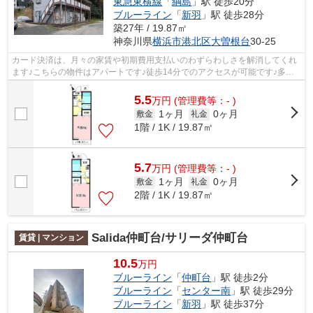
東急東横線
「
綱島
」駅 徒歩20分
ブルーライン
「
新羽
」駅 徒歩28分
築27年 / 19.87㎡
神奈川県
横浜市港北区
大曽根台
30-25
カード決済は、月々の家賃や初期費用支払いのわずらわしさを解消してくれ
ます♪こちらの物件はアパートです♪徒歩14分でのアクセスが可能です♪多く
の方にご好評をいただいている、清潔感...
5.5
万
円
(管理費等：- )
1ヶ月
0ヶ月
敷金
礼金
1階 / 1K / 19.87㎡
5.7
万
円
(管理費等：- )
1ヶ月
0ヶ月
敷金
礼金
2階 / 1K / 19.87㎡
Salida仲町台/サリーダ仲町台
賃貸 | マンション
10.5
万円
ブルーライン
「
仲町台
」駅 徒歩2分
ブルーライン
「
センター南
」駅 徒歩29分
ブルーライン
「
新羽
」駅 徒歩37分