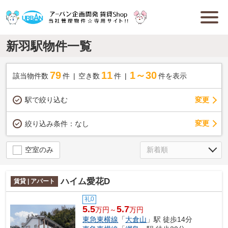
新羽駅物件一覧
79
11
1～30
該当物件数
件
空き数
件
件を表示
駅で絞り込む
変更
変更
絞り込み条件：
なし
空室のみ
ハイム愛花D
賃貸 | アパート
礼0
5.5
5.7
万円～
万円
東急東横線
「
大倉山
」駅 徒歩14分