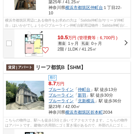
築25年 / 41.25㎡
神奈川県
横浜市都筑区
仲町台
１丁目22-
10
横浜市都筑区周辺にある物件をお求めの方は「Salida仲町台/サリーダ仲町
台」はいかがでしょうか◎ブルーライン仲町台駅周辺物件：Salida仲町台/サ
リーダ仲町台◎機械式駐車場を利用でき...
10.5
万
円
(管理費等：6,700円 )
1ヶ月
0ヶ月
敷金
礼金
2階 / 1LDK / 41.25㎡
リーフ都筑B【SHM】
賃貸 | アパート
敷0
8.7
万円
ブルーライン
「
仲町台
」駅 徒歩13分
ブルーライン
「
新羽
」駅 徒歩30分
ブルーライン
「
北新横浜
」駅 徒歩36分
築23年 / 42.00㎡
神奈川県
横浜市都筑区
折本町
2034
こちらの物件は、駅へも徒歩13分と歩いてアクセスできます。こちらの物件
はアパートです。建物の共用部にゴミ置き場があるので、外部の人にゴミを
見られるなどのトラブルも防げます。...