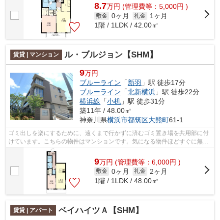
8.7
万
円
(管理費等：5,000円 )
0ヶ月
1ヶ月
敷金
礼金
1階 / 1LDK / 42.00㎡
ル・ブルジョン【SHM】
賃貸 | マンション
9
万円
ブルーライン
「
新羽
」駅 徒歩17分
ブルーライン
「
北新横浜
」駅 徒歩22分
横浜線
「
小机
」駅 徒歩31分
築11年 / 48.00㎡
神奈川県
横浜市都筑区
大熊町
61-1
ゴミ出しを楽にするために、遠くまで行かずに済むゴミ置き場を共用部に付
けています。こちらの物件はマンションです。気になる物件ほどすぐに無く
なってしまいます。出来るだけお早目...
9
万
円
(管理費等：6,000円 )
0ヶ月
2ヶ月
敷金
礼金
1階 / 1LDK / 48.00㎡
ベイハイツＡ【SHM】
賃貸 | アパート