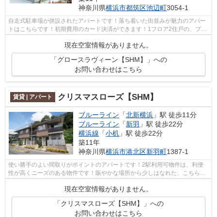
神奈川県
横浜市都筑区
池辺町
3054-1
自走式駐車場が併設されたアパートです！落ち着いた街並みが魅力のアパー
トはこちらです！初期費用のカード決済ができます！1フロア2住戸の、プラ
イバシー性も高いアパート！できるだ...
現在空室情報がありません。
「グロースラヴィーン【SHM】」への
お問い合わせはこちら
クリスマスローズ【SHM】
賃貸 | アパート
ブルーライン
「
北新横浜
」駅 徒歩11分
ブルーライン
「
新羽
」駅 徒歩22分
横浜線
「
小机
」駅 徒歩22分
築11年
神奈川県
横浜市港北区
新羽町
1387-1
使い勝手のよい間取りがポイントのアパートです！2駅利用可物件は、利便
性が高くニーズのある物件です！賑やかな場所から少しはなれた、こちらの
駅まで徒歩11分の物件です！機能的な駐...
現在空室情報がありません。
「クリスマスローズ【SHM】」への
お問い合わせはこちら