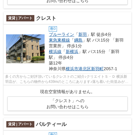
お問い合わせはこちら
クレスト
賃貸 | アパート
敷0
ブルーライン
「
新羽
」駅 徒歩4分
東急東横線
「
綱島
」駅 バス15分 「新羽
営業所」 停歩1分
横浜線
「
新横浜
」駅 バス15分 「新羽
駅」 停歩4分
築12年
神奈川県
横浜市港北区
新羽町
2057-1
多くの方からご好評頂いているクレストのご紹介♪クリエイトＳ・Ｄ 横浜新
羽店が、こちらの物件から439mのところにあります♪落ち着いた街並みが魅
力のアパートはこちらです♪ぜひご覧い...
現在空室情報がありません。
「クレスト」への
お問い合わせはこちら
パルティール
賃貸 | アパート
敷0