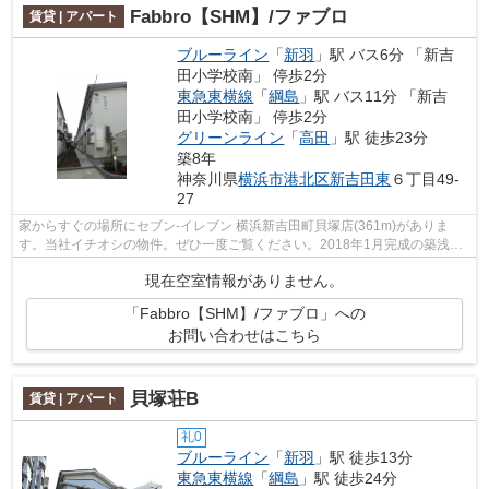
Fabbro【SHM】/ファブロ
賃貸 | アパート
ブルーライン
「
新羽
」駅 バス6分 「新吉
田小学校南」 停歩2分
東急東横線
「
綱島
」駅 バス11分 「新吉
田小学校南」 停歩2分
グリーンライン
「
高田
」駅 徒歩23分
築8年
神奈川県
横浜市港北区
新吉田東
６丁目49-
27
家からすぐの場所にセブン‐イレブン 横浜新吉田町貝塚店(361m)がありま
す。当社イチオシの物件。ぜひ一度ご覧ください。2018年1月完成の築浅物
件。軽量鉄骨物件なので耐久性が高い物件...
現在空室情報がありません。
「Fabbro【SHM】/ファブロ」への
お問い合わせはこちら
貝塚荘B
賃貸 | アパート
礼0
ブルーライン
「
新羽
」駅 徒歩13分
東急東横線
「
綱島
」駅 徒歩24分