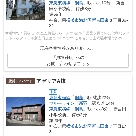
東急東横線
「
綱島
」駅 バス10分 「新吉
田小学校南」 停歩3分
築55年
神奈川県
横浜市港北区
新吉田東
８丁目36-
21
新着情報：貝塚荘Bの空室情報ならコチラ♪薬や日用品を買うのに便利なフィ
ット・ケア・デポ新吉田店まで188mです♪こちらは自走式駐車場付きのアパ
ートです♪しっかりとした造りで信頼で...
現在空室情報がありません。
「貝塚荘B」への
お問い合わせはこちら
アゼリアA棟
賃貸 | アパート
礼0
東急東横線
「
綱島
」駅 徒歩22分
ブルーライン
「
新羽
」駅 徒歩14分
東急東横線
「
綱島
」駅 バス8分 「新吉田
小学校前」 停歩2分
築23年
神奈川県
横浜市港北区
新吉田東
７丁目17-
3