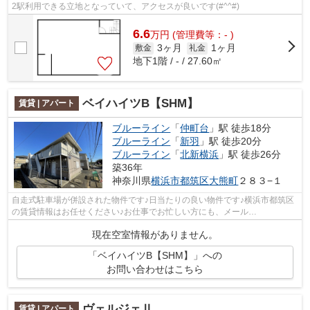
2駅利用できる立地となっていて、アクセスが良いです(#^^#)
6.6
万
円
(管理費等：- )
3ヶ月
1ヶ月
敷金
礼金
地下1階 / - / 27.60㎡
ベイハイツB【SHM】
賃貸 | アパート
ブルーライン
「
仲町台
」駅 徒歩18分
ブルーライン
「
新羽
」駅 徒歩20分
ブルーライン
「
北新横浜
」駅 徒歩26分
築36年
神奈川県
横浜市都筑区
大熊町
２８３−１
自走式駐車場が併設された物件です♪日当たりの良い物件です♪横浜市都筑区
の賃貸情報はお任せください♪お仕事でお忙しい方にも、メール
<urbanshop@urbankk.com>からのお問い合わ...
現在空室情報がありません。
「ベイハイツB【SHM】」への
お問い合わせはこちら
ヴェルジェⅡ
賃貸 | アパート