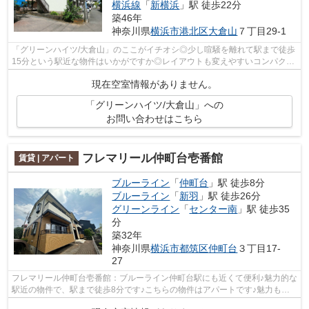
横浜線
「
新横浜
」駅 徒歩22分
築46年
神奈川県
横浜市港北区
大倉山
７丁目29-1
「グリーンハイツ/大倉山」のここがイチオシ◎少し喧騒を離れて駅まで徒歩
15分という駅近な物件はいかがですか◎レイアウトも変えやすいコンパクト
な間取りのアパートです◎多額になる初...
現在空室情報がありません。
「グリーンハイツ/大倉山」への
お問い合わせはこちら
フレマリール仲町台壱番館
賃貸 | アパート
ブルーライン
「
仲町台
」駅 徒歩8分
ブルーライン
「
新羽
」駅 徒歩26分
グリーンライン
「
センター南
」駅 徒歩35
分
築32年
神奈川県
横浜市都筑区
仲町台
３丁目17-
27
フレマリール仲町台壱番館：ブルーライン仲町台駅にも近くて便利♪魅力的な
駅近の物件で、駅まで徒歩8分です♪こちらの物件はアパートです♪魅力も多
い賃貸物件はいかがでしょうか♪ブルー...