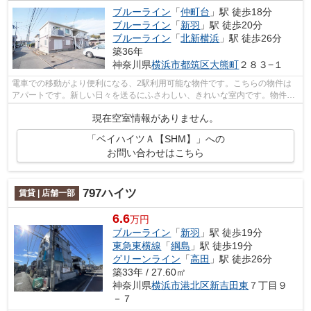
ブルーライン
「
仲町台
」駅 徒歩18分
ブルーライン
「
新羽
」駅 徒歩20分
ブルーライン
「
北新横浜
」駅 徒歩26分
築36年
神奈川県
横浜市都筑区
大熊町
２８３−１
電車での移動がより便利になる、2駅利用可能な物件です。こちらの物件は
アパートです。新しい日々を送るにふさわしい、きれいな室内です。物件探
しをしている方、ブルーライン仲町台周...
現在空室情報がありません。
「ベイハイツＡ【SHM】」への
お問い合わせはこちら
797ハイツ
賃貸 | 店舗一部
6.6
万円
ブルーライン
「
新羽
」駅 徒歩19分
東急東横線
「
綱島
」駅 徒歩19分
グリーンライン
「
高田
」駅 徒歩26分
築33年 / 27.60㎡
神奈川県
横浜市港北区
新吉田東
７丁目９
－７