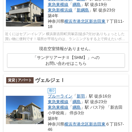
東急東横線
「
綱島
」駅 徒歩19分
東急新横浜線
「
新綱島
」駅 徒歩23分
築4年
神奈川県
横浜市港北区
新吉田東
７丁目11-
18
近くにはセブン‐イレブン 横浜新吉田町貝塚店(徒歩7分)がありちょっとした
買い物に便利です！場所が平坦なのは、ランニングをする上で抑えたいポイ
ントですね！周辺に2駅あるので電車...
現在空室情報がありません。
「サンデリアーナⅡ【SHM】」への
お問い合わせはこちら
ヴェルジェⅠ
賃貸 | アパート
敷0
ブルーライン
「
新羽
」駅 徒歩16分
東急東横線
「
綱島
」駅 徒歩23分
東急東横線
「
綱島
」駅 バス7分 「新吉田
小学校南」 停歩3分
築8年
神奈川県
横浜市港北区
新吉田東
６丁目57-
46