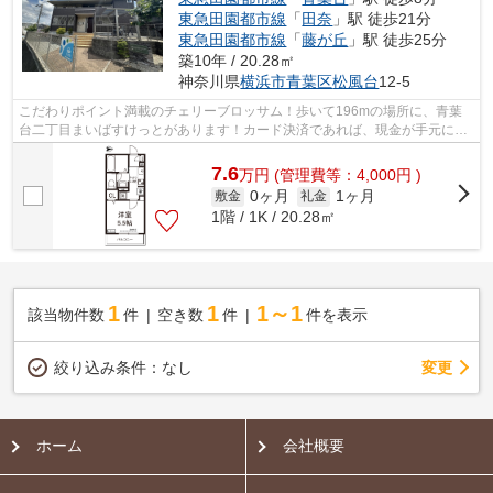
東急田園都市線
「
田奈
」駅 徒歩21分
東急田園都市線
「
藤が丘
」駅 徒歩25分
築10年 / 20.28㎡
神奈川県
横浜市青葉区
松風台
12-5
こだわりポイント満載のチェリーブロッサム！歩いて196mの場所に、青葉
台二丁目まいばすけっとがあります！カード決済であれば、現金が手元にな
くてもお支払いできます！ぜひご覧いた...
7.6
万
円
(管理費等：4,000円 )
0ヶ月
1ヶ月
敷金
礼金
1階 / 1K / 20.28㎡
1
1
1～1
該当物件数
件
空き数
件
件を表示
変更
絞り込み条件：
なし
ホーム
会社概要