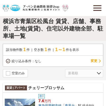
横浜市青葉区松風台 賃貸、店舗、事務
所、土地(賃貸)、住宅以外建物全部、駐
車場一覧
1
1
1～1
該当物件数
件
空き数
件
件を表示
変更
絞り込み条件：
なし
空室のみ
チェリーブロッサム
賃貸 | アパート
敷0
7.6
万円
東急田園都市線
「
青葉台
」駅 徒歩8分