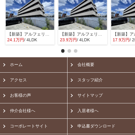
【新築】アルフェリーチェ【SHM】
【新築】アルフェリーチェ【SHM】
24.1万円
/ 4LDK
23.9万円
/ 4LDK
17.9万円
/ 
ホーム
会社概要
アクセス
スタッフ紹介
お客様の声
サイトマップ
仲介会社様へ
入居者様へ
コーポレートサイト
申込書ダウンロード