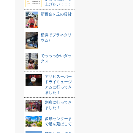
上げたい！！！
新百合ヶ丘の賃貸
横浜でプラネタリ
ウム♪
でっっっかいダッ
クス
アサヒスーパー
ドライミュージ
アムに行ってき
ました！
別府に行ってき
ました！
多摩センターま
で足を延ばして