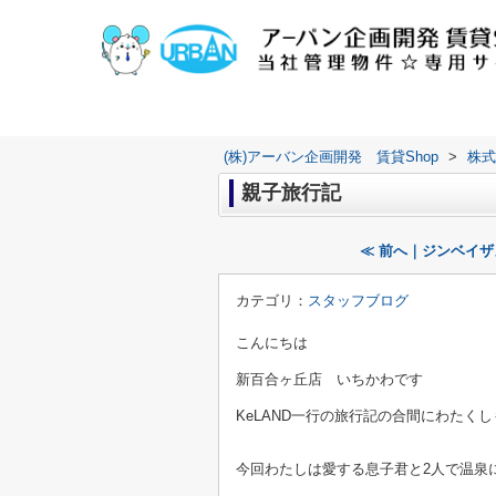
(株)アーバン企画開発 賃貸Shop
>
株式
親子旅行記
≪ 前へ｜ジンベイ
カテゴリ：
スタッフブログ
こんにちは
新百合ヶ丘店 いちかわです
KeLAND一行の旅行記の合間にわたく
今回わたしは愛する息子君と2人で温泉