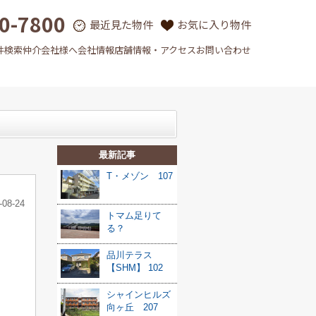
0-7800
最近見た物件
お気に入り物件
件検索
仲介会社様へ
会社情報
店舗情報・アクセス
お問い合わせ
最新記事
T・メゾン 107
-08-24
トマム足りて
る？
品川テラス
【SHM】 102
シャインヒルズ
向ヶ丘 207