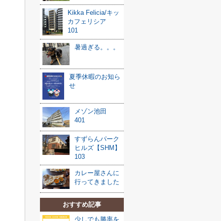
Kikka Felicia/キッ
カフェリシア
101
暑過ぎる。。。
夏季休暇のお知ら
せ
メゾン池田
401
すずらんパーク
ヒルズ【SHM】
103
カレー屋さんに
行ってきました
おすすめ記事
少しでも勝率を