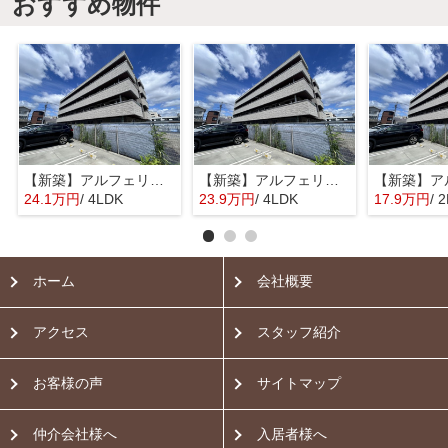
おすすめ物件
【新築】アルフェリーチェ【SHM】
【新築】アルフェリーチェ【SHM】
24.1万円
/ 4LDK
23.9万円
/ 4LDK
17.9万円
/ 
ホーム
会社概要
アクセス
スタッフ紹介
お客様の声
サイトマップ
仲介会社様へ
入居者様へ