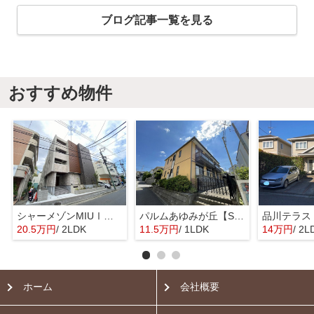
ブログ記事一覧を見る
おすすめ物件
シャーメゾンMIUⅠ【SHM】
パルムあゆみが丘【SHM】
品川テラス
20.5万円
/ 2LDK
11.5万円
/ 1LDK
14万円
/ 2L
ホーム
会社概要