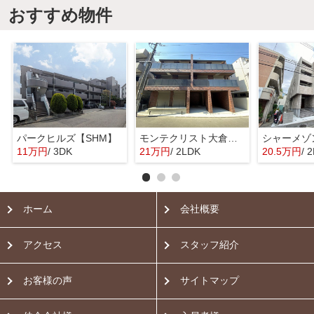
おすすめ物件
パークヒルズ【SHM】
モンテクリスト大倉山【SHM】
11万円
/ 3DK
21万円
/ 2LDK
20.5万円
/ 
ホーム
会社概要
アクセス
スタッフ紹介
お客様の声
サイトマップ