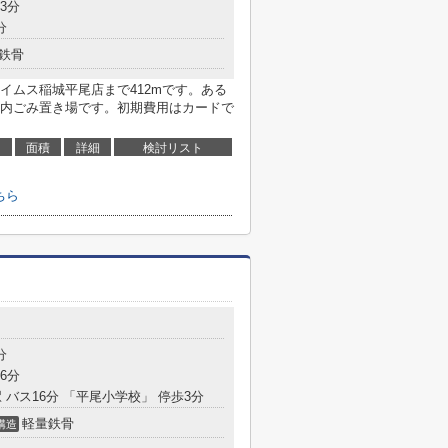
3分
分
鉄骨
イムス稲城平尾店まで412mです。ある
内ごみ置き場です。初期費用はカードで
面積
詳細
検討リスト
ちら
分
6分
 バス16分 「平尾小学校」 停歩3分
軽量鉄骨
構造