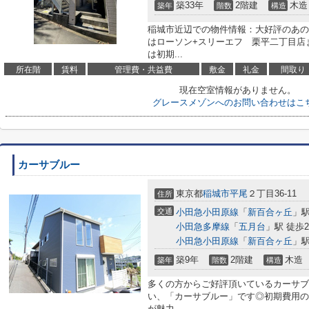
築33年
2階建
木造
築年
階数
構造
稲城市近辺での物件情報：大好評のあの
はローソン+スリーエフ 栗平二丁目店
は初期...
所在階
賃料
管理費・共益費
敷金
礼金
間取り
現在空室情報がありません。
グレースメゾンへのお問い合わせはこ
カーサブルー
東京都
稲城市
平尾
２丁目36-11
住所
交通
小田急小田原線
「
新百合ヶ丘
」駅
小田急多摩線
「
五月台
」駅 徒歩2
小田急小田原線
「
新百合ヶ丘
」駅
築9年
2階建
木造
築年
階数
構造
多くの方からご好評頂いているカーサブ
い、「カーサブルー」です◎初期費用の
が魅力...