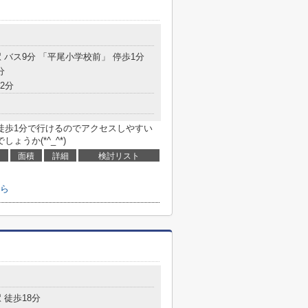
 バス9分 「平尾小学校前」 停歩1分
分
2分
徒歩1分で行けるのでアクセスしやすい
うか(*^_^*)
面積
詳細
検討リスト
ら
 徒歩18分