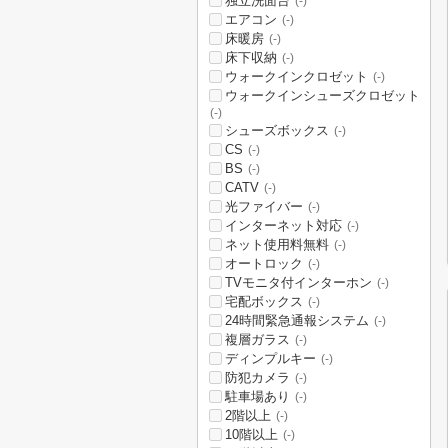
独立洗面台
(-)
エアコン
(-)
床暖房
(-)
床下収納
(-)
ウォークインクロゼット
(-)
ウォークインシューズクロゼット
(-)
シューズボックス
(-)
CS
(-)
BS
(-)
CATV
(-)
光ファイバー
(-)
インターネット対応
(-)
ネット使用料無料
(-)
オートロック
(-)
TVモニタ付インターホン
(-)
宅配ボックス
(-)
24時間緊急通報システム
(-)
複層ガラス
(-)
ディンプルキー
(-)
防犯カメラ
(-)
駐車場あり
(-)
2階以上
(-)
10階以上
(-)