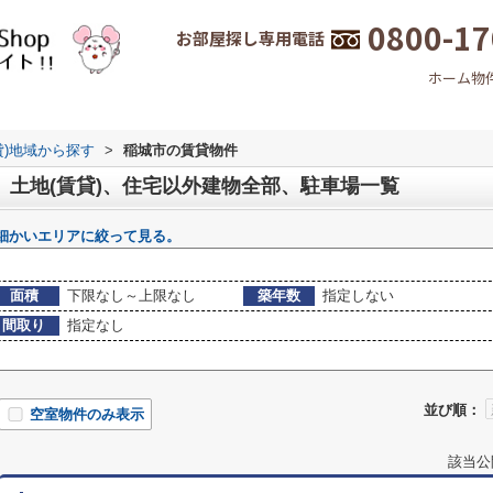
0800-17
お部屋探し専用電話
ホーム
物
貸)地域から探す
>
稲城市の賃貸物件
、土地(賃貸)、住宅以外建物全部、駐車場一覧
細かいエリアに絞って見る。
面積
下限なし～上限なし
築年数
指定しない
間取り
指定なし
並び順：
空室物件のみ表示
該当公