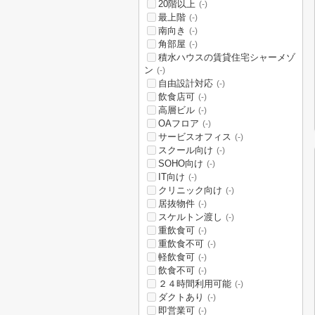
20階以上
(-)
最上階
(-)
南向き
(-)
角部屋
(-)
積水ハウスの賃貸住宅シャーメゾ
ン
(-)
自由設計対応
(-)
飲食店可
(-)
高層ビル
(-)
OAフロア
(-)
サービスオフィス
(-)
スクール向け
(-)
SOHO向け
(-)
IT向け
(-)
クリニック向け
(-)
居抜物件
(-)
スケルトン渡し
(-)
重飲食可
(-)
重飲食不可
(-)
軽飲食可
(-)
飲食不可
(-)
２４時間利用可能
(-)
ダクトあり
(-)
即営業可
(-)