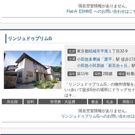
現在空室情報がありません。
Flat-A【SHM】へのお問い合わせはこ
リンジュドゥプリムG
東京都
稲城市
平尾
１丁目32-9
住所
交通
小田急多摩線
「
栗平
」駅 徒歩17
小田急小田原線
「
新百合ヶ丘
」駅
築11年
2階建
軽量
築年
階数
構造
「リンジュドゥプリムG」の物件情報を
い♪歩いて徒歩5分の場所にドラッグセイ
はキ...
所在階
賃料
管理費・共益費
敷金
礼金
間取り
現在空室情報がありません。
リンジュドゥプリムGへのお問い合わせは