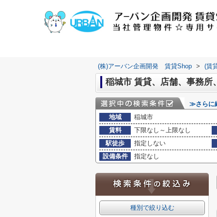
(株)アーバン企画開発 賃貸Shop
>
(賃
稲城市 賃貸、店舗、事務所
≫さらに
地域
稲城市
賃料
下限なし～上限なし
駅徒歩
指定しない
設備条件
指定なし
種別で絞り込む