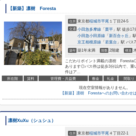
【新築】凛樹 Foresta
東京都
稲城市
平尾
１丁目24-5
住所
交通
小田急多摩線
「
栗平
」駅 徒歩17
小田急小田原線
「
新百合ヶ丘
」駅
京王相模原線
「
若葉台
」駅 バス
築1年未満
2階建
築年
階数
構造
こだわりポイント満載の凛樹 Forest
あります◎バス停は徒歩3分以内で、重
件はア...
所在階
賃料
管理費・共益費
敷金
礼金
間取り
現在空室情報がありません。
【新築】凛樹 Forestaへのお問い合わせ
凛樹XuXu（シュシュ）
東京都
稲城市
平尾
４丁目22-1
住所