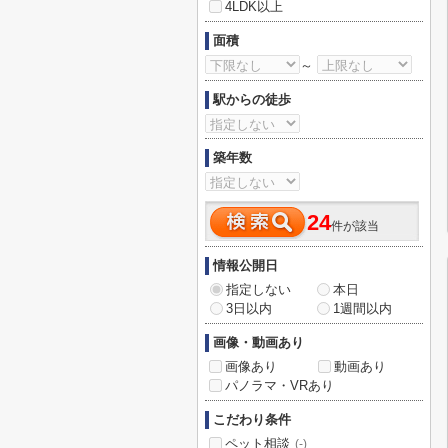
4LDK以上
面積
～
駅からの徒歩
築年数
24
件が該当
情報公開日
指定しない
本日
3日以内
1週間以内
画像・動画あり
画像あり
動画あり
パノラマ・VRあり
こだわり条件
ペット相談
(-)