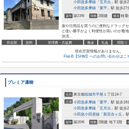
小田急多摩線
「
五月台
」駅 徒歩2
小田急多摩線
「
栗平
」駅 徒歩27
築23年
2階建
軽量
築年
階数
構造
薬や日用品を買うのに便利なドラッグセ
と使い勝手がよく利便性が高いのが敷地
決済...
所在階
賃料
管理費・共益費
敷金
礼金
間取り
現在空室情報がありません。
Flat-B【SHM】へのお問い合わせはこ
プレミア凛樹
東京都
稲城市
平尾
１丁目24-7
住所
交通
小田急多摩線
「
栗平
」駅 徒歩18
小田急多摩線
「
五月台
」駅 徒歩2
小田急小田原線
「
新百合ヶ丘
」駅
築20年
2階建 地下1階
築年
階数