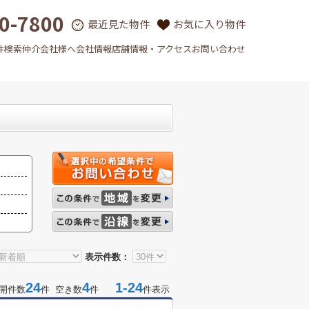
0-7800
最近見た物件
お気に入り物件
件検索
仲介会社様へ
会社情報
店舗情報・アクセス
お問い合わせ
表示件数：
24
4
1-24
開件数
件 空き数
件
件表示