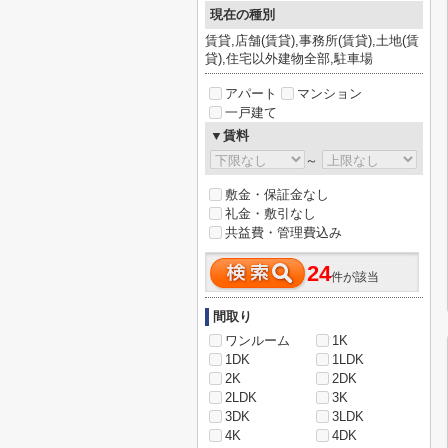
現在の種別
賃貸,店舗(賃貸),事務所(賃貸),土地(賃
貸),住宅以外建物全部,駐車場
アパート
マンション
一戸建て
▼賃料
～
敷金・保証金なし
礼金・敷引なし
共益費・管理費込み
24
件が該当
間取り
ワンルーム
1K
1DK
1LDK
2K
2DK
2LDK
3K
3DK
3LDK
4K
4DK