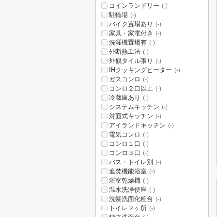
コインランドリー
(-)
駐輪場
(-)
バイク置場あり
(-)
家具・家電付き
(-)
洗濯機置場有
(-)
外断熱工法
(-)
外観タイル張り
(-)
IHクッキングヒーター
(-)
ガスコンロ
(-)
コンロ２口以上
(-)
冷蔵庫あり
(-)
システムキッチン
(-)
対面式キッチン
(-)
アイランドキッチン
(-)
電気コンロ
(-)
コンロ１口
(-)
コンロ３口
(-)
バス・トイレ別
(-)
追焚機能浴室
(-)
浴室乾燥機
(-)
温水洗浄便座
(-)
洗髪洗面化粧台
(-)
トイレ２ヶ所
(-)