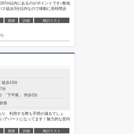
87m以内にあるのがポイントです♪敷地
バス徒歩3分以内なので移動に長時間歩
面積
詳細
検討リスト
ら
 徒歩13分
7分
分 「下平尾」 停歩2分
鉄骨
)があり、利用する際も手間が減るでしょ
いアパートになってます！魅力的な室内
面積
詳細
検討リスト