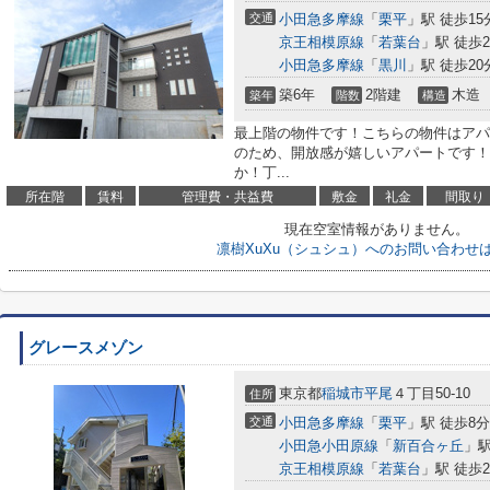
交通
小田急多摩線
「
栗平
」駅 徒歩15
京王相模原線
「
若葉台
」駅 徒歩2
小田急多摩線
「
黒川
」駅 徒歩20
築6年
2階建
木造
築年
階数
構造
最上階の物件です！こちらの物件はアパ
のため、開放感が嬉しいアパートです！
か！丁...
所在階
賃料
管理費・共益費
敷金
礼金
間取り
現在空室情報がありません。
凛樹XuXu（シュシュ）へのお問い合わせ
グレースメゾン
東京都
稲城市
平尾
４丁目50-10
住所
交通
小田急多摩線
「
栗平
」駅 徒歩8分
小田急小田原線
「
新百合ヶ丘
」駅
京王相模原線
「
若葉台
」駅 徒歩2