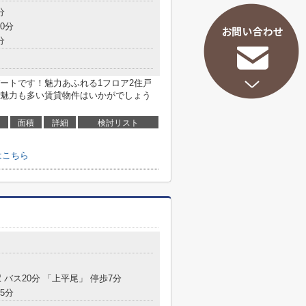
分
0分
分
ートです！魅力あふれる1フロア2住戸
魅力も多い賃貸物件はいかがでしょう
面積
詳細
検討リスト
はこちら
 バス20分 「上平尾」 停歩7分
5分