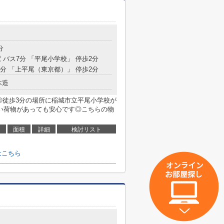
分
 バス7分 「平尾小学校」 停歩2分
7分 「上平尾（東京都）」 停歩2分
木造
a◎徒歩3分の場所に稲城市立平尾小学校が
い荷物があっても安心です◎こちらの物
面積
詳細
検討リスト
はこちら