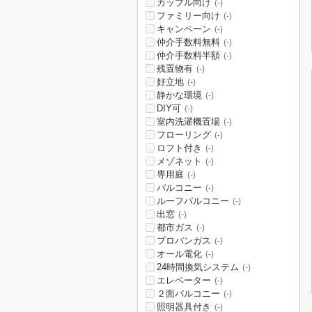
カップル向け
(-)
ファミリー向け
(-)
キャンペーン
(-)
仲介手数料無料
(-)
仲介手数料半額
(-)
残置物有
(-)
好立地
(-)
静かな環境
(-)
DIY可
(-)
室内洗濯機置場
(-)
フローリング
(-)
ロフト付き
(-)
メゾネット
(-)
専用庭
(-)
バルコニー
(-)
ルーフバルコニー
(-)
出窓
(-)
都市ガス
(-)
プロパンガス
(-)
オール電化
(-)
24時間換気システム
(-)
エレベーター
(-)
２面バルコニー
(-)
照明器具付き
(-)