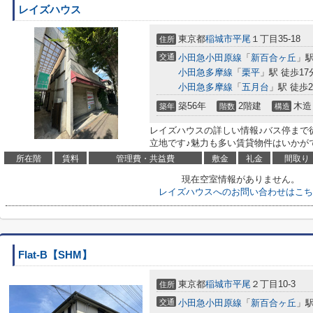
レイズハウス
東京都
稲城市
平尾
１丁目35-18
住所
交通
小田急小田原線
「
新百合ヶ丘
」駅
小田急多摩線
「
栗平
」駅 徒歩17
小田急多摩線
「
五月台
」駅 徒歩2
築56年
2階建
木造
築年
階数
構造
レイズハウスの詳しい情報♪バス停まで
立地です♪魅力も多い賃貸物件はいかがでしょ
所在階
賃料
管理費・共益費
敷金
礼金
間取り
現在空室情報がありません。
レイズハウスへのお問い合わせはこち
Flat-B【SHM】
東京都
稲城市
平尾
２丁目10-3
住所
交通
小田急小田原線
「
新百合ヶ丘
」駅