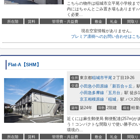
こちらの物件は稲城市立平尾小学校まで1
内にはちゃんとごみ置き場もあります♪
く必要...
所在階
賃料
管理費・共益費
敷金
礼金
間取り
現在空室情報がありません。
プレミア凛樹へのお問い合わせはこち
Flat-A【SHM】
東京都
稲城市
平尾
２丁目19-26
住所
交通
小田急小田原線
「
新百合ヶ丘
」駅
小田急多摩線
「
五月台
」駅 徒歩1
京王相模原線
「
稲城
」駅 バス20
築24年
2階建
軽量
築年
階数
構造
近くには麻生郵便局 郵便配達(257m
う！コンパクトな間取りで使い勝手のい
環境の...
所在階
賃料
管理費・共益費
敷金
礼金
間取り