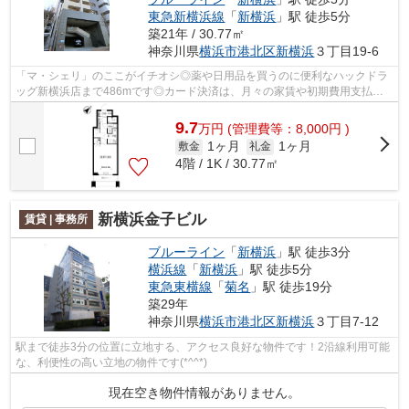
東急新横浜線
「
新横浜
」駅 徒歩5分
築21年 / 30.77㎡
神奈川県
横浜市港北区
新横浜
３丁目19-6
「マ・シェリ」のここがイチオシ◎薬や日用品を買うのに便利なハックドラ
ッグ新横浜店まで486mです◎カード決済は、月々の家賃や初期費用支払い
のわずらわしさを解消してくれます◎共用部...
9.7
万
円
(管理費等：8,000円 )
1ヶ月
1ヶ月
敷金
礼金
4階 / 1K / 30.77㎡
新横浜金子ビル
賃貸 | 事務所
ブルーライン
「
新横浜
」駅 徒歩3分
横浜線
「
新横浜
」駅 徒歩5分
東急東横線
「
菊名
」駅 徒歩19分
築29年
神奈川県
横浜市港北区
新横浜
３丁目7-12
駅まで徒歩3分の位置に立地する、アクセス良好な物件です！2沿線利用可能
な、利便性の高い立地の物件です(*^^*)
現在空き物件情報がありません。