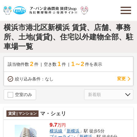
横浜市港北区新横浜 賃貸、店舗、事務
所、土地(賃貸)、住宅以外建物全部、駐
車場一覧
2
1
1～2
該当物件数
件
空き数
件
件を表示
変更
絞り込み条件：
なし
空室のみ
マ・シェリ
賃貸 | マンション
9.7
万円
横浜線
「
新横浜
」駅 徒歩5分
ブルーライン
「
新横浜
」駅 徒歩5分