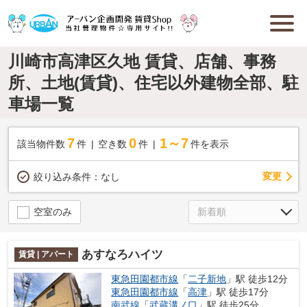
川崎市高津区久地 賃貸、店舗、事務
所、土地(賃貸)、住宅以外建物全部、駐
車場一覧
7
0
1～7
該当物件数
件
空き数
件
件を表示
変更
絞り込み条件：
なし
空室のみ
あすなろハイツ
賃貸 | アパート
東急田園都市線
「
二子新地
」駅 徒歩12分
東急田園都市線
「
高津
」駅 徒歩17分
南武線
「
武蔵溝ノ口
」駅 徒歩25分