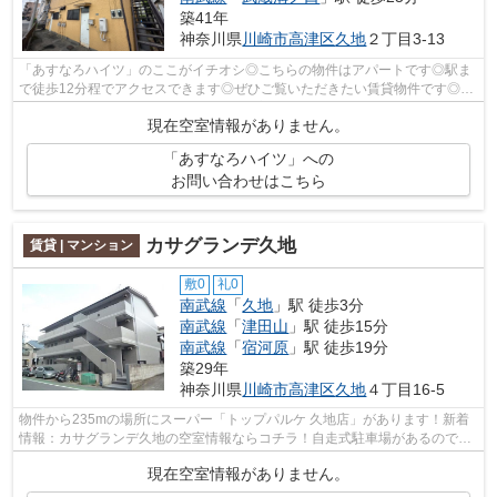
築41年
神奈川県
川崎市高津区
久地
２丁目3-13
「あすなろハイツ」のここがイチオシ◎こちらの物件はアパートです◎駅ま
で徒歩12分程でアクセスできます◎ぜひご覧いただきたい賃貸物件です◎メ
ールアドレスurbanshop@urbankk.com宛にお...
現在空室情報がありません。
「あすなろハイツ」への
お問い合わせはこちら
カサグランデ久地
賃貸 | マンション
敷0
礼0
南武線
「
久地
」駅 徒歩3分
南武線
「
津田山
」駅 徒歩15分
南武線
「
宿河原
」駅 徒歩19分
築29年
神奈川県
川崎市高津区
久地
４丁目16-5
物件から235mの場所にスーパー「トップパルケ 久地店」があります！新着
情報：カサグランデ久地の空室情報ならコチラ！自走式駐車場があるので防
犯対策もバッチリ！遮音性も高いRC構造...
現在空室情報がありません。