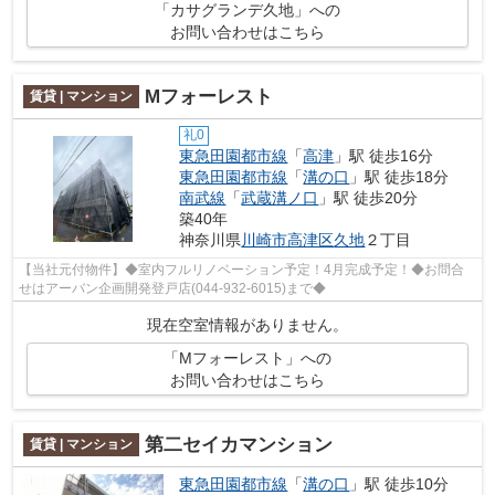
「カサグランデ久地」への
お問い合わせはこちら
Mフォーレスト
賃貸 | マンション
礼0
東急田園都市線
「
高津
」駅 徒歩16分
東急田園都市線
「
溝の口
」駅 徒歩18分
南武線
「
武蔵溝ノ口
」駅 徒歩20分
築40年
神奈川県
川崎市高津区
久地
２丁目
【当社元付物件】◆室内フルリノベーション予定！4月完成予定！◆お問合
せはアーバン企画開発登戸店(044-932-6015)まで◆
現在空室情報がありません。
「Mフォーレスト」への
お問い合わせはこちら
第二セイカマンション
賃貸 | マンション
東急田園都市線
「
溝の口
」駅 徒歩10分