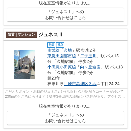
現在空室情報がありません。
「ジュネスⅠ」への
お問い合わせはこちら
ジュネスⅡ
賃貸 | マンション
敷0
礼0
南武線
「
久地
」駅 徒歩2分
東急田園都市線
「
二子玉川
」駅 バス15
分 「久地駅前」 停歩2分
小田急小田原線
「
向ヶ丘遊園
」駅 バス13
分 「久地駅前」 停歩2分
築23年
神奈川県
川崎市高津区
久地
４丁目24-24
こだわりポイント満載のジュネス2！横浜銀行 久地駅ATMコーナーが歩いて
230mのところにあります！徒歩3分以内の場所にバス停があり、アクセス便
利です！魅力も多い賃貸物件はいかがで...
現在空室情報がありません。
「ジュネスⅡ」への
お問い合わせはこちら