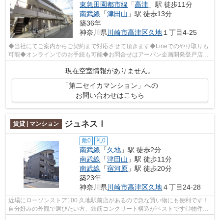
東急田園都市線
「
高津
」駅 徒歩11分
南武線
「
津田山
」駅 徒歩13分
築36年
神奈川県
川崎市高津区
久地
１丁目4-25
◆当社にてご案内からご契約まで対応させて頂きます◆Lineでのやり取りも
可能◆オンラインでのお手続も可能◆お問合せはアーバン企画開発登戸店
(044-932-6015)まで◆
現在空室情報がありません。
「第二セイカマンション」への
お問い合わせはこちら
ジュネスⅠ
賃貸 | マンション
敷0
礼0
南武線
「
久地
」駅 徒歩2分
南武線
「
津田山
」駅 徒歩11分
南武線
「
宿河原
」駅 徒歩20分
築23年
神奈川県
川崎市高津区
久地
４丁目24-28
近場にローソンストア100 久地駅前店があるので急な買い物にも便利です！
自分好みの外観で選びたい方、鉄筋コンクリート構造がベストです◎物件か
ら2分歩くだけで駅にもアクセスできる...