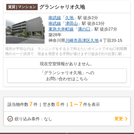
グランシャリオ久地
賃貸 | マンション
南武線
「
久地
」駅 徒歩2分
南武線
「
津田山
」駅 徒歩13分
東急大井町線
「
溝の口
」駅 徒歩27分
築28年
神奈川県
川崎市高津区
久地
４丁目20-15
場所が平坦なのは、ランニングをする上で抑えたいポイントですね◎初期費
用のカード決済で、現金を用意する手間が省けます◎徒歩2分の位置に駅が
ある、魅力的な立地の物件です◎味わい深...
現在空室情報がありません。
「グランシャリオ久地」への
お問い合わせはこちら
7
0
1～7
該当物件数
件
空き数
件
件を表示
変更
絞り込み条件：
なし