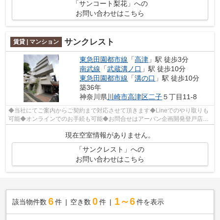
「サンコート梨花」への
お問い合わせはこちら
サンクレスト
賃貸 | マンション
東急田園都市線
「
高津
」駅 徒歩3分
南武線
「
武蔵溝ノ口
」駅 徒歩10分
東急田園都市線
「
溝の口
」駅 徒歩10分
築36年
神奈川県
川崎市高津区
二子
５丁目11-8
◆当社にてご案内からご契約まで対応させて頂きます◆Lineでのやり取りも
可能◆オンラインでのお手続も可能◆お問合せはアーバン企画開発登戸店
(044-932-6015)まで◆
現在空室情報がありません。
「サンクレスト」への
お問い合わせはこちら
6
0
1～6
該当物件数
件
空き数
件
件を表示