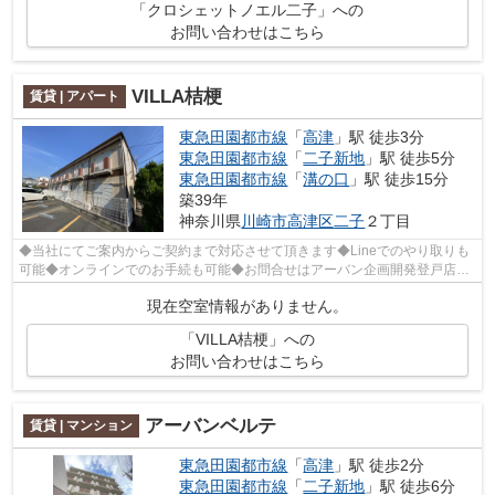
「クロシェットノエル二子」への
お問い合わせはこちら
VILLA桔梗
賃貸 | アパート
東急田園都市線
「
高津
」駅 徒歩3分
東急田園都市線
「
二子新地
」駅 徒歩5分
東急田園都市線
「
溝の口
」駅 徒歩15分
築39年
神奈川県
川崎市高津区
二子
２丁目
◆当社にてご案内からご契約まで対応させて頂きます◆Lineでのやり取りも
可能◆オンラインでのお手続も可能◆お問合せはアーバン企画開発登戸店
(044-932-6015)まで◆
現在空室情報がありません。
「VILLA桔梗」への
お問い合わせはこちら
アーバンベルテ
賃貸 | マンション
東急田園都市線
「
高津
」駅 徒歩2分
東急田園都市線
「
二子新地
」駅 徒歩6分