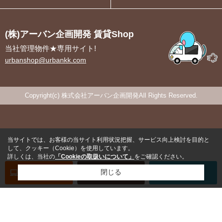
(株)アーバン企画開発 賃貸Shop
当社管理物件★専用サイト!
urbanshop@urbankk.com
Copyright(c) 株式会社アーバン企画開発All Rights Reserved.
当サイトでは、お客様の当サイト利用状況把握、サービス向上検討を目的と
して、クッキー（Cookie）を使用しています。
詳しくは、当社の
「Cookieの取扱いについて」
をご確認ください。
オンライン
お部屋探し
閉じる
お問い合わせ
お部屋探し
専用電話