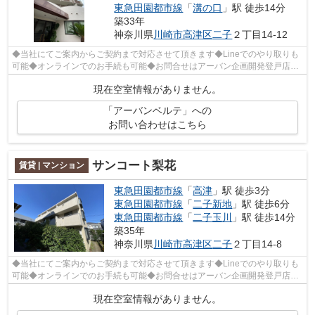
東急田園都市線
「
溝の口
」駅 徒歩14分
築33年
神奈川県
川崎市高津区
二子
２丁目14-12
◆当社にてご案内からご契約まで対応させて頂きます◆Lineでのやり取りも
可能◆オンラインでのお手続も可能◆お問合せはアーバン企画開発登戸店
(044-932-6015)まで◆
現在空室情報がありません。
「アーバンベルテ」への
お問い合わせはこちら
サンコート梨花
賃貸 | マンション
東急田園都市線
「
高津
」駅 徒歩3分
東急田園都市線
「
二子新地
」駅 徒歩6分
東急田園都市線
「
二子玉川
」駅 徒歩14分
築35年
神奈川県
川崎市高津区
二子
２丁目14-8
◆当社にてご案内からご契約まで対応させて頂きます◆Lineでのやり取りも
可能◆オンラインでのお手続も可能◆お問合せはアーバン企画開発登戸店
(044-932-6015)まで◆
現在空室情報がありません。