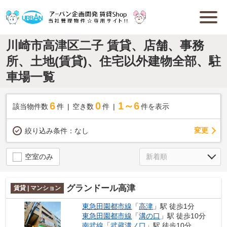
川崎市高津区二子 賃貸、店舗、事務
所、土地(賃貸)、住宅以外建物全部、駐
車場一覧
6
0
1～6
該当物件数
件
空き数
件
件を表示
変更
絞り込み条件：
なし
空室のみ
グランドール高津
賃貸 | マンション
東急田園都市線
「
高津
」駅 徒歩1分
東急田園都市線
「
溝の口
」駅 徒歩10分
南武線
「
武蔵溝ノ口
」駅 徒歩10分