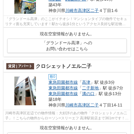
築43年
神奈川県
川崎市高津区
二子
４丁目1-6
「グランドール高津」のここがイチオシ！マンションタイプの物件でセキュ
リティ面も充実しています！駅から徒歩1分というアクセス良好な駅近物件
はいかがですか！2駅利用可能なアクセ...
現在空室情報がありません。
「グランドール高津」への
お問い合わせはこちら
クロシェットノエル二子
賃貸 | アパート
敷0
東急田園都市線
「
高津
」駅 徒歩3分
東急田園都市線
「
二子新地
」駅 徒歩7分
東急田園都市線
「
溝の口
」駅 徒歩13分
築18年
神奈川県
川崎市高津区
二子
４丁目14-11
川崎市高津区近辺での物件情報：大好評のあの物件「クロシェットノエル二
子」！こちらの物件からローソン+スリーエフ 高津駅前店まで361mです！初
期費用はカードで決済いただけます！...
現在空室情報がありません。