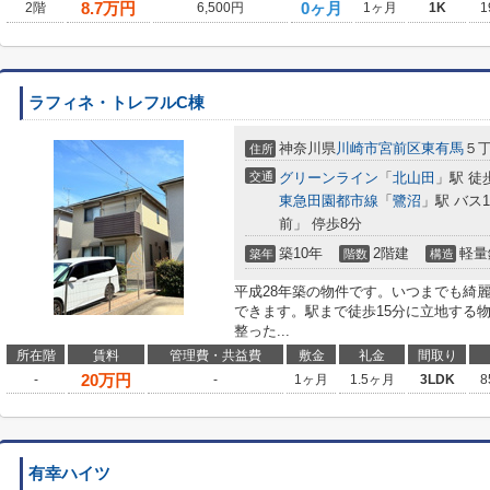
8.7
万円
0ヶ月
2階
6,500円
1ヶ月
1K
1
ラフィネ・トレフルC棟
神奈川県
川崎市宮前区
東有馬
５
住所
交通
グリーンライン
「
北山田
」駅 徒
東急田園都市線
「
鷺沼
」駅 バス
前」 停歩8分
築10年
2階建
軽量
築年
階数
構造
平成28年築の物件です。いつまでも綺
できます。駅まで徒歩15分に立地する
整った...
所在階
賃料
管理費・共益費
敷金
礼金
間取り
20
万円
-
-
1ヶ月
1.5ヶ月
3LDK
8
有幸ハイツ