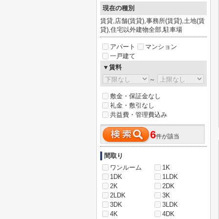
現在の種別
賃貸,店舗(賃貸),事務所(賃貸),土地(賃
貸),住宅以外建物全部,駐車場
アパート
マンション
一戸建て
▼賃料
～
敷金・保証金なし
礼金・敷引なし
共益費・管理費込み
6
件が該当
間取り
ワンルーム
1K
1DK
1LDK
2K
2DK
2LDK
3K
3DK
3LDK
4K
4DK