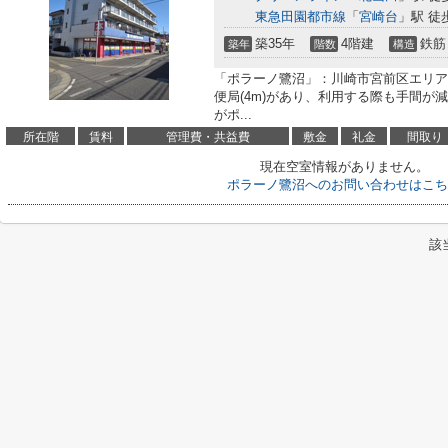
東急田園都市線
「
宮崎台
」駅 徒
築35年
4階建
鉄筋
築年
階数
構造
「ポラーノ鷺沼」：川崎市宮前区エリア
便局(4m)があり、利用する際も手間が
がポ...
所在階
賃料
管理費・共益費
敷金
礼金
間取り
現在空室情報がありません。
ポラーノ鷺沼へのお問い合わせはこち
該