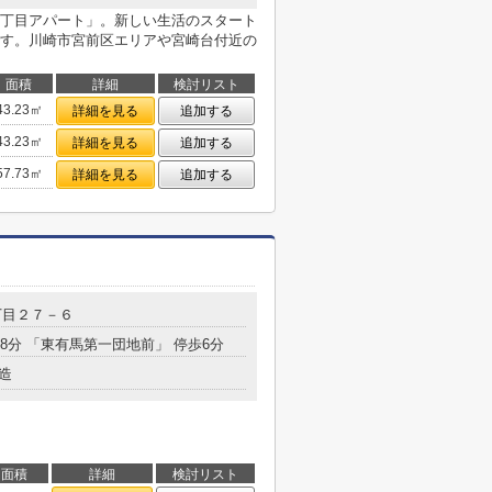
丁目アパート」。新しい生活のスタート
す。川崎市宮前区エリアや宮崎台付近の
面積
詳細
検討リスト
43.23㎡
詳細を見る
追加する
43.23㎡
詳細を見る
追加する
57.73㎡
詳細を見る
追加する
丁目２７－６
18分 「東有馬第一団地前」 停歩6分
造
面積
詳細
検討リスト