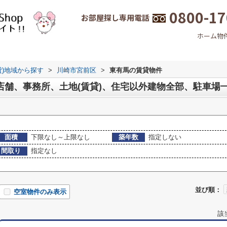
0800-17
お部屋探し専用電話
ホーム
物
貸)地域から探す
>
川崎市宮前区
>
東有馬の賃貸物件
店舗、事務所、土地(賃貸)、住宅以外建物全部、駐車場
面積
下限なし～上限なし
築年数
指定しない
間取り
指定なし
並び順：
空室物件のみ表示
該