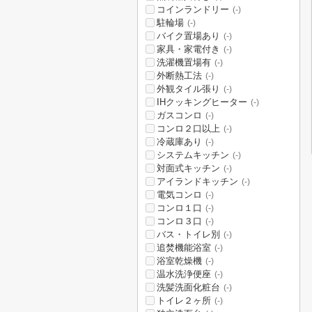
コインランドリー
(-)
駐輪場
(-)
バイク置場あり
(-)
家具・家電付き
(-)
洗濯機置場有
(-)
外断熱工法
(-)
外観タイル張り
(-)
IHクッキングヒーター
(-)
ガスコンロ
(-)
コンロ２口以上
(-)
冷蔵庫あり
(-)
システムキッチン
(-)
対面式キッチン
(-)
アイランドキッチン
(-)
電気コンロ
(-)
コンロ１口
(-)
コンロ３口
(-)
バス・トイレ別
(-)
追焚機能浴室
(-)
浴室乾燥機
(-)
温水洗浄便座
(-)
洗髪洗面化粧台
(-)
トイレ２ヶ所
(-)