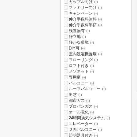
カップル向け
(-)
ファミリー向け
(-)
キャンペーン
(-)
仲介手数料無料
(-)
仲介手数料半額
(-)
残置物有
(-)
好立地
(-)
静かな環境
(-)
DIY可
(-)
室内洗濯機置場
(-)
フローリング
(-)
ロフト付き
(-)
メゾネット
(-)
専用庭
(-)
バルコニー
(-)
ルーフバルコニー
(-)
出窓
(-)
都市ガス
(-)
プロパンガス
(-)
オール電化
(-)
24時間換気システム
(-)
エレベーター
(-)
２面バルコニー
(-)
照明器具付き
(-)