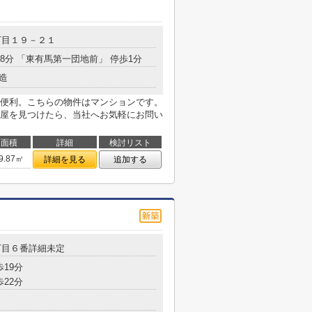
丁目１９－２１
18分 「東有馬第一団地前」 停歩1分
造
便利。こちらの物件はマンションです。
屋を見つけたら、当社へお気軽にお問い
面積
詳細
検討リスト
9.87㎡
詳細を見る
追加する
丁目６番詳細未定
歩19分
歩22分