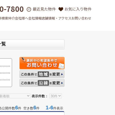
0-7800
最近見た物件
お気に入り物件
件検索
仲介会社様へ
会社情報
店舗情報・アクセス
お問い合わせ
一覧
表示件数：
6
6
1-6
当公開件数
件 空き数
件
件表示