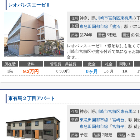
レオパレスエーゼⅡ
神奈川県
川崎市宮前区
東有馬
３
住所
交通
東急田園都市線
「
鷺沼
」駅 バス
築24年
3階建
鉄骨
築年
階数
構造
レオパレスエーゼⅡ：鷺沼駅にも近くて
川崎市宮前区や鷺沼付近で気になるお部
合せ...
所在階
賃料
管理費・共益費
敷金
礼金
間取り
9.3
万円
0ヶ月
3階
6,500円
1ヶ月
1K
1
東有馬２丁目アパート
神奈川県
川崎市宮前区
東有馬
２
住所
交通
東急田園都市線
「
宮崎台
」駅 徒
東急田園都市線
「
宮前平
」駅 徒
予定
2階建
木造
築年
階数
構造