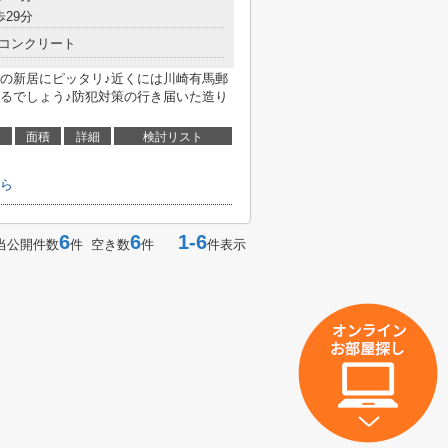
歩29分
コンクリート
の新居にピッタリ♪近くには川崎有馬郵
減るでしょう♪防犯対策の行き届いた造り
面積
詳細
検討リスト
ら
6
6
1-6
当公開件数
件 空き数
件
件表示