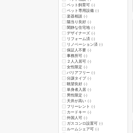
ペット飼育可
(-)
ペット専用設備
(-)
楽器相談
(-)
陽当り良好
(-)
閑静な住宅地
(-)
デザイナーズ
(-)
リフォーム済
(-)
リノベーション済
(-)
保証人不要
(-)
事務所可
(-)
２人入居可
(-)
女性限定
(-)
バリアフリー
(-)
分譲タイプ
(-)
眺望良好
(-)
単身者入居
(-)
男性限定
(-)
天井が高い
(-)
フリーレント
(-)
カードキー
(-)
外国人可
(-)
ガスコンロ設置可
(-)
ルームシェア可
(-)