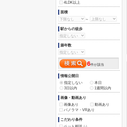
4LDK以上
面積
～
駅からの徒歩
築年数
6
件が該当
情報公開日
指定しない
本日
3日以内
1週間以内
画像・動画あり
画像あり
動画あり
パノラマ・VRあり
こだわり条件
ペット相談
(-)