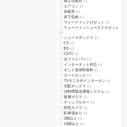
独立洗面台
(-)
エアコン
(-)
床暖房
(-)
床下収納
(-)
ウォークインクロゼット
(-)
ウォークインシューズクロゼット
(-)
シューズボックス
(-)
CS
(-)
BS
(-)
CATV
(-)
光ファイバー
(-)
インターネット対応
(-)
ネット使用料無料
(-)
オートロック
(-)
TVモニタ付インターホン
(-)
宅配ボックス
(-)
24時間緊急通報システム
(-)
複層ガラス
(-)
ディンプルキー
(-)
防犯カメラ
(-)
駐車場あり
(-)
2階以上
(-)
10階以上
(-)