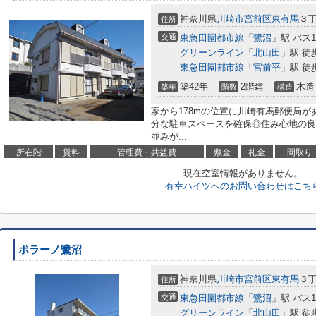
神奈川県
川崎市宮前区
東有馬
３丁
住所
交通
東急田園都市線
「
鷺沼
」駅 バス
グリーンライン
「
北山田
」駅 徒
東急田園都市線
「
宮前平
」駅 徒
築42年
2階建
木造
築年
階数
構造
家から178mの位置に川崎有馬郵便局
分な駐車スペースを確保◎住み心地の良
並みが...
所在階
賃料
管理費・共益費
敷金
礼金
間取り
現在空室情報がありません。
有幸ハイツへのお問い合わせはこち
ポラーノ鷺沼
神奈川県
川崎市宮前区
東有馬
３丁
住所
交通
東急田園都市線
「
鷺沼
」駅 バス
グリーンライン
「
北山田
」駅 徒