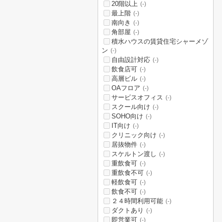
20階以上
(-)
最上階
(-)
南向き
(-)
角部屋
(-)
積水ハウスの賃貸住宅シャーメゾ
ン
(-)
自由設計対応
(-)
飲食店可
(-)
高層ビル
(-)
OAフロア
(-)
サービスオフィス
(-)
スクール向け
(-)
SOHO向け
(-)
IT向け
(-)
クリニック向け
(-)
居抜物件
(-)
スケルトン渡し
(-)
重飲食可
(-)
重飲食不可
(-)
軽飲食可
(-)
飲食不可
(-)
２４時間利用可能
(-)
ダクトあり
(-)
即営業可
(-)