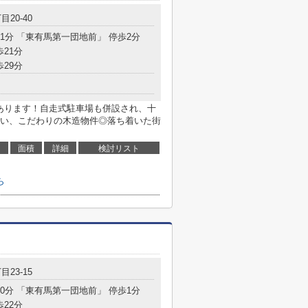
目20-40
11分 「東有馬第一団地前」 停歩2分
歩21分
歩29分
があります！自走式駐車場も併設され、十
い、こだわりの木造物件◎落ち着いた街
面積
詳細
検討リスト
ら
目23-15
10分 「東有馬第一団地前」 停歩1分
歩22分