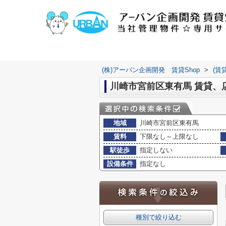
(株)アーバン企画開発 賃貸Shop
>
(賃
川崎市宮前区東有馬 賃貸、
地域
川崎市宮前区東有馬
賃料
下限なし～上限なし
駅徒歩
指定しない
設備条件
指定なし
種別で絞り込む