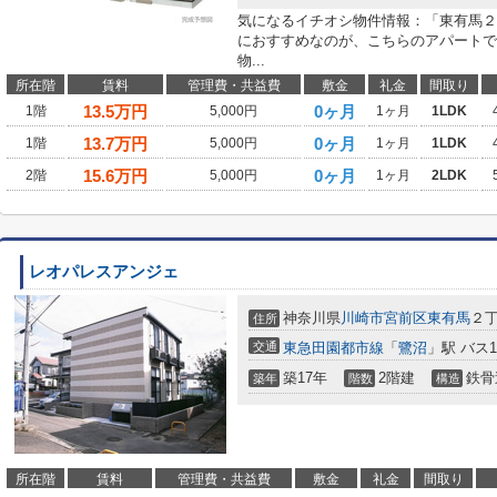
気になるイチオシ物件情報：「東有馬２
におすすめなのが、こちらのアパートで
物...
所在階
賃料
管理費・共益費
敷金
礼金
間取り
13.5
万円
0ヶ月
1階
5,000円
1ヶ月
1LDK
13.7
万円
0ヶ月
1階
5,000円
1ヶ月
1LDK
15.6
万円
0ヶ月
2階
5,000円
1ヶ月
2LDK
レオパレスアンジェ
神奈川県
川崎市宮前区
東有馬
２
住所
交通
東急田園都市線
「
鷺沼
」駅 バス
築17年
2階建
鉄骨
築年
階数
構造
所在階
賃料
管理費・共益費
敷金
礼金
間取り