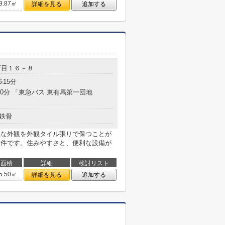
9.87㎡
詳細を見る
追加する
丁目１６－８
歩15分
10分 「東急バス 東有馬第一団地
鉄骨
麗な外観を外観タイル張りで保つことが
物件です。住みやすさと、便利な設備が
面積
詳細
検討リスト
5.50㎡
詳細を見る
追加する