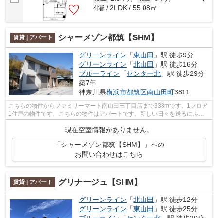
4階 / 2LDK / 55.08㎡
シャーメゾン都筑【SHM】
賃貸 | アパート
グリーンライン
「
東山田
」駅 徒歩9分
グリーンライン
「
北山田
」駅 徒歩16分
ブルーライン
「
センター北
」駅 徒歩29分
築7年
神奈川県
横浜市都筑区
南山田町
3811
こちらの物件からファミリーマート南山田三丁目店まで338mです。1フロア
1住戸の物件です。こちらの物件はアパートです。新しい日々を送るにふさ
わしい、きれいな室内です。アーバン企...
現在空室情報がありません。
「シャーメゾン都筑【SHM】」への
お問い合わせはこちら
グリナージュ【SHM】
賃貸 | アパート
グリーンライン
「
北山田
」駅 徒歩12分
グリーンライン
「
東山田
」駅 徒歩25分