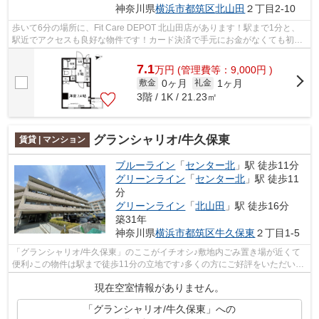
神奈川県
横浜市都筑区
北山田
２丁目2-10
歩いて6分の場所に、Fit Care DEPOT 北山田店があります！駅まで1分と、
駅近でアクセスも良好な物件です！カード決済で手元にお金がなくても初期
費用や家賃支払いができます！共用部に...
7.1
万
円
(管理費等：9,000円 )
0ヶ月
1ヶ月
敷金
礼金
3階 / 1K / 21.23㎡
グランシャリオ/牛久保東
賃貸 | マンション
ブルーライン
「
センター北
」駅 徒歩11分
グリーンライン
「
センター北
」駅 徒歩11
分
グリーンライン
「
北山田
」駅 徒歩16分
築31年
神奈川県
横浜市都筑区
牛久保東
２丁目1-5
「グランシャリオ/牛久保東」のここがイチオシ♪敷地内ごみ置き場が近くて
便利♪この物件は駅まで徒歩11分の立地です♪多くの方にご好評をいただいて
いる、清潔感のある賃貸物件です♪アー...
現在空室情報がありません。
「グランシャリオ/牛久保東」への