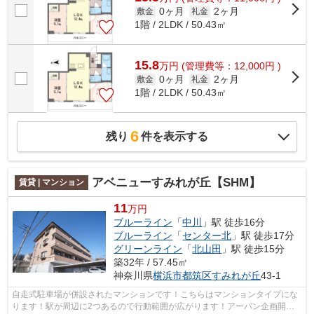
0ヶ月
2ヶ月
敷金
礼金
1階 / 2LDK / 50.43㎡
15.8
万
円
(管理費等：12,000円 )
0ヶ月
2ヶ月
敷金
礼金
1階 / 2LDK / 50.43㎡
6
残り
件を表示する
アベニューすみれが丘【SHM】
賃貸 | マンション
11
万円
ブルーライン
「
中川
」駅 徒歩16分
ブルーライン
「
センター北
」駅 徒歩17分
グリーンライン
「
北山田
」駅 徒歩15分
築32年 / 57.45㎡
神奈川県
横浜市都筑区
すみれが丘
43-1
自走式駐車場が併設されたマンションです！こちらはマンションタイプにな
ります！駅が周辺に2つあるので行動範囲が広がります！アーバン企画開発