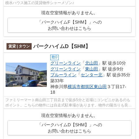
積水ハウス施工の賃貸物件シャーメゾン♪
現在空室情報がありません。
「パークハイムF【SHM】」への
お問い合わせはこちら
パークハイムD【SHM】
賃貸 | タウン
敷0
グリーンライン
「
北山田
」駅 徒歩10分
グリーンライン
「
東山田
」駅 徒歩9分
ブルーライン
「
センター北
」駅 徒歩35分
築33年
神奈川県
横浜市都筑区
東山田
３丁目17-
18
ファミリーマート南山田三丁目店まで徒歩5分と近場にコンビニがあるのも
ポイント。こちらの物件には自走式駐車場があります。物件の陽当りも良
く、昼間には照明要らずで経済的です。戸...
現在空室情報がありません。
「パークハイムD【SHM】」への
お問い合わせはこちら