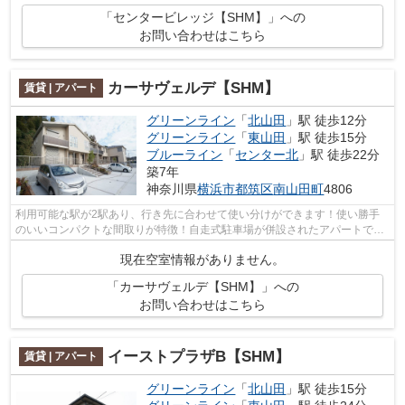
「センタービレッジ【SHM】」への
お問い合わせはこちら
カーサヴェルデ【SHM】
賃貸 | アパート
グリーンライン
「
北山田
」駅 徒歩12分
グリーンライン
「
東山田
」駅 徒歩15分
ブルーライン
「
センター北
」駅 徒歩22分
築7年
神奈川県
横浜市都筑区
南山田町
4806
利用可能な駅が2駅あり、行き先に合わせて使い分けができます！使い勝手
のいいコンパクトな間取りが特徴！自走式駐車場が併設されたアパートで
す！駅までのアクセスが良い、徒歩12分の...
現在空室情報がありません。
「カーサヴェルデ【SHM】」への
お問い合わせはこちら
イーストプラザB【SHM】
賃貸 | アパート
グリーンライン
「
北山田
」駅 徒歩15分