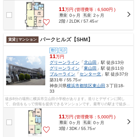
では、ブルーライン中川を中心に数多く...
11
万
円
(管理費等：6,500円 )
0ヶ月
2ヶ月
敷金
礼金
2階 / 2LDK / 57.45㎡
パークヒルズ【SHM】
賃貸 | マンション
敷0
礼0
11
万円
グリーンライン
「
北山田
」駅 徒歩13分
グリーンライン
「
東山田
」駅 徒歩11分
ブルーライン
「
センター北
」駅 徒歩37分
築31年 / 55.75㎡
神奈川県
横浜市都筑区
東山田
３丁目18-
33
徒歩8分の場所に横浜市立山田小学校があります。造りとデザインに関し
て、自信をもって情報を提供できるマンションです。最寄りの駅まで徒歩13
分のマンションです。風通しが良く、湿気...
11
万
円
(管理費等：5,000円 )
0ヶ月
0ヶ月
敷金
礼金
3階 / 3DK / 55.75㎡