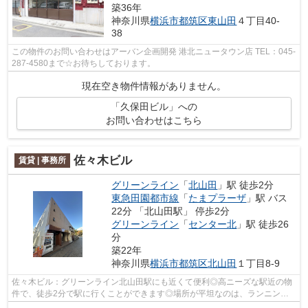
築36年
神奈川県
横浜市都筑区
東山田
４丁目40-
38
この物件のお問い合わせはアーバン企画開発 港北ニュータウン店 TEL：045-
287-4580まで☆お待ちしております。
現在空き物件情報がありません。
「久保田ビル」への
お問い合わせはこちら
佐々木ビル
賃貸 | 事務所
グリーンライン
「
北山田
」駅 徒歩2分
東急田園都市線
「
たまプラーザ
」駅 バス
22分 「北山田駅」 停歩2分
グリーンライン
「
センター北
」駅 徒歩26
分
築22年
神奈川県
横浜市都筑区
北山田
１丁目8-9
佐々木ビル：グリーンライン北山田駅にも近くて便利◎高ニーズな駅近の物
件で、徒歩2分で駅に行くことができます◎場所が平坦なのは、ランニング
をする上で抑えたいポイントですね◎新し...