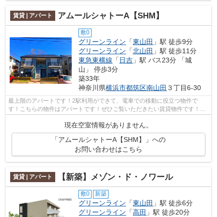
アムールシャトーA【SHM】
賃貸 | アパート
敷0
グリーンライン
「
東山田
」駅 徒歩9分
グリーンライン
「
北山田
」駅 徒歩11分
東急東横線
「
日吉
」駅 バス23分 「城
山」 停歩3分
築33年
神奈川県
横浜市都筑区
南山田
３丁目6-30
最上階のアパートです！2駅利用ができて、電車での移動に役立つ物件で
す！こちらの物件はアパートです！ぜひご覧いただきたい賃貸物件です！横
浜市都筑区の賃貸情報はお任せください！...
現在空室情報がありません。
「アムールシャトーA【SHM】」への
お問い合わせはこちら
【新築】メゾン・ド・ノワール
賃貸 | アパート
敷0
新築
グリーンライン
「
東山田
」駅 徒歩6分
グリーンライン
「
高田
」駅 徒歩20分