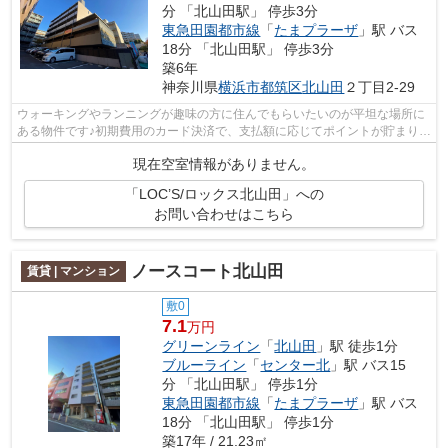
分 「北山田駅」 停歩3分
東急田園都市線
「
たまプラーザ
」駅 バス
18分 「北山田駅」 停歩3分
築6年
神奈川県
横浜市都筑区
北山田
２丁目2-29
ウォーキングやランニングが趣味の方に住んでもらいたいのが平坦な場所に
ある物件です♪初期費用のカード決済で、支払額に応じてポイントが貯まりま
すよ♪プライバシーをしっかり守れる...
現在空室情報がありません。
「LOC’S/ロックス北山田」への
お問い合わせはこちら
ノースコート北山田
賃貸 | マンション
敷0
7.1
万円
グリーンライン
「
北山田
」駅 徒歩1分
ブルーライン
「
センター北
」駅 バス15
分 「北山田駅」 停歩1分
東急田園都市線
「
たまプラーザ
」駅 バス
18分 「北山田駅」 停歩1分
築17年 / 21.23㎡