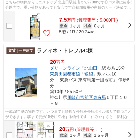
こちらの物件からミニストップ 北山田駅前店まで270mです◎バス停は徒歩3
分以内で、重い荷物があっても安心です◎初期費用や家賃のカード決済で、
月々の支払の手間を省けます◎共用部には...
7.5
万
円
(管理費等：5,000円 )
1ヶ月
0ヶ月
敷金
礼金
5階 / 1R / 20.24㎡
ラフィネ・トレフルC棟
賃貸 | 一戸建て
20
万円
グリーンライン
「
北山田
」駅 徒歩15分
東急田園都市線
「
鷺沼
」駅 バス10
分 「東急バス 東有馬第一団地前」 停歩8
分
築10年 / 85.50㎡
神奈川県
川崎市宮前区
東有馬
５丁目１６
－８
平成28年築の物件です。いつまでも綺麗な外観を外観タイル張りで保つこと
ができます。駅まで徒歩15分に立地する物件です。住みやすさと、便利な設
備が整った一戸建て物件です。川崎市...
20
万
円
(管理費等：- )
1ヶ月
1.5ヶ月
敷金
礼金