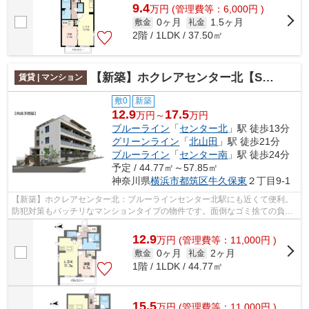
9.4
万
円
(管理費等：6,000円 )
0ヶ月
1.5ヶ月
敷金
礼金
2階 / 1LDK / 37.50㎡
【新築】ホクレアセンター北【SHM】
賃貸 | マンション
敷0
新築
12.9
17.5
万円～
万円
ブルーライン
「
センター北
」駅 徒歩13分
グリーンライン
「
北山田
」駅 徒歩21分
ブルーライン
「
センター南
」駅 徒歩24分
予定 / 44.77㎡～57.85㎡
神奈川県
横浜市都筑区
牛久保東
２丁目9-1
【新築】ホクレアセンター北：ブルーラインセンター北駅にも近くて便利。
防犯対策もバッチリなマンションタイプの物件です。面倒なゴミ捨ての負担
を軽減させることができるのが敷地内...
12.9
万
円
(管理費等：11,000円 )
0ヶ月
2ヶ月
敷金
礼金
1階 / 1LDK / 44.77㎡
15.5
万
円
(管理費等：11,000円 )