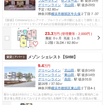
ブルーライン
「
センター北
」駅 徒歩15分
グリーンライン
「
北山田
」駅 徒歩20分
予定 / 82.80㎡
神奈川県
横浜市都筑区
牛久保
２丁目７-37
【新築】Celsiana/セルシアーナ：ブルーライン中川駅にも近くて便利！近く
にはファミリーマートサンズすみれが丘南店(徒歩6分)がありちょっとした買
い物に便利です！こちらの物件には...
23.3
万
円
(管理費等：2,000円 )
0ヶ月
1ヶ月
敷金
礼金
1-2階 / 3LDK / 82.80㎡
メゾン シェレスト【SHM】
賃貸 | アパート
9.4
万円
グリーンライン
「
北山田
」駅 徒歩14分
グリーンライン
「
東山田
」駅 徒歩14分
グリーンライン
「
高田
」駅 徒歩31分
築16年 / 37.50㎡
神奈川県
横浜市都筑区
東山田
２丁目4-1
駅から徒歩14分のところにある物件はいかがでしょうか♪清潔な敷地内ごみ
置き場も用意されております♪日が当たる物件です♪落ち着いた街並みが魅力
のアパートはこちらです♪グリーンライ...