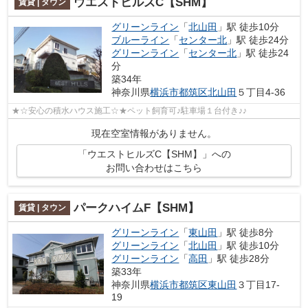
ウエストヒルズC【SHM】
賃貸 | タウン
グリーンライン
「
北山田
」駅 徒歩10分
ブルーライン
「
センター北
」駅 徒歩24分
グリーンライン
「
センター北
」駅 徒歩24
分
築34年
神奈川県
横浜市都筑区
北山田
５丁目4-36
★☆安心の積水ハウス施工☆★ペット飼育可♪駐車場１台付き♪♪
現在空室情報がありません。
「ウエストヒルズC【SHM】」への
お問い合わせはこちら
パークハイムF【SHM】
賃貸 | タウン
グリーンライン
「
東山田
」駅 徒歩8分
グリーンライン
「
北山田
」駅 徒歩10分
グリーンライン
「
高田
」駅 徒歩28分
築33年
神奈川県
横浜市都筑区
東山田
３丁目17-
19