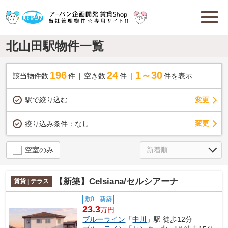
北山田駅物件一覧
196
24
1～30
該当物件数
件
空き数
件
件を表示
駅で絞り込む
変更
変更
絞り込み条件：
なし
空室のみ
【新築】Celsiana/セルシアーナ
賃貸 | テラス
敷0
新築
23.3
万円
ブルーライン
「
中川
」駅 徒歩12分