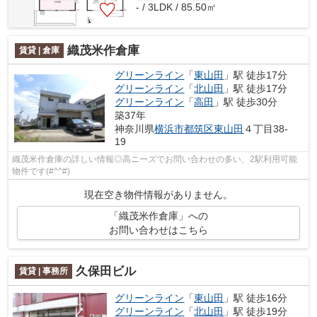
- / 3LDK / 85.50㎡
織茂米作倉庫
賃貸 | 倉庫
グリーンライン
「
東山田
」駅 徒歩17分
グリーンライン
「
北山田
」駅 徒歩17分
グリーンライン
「
高田
」駅 徒歩30分
築37年
神奈川県
横浜市都筑区
東山田
４丁目38-
19
織茂米作倉庫の詳しい情報◎高ニーズでお問い合わせの多い、2駅利用可能
物件です(#^^#)
現在空き物件情報がありません。
「織茂米作倉庫」への
お問い合わせはこちら
久保田ビル
賃貸 | 事務所
グリーンライン
「
東山田
」駅 徒歩16分
グリーンライン
「
北山田
」駅 徒歩19分