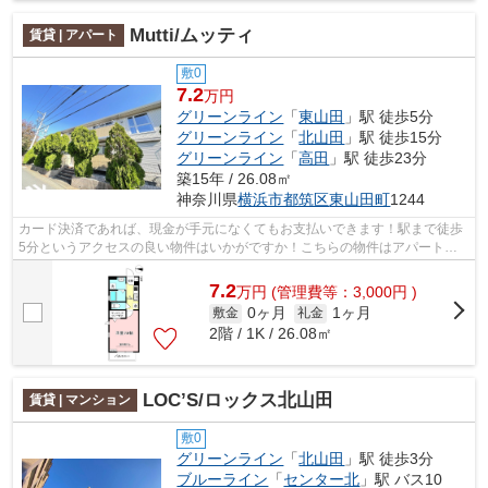
Mutti/ムッティ
賃貸 | アパート
敷0
7.2
万円
グリーンライン
「
東山田
」駅 徒歩5分
グリーンライン
「
北山田
」駅 徒歩15分
グリーンライン
「
高田
」駅 徒歩23分
築15年 / 26.08㎡
神奈川県
横浜市都筑区
東山田町
1244
カード決済であれば、現金が手元になくてもお支払いできます！駅まで徒歩
5分というアクセスの良い物件はいかがですか！こちらの物件はアパートで
す！新しい日々を送るにふさわしい、き...
7.2
万
円
(管理費等：3,000円 )
0ヶ月
1ヶ月
敷金
礼金
2階 / 1K / 26.08㎡
LOC’S/ロックス北山田
賃貸 | マンション
敷0
グリーンライン
「
北山田
」駅 徒歩3分
ブルーライン
「
センター北
」駅 バス10