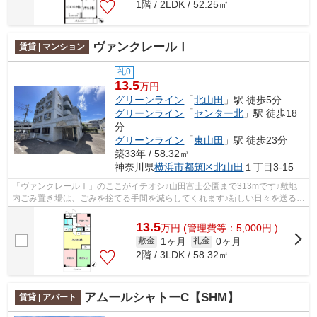
1階 / 2LDK / 52.25㎡
ヴァンクレールⅠ
賃貸 | マンション
礼0
13.5
万円
グリーンライン
「
北山田
」駅 徒歩5分
グリーンライン
「
センター北
」駅 徒歩18
分
グリーンライン
「
東山田
」駅 徒歩23分
築33年 / 58.32㎡
神奈川県
横浜市都筑区
北山田
１丁目3-15
「ヴァンクレールⅠ」のここがイチオシ♪山田富士公園まで313mです♪敷地
内ごみ置き場は、ごみを捨てる手間を減らしてくれます♪新しい日々を送るに
ふさわしい、きれいな室内です♪アーバン...
13.5
万
円
(管理費等：5,000円 )
1ヶ月
0ヶ月
敷金
礼金
2階 / 3LDK / 58.32㎡
アムールシャトーC【SHM】
賃貸 | アパート