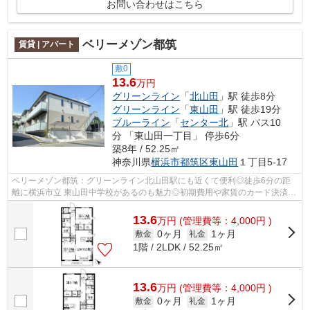
お問い合わせはこちら
ベリーメゾン都筑
賃貸 | アパート
敷0
13.6
万円
グリーンライン
「
北山田
」駅 徒歩8分
グリーンライン
「
東山田
」駅 徒歩19分
ブルーライン
「
センター北
」駅 バス10
分 「東山田一丁目」 停歩6分
築8年 / 52.25㎡
神奈川県
横浜市都筑区
東山田
１丁目5-17
ベリーメゾン都筑：グリーンライン北山田駅にも近くて便利◎徒歩6分の距
離に横浜市立 東山田中学校があるのも魅力◎初期費用や家賃のカード決済
で、月々の支払の手間を省けます◎新しい日...
13.6
万
円
(管理費等：4,000円 )
0ヶ月
1ヶ月
敷金
礼金
1階 / 2LDK / 52.25㎡
13.6
万
円
(管理費等：4,000円 )
0ヶ月
1ヶ月
敷金
礼金