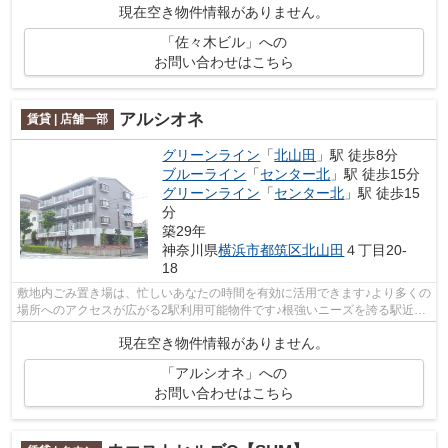
現在空き物件情報がありません。
「佐々木ビル」への
お問い合わせはこちら
アルシオネ
賃貸 | 店舗一部
グリーンライン
「
北山田
」駅 徒歩8分
ブルーライン
「
センター北
」駅 徒歩15分
グリーンライン
「
センター北
」駅 徒歩15
分
築29年
神奈川県
横浜市都筑区
北山田
４丁目20-
18
敷地内ごみ置き場は、忙しいあなたの時間を有効に活用できます♪より多くの
場所へのアクセスが広がる2駅利用可能物件です♪根強いニーズを誇る駅近の
物件となり、徒歩8分に駅があります♪...
現在空き物件情報がありません。
「アルシオネ」への
お問い合わせはこちら