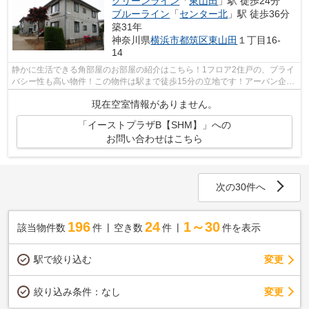
グリーンライン
「
東山田
」駅 徒歩24分
ブルーライン
「
センター北
」駅 徒歩36分
築31年
神奈川県
横浜市都筑区
東山田
１丁目16-
14
静かに生活できる角部屋のお部屋の紹介はこちら！1フロア2住戸の、プライ
バシー性も高い物件！この物件は駅まで徒歩15分の立地です！アーバン企画
開発は横浜市都筑区にあるグリーンラ...
現在空室情報がありません。
「イーストプラザB【SHM】」への
お問い合わせはこちら
次の30件へ
196
24
1～30
該当物件数
件
空き数
件
件を表示
駅で絞り込む
変更
変更
絞り込み条件：
なし