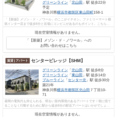
グリーンライン
「
北山田
」駅 徒歩22分
予定
神奈川県
横浜市都筑区
東山田町
158-1
「【新築】メゾン・ド・ノワール」のここがイチオシ。ファミリーマート都
筑インター店まで徒歩6分と近場にコンビニがあるのもポイント。こちらの
物件には自走式駐車場があります。通勤...
現在空室情報がありません。
「【新築】メゾン・ド・ノワール」への
お問い合わせはこちら
センタービレッジ【SHM】
賃貸 | アパート
グリーンライン
「
北山田
」駅 徒歩8分
グリーンライン
「
東山田
」駅 徒歩14分
ブルーライン
「
センター北
」駅 徒歩30分
築21年
神奈川県
横浜市都筑区
北山田
７丁目10-
71
昼間の電気代も抑えられる、明るい室内環境のあるアパートです！朝に慌て
ることなく行動するために駅から徒歩8分の駅近アパートはいかがでしょう
か！2駅利用可能なアクセスの良いアパ...
現在空室情報がありません。