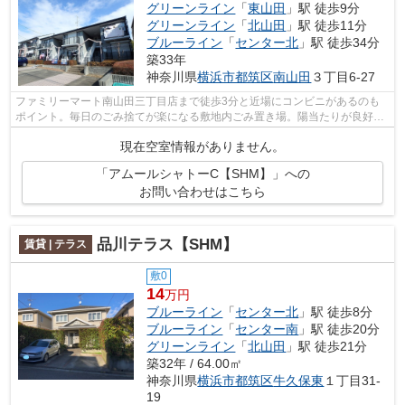
グリーンライン
「
東山田
」駅 徒歩9分
グリーンライン
「
北山田
」駅 徒歩11分
ブルーライン
「
センター北
」駅 徒歩34分
築33年
神奈川県
横浜市都筑区
南山田
３丁目6-27
ファミリーマート南山田三丁目店まで徒歩3分と近場にコンビニがあるのも
ポイント。毎日のごみ捨てが楽になる敷地内ごみ置き場。陽当たりが良好な
物件は梅雨時期の湿気もたまりにくい条...
現在空室情報がありません。
「アムールシャトーC【SHM】」への
お問い合わせはこちら
品川テラス【SHM】
賃貸 | テラス
敷0
14
万円
ブルーライン
「
センター北
」駅 徒歩8分
ブルーライン
「
センター南
」駅 徒歩20分
グリーンライン
「
北山田
」駅 徒歩21分
築32年 / 64.00㎡
神奈川県
横浜市都筑区
牛久保東
１丁目31-
19