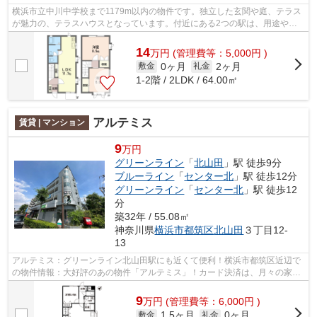
横浜市立中川中学校まで1179m以内の物件です。独立した玄関や庭、テラス
が魅力の、テラスハウスとなっています。付近にある2つの駅は、用途や行
き先に応じて使い分けることができます...
14
万
円
(管理費等：5,000円 )
0ヶ月
2ヶ月
敷金
礼金
1-2階 / 2LDK / 64.00㎡
アルテミス
賃貸 | マンション
9
万円
グリーンライン
「
北山田
」駅 徒歩9分
ブルーライン
「
センター北
」駅 徒歩12分
グリーンライン
「
センター北
」駅 徒歩12
分
築32年 / 55.08㎡
神奈川県
横浜市都筑区
北山田
３丁目12-
13
アルテミス：グリーンライン北山田駅にも近くて便利！横浜市都筑区近辺で
の物件情報：大好評のあの物件「アルテミス」！カード決済は、月々の家賃
や初期費用支払いのわずらわしさを解...
9
万
円
(管理費等：6,000円 )
1.5ヶ月
0ヶ月
敷金
礼金