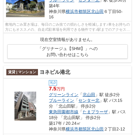
ブルーライン
「
センター北
」駅 徒歩30分
築4年
神奈川県
横浜市都筑区
北山田
６丁目50-
16
敷地内ごみ置き場は、毎日のごみ捨ての煩わしさを軽減します♪車をお持ちの
方にもオススメの、自走式駐車場を利用できる物件です♪駅までのアクセスが
良い、徒歩12分のところに位置する...
現在空室情報がありません。
「グリナージュ【SHM】」への
お問い合わせはこちら
ヨネビル港北
賃貸 | マンション
礼0
7.5
万円
グリーンライン
「
北山田
」駅 徒歩2分
ブルーライン
「
センター北
」駅 バス15
分 「北山田駅」 停歩2分
東急田園都市線
「
たまプラーザ
」駅 バス
18分 「北山田駅」 停歩2分
築17年 / 20.24㎡
神奈川県
横浜市都筑区
北山田
２丁目2-12