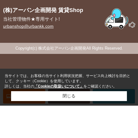
(株)アーバン企画開発 賃貸Shop
当社管理物件★専用サイト!
urbanshop@urbankk.com
Copyright(c) 株式会社アーバン企画開発All Rights Reserved.
当サイトでは、お客様の当サイト利用状況把握、サービス向上検討を目的と
して、クッキー（Cookie）を使用しています。
詳しくは、当社の
「Cookieの取扱いについて」
をご確認ください。
オンライン
お部屋探し
閉じる
お問い合わせ
お部屋探し
専用電話