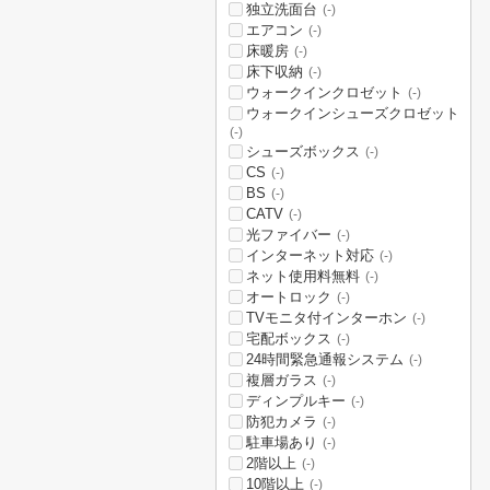
独立洗面台
(-)
エアコン
(-)
床暖房
(-)
床下収納
(-)
ウォークインクロゼット
(-)
ウォークインシューズクロゼット
(-)
シューズボックス
(-)
CS
(-)
BS
(-)
CATV
(-)
光ファイバー
(-)
インターネット対応
(-)
ネット使用料無料
(-)
オートロック
(-)
TVモニタ付インターホン
(-)
宅配ボックス
(-)
24時間緊急通報システム
(-)
複層ガラス
(-)
ディンプルキー
(-)
防犯カメラ
(-)
駐車場あり
(-)
2階以上
(-)
10階以上
(-)