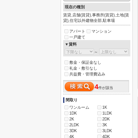
現在の種別
賃貸,店舗(賃貸),事務所(賃貸),土地(賃
貸),住宅以外建物全部,駐車場
アパート
マンション
一戸建て
▼賃料
～
敷金・保証金なし
礼金・敷引なし
共益費・管理費込み
4
件が該当
間取り
ワンルーム
1K
1DK
1LDK
2K
2DK
2LDK
3K
3DK
3LDK
4K
4DK