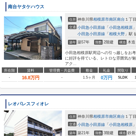
南台ヤタケハウス
神奈川県
相模原市南区
南台
１丁目1
住所
交通
小田急小田原線
「
小田急相模原
」
小田急小田原線
「
相模大野
」駅 
築57年
2階建
木造
築年
階数
構造
小田急相模原駅周辺への引っ越しをお考
に好評を得ている、レトロな雰囲気が魅
アク...
所在階
賃料
管理費・共益費
敷金
礼金
間取り
16.8
万円
0万円
-
-
1.5ヶ月
5LDK
レオパレスフィオレ
神奈川県
相模原市南区
南台
１丁
住所
交通
小田急小田原線
「
小田急相模原
」
築21年
3階建
鉄骨
築年
階数
構造