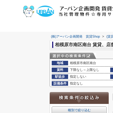
(株)アーバン企画開発 賃貸Shop
>
(賃
相模原市南区南台 賃貸、店
地域
相模原市南区南台
賃料
下限なし～上限なし
駅徒歩
指定しない
設備条件
指定なし
種別で絞り込む