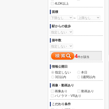
4LDK以上
面積
～
駅からの徒歩
築年数
4
件が該当
情報公開日
指定しない
本日
3日以内
1週間以内
画像・動画あり
画像あり
動画あり
パノラマ・VRあり
こだわり条件