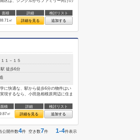
南区は、シングルからファミリー向けの
面積
詳細
検討リスト
38.71㎡
詳細を見る
追加する
目１１－１５
駅 徒歩6分
造
学に快適な、駅から徒歩6分の物件はい
実現するなら、小田急相模原周辺に住ま
面積
詳細
検討リスト
9.87㎡
詳細を見る
追加する
4
7
1-4
当公開件数
件 空き数
件
件表示