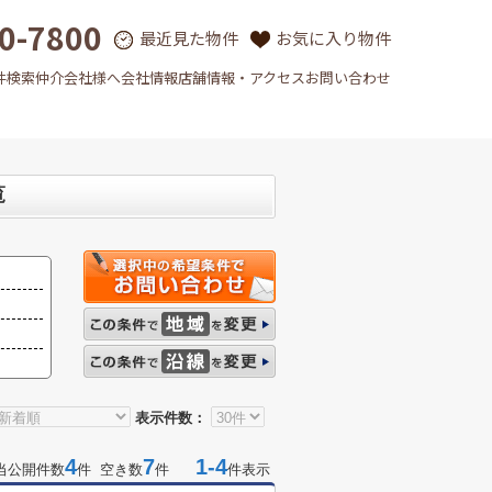
0-7800
最近見た物件
お気に入り物件
件検索
仲介会社様へ
会社情報
店舗情報・アクセス
お問い合わせ
覧
表示件数：
4
7
1-4
当公開件数
件 空き数
件
件表示