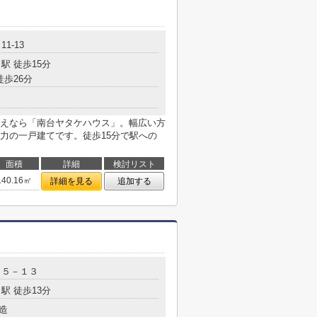
1-13
駅 徒歩15分
徒歩26分
えなら「南台ヤタケハウス」。幅広い方
力の一戸建てです。徒歩15分で駅への
面積
詳細
検討リスト
140.16㎡
詳細を見る
追加する
目５－１３
駅 徒歩13分
造