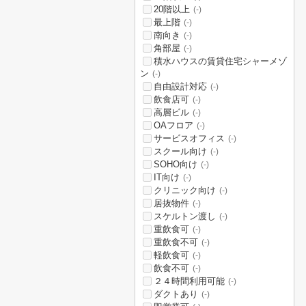
20階以上
(-)
最上階
(-)
南向き
(-)
角部屋
(-)
積水ハウスの賃貸住宅シャーメゾ
ン
(-)
自由設計対応
(-)
飲食店可
(-)
高層ビル
(-)
OAフロア
(-)
サービスオフィス
(-)
スクール向け
(-)
SOHO向け
(-)
IT向け
(-)
クリニック向け
(-)
居抜物件
(-)
スケルトン渡し
(-)
重飲食可
(-)
重飲食不可
(-)
軽飲食可
(-)
飲食不可
(-)
２４時間利用可能
(-)
ダクトあり
(-)