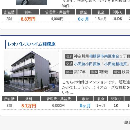
ります。快適な暮らしができる相模原市
物件...
所在階
賃料
管理費・共益費
敷金
礼金
間取り
8.8
万円
0ヶ月
2階
4,000円
1.5ヶ月
1LDK
レオパレスハイム相模原
神奈川県
相模原市南区
南台
３丁
住所
交通
小田急小田原線
「
小田急相模原
」
築17年
3階建
鉄骨
築年
階数
構造
こちらの物件はマンションです。通勤通
かがでしょうか。よりスムーズな移動を
いを...
所在階
賃料
管理費・共益費
敷金
礼金
間取り
8.1
万円
0ヶ月
3階
6,000円
1ヶ月
1K
1
該