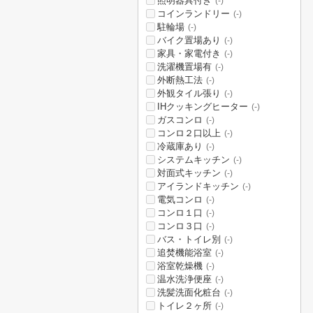
照明器具付き
(-)
コインランドリー
(-)
駐輪場
(-)
バイク置場あり
(-)
家具・家電付き
(-)
洗濯機置場有
(-)
外断熱工法
(-)
外観タイル張り
(-)
IHクッキングヒーター
(-)
ガスコンロ
(-)
コンロ２口以上
(-)
冷蔵庫あり
(-)
システムキッチン
(-)
対面式キッチン
(-)
アイランドキッチン
(-)
電気コンロ
(-)
コンロ１口
(-)
コンロ３口
(-)
バス・トイレ別
(-)
追焚機能浴室
(-)
浴室乾燥機
(-)
温水洗浄便座
(-)
洗髪洗面化粧台
(-)
トイレ２ヶ所
(-)