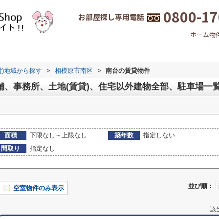
0800-17
お部屋探し専用電話
ホーム
物
貸)地域から探す
>
相模原市南区
>
南台の賃貸物件
舗、事務所、土地(賃貸)、住宅以外建物全部、駐車場一
面積
下限なし～上限なし
築年数
指定しない
間取り
指定なし
並び順：
空室物件のみ表示
該