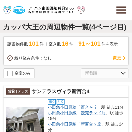
カッパ大王の周辺物件一覧(4ページ目)
101
16
91～101
該当物件数
件
空き数
件
件を表示
変更
絞り込み条件：
なし
空室のみ
サンテラスヴィラ新百合4
賃貸 | テラス
敷0
礼0
小田急小田原線
「
百合ヶ丘
」駅 徒歩11分
小田急小田原線
「
読売ランド前
」駅 徒歩
18分
小田急小田原線
「
新百合ヶ丘
」駅 徒歩24
分