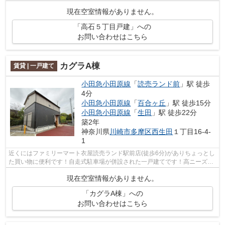
提供します♪こちらの物件は一戸建て...
現在空室情報がありません。
「高石５丁目戸建」への
お問い合わせはこちら
カグラA棟
賃貸 | 一戸建て
小田急小田原線
「
読売ランド前
」駅 徒歩
4分
小田急小田原線
「
百合ヶ丘
」駅 徒歩15分
小田急小田原線
「
生田
」駅 徒歩22分
築2年
神奈川県
川崎市多摩区
西生田
１丁目16-4-
1
近くにはファミリーマート衣屋読売ランド駅前店(徒歩6分)がありちょっとし
た買い物に便利です！自走式駐車場が併設された一戸建てです！高ニーズな
駅近の物件で、徒歩4分で駅に行くこ...
現在空室情報がありません。
「カグラA棟」への
お問い合わせはこちら