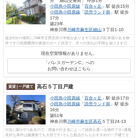
分 「細山交番前」 停歩1分
小田急小田原線
「
百合ヶ丘
」駅 徒歩15分
小田急小田原線
「
読売ランド前
」駅 徒歩
17分
築23年
神奈川県
川崎市麻生区
細山
３丁目1-10
徒歩6分の場所に川崎市立西生田小学校があります◎自走式駐車場がある物
件です◎初期費用や家賃のカード決済で、月々の支払の手間を省けます◎魅
力も多い賃貸物件はいかがでしょうか◎小田...
現在空室情報がありません。
「パレスガーデンC」への
お問い合わせはこちら
高石５丁目戸建
賃貸 | 一戸建て
小田急小田原線
「
百合ヶ丘
」駅 徒歩17分
小田急小田原線
「
読売ランド前
」駅 徒歩
16分
築51年
神奈川県
川崎市麻生区
高石
５丁目24-13
付近に駅が2つあるので、用途や行き先によって経路を選べる物件です♪通風
良好な条件は健康面でも大切です♪そんな観点からもおすすめの一戸建てをご