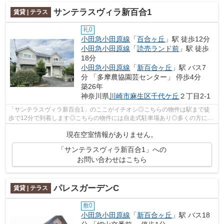
サンテラスヴィラ新百合1
賃貸 | テラス
礼0
小田急小田原線
「
百合ヶ丘
」駅 徒歩12分
小田急小田原線
「
読売ランド前
」駅 徒歩
18分
小田急小田原線
「
新百合ヶ丘
」駅 バス7
分 「多摩農協園芸センター」 停歩4分
築26年
神奈川県
川崎市麻生区
千代ケ丘
２丁目2-1
「サンテラスヴィラ新百合1」のここがイチオシ◎こちらの物件は駅まで徒
歩で12分で到着します◎こちらの物件には自走式駐車場あり◎多くの方にご
好評をいただいている、清潔感のある賃貸...
現在空室情報がありません。
「サンテラスヴィラ新百合1」への
お問い合わせはこちら
パレスガーデンC
賃貸 | テラス
敷0
小田急小田原線
「
新百合ヶ丘
」駅 バス18