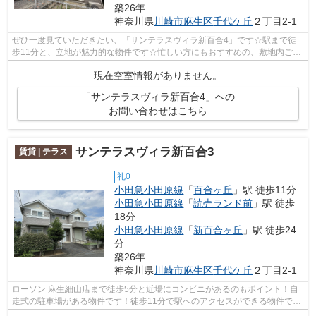
築26年
神奈川県
川崎市麻生区
千代ケ丘
２丁目2-1
ぜひ一度見ていただきたい、「サンテラスヴィラ新百合4」です☆駅まで徒
歩11分と、立地が魅力的な物件です☆忙しい方にもおすすめの、敷地内ごみ
置き場付きの物件です☆新しい日々を送る...
現在空室情報がありません。
「サンテラスヴィラ新百合4」への
お問い合わせはこちら
サンテラスヴィラ新百合3
賃貸 | テラス
礼0
小田急小田原線
「
百合ヶ丘
」駅 徒歩11分
小田急小田原線
「
読売ランド前
」駅 徒歩
18分
小田急小田原線
「
新百合ヶ丘
」駅 徒歩24
分
築26年
神奈川県
川崎市麻生区
千代ケ丘
２丁目2-1
ローソン 麻生細山店まで徒歩5分と近場にコンビニがあるのもポイント！自
走式の駐車場がある物件です！徒歩11分で駅へのアクセスができる物件で
す！魅力も多い賃貸物件はいかがでしょ...