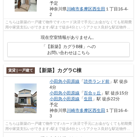
予定
神奈川県
川崎市多摩区
西生田
１丁目16-4-
2
こちらは新築の一戸建て物件です♪カード決済で手元にお金がなくても初期費
用や家賃支払いができます♪駅まで徒歩4分というアクセス良好な駅近物件は
いかがですか♪駅まで平坦な場所で移...
現在空室情報がありません。
「【新築】カグラB棟」への
お問い合わせはこちら
【新築】カグラC棟
賃貸 | 一戸建て
小田急小田原線
「
読売ランド前
」駅 徒歩
4分
小田急小田原線
「
百合ヶ丘
」駅 徒歩15分
小田急小田原線
「
生田
」駅 徒歩22分
予定
神奈川県
川崎市多摩区
西生田
１丁目16-4-
3
こちらは新築の一戸建て物件です♪カード決済で手元にお金がなくても初期費
用や家賃支払いができます♪駅まで徒歩4分というアクセス良好な駅近物件は
いかがですか♪駅まで平坦な場所で移...