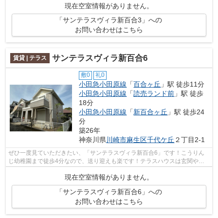
現在空室情報がありません。
「サンテラスヴィラ新百合3」への
お問い合わせはこちら
サンテラスヴィラ新百合6
賃貸 | テラス
敷0
礼0
小田急小田原線
「
百合ヶ丘
」駅 徒歩11分
小田急小田原線
「
読売ランド前
」駅 徒歩
18分
小田急小田原線
「
新百合ヶ丘
」駅 徒歩24
分
築26年
神奈川県
川崎市麻生区
千代ケ丘
２丁目2-1
ぜひ一度見ていただきたい、「サンテラスヴィラ新百合6」です！こうりん
じ幼稚園まで徒歩4分なので、送り迎えも楽です！テラスハウスは玄関や庭
も独立しており、プライバシー面でも安...
現在空室情報がありません。
「サンテラスヴィラ新百合6」への
お問い合わせはこちら