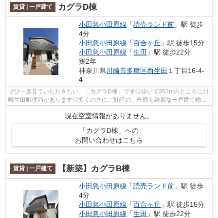
カグラD棟
賃貸 | 一戸建て
小田急小田原線
「
読売ランド前
」駅 徒歩
4分
小田急小田原線
「
百合ヶ丘
」駅 徒歩15分
小田急小田原線
「
生田
」駅 徒歩22分
築2年
神奈川県
川崎市多摩区
西生田
１丁目16-4-
4
ぜひ一度見ていただきたい、「カグラD棟」です◎歩いて353mのところに川
崎生田郵便局があります◎多くの方にご好評の、外観も綺麗な一戸建て物件
です◎ぜひご覧いただきたい賃貸物件です◎...
現在空室情報がありません。
「カグラD棟」への
お問い合わせはこちら
【新築】カグラB棟
賃貸 | 一戸建て
小田急小田原線
「
読売ランド前
」駅 徒歩
4分
小田急小田原線
「
百合ヶ丘
」駅 徒歩15分
小田急小田原線
「
生田
」駅 徒歩22分