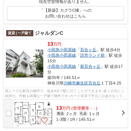
現在空室情報がありません。
「【新築】カグラC棟」への
お問い合わせはこちら
ジャルダンC
賃貸 | 一戸建て
13
万円
小田急小田原線
「
百合ヶ丘
」駅 徒歩4分
小田急小田原線
「
読売ランド前
」駅 徒歩
15分
小田急小田原線
「
新百合ヶ丘
」駅 徒歩17
分
築35年 / 145.51㎡
神奈川県
川崎市麻生区
百合丘
１丁目4-25
高ニーズな駅近の物件で、徒歩4分で駅に行くことができます♪多くの方にご
好評の、外観も綺麗な一戸建て物件です♪カード決済で手元にお金がなくても
初期費用や家賃支払いができます♪ぜ...
13
万
円
(管理費等：- )
2ヶ月
1ヶ月
敷金
礼金
1-3階 / 1R / 145.51㎡