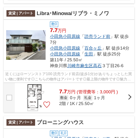
Libra･Minowa/リブラ・ミノワ
賃貸 | アパート
敷0
7.7
万円
小田急小田原線
「
読売ランド前
」駅 徒歩
7分
小田急小田原線
「
百合ヶ丘
」駅 徒歩14分
小田急小田原線
「
生田
」駅 徒歩25分
築11年 / 25.50㎡
神奈川県
川崎市麻生区
高石
３丁目26-6
近くにはローソンストア100 読売ランド前店(徒歩1分)がありちょっとした買
い物に便利です◎こちらの物件はアパートです◎最上階の物件です◎魅力も
多い賃貸物件はいかがでしょうか◎メール...
7.7
万
円
(管理費等：3,000円 )
0ヶ月
1ヶ月
敷金
礼金
2階 / 1K / 25.50㎡
ブローニングハウス
賃貸 | アパート
敷0
礼0