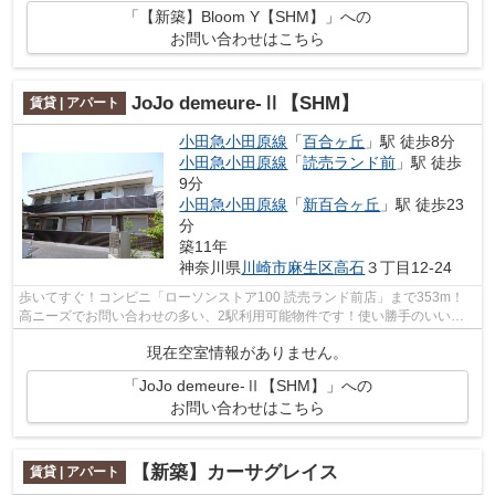
「【新築】Bloom Y【SHM】」への
お問い合わせはこちら
JoJo demeure-Ⅱ【SHM】
賃貸 | アパート
小田急小田原線
「
百合ヶ丘
」駅 徒歩8分
小田急小田原線
「
読売ランド前
」駅 徒歩
9分
小田急小田原線
「
新百合ヶ丘
」駅 徒歩23
分
築11年
神奈川県
川崎市麻生区
高石
３丁目12-24
歩いてすぐ！コンビニ「ローソンストア100 読売ランド前店」まで353m！
高ニーズでお問い合わせの多い、2駅利用可能物件です！使い勝手のいいコ
ンパクトな間取りが特徴！移動の多い方に...
現在空室情報がありません。
「JoJo demeure-Ⅱ【SHM】」への
お問い合わせはこちら
【新築】カーサグレイス
賃貸 | アパート