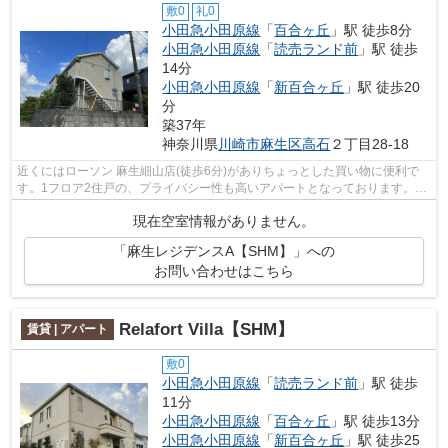
敷0
礼0
小田急小田原線
「
百合ヶ丘
」駅 徒歩8分
小田急小田原線
「
読売ランド前
」駅 徒歩
14分
小田急小田原線
「
新百合ヶ丘
」駅 徒歩20
分
築37年
神奈川県
川崎市麻生区
高石
２丁目28-18
近くにはローソン 麻生細山店(徒歩6分)がありちょっとした買い物に便利で
す。1フロア2住戸の、プライバシー性も高いアパートとなっております。こ
ちらのアパートでは初期費用をカード...
現在空室情報がありません。
「麻生レジデンスA【SHM】」への
お問い合わせはこちら
Relafort Villa【SHM】
賃貸 | アパート
敷0
小田急小田原線
「
読売ランド前
」駅 徒歩
11分
小田急小田原線
「
百合ヶ丘
」駅 徒歩13分
小田急小田原線
「
新百合ヶ丘
」駅 徒歩25