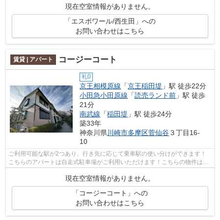
現在空室情報がありません。
「エスポワール/西生田」への
お問い合わせはこちら
コージーコート
賃貸 | アパート
礼0
京王相模原線
「
京王稲田堤
」駅 徒歩22分
小田急小田原線
「
読売ランド前
」駅 徒歩
21分
南武線
「
稲田堤
」駅 徒歩24分
築33年
神奈川県
川崎市多摩区
菅仙谷
３丁目16-
10
ご利用可能な駅が2つあり、行き先に応じて乗車駅の使い分けができます！
こちらのアパートは自走式駐車場がご利用いただけます！こちらの物件はア
パートです！ぜひご覧いただきたい賃貸...
現在空室情報がありません。
「コージーコート」への
お問い合わせはこちら