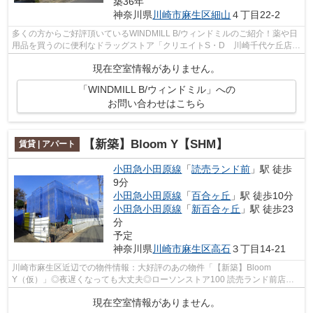
築36年
神奈川県
川崎市麻生区
細山
４丁目22-2
多くの方からご好評頂いているWINDMILL B/ウィンドミルのご紹介！薬や日
用品を買うのに便利なドラッグストア「クリエイトS・D 川崎千代ケ丘店」
が、こちらの物件から336mのところにあ...
現在空室情報がありません。
「WINDMILL B/ウィンドミル」への
お問い合わせはこちら
【新築】Bloom Y【SHM】
賃貸 | アパート
小田急小田原線
「
読売ランド前
」駅 徒歩
9分
小田急小田原線
「
百合ヶ丘
」駅 徒歩10分
小田急小田原線
「
新百合ヶ丘
」駅 徒歩23
分
予定
神奈川県
川崎市麻生区
高石
３丁目14-21
川崎市麻生区近辺での物件情報：大好評のあの物件「【新築】Bloom
Y（仮）」◎夜遅くなっても大丈夫◎ローソンストア100 読売ランド前店が
近く(212m)にあるので急な買い物に困りにくい立...
現在空室情報がありません。