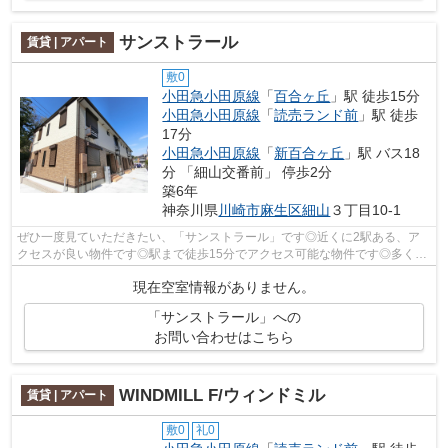
サンストラール
賃貸 | アパート
敷0
小田急小田原線
「
百合ヶ丘
」駅 徒歩15分
小田急小田原線
「
読売ランド前
」駅 徒歩
17分
小田急小田原線
「
新百合ヶ丘
」駅 バス18
分 「細山交番前」 停歩2分
築6年
神奈川県
川崎市麻生区
細山
３丁目10-1
ぜひ一度見ていただきたい、「サンストラール」です◎近くに2駅ある、ア
クセスが良い物件です◎駅まで徒歩15分でアクセス可能な物件です◎多くの
方にご好評をいただいている、清潔感のあ...
現在空室情報がありません。
「サンストラール」への
お問い合わせはこちら
WINDMILL F/ウィンドミル
賃貸 | アパート
敷0
礼0