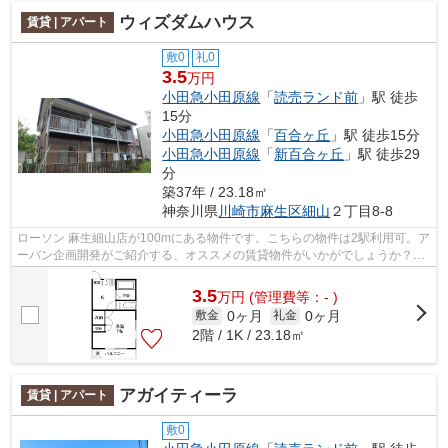
ウィズダムハウス
賃貸 | アパート
敷0
礼0
3.5
万円
小田急小田原線
「
読売ランド前
」駅 徒歩
15分
小田急小田原線
「
百合ヶ丘
」駅 徒歩15分
小田急小田原線
「
新百合ヶ丘
」駅 徒歩29
分
築37年 / 23.18㎡
神奈川県
川崎市麻生区
細山
２丁目8-8
ローソン 麻生細山店が100mにある物件です。こちらの物件は2駅利用可。ア
ーバン企画開発がご紹介する、オススメの賃貸物件がいかがでしょうか？当
社は豊富な賃貸情報を取り扱っていま...
3.5
万
円
(管理費等：- )
0ヶ月
0ヶ月
敷金
礼金
2階 / 1K / 23.18㎡
アガイティーラ
賃貸 | アパート
敷0