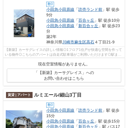
敷0
小田急小田原線
「
読売ランド前
」駅 徒歩
9分
小田急小田原線
「
百合ヶ丘
」駅 徒歩10分
小田急小田原線
「
新百合ヶ丘
」駅 徒歩23
分
築2年
神奈川県
川崎市麻生区
高石
４丁目21-9
【新築】カーサグレイスの詳しい情報◎1フロア1住戸が快適な空間を作って
いる物件◎こちらのアパートは自走式駐車場がご利用いただけます◎駅まで
徒歩9分の物件で、アクセス良好です◎アー...
現在空室情報がありません。
「【新築】カーサグレイス」への
お問い合わせはこちら
ルミエール/細山3丁目
賃貸 | アパート
敷0
小田急小田原線
「
読売ランド前
」駅 徒歩
15分
小田急小田原線
「
百合ヶ丘
」駅 徒歩15分
小田急小田原線
「
新百合ヶ丘
」駅 バス17