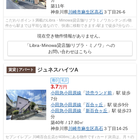
築11年
神奈川県
川崎市麻生区
高石
３丁目26-6
こだわりポイント満載のLibra・Minowa貸店舗/リブラミノワカシテンポ♪物
件から駅までは平坦な道なので、快適に移動できます♪駅まで徒歩7分なの
で、アクセスの良い物件です(#^^#)
現在空き物件情報がありません。
「Libra･Minowa貸店舗/リブラ・ミノワ」への
お問い合わせはこちら
ジュネスハイツA
賃貸 | アパート
敷0
礼0
3.7
万円
小田急小田原線
「
読売ランド前
」駅 徒歩
7分
小田急小田原線
「
百合ヶ丘
」駅 徒歩9分
小田急小田原線
「
新百合ヶ丘
」駅 徒歩23
分
築40年 / 17.80㎡
神奈川県
川崎市麻生区
高石
３丁目14-25
セブンイレブン 川崎百合丘店が408mにある物件です♪カード決済は、月々の