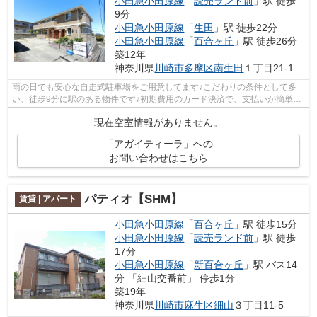
小田急小田原線
「
読売ランド前
」駅 徒歩
9分
小田急小田原線
「
生田
」駅 徒歩22分
小田急小田原線
「
百合ヶ丘
」駅 徒歩26分
築12年
神奈川県
川崎市多摩区
南生田
１丁目21-1
雨の日でも安心な自走式駐車場をご用意してます♪こだわりの条件として多
い、徒歩9分に駅のある物件です♪初期費用のカード決済で、支払いが簡単・
便利♪敷地内ごみ置き場は、あなたの時...
現在空室情報がありません。
「アガイティーラ」への
お問い合わせはこちら
パティオ【SHM】
賃貸 | アパート
小田急小田原線
「
百合ヶ丘
」駅 徒歩15分
小田急小田原線
「
読売ランド前
」駅 徒歩
17分
小田急小田原線
「
新百合ヶ丘
」駅 バス14
分 「細山交番前」 停歩1分
築19年
神奈川県
川崎市麻生区
細山
３丁目11-5