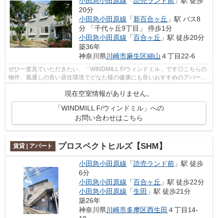
小田急小田原線
「
読売ランド前
」駅 徒歩
20分
小田急小田原線
「
新百合ヶ丘
」駅 バス8
分 「千代ヶ丘9丁目」 停歩1分
小田急小田原線
「
百合ヶ丘
」駅 徒歩20分
築36年
神奈川県
川崎市麻生区
細山
４丁目22-6
ぜひ一度見ていただきたい、「WINDMILL F/ウィンドミル」です◎こちらの
物件、風通しの良い居住環境でどなた様の健康にも良いおすすめのアパート
です◎自走式駐車場があります◎1フロア2...
現在空室情報がありません。
「WINDMILL F/ウィンドミル」への
お問い合わせはこちら
プロスペクトヒルズ【SHM】
賃貸 | アパート
小田急小田原線
「
読売ランド前
」駅 徒歩
6分
小田急小田原線
「
百合ヶ丘
」駅 徒歩22分
小田急小田原線
「
生田
」駅 徒歩21分
築26年
神奈川県
川崎市多摩区
西生田
４丁目14-