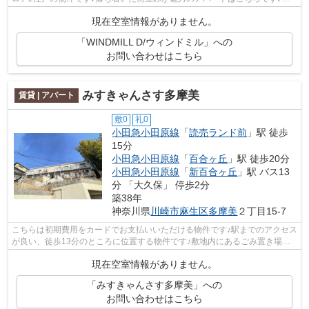
貸物件です♪室内環境も整っています♪urb...
現在空室情報がありません。
「WINDMILL D/ウィンドミル」への
お問い合わせはこちら
みすきゃんさす多摩美
賃貸 | アパート
敷0
礼0
小田急小田原線
「
読売ランド前
」駅 徒歩
15分
小田急小田原線
「
百合ヶ丘
」駅 徒歩20分
小田急小田原線
「
新百合ヶ丘
」駅 バス13
分 「大久保」 停歩2分
築38年
神奈川県
川崎市麻生区
多摩美
２丁目15-7
こちらは初期費用をカードでお支払いいただける物件です♪駅までのアクセス
が良い、徒歩13分のところに位置する物件です♪敷地内にあるごみ置き場も
自由に使うことができます♪新しい日々...
現在空室情報がありません。
「みすきゃんさす多摩美」への
お問い合わせはこちら