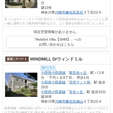
分
築13年
神奈川県
川崎市麻生区
高石
３丁目22-5
近くにはローソンストア100 読売ランド前店(徒歩6分)がありちょっとした買
い物に便利です♪2駅利用可物件なので、よく電車を利用する方にピッタリで
すね♪好評の駅近物件で、徒歩11分で...
現在空室情報がありません。
「Relafort Villa【SHM】」への
お問い合わせはこちら
WINDMILL D/ウィンドミル
賃貸 | アパート
敷0
礼0
小田急小田原線
「
新百合ヶ丘
」駅 バス8
分 「千代ヶ丘9丁目」 停歩1分
小田急小田原線
「
読売ランド前
」駅 徒歩
20分
小田急小田原線
「
百合ヶ丘
」駅 徒歩22分
築36年
神奈川県
川崎市麻生区
細山
４丁目22-4
新着情報：WINDMILL D/ウィンドミルの空室情報ならコチラ♪高ニーズな1フ
ロア2住戸の物件です♪落ち着いた街並みが魅力のアパートはこちらです♪賃