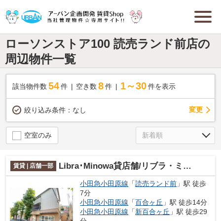
ローソンストア100 読売ランド前店の
周辺物件一覧
54
8
1～30
該当物件数
件
空き数
件
件を表示
変更
絞り込み条件：
なし
空室のみ
Libra･Minowa貸店舗/リブラ・ミノワ
賃貸 | 店舗一部
小田急小田原線
「
読売ランド前
」駅 徒歩
7分
小田急小田原線
「
百合ヶ丘
」駅 徒歩14分
小田急小田原線
「
新百合ヶ丘
」駅 徒歩29
分