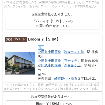
バス停徒歩3分以内なので、外出時の移動に時間を要しません◎1フロア2住
戸の、プライバシー性も高いアパート◎クレジットカードで初期費用がお支
払いいただけるので、決済の手間が軽減で...
現在空室情報がありません。
「パティオ【SHM】」への
お問い合わせはこちら
Bloom Y【SHM】
賃貸 | アパート
敷0
小田急小田原線
「
読売ランド前
」駅 徒歩
8分
小田急小田原線
「
百合ヶ丘
」駅 徒歩10分
小田急小田原線
「
新百合ヶ丘
」駅 徒歩25
分
築7年
神奈川県
川崎市麻生区
高石
３丁目14-21
アパートの陽当りも良く、昼間には照明要らずで経済的です◎自走式駐車場
が併設されたアパートです◎根強いニーズを誇る駅近の物件となり、徒歩8
分に駅があります◎多くの方にご好評をい...
現在空室情報がありません。
「Bloom Y【SHM】」への