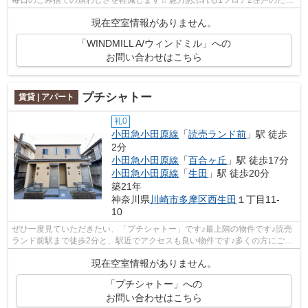
毎日のごみ捨ての煩わしさを軽減します☆魅力あふれる1フロア2住戸のた
め、開放感が嬉しい物件です☆バス停まで徒...
現在空室情報がありません。
「WINDMILL A/ウィンドミル」への
お問い合わせはこちら
プチシャトー
賃貸 | アパート
礼0
小田急小田原線
「
読売ランド前
」駅 徒歩
2分
小田急小田原線
「
百合ヶ丘
」駅 徒歩17分
小田急小田原線
「
生田
」駅 徒歩20分
築21年
神奈川県
川崎市多摩区
西生田
１丁目11-
10
ぜひ一度見ていただきたい、「プチシャトー」です♪最上階の物件です♪読売
ランド前駅まで徒歩2分と、駅近でアクセスも良い物件です♪多くの方にご好
評をいただいている、清潔感のある賃...
現在空室情報がありません。
「プチシャトー」への
お問い合わせはこちら