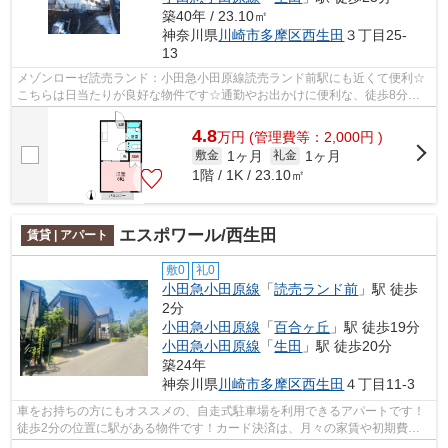
築40年 / 23.10㎡
神奈川県
川崎市多摩区
西生田
３丁目25-
13
メゾンローゼ読売ランド：小田急小田原線読売ランド前駅にも近くて便利☆
こちらは日当たりが良好な物件です☆通勤やお出かけに便利な、徒歩8分に
駅のある物件です☆新しい日々を送るにふ...
4.8
万
円
(管理費等：2,000円 )
1ヶ月
1ヶ月
敷金
礼金
1階 / 1K / 23.10㎡
エスポワール/西生田
賃貸 | アパート
敷0
礼0
小田急小田原線
「
読売ランド前
」駅 徒歩
2分
小田急小田原線
「
百合ヶ丘
」駅 徒歩19分
小田急小田原線
「
生田
」駅 徒歩20分
築24年
神奈川県
川崎市多摩区
西生田
４丁目11-3
車をお持ちの方にもオススメの、自走式駐車場を利用できるアパートです！
徒歩2分の位置に駅がある物件です！カード決済は、月々の家賃や初期費用
支払いのわずらわしさを解消してくれま...