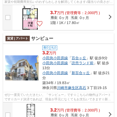
家賃や初期費用支払いのわずらわしさを解消してくれます♪陽当りの良さが魅
力のアパートです♪ぜひご覧いただき...
3.7
万
円
(管理費等：2,000円 )
0ヶ月
0ヶ月
敷金
礼金
1階 / 1K / 17.80㎡
サンビュー
賃貸 | アパート
敷0
礼0
3.2
万円
小田急小田原線
「
百合ヶ丘
」駅 徒歩9分
小田急小田原線
「
読売ランド前
」駅 徒歩
13分
小田急小田原線
「
新百合ヶ丘
」駅 徒歩21
分
築34年 / 19.83㎡
神奈川県
川崎市麻生区
高石
３丁目19-15
ぜひ一度見ていただきたい、「サンビュー」です☆こちらの物件はアパート
です☆カード決済であれば、現金が手元になくてもお支払いできます☆新し
い日々を送るにふさわしい、きれいな室内...
3.2
万
円
(管理費等：2,000円 )
0ヶ月
0ヶ月
敷金
礼金