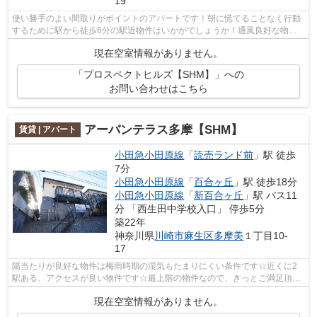
19
使い勝手のよい間取りがポイントのアパートです！朝に慌てることなく行動
するために駅から徒歩6分の駅近物件はいかがでしょうか！通風良好な物件
は洗濯物も乾きやすい空間！敷地内ごみ...
現在空室情報がありません。
「プロスペクトヒルズ【SHM】」への
お問い合わせはこちら
アーバンテラス多摩【SHM】
賃貸 | アパート
小田急小田原線
「
読売ランド前
」駅 徒歩
7分
小田急小田原線
「
百合ヶ丘
」駅 徒歩18分
小田急小田原線
「
新百合ヶ丘
」駅 バス11
分 「西生田中学校入口」 停歩5分
築22年
神奈川県
川崎市麻生区
多摩美
１丁目10-
17
陽当たりが良好な物件は梅雨時期の湿気もたまりにくい条件です☆近くに2
駅ある、アクセスが良い物件です☆最上階の物件なので、きっとご満足頂け
るかと思います☆味わい深くて趣きある物...
現在空室情報がありません。