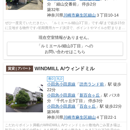
分 「細山交番前」 停歩2分
築32年
神奈川県
川崎市麻生区
細山
３丁目10-14
ぜひ一度見ていただきたい、「ルミエール/細山3丁目」です♪駅まで徒歩15分
に立地する物件です♪初期費用カード決済で、ポイントやマイルが貯まります
よ♪コストパフォーマンスの良い、満...
現在空室情報がありません。
「ルミエール/細山3丁目」への
お問い合わせはこちら
WINDMILL A/ウィンドミル
賃貸 | アパート
敷0
礼0
小田急小田原線
「
読売ランド前
」駅 徒歩
22分
小田急小田原線
「
新百合ヶ丘
」駅 バス8
分 「千代ヶ丘9丁目」 停歩3分
小田急小田原線
「
百合ヶ丘
」駅 徒歩22分
築36年
神奈川県
川崎市麻生区
細山
４丁目22-1
こだわりポイント満載のWINDMILL A/ウィンドミル☆敷地内ごみ置き場は、