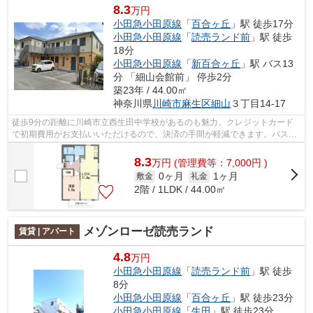
8.3
万円
小田急小田原線
「
百合ヶ丘
」駅 徒歩17分
小田急小田原線
「
読売ランド前
」駅 徒歩
18分
小田急小田原線
「
新百合ヶ丘
」駅 バス13
分 「細山会館前」 停歩2分
築23年 / 44.00㎡
神奈川県
川崎市麻生区
細山
３丁目14-17
徒歩9分の距離に川崎市立西生田中学校があるのも魅力。クレジットカード
で初期費用がお支払いいただけるので、決済の手間が軽減できます。バス停
から徒歩3分以内なので、バスを逃す心...
8.3
万
円
(管理費等：7,000円 )
0ヶ月
1ヶ月
敷金
礼金
2階 / 1LDK / 44.00㎡
メゾンローゼ読売ランド
賃貸 | アパート
4.8
万円
小田急小田原線
「
読売ランド前
」駅 徒歩
8分
小田急小田原線
「
百合ヶ丘
」駅 徒歩23分
小田急小田原線
「
生田
」駅 徒歩23分