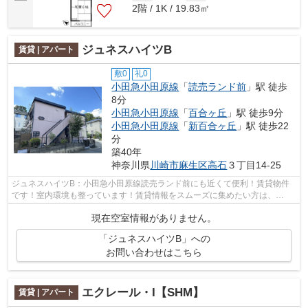
2階 / 1K / 19.83㎡
ジュネスハイツB
賃貸 | アパート
敷0
礼0
小田急小田原線
「
読売ランド前
」駅 徒歩
8分
小田急小田原線
「
百合ヶ丘
」駅 徒歩9分
小田急小田原線
「
新百合ヶ丘
」駅 徒歩22
分
築40年
神奈川県
川崎市麻生区
高石
３丁目14-25
ジュネスハイツB：小田急小田原線読売ランド前にも近くて便利！賃貸物件
です！室内環境も整っています！賃貸情報をスムーズに集めたい方は、
urbanshop@urbankk.comまでご連絡ください...
現在空室情報がありません。
「ジュネスハイツB」への
お問い合わせはこちら
エクレール・I【SHM】
賃貸 | アパート