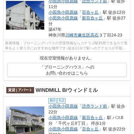
小田急小田原線
「
読売ランド前
」駅 徒歩
11分
小田急小田原線
「
百合ヶ丘
」駅 徒歩12分
小田急小田原線
「
新百合ヶ丘
」駅 徒歩27
分
築47年
神奈川県
川崎市麻生区
高石
３丁目24-23
新着情報：ブローニングハウスの空室情報ならコチラ♪2駅利用できるので電
車をよく使う方におすすめな物件です♪徒歩11分で駅へのアクセスが可能な
物件です♪新しい日々を送るにふさわし...
現在空室情報がありません。
「ブローニングハウス」への
お問い合わせはこちら
WINDMILL B/ウィンドミル
賃貸 | アパート
敷0
礼0
小田急小田原線
「
読売ランド前
」駅 徒歩
22分
小田急小田原線
「
新百合ヶ丘
」駅 バス8
分 「千代ヶ丘9丁目」 停歩1分
小田急小田原線
「
百合ヶ丘
」駅 徒歩22分