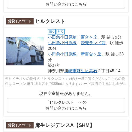
お問い合わせはこちら
ヒルクレスト
賃貸 | アパート
敷0
礼0
小田急小田原線
「
百合ヶ丘
」駅 徒歩9分
小田急小田原線
「
読売ランド前
」駅 徒歩
20分
小田急小田原線
「
新百合ヶ丘
」駅 徒歩23
分
築37年
神奈川県
川崎市麻生区
高石
２丁目45-14
当社イチオシの物件の「ヒルクレスト」♪ぜひ一度ご覧ください♪こちらの物
件はローソン 麻生細山店まで386mにあります♪カード決済で手元にお金がな
くても初期費用や家賃支払いができま...
現在空室情報がありません。
「ヒルクレスト」への
お問い合わせはこちら
麻生レジデンスA【SHM】
賃貸 | アパート