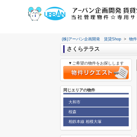
(株)アーバン企画開発 賃貸Shop
>
物件
さくらテラス
▼ご希望の物件をお探しします
同じエリアの物件
大和市
桜森
相鉄本線 相模大塚