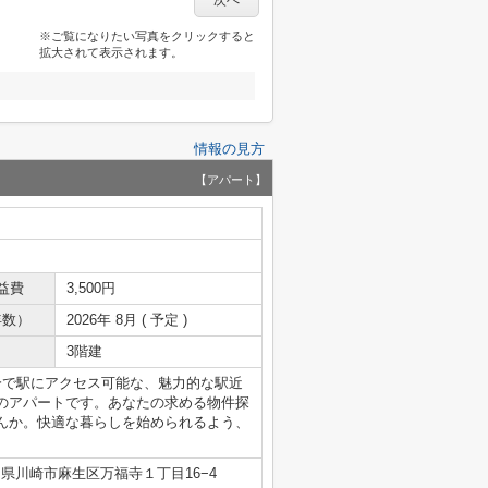
次へ
※ご覧になりたい写真をクリックすると
拡大されて表示されます。
情報の見方
【アパート】
益費
3,500円
年数）
2026年 8月 ( 予定 )
3階建
分で駅にアクセス可能な、魅力的な駅近
のアパートです。あなたの求める物件探
んか。快適な暮らしを始められるよう、
県川崎市麻生区万福寺１丁目16−4