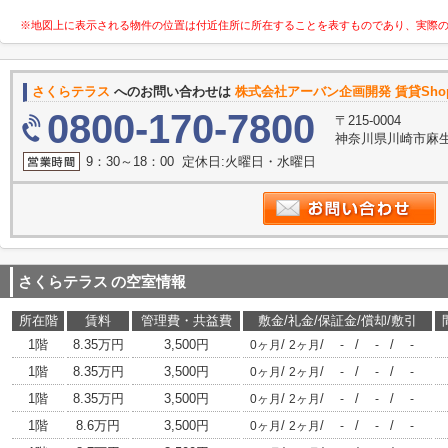
※地図上に表示される物件の位置は付近住所に所在することを表すものであり、実際
さくらテラス
へのお問い合わせは
株式会社アーバン企画開発 賃貸Sho
0800-170-7800
〒215-0004
神奈川県川崎市麻生
9：30～18：00 定休日:火曜日・水曜日
さくらテラス
の空室情報
所在階
賃料
管理費・共益費
敷金/礼金/保証金/償却/敷引
1階
8.35万円
3,500円
/
/
/
/
0ヶ月
2ヶ月
-
-
-
1階
8.35万円
3,500円
/
/
/
/
0ヶ月
2ヶ月
-
-
-
1階
8.35万円
3,500円
/
/
/
/
0ヶ月
2ヶ月
-
-
-
1階
8.6万円
3,500円
/
/
/
/
0ヶ月
2ヶ月
-
-
-