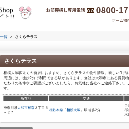
0800-17
お部屋探し専用電話
ホーム
物
一覧
>
さくらテラス
さくらテラス
相模大塚駅近くの新居におすすめ、さくらテラスの物件情報。新しい生活
周辺には、徒歩2分で利用できる駅があります。当社は大和市にある賃貸
だわりの条件やご要望がございましたら、お気軽に当社へご連絡下さい。
す。
所在地
交通
予
神奈川県
大和市
桜森
３丁目５
相鉄本線
「
相模大塚
」駅 徒歩2分
3
－２７
木