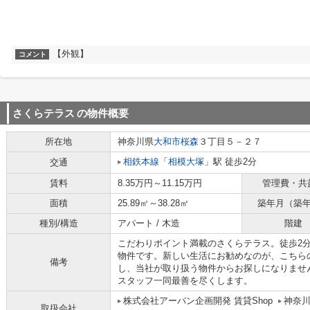
【外観】
コメント
さくらテラス
の物件概要
所在地
神奈川県
大和市
桜森
３丁目５－２７
相鉄本線
「
相模大塚
」駅 徒歩2分
交通
賃料
8.35万円～11.15万円
管理費・共
面積
25.89㎡～38.28㎡
築年月（築
種別/構造
アパート / 木造
階建
こだわりポイント満載のさくらテラス。徒歩2
物件です。新しい生活にお勧めなのが、こちら
備考
し、当社が取り扱う物件からお探しになりませ
スタッフ一同最善を尽くします。
株式会社アーバン企画開発 賃貸Shop
神奈川
取扱会社