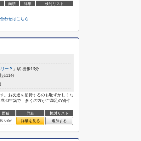
面積
詳細
検討リスト
合わせはこちら
ベリーＰ
」駅 徒歩13分
徒歩11分
造
す。お友達を招待するのも恥ずかしくな
平成30年築で、多くの方がご満足の物件
面積
詳細
検討リスト
26.08㎡
詳細を見る
追加する