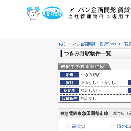
(株)アーバン企画開発 賃貸Shop
>
(賃
つきみ野駅物件一覧
沿線
つきみ野駅
賃料
下限なし～上限なし
駅徒歩
指定しない
設備条件
指定なし
東急電鉄東急田園都市線
駅で絞り
高津
溝の口
(1)