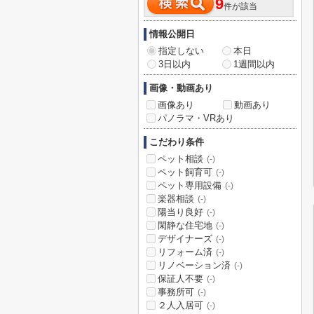
9
件が該当
情報公開日
指定しない
本日
3日以内
1週間以内
画像・動画あり
画像あり
動画あり
パノラマ・VRあり
こだわり条件
ペット相談
(-)
ペット飼育可
(-)
ペット専用設備
(-)
楽器相談
(-)
陽当り良好
(-)
閑静な住宅地
(-)
デザイナーズ
(-)
リフォーム済
(-)
リノベーション済
(-)
保証人不要
(-)
事務所可
(-)
２人入居可
(-)