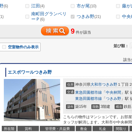
野
江田
市が尾
藤が
(6)
(4)
(10)
南町田グランベリ
つきみ野
中央
(1)
(21)
ーＰ
(6)
9
件が該当
並び順：
空室物件のみ表示
該当
エスポワールつきみ野
神奈川県
大和市
つきみ野
１丁目
住所
交通
東急田園都市線
「
中央林間
」駅 
東急田園都市線
「
つきみ野
」駅 
築15年
3階建
鉄筋
築年
階数
構造
こちらの物件はマンションです。お部屋
タッフが解消します。大和市や中央林間
所在階
賃料
管理費・共益費
敷金
礼金
間取り