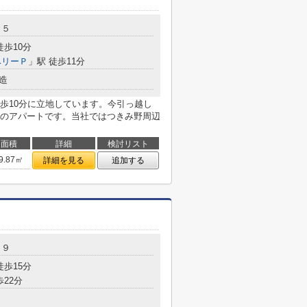
３５
徒歩10分
ベリーＰ
」駅 徒歩11分
造
歩10分に立地しています。今引っ越し
のアパートです。当社ではつきみ野周辺
面積
詳細
検討リスト
9.87㎡
詳細を見る
追加する
－９
徒歩15分
歩22分