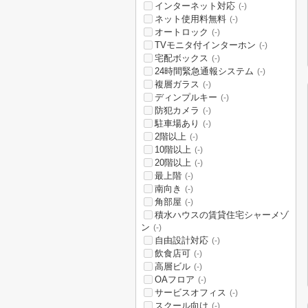
インターネット対応
(-)
ネット使用料無料
(-)
オートロック
(-)
TVモニタ付インターホン
(-)
宅配ボックス
(-)
24時間緊急通報システム
(-)
複層ガラス
(-)
ディンプルキー
(-)
防犯カメラ
(-)
駐車場あり
(-)
2階以上
(-)
10階以上
(-)
20階以上
(-)
最上階
(-)
南向き
(-)
角部屋
(-)
積水ハウスの賃貸住宅シャーメゾ
ン
(-)
自由設計対応
(-)
飲食店可
(-)
高層ビル
(-)
OAフロア
(-)
サービスオフィス
(-)
スクール向け
(-)