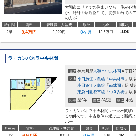
大和市エリアでの住まいなら、住み心地
か。好評の駅近物件で、徒歩15分でのア
の方が...
所在階
賃料
管理費・共益費
敷金
礼金
間取り
8.4
万円
0ヶ月
2階
2,900円
12.6万円
1LDK
ラ・カンパネラ中央林間
神奈川県
大和市
中央林間
４丁目20
住所
交通
小田急江ノ島線
「
中央林間
」駅 
小田急江ノ島線
「
南林間
」駅 徒
東急田園都市線
「
つきみ野
」駅 
築9年
3階建
木造
築年
階数
構造
ラ・カンパネラ中央林間：中央林間駅に
る物件です。中古物件を選ぶ上で新築よ
パー...
所在階
賃料
管理費・共益費
敷金
礼金
間取り
6.9
万円
0ヶ月
1階
11,000円
1ヶ月
1R
1