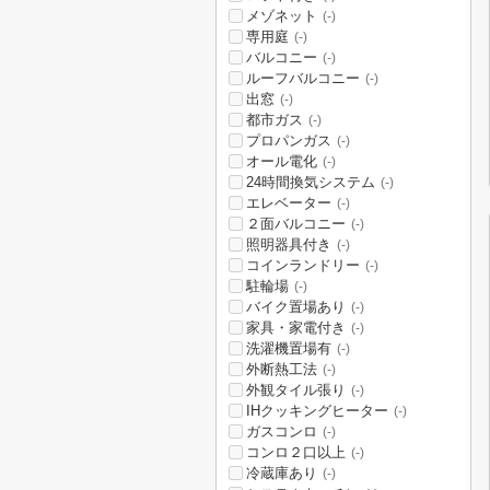
メゾネット
(-)
専用庭
(-)
バルコニー
(-)
ルーフバルコニー
(-)
出窓
(-)
都市ガス
(-)
プロパンガス
(-)
オール電化
(-)
24時間換気システム
(-)
エレベーター
(-)
２面バルコニー
(-)
照明器具付き
(-)
コインランドリー
(-)
駐輪場
(-)
バイク置場あり
(-)
家具・家電付き
(-)
洗濯機置場有
(-)
外断熱工法
(-)
外観タイル張り
(-)
IHクッキングヒーター
(-)
ガスコンロ
(-)
コンロ２口以上
(-)
冷蔵庫あり
(-)