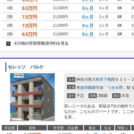
8.5
万円
0ヶ月
1階
11,000円
1ヶ月
1K
2
7.5
万円
0ヶ月
2階
11,000円
1ヶ月
1K
2
7.8
万円
0ヶ月
2階
11,000円
1ヶ月
1K
1
8.5
万円
0ヶ月
2階
11,000円
1ヶ月
1R
1
その他の空室情報(全
8
件)を見る
+
セレッソ パルケ
神奈川県
大和市
下鶴間
６３０－
住所
交通
東急田園都市線
「
つきみ野
」駅 
予定
3階建
木造
築年
階数
構造
高いニーズのある、駅徒歩7分の物件で
なのが、こちらのアパートです。ここか
を楽...
所在階
賃料
管理費・共益費
敷金
礼金
間取り