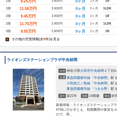
9.25
万円
0ヶ月
1階
3,900円
2ヶ月
1R
11.55
万円
0ヶ月
1階
3,900円
2ヶ月
1LDK
9.45
万円
0ヶ月
2階
3,900円
2ヶ月
1R
11.75
万円
0ヶ月
2階
3,900円
2ヶ月
1LDK
9.55
万円
0ヶ月
3階
3,900円
2ヶ月
1R
その他の空室情報(全
6
件)を見る
+
ライオンズステーションプラザ中央林間
神奈川県
大和市
中央林間
４丁目6-
住所
交通
東急田園都市線
「
中央林間
」駅 
小田急江ノ島線
「
中央林間
」駅 
東急田園都市線
「
つきみ野
」駅 
築22年
14階建
鉄
築年
階数
構造
新着情報：ライオンズステーションプラ
ATMに行かずとも、初期費用や家賃を
ので、用...