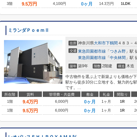
9.5
万円
0ヶ月
3階
4,100円
14.3万円
1LDK
ミランダＰｏｅｍⅡ
神奈川県
大和市
下鶴間
４８３－
住所
交通
東急田園都市線
「
つきみ野
」駅 
東急田園都市線
「
中央林間
」駅 
築9年
2階建
木造
築年
階数
構造
中古物件を選ぶ上で新築よりも価格が下
駅から徒歩10分に立地する、魅力的な
です。...
所在階
賃料
管理費・共益費
敷金
礼金
間取り
9.4
万円
0ヶ月
1階
6,000円
1ヶ月
1R
2
9.5
万円
0ヶ月
1階
6,000円
1ヶ月
1R
2