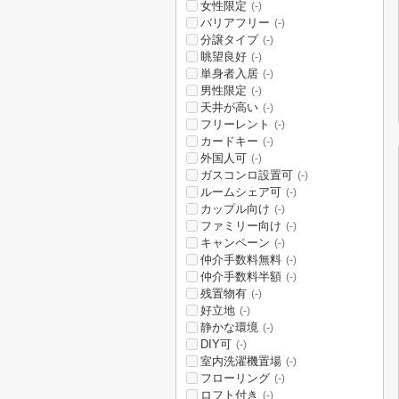
女性限定
(-)
バリアフリー
(-)
分譲タイプ
(-)
眺望良好
(-)
単身者入居
(-)
男性限定
(-)
天井が高い
(-)
フリーレント
(-)
カードキー
(-)
外国人可
(-)
ガスコンロ設置可
(-)
ルームシェア可
(-)
カップル向け
(-)
ファミリー向け
(-)
キャンペーン
(-)
仲介手数料無料
(-)
仲介手数料半額
(-)
残置物有
(-)
好立地
(-)
静かな環境
(-)
DIY可
(-)
室内洗濯機置場
(-)
フローリング
(-)
ロフト付き
(-)