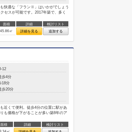
も快適な「フランⅡ」はいかがでしょう
クセスが可能です。2017年築で、多く
面積
詳細
検討リスト
45.86㎡
詳細を見る
追加する
-12
徒歩4分
歩18分
徒歩20分
も近くて便利。徒歩4分の位置に駅があ
りも価格が下がることが多い築8年のア
面積
詳細
検討リスト
8.34㎡
詳細を見る
追加する