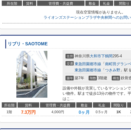
所在階
賃料
管理費・共益費
敷金
礼金
間取り
現在空室情報がありません。
ライオンズステーションプラザ中央林間へのお問い
リブリ・SAOTOME
神奈川県
大和市
下鶴間
295-4
住所
交通
東急田園都市線
「
南町田グラン
東急田園都市線
「
つきみ野
」駅 
築7年
3階建
鉄骨
築年
階数
構造
設備や外観が充実しているマンションで
い物件。駅まで徒歩13分の物件です。
はこ...
所在階
賃料
管理費・共益費
敷金
礼金
間取り
7.3
万円
0ヶ月
1階
4,000円
0.5ヶ月
1K