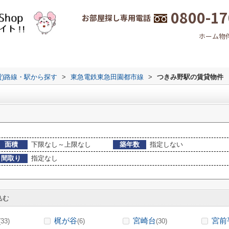
0800-17
お部屋探し専用電話
ホーム
物
貸)路線・駅から探す
>
東急電鉄東急田園都市線
>
つきみ野駅の賃貸物件
面積
下限なし～上限なし
築年数
指定しない
間取り
指定なし
込む
梶が谷
宮崎台
宮前
(33)
(6)
(30)