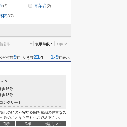
丘
青葉台
(2)
(2)
林間
(47)
表示件数：
9
21
1-9
公開件数
件 空き数
件
件表示
２－２
徒歩16分
徒歩13分
コンクリート
探しの時の不安や疑問を知識の豊富なス
付近のことなら当社へご連絡下さい。
面積
詳細
検討リスト