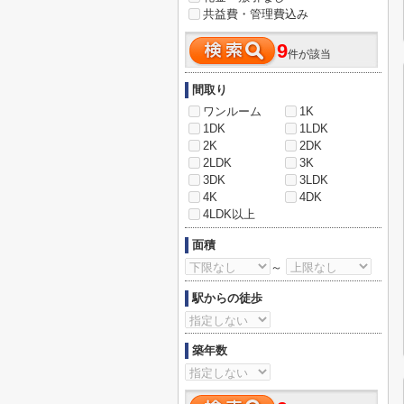
共益費・管理費込み
9
件が該当
間取り
ワンルーム
1K
1DK
1LDK
2K
2DK
2LDK
3K
3DK
3LDK
4K
4DK
4LDK以上
面積
～
駅からの徒歩
築年数