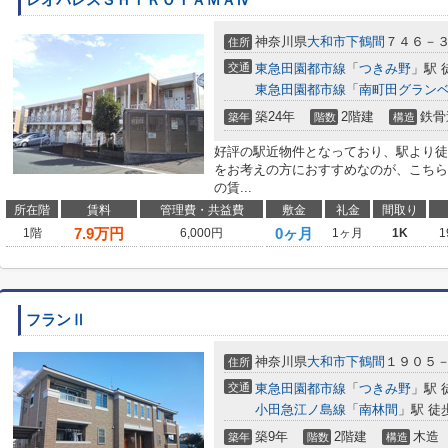
レオパレスＳＨＩＲＯＹＡＭＡⅣ
神奈川県
大和市
下鶴間
７４６－
住所
交通
東急田園都市線
「
つきみ野
」駅 
東急田園都市線
「
南町田グラン
築24年
2階建
鉄骨
築年
階数
構造
好評の駅近物件となっており、駅より徒
をお考えの方におすすめなのが、こちら
の賃...
所在階
賃料
管理費・共益費
敷金
礼金
間取り
7.9
万円
0ヶ月
1階
6,000円
1ヶ月
1K
1
フランⅡ
神奈川県
大和市
下鶴間
１９０５
住所
交通
東急田園都市線
「
つきみ野
」駅 
小田急江ノ島線
「
南林間
」駅 徒
築9年
2階建
木造
築年
階数
構造