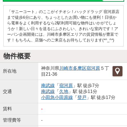
「サニーコート」のここがイチオシ！ハックドラッグ 宿河原店
まで徒歩6分にあり、ちょっとしたお買い物にも便利！日頃か
ら電車をよく利用するなら2駅利用可能な物件はいかがでしょ
うか！新しい日々を送るにふさわしい、きれいな室内です！ア
ーバン企画開発には、川崎市多摩区エリアの賃貸情報が豊富で
す！もちろん、店舗へのご来店もお待ちしております(*^_^*)
物件概要
神奈川県
川崎市多摩区
宿河原
５丁
所在地
目21-36
南武線
「
宿河原
」駅 徒歩7分
交通
南武線
「
久地
」駅 徒歩11分
小田急小田原線
「
登戸
」駅 徒歩17分
賃料
-
管理費等
-