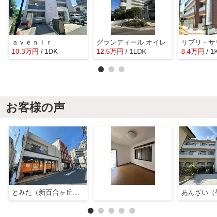
ａｖｅｎｉｒ
グランディール オイレ
リブリ・サ
10.3
万
円
/ 1DK
12.5
万
円
/ 1LDK
8.4
万
円
/ 1
お客様の声
とみた（新百合ヶ丘店）
あんざい（