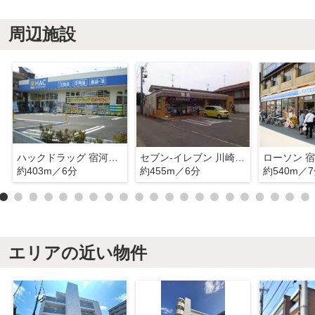
周辺施設
ハックドラッグ 宿河原店
セブン‐イレブン 川崎宿河原４丁目店
ローソン 
約403m／6分
約455m／6分
約540m／
エリアの近い物件