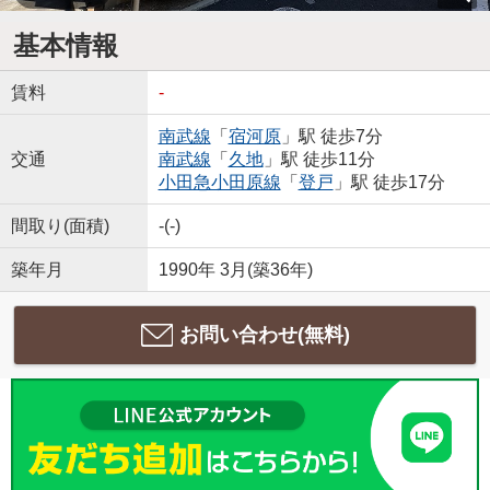
基本情報
賃料
-
南武線
「
宿河原
」駅 徒歩7分
交通
南武線
「
久地
」駅 徒歩11分
小田急小田原線
「
登戸
」駅 徒歩17分
間取り(面積)
-(-)
築年月
1990年 3月(築36年)
お問い合わせ(無料)