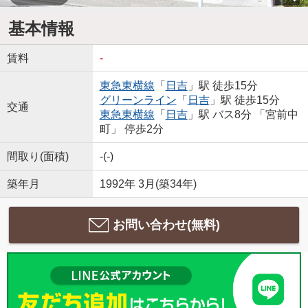
基本情報
賃料
-
東急東横線
「
日吉
」駅 徒歩15分
グリーンライン
「
日吉
」駅 徒歩15分
交通
東急東横線
「
日吉
」駅 バス8分 「宮前中
町」 停歩2分
間取り(面積)
-(-)
築年月
1992年 3月(築34年)
お問い合わせ(無料)