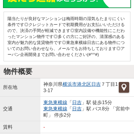
陽当たりが良好なマンションは梅雨時期の湿気もたまりにくい
条件です◎クレジットカードで初期費用がお支払いいただける
ので、決済の手間が軽減できます◎室内設備や機能性にこだわ
ったマンション物件です◎多くの方にご好評の、清潔感のある
室内が魅力的な賃貸物件です◎東急東横線日吉にある物件につ
いてのお問い合わせなら、メールでもお待ちしております◎ア
ーバン企画開発までお問い合わせください(#^^#)
物件概要
神奈川県
横浜市港北区
日吉
７丁目1
所在地
3-17
東急東横線
「
日吉
」駅 徒歩15分
交通
東急東横線
「
日吉
」駅 バス8分 「宮前中
町」 停歩2分
賃料
-