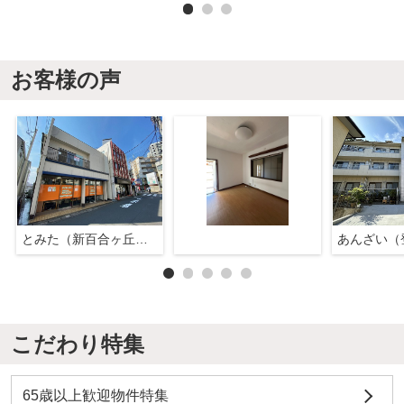
お客様の声
とみた（新百合ヶ丘店）
あんざい（
こだわり特集
65歳以上歓迎物件特集