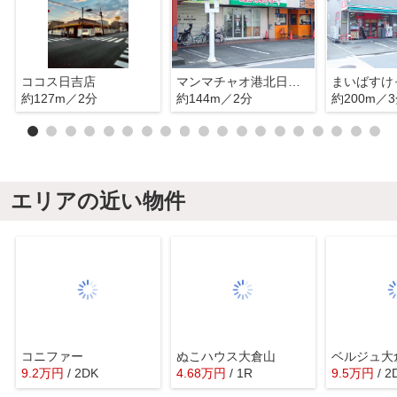
ココス日吉店
マンマチャオ港北日吉店
約127m／2分
約144m／2分
約200m／
エリアの近い物件
コニファー
ぬこハウス大倉山
9.2
万
円
/ 2DK
4.68
万
円
/ 1R
9.5
万
円
/ 2