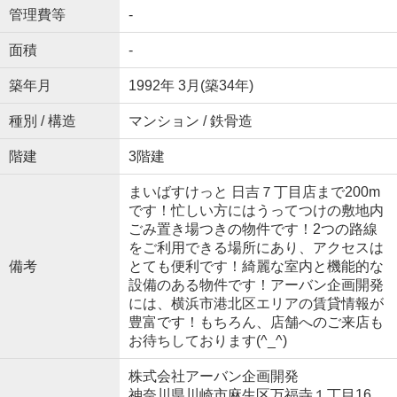
管理費等
-
面積
-
築年月
1992年 3月(築34年)
種別 / 構造
マンション / 鉄骨造
階建
3階建
まいばすけっと 日吉７丁目店まで200m
です！忙しい方にはうってつけの敷地内
ごみ置き場つきの物件です！2つの路線
をご利用できる場所にあり、アクセスは
備考
とても便利です！綺麗な室内と機能的な
設備のある物件です！アーバン企画開発
には、横浜市港北区エリアの賃貸情報が
豊富です！もちろん、店舗へのご来店も
お待ちしております(^_^)
株式会社アーバン企画開発
神奈川県川崎市麻生区万福寺１丁目16