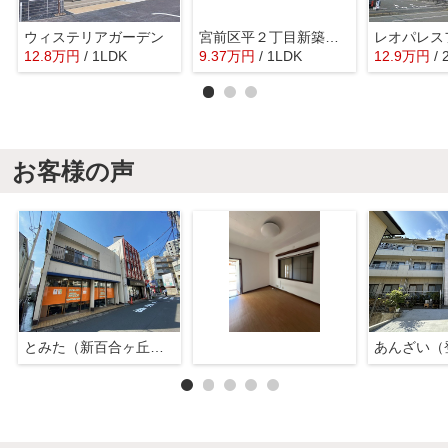
ウィステリアガーデン
宮前区平２丁目新築アパート（仮
12.8
万
円
/ 1LDK
9.37
万
円
/ 1LDK
12.9
万
円
/ 
お客様の声
とみた（新百合ヶ丘店）
あんざい（