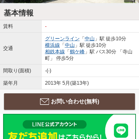
基本情報
賃料
-
グリーンライン
「
中山
」駅 徒歩10分
横浜線
「
中山
」駅 徒歩10分
交通
相鉄本線
「
鶴ケ峰
」駅 バス30分 「寺山
町」 停歩5分
間取り(面積)
-(-)
築年月
2013年 5月(築13年)
お問い合わせ(無料)