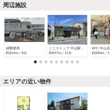
周辺施設
緑郵便局
ミニストップ 中山駅南口店
KFC 中山店
約624m／8分
約837m／11分
約840m／1
エリアの近い物件