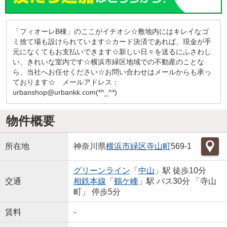
「フィオーレB棟」のここがイチオシ☆敷地内にはキレイなゴ
ミ捨て場も設けられています☆カード決済であれば、現金が手
元になくてもお支払いできます☆新しい日々を送るにふさわし
い、きれいな室内です☆横浜市緑区地域での不動産のことな
ら、当社へお任せください☆お問い合わせはメールからも承っ
ております☆ メールアドレス：
urbanshop@urbankk.com(*^_^*)
物件概要
所在地
神奈川県
横浜市緑区
寺山町
569-1
グリーンライン
「
中山
」駅 徒歩10分
交通
相鉄本線
「
鶴ケ峰
」駅 バス30分 「寺山
町」 停歩5分
賃料
-