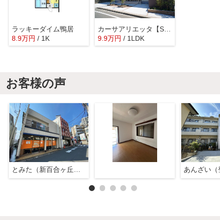
ラッキーダイム鴨居
カーサアリエッタ【SHM】
8.9
万
円
/ 1K
9.9
万
円
/ 1LDK
お客様の声
とみた（新百合ヶ丘店）
あんざい（