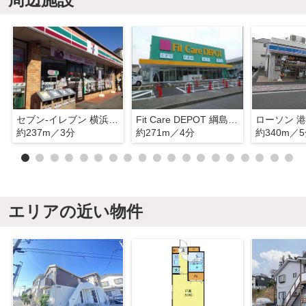
セブン‐イレブン 横浜綱島東６丁目店
Fit Care DEPOT 綱島東店
約237m／3分
約271m／4分
約340m／
エリアの近い物件