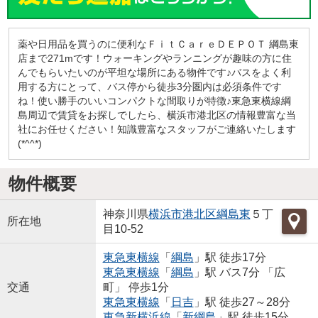
薬や日用品を買うのに便利なＦｉｔＣａｒｅＤＥＰＯＴ 綱島東
店まで271mです！ウォーキングやランニングが趣味の方に住
んでもらいたいのが平坦な場所にある物件です♪バスをよく利
用する方にとって、バス停から徒歩3分圏内は必須条件です
ね！使い勝手のいいコンパクトな間取りが特徴♪東急東横線綱
島周辺で賃貸をお探しでしたら、横浜市港北区の情報豊富な当
社にお任せください！知識豊富なスタッフがご連絡いたします
(*^^*)
物件概要
神奈川県
横浜市港北区
綱島東
５丁
所在地
目10-52
東急東横線
「
綱島
」駅 徒歩17分
東急東横線
「
綱島
」駅 バス7分 「広
交通
町」 停歩1分
東急東横線
「
日吉
」駅 徒歩27～28分
東急新横浜線
「
新綱島
」駅 徒歩15分