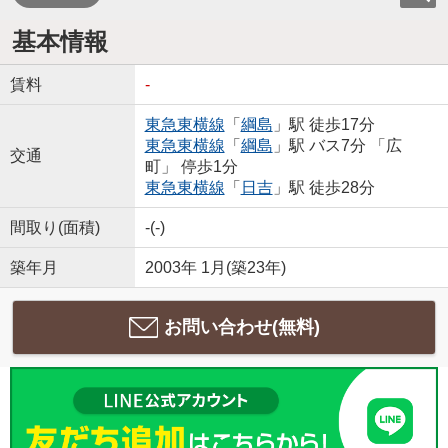
基本情報
賃料
-
東急東横線
「
綱島
」駅 徒歩17分
東急東横線
「
綱島
」駅 バス7分 「広
交通
町」 停歩1分
東急東横線
「
日吉
」駅 徒歩28分
間取り(面積)
-(-)
築年月
2003年 1月(築23年)
お問い合わせ(無料)