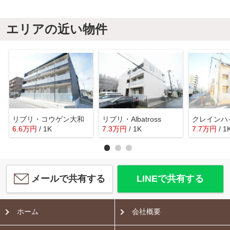
エリアの近い物件
リブリ・コウゲン大和
リブリ・Albatross
クレインハ
6.6
万
円
/ 1K
7.3
万
円
/ 1K
7.7
万
円
/ 1
メールで共有する
LINEで共有する
ホーム
会社概要