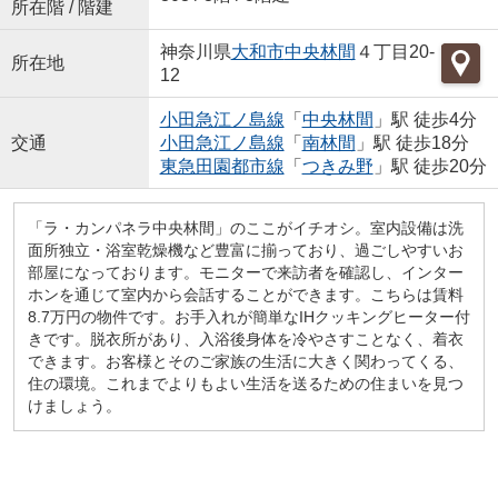
所在階 / 階建
神奈川県
大和市
中央林間
４丁目20-
所在地
12
小田急江ノ島線
「
中央林間
」駅 徒歩4分
交通
小田急江ノ島線
「
南林間
」駅 徒歩18分
東急田園都市線
「
つきみ野
」駅 徒歩20分
「ラ・カンパネラ中央林間」のここがイチオシ。室内設備は洗
面所独立・浴室乾燥機など豊富に揃っており、過ごしやすいお
部屋になっております。モニターで来訪者を確認し、インター
ホンを通じて室内から会話することができます。こちらは賃料
8.7万円の物件です。お手入れが簡単なIHクッキングヒーター付
きです。脱衣所があり、入浴後身体を冷やさすことなく、着衣
できます。お客様とそのご家族の生活に大きく関わってくる、
住の環境。これまでよりもよい生活を送るための住まいを見つ
けましょう。