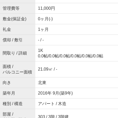
管理費等
11,000円
敷金(保証金)
0ヶ月(-)
礼金
1ヶ月
償却 / 敷引
- / -
1K
間取り / 詳細
0.0帖
/
0.0帖
/
0.0帖
/
0.0帖
/
0.0帖
/
0.0帖
面積 /
21.09㎡ / -
バルコニー面積
向き
北東
築年月
2016年 9月(築9年)
種別 / 構造
アパート / 木造
部屋 /
303 / 3階 / 3階建