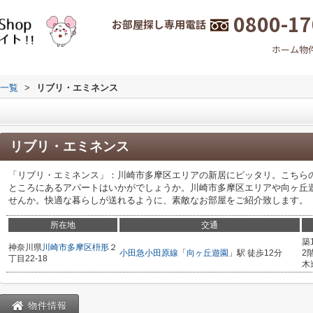
0800-17
お部屋探し専用電話
ホーム
物
一覧
>
リブリ・エミネンス
リブリ・エミネンス
「リブリ・エミネンス」：川崎市多摩区エリアの新居にピッタリ。こちらの
ところにあるアパートはいかがでしょうか。川崎市多摩区エリアや向ヶ丘
せんか。快適な暮らしが送れるように、素敵なお部屋をご紹介致します。
所在地
交通
築
神奈川県
川崎市多摩区
枡形
２
小田急小田原線
「
向ヶ丘遊園
」駅 徒歩12分
2
丁目22-18
木
物件情報