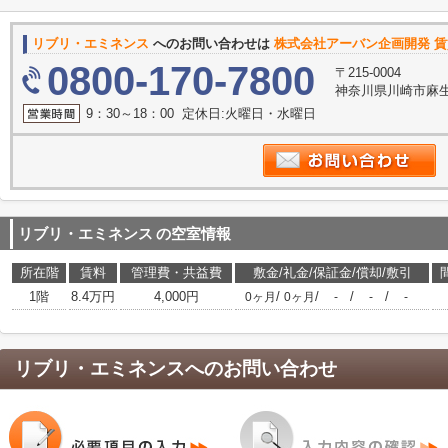
リブリ・エミネンス
へのお問い合わせは
株式会社アーバン企画開発 賃
0800-170-7800
〒215-0004
神奈川県川崎市麻生
9：30～18：00 定休日:火曜日・水曜日
リブリ・エミネンス
の空室情報
所在階
賃料
管理費・共益費
敷金/礼金/保証金/償却/敷引
1階
8.4万円
4,000円
/
/
/
/
0ヶ月
0ヶ月
-
-
-
リブリ・エミネンス
へのお問い合わせ