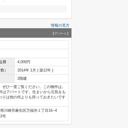
情報の見方
【アパート】
益費
4,000円
年数）
2014年 1月 ( 築12年 )
2階建
。ぜひ一度ご覧ください。この物件は、
物件はアパートです。住まいから元気をも
わりは他の何よりも持っておきたいです
県川崎市麻生区万福寺１丁目16−4
53号