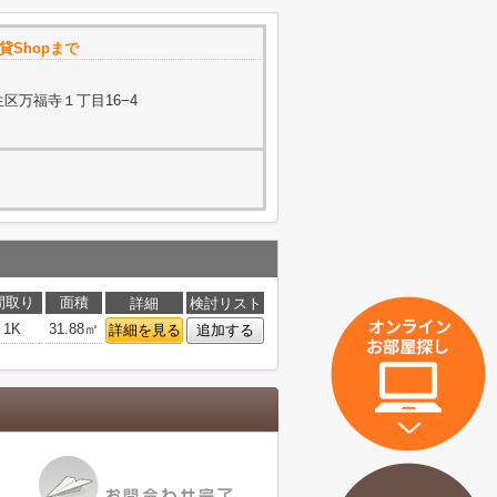
貸Shopまで
区万福寺１丁目16−4
間取り
面積
詳細
検討リスト
1K
31.88㎡
詳細を見る
追加する