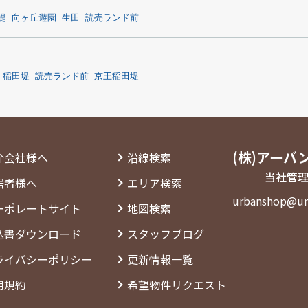
堤
向ヶ丘遊園
生田
読売ランド前
稲田堤
読売ランド前
京王稲田堤
(株)アーバ
介会社様へ
沿線検索
当社管理
居者様へ
エリア検索
urbanshop@ur
ーポレートサイト
地図検索
込書ダウンロード
スタッフブログ
ライバシーポリシー
更新情報一覧
用規約
希望物件リクエスト