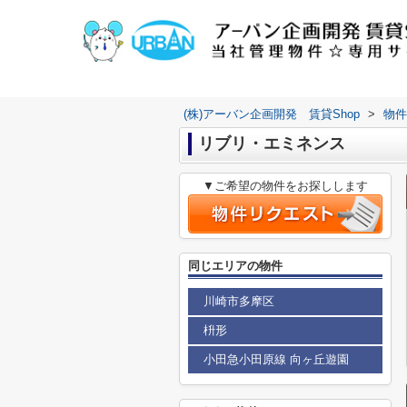
(株)アーバン企画開発 賃貸Shop
>
物件
リブリ・エミネンス
▼ご希望の物件をお探しします
同じエリアの物件
川崎市多摩区
枡形
小田急小田原線 向ヶ丘遊園