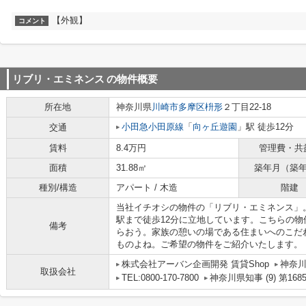
【外観】
コメント
リブリ・エミネンス
の物件概要
所在地
神奈川県
川崎市多摩区
枡形
２丁目22-18
小田急小田原線
「
向ヶ丘遊園
」駅 徒歩12分
交通
賃料
8.4万円
管理費・共
面積
31.88㎡
築年月（築
種別/構造
アパート / 木造
階建
当社イチオシの物件の「リブリ・エミネンス」
駅まで徒歩12分に立地しています。こちらの
備考
らおう。家族の憩いの場である住まいへのこだ
ものよね。ご希望の物件をご紹介いたします。
株式会社アーバン企画開発 賃貸Shop
神奈川
取扱会社
TEL:0800-170-7800
神奈川県知事 (9) 第168