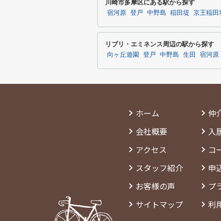
川崎市多摩区にある駅から探す
宿河原
登戸
中野島
稲田堤
京王稲田
リブリ・エミネンス周辺の駅から探す
向ヶ丘遊園
登戸
中野島
生田
宿河原
ホーム
仲
会社概要
入
アクセス
コ
スタッフ紹介
申
お客様の声
プ
サイトマップ
利