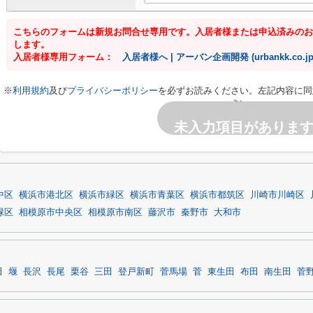
こちらのフォームは新規お問合せ専用です。入居者様または申込済みのお
します。
入居者様専用フォーム：
入居者様へ | アーバン企画開発 (urbankk.co.jp
※
利用規約
及び
プライバシーポリシー
を必ずお読みください。左記内容に同
さい。
未入力項目がありま
中区
横浜市港北区
横浜市緑区
横浜市青葉区
横浜市都筑区
川崎市川崎区
緑区
相模原市中央区
相模原市南区
藤沢市
秦野市
大和市
田
堰
長沢
長尾
栗谷
三田
登戸新町
菅馬場
菅
東生田
布田
南生田
菅