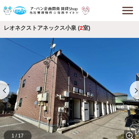
レオネクストアネックス小泉 (
2
室)
1 / 17