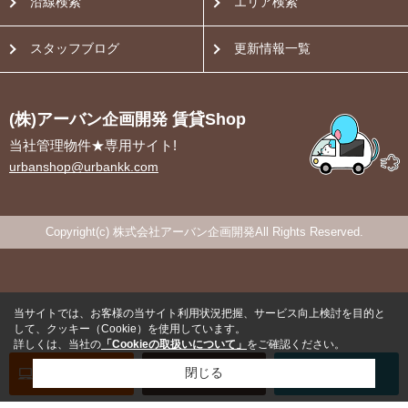
沿線検索
エリア検索
スタッフブログ
更新情報一覧
(株)アーバン企画開発 賃貸Shop
当社管理物件★専用サイト!
urbanshop@urbankk.com
Copyright(c) 株式会社アーバン企画開発All Rights Reserved.
当サイトでは、お客様の当サイト利用状況把握、サービス向上検討を目的と
して、クッキー（Cookie）を使用しています。
詳しくは、当社の
「Cookieの取扱いについて」
をご確認ください。
オンライン
お部屋探し
閉じる
お問い合わせ
お部屋探し
専用電話