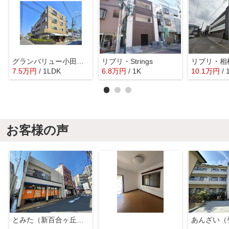
グランバリュー小田急相模原
リブリ・Strings
リブリ・相
7.5
万
円
/ 1LDK
6.8
万
円
/ 1K
10.1
万
円
/
お客様の声
とみた（新百合ヶ丘店）
あんざい（