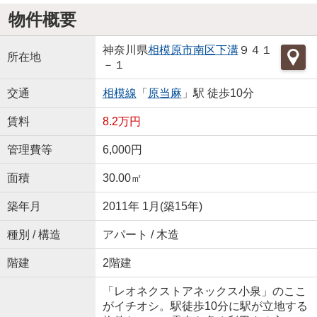
物件概要
神奈川県
相模原市南区
下溝
９４１
所在地
－１
交通
相模線
「
原当麻
」駅 徒歩10分
賃料
8.2万円
管理費等
6,000円
面積
30.00㎡
築年月
2011年 1月(築15年)
種別 / 構造
アパート / 木造
階建
2階建
「レオネクストアネックス小泉」のここ
がイチオシ。駅徒歩10分に駅が立地する