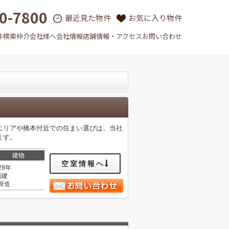
0-7800
最近見た物件
お気に入り物件
件検索
仲介会社様へ
会社情報
店舗情報・アクセス
お問い合わせ
エリアや橋本付近での住まい選びは、当社
ます。
建物
空室情報へ
28年
階建
骨造