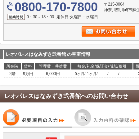
0800-170-7800
〒215-0004
神奈川県川崎市麻生
9：30～18：00 定休日:火曜日・水曜日
レオパレスはなみずき弐番館
の空室情報
所在階
賃料
管理費・共益費
敷金/礼金/保証金/償却/敷引
2階
9万円
6,000円
/
/
/
/
0ヶ月
1ヶ月
-
-
-
レオパレスはなみずき弐番館
へのお問い合わせ