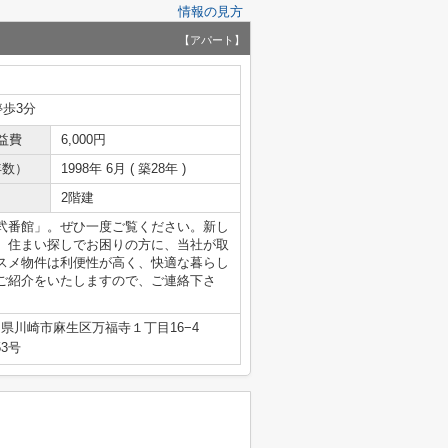
情報の見方
【アパート】
停歩3分
益費
6,000円
年数）
1998年 6月 ( 築28年 )
2階建
弐番館」。ぜひ一度ご覧ください。新し
。住まい探しでお困りの方に、当社が取
スメ物件は利便性が高く、快適な暮らし
ご紹介をいたしますので、ご連絡下さ
県川崎市麻生区万福寺１丁目16−4
53号