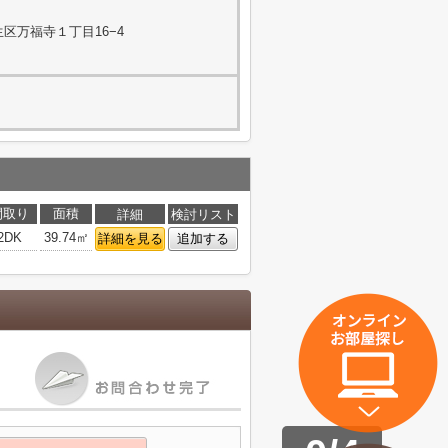
区万福寺１丁目16−4
間取り
面積
詳細
検討リスト
2DK
39.74㎡
詳細を見る
追加する