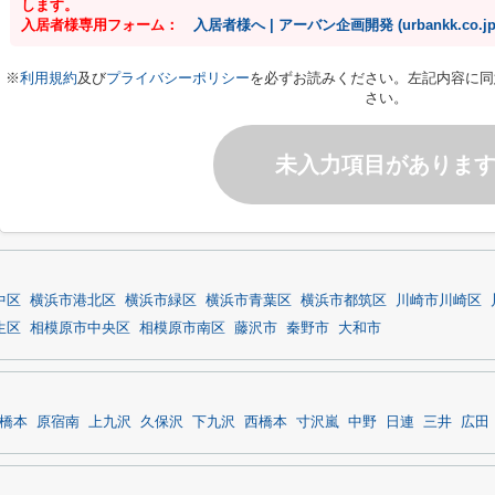
します。
入居者様専用フォーム：
入居者様へ | アーバン企画開発 (urbankk.co.jp
※
利用規約
及び
プライバシーポリシー
を必ずお読みください。左記内容に同
さい。
未入力項目がありま
中区
横浜市港北区
横浜市緑区
横浜市青葉区
横浜市都筑区
川崎市川崎区
生区
相模原市中央区
相模原市南区
藤沢市
秦野市
大和市
橋本
原宿南
上九沢
久保沢
下九沢
西橋本
寸沢嵐
中野
日連
三井
広田