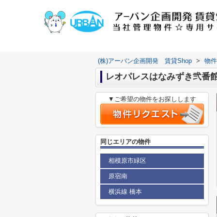
(株)アーバン企画開発 賃貸Shop
>
物件
レオパレスはなみずき弐番
▼ご希望の物件をお探しします
同じエリアの物件
相模原市緑区
原宿南
横浜線 橋本