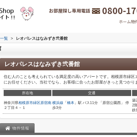
0800-17
お部屋探し専用電話
ホーム
物
一覧
>
レオパレスはなみずき弐番館
館
レオパレスはなみずき弐番館
住む人のことも考えられている満足度の高いアパートです。相模原市緑区
にお任せください。当社でなら、お客様に合ったお部屋がきっと見つかり
所在地
交通
築
神奈川県
相模原市緑区
原宿南
横浜線
「
橋本
」駅 バス11分 「原宿公園西」 停
2
２丁目４－１
歩3分
鉄
物件情報