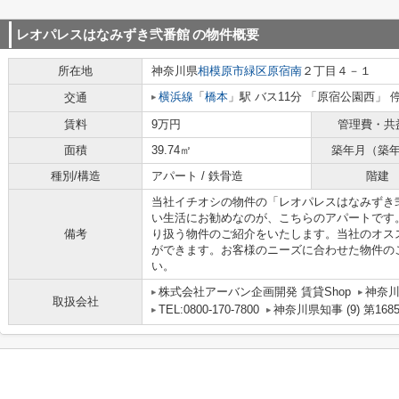
レオパレスはなみずき弐番館
の物件概要
所在地
神奈川県
相模原市緑区
原宿南
２丁目４－１
横浜線
「
橋本
」駅 バス11分 「原宿公園西」 
交通
賃料
9万円
管理費・共
面積
39.74㎡
築年月（築
種別/構造
アパート / 鉄骨造
階建
当社イチオシの物件の「レオパレスはなみずき
い生活にお勧めなのが、こちらのアパートです
備考
り扱う物件のご紹介をいたします。当社のオス
ができます。お客様のニーズに合わせた物件の
い。
株式会社アーバン企画開発 賃貸Shop
神奈川
取扱会社
TEL:0800-170-7800
神奈川県知事 (9) 第168