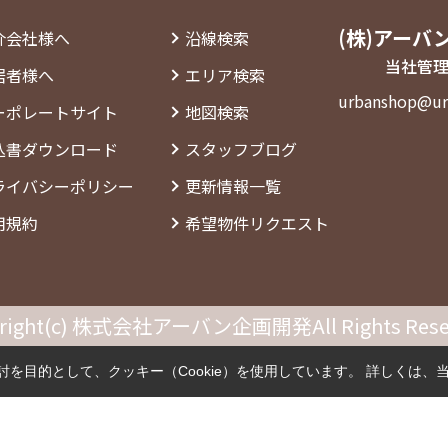
(株)アーバ
介会社様へ
沿線検索
当社管理
居者様へ
エリア検索
urbanshop@ur
ーポレートサイト
地図検索
込書ダウンロード
スタッフブログ
ライバシーポリシー
更新情報一覧
用規約
希望物件リクエスト
right(c) 株式会社アーバン企画開発All Rights Rese
を目的として、クッキー（Cookie）を使用しています。
詳しくは、