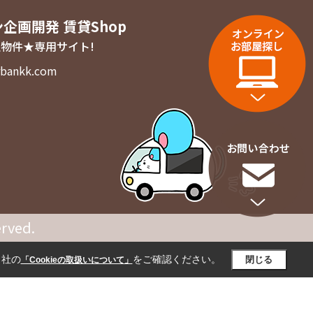
ン企画開発 賃貸Shop
物件★専用サイト!
bankk.com
rved.
当社の
をご確認ください。
閉じる
「Cookieの取扱いについて」