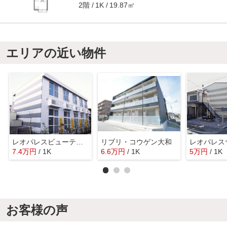
2階
19.87㎡
1K
エリアの近い物件
レオパレスビューティフル
リブリ・コウゲン大和
7.4
万
円
/ 1K
6.6
万
円
/ 1K
5
万
円
/ 1K
お客様の声