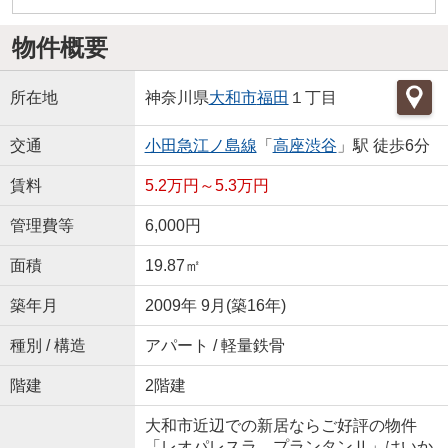
物件概要
所在地
神奈川県
大和市
福田
１丁目
交通
小田急江ノ島線
「
高座渋谷
」駅 徒歩6分
賃料
5.2万円～5.3万円
管理費等
6,000円
面積
19.87㎡
築年月
2009年 9月(築16年)
種別 / 構造
アパート / 軽量鉄骨
階建
2階建
大和市近辺での新居ならご好評の物件
「レオパレスラ プランタンⅡ」はいか