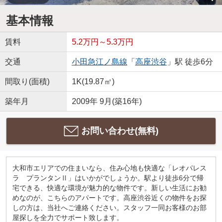
基本情報
賃料
5.2万円～5.3万円
交通
小田急江ノ島線
「
高座渋谷
」駅 徒歩6分
間取り(面積)
1K(19.87㎡)
築年月
2009年 9月(築16年)
お問い合わせ(無料)
大和市エリアでの住まいなら、住み心地も快適な「レオパレス
ラ プランタンⅡ」はいかがでしょうか。駅より徒歩6分で帰
宅できる、快適な環境が魅力的な物件です。新しい生活にお勧
めなのが、こちらのアパートです。高座渋谷近くの物件をお探
しの方は、当社へご連絡ください。スタッフ一同お客様のお部
屋探しを全力でサポート致します。