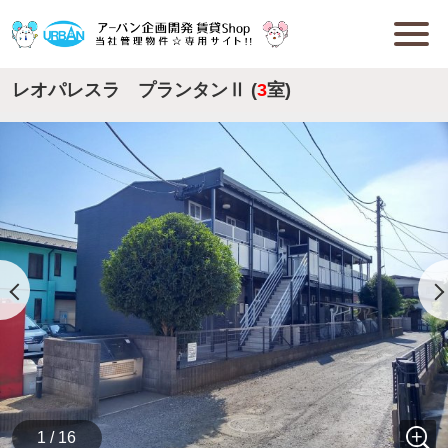
レオパレスラ プランタンⅡ (
3
室)
1 / 16