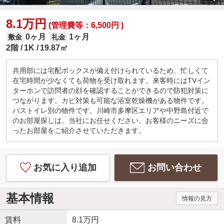
8.1万円
(管理費等：6,500円 )
0ヶ月
1ヶ月
敷金
礼金
2階
1K
19.87㎡
共用部には宅配ボックスが備え付けられているため、忙しくて
在宅時間が少なくても荷物を受け取れます。来客時にはTVイン
ターホンで訪問者の顔を確認することができるので防犯対策に
つながります。カビ対策も可能な浴室乾燥機がある物件です。
バストイレ別の物件です。川崎市多摩区エリアや中野島付近で
のお部屋探しは、当社にお任せください。お客様のニーズに合
ったお部屋をご紹介させていただきます。
お気に入り追加
お問い合わせ
基本情報
情報の見方
賃料
8.1万円