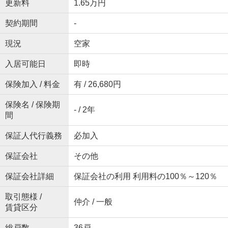
更新料
1.65万円
契約期間
-
現況
空家
入居可能日
即時
保険加入 / 料金
有 / 26,680円
保険名 / 保険期
- / 2年
間
保証人代行義務
必加入
保証会社
その他
保証会社詳細
保証会社の利用 利用料の100％～120％
取引態様 /
仲介 / 一般
賃貸区分
総戸数
36戸