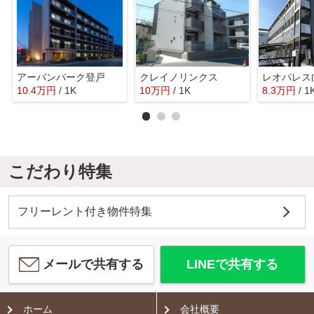
アーバンパーク登戸
クレイノリンクス
レオパレス
10.4
万
円
/ 1K
10
万
円
/ 1K
8.3
万
円
/ 1
こだわり特集
フリーレント付き物件特集
メールで共有する
LINEで共有する
ホーム
会社概要