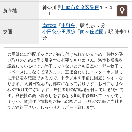
神奈川県
川崎市多摩区
登戸
１３４
所在地
－１
南武線
「
中野島
」駅 徒歩13分
交通
小田急小田原線
「
向ヶ丘遊園
」駅 徒歩19
分
共用部には宅配ボックスが備え付けられているため、荷物の受
け取りのために早く帰宅する必要がありません。浴室乾燥機を
設置しているので、外干しできないときも居室の一部を物干し
スペースにしなくて済みます。直接会わずにインターホン越し
に来訪者を確認できるので、トラブルを事前に回避しやすくな
ります。入居日指定のお部屋になっております、お日にちは令
和8年5月でございます。居住者用の駐輪場が付いている物件で
す。利便性の高い暮らしをするなら川崎市多摩区でいかがでし
ょうか。賃貸住宅情報をお探しの際には、ぜひお気軽に当社ま
でご連絡下さい。しっかりとサポート致します。