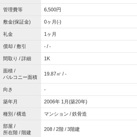
管理費等
6,500円
敷金(保証金)
0ヶ月(-)
礼金
1ヶ月
償却 / 敷引
- / -
間取り / 詳細
1K
面積 /
19.87㎡ / -
バルコニー面積
向き
-
築年月
2006年 1月(築20年)
種別 / 構造
マンション / 鉄骨造
部屋 /
208 / 2階 / 3階建
所在階 / 階建