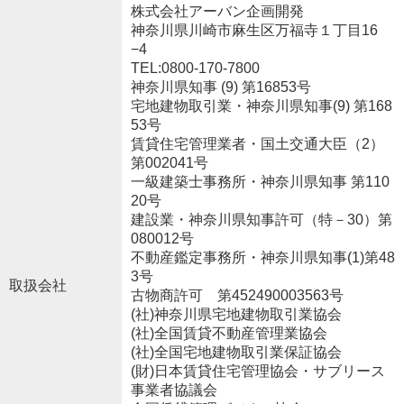
株式会社アーバン企画開発
神奈川県川崎市麻生区万福寺１丁目16
−4
TEL:0800-170-7800
神奈川県知事 (9) 第16853号
宅地建物取引業・神奈川県知事(9) 第168
53号
賃貸住宅管理業者・国土交通大臣（2）
第002041号
一級建築士事務所・神奈川県知事 第110
20号
建設業・神奈川県知事許可（特－30）第
080012号
不動産鑑定事務所・神奈川県知事(1)第48
3号
取扱会社
古物商許可 第452490003563号
(社)神奈川県宅地建物取引業協会
(社)全国賃貸不動産管理業協会
(社)全国宅地建物取引業保証協会
(財)日本賃貸住宅管理協会・サブリース
事業者協議会