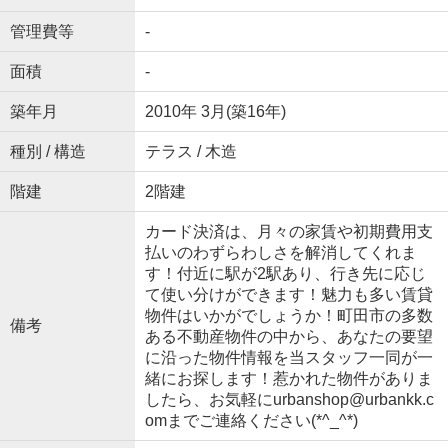
管理費等
-
面積
-
築年月
2010年 3月(築16年)
種別 / 構造
テラス / 木造
階建
2階建
カード決済は、月々の家賃や初期費用支
払いのわずらわしさを解消してくれま
す！付近に駅が2駅あり、行き先に応じ
て使い分けができます！魅力も多い賃貸
物件はいかがでしょうか！町田市の多数
備考
ある不動産物件の中から、あなたの要望
に沿った物件情報を当スタッフ一同が一
緒にお探します！惹かれた物件がありま
したら、お気軽にurbanshop@urbankk.c
omまでご連絡ください(*^_^*)