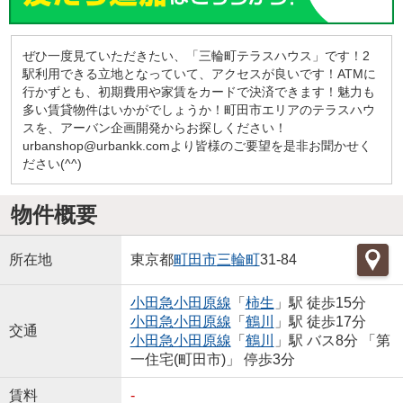
ぜひ一度見ていただきたい、「三輪町テラスハウス」です！2
駅利用できる立地となっていて、アクセスが良いです！ATMに
行かずとも、初期費用や家賃をカードで決済できます！魅力も
多い賃貸物件はいかがでしょうか！町田市エリアのテラスハウ
スを、アーバン企画開発からお探しください！
urbanshop@urbankk.comより皆様のご要望を是非お聞かせく
ださい(^^)
物件概要
所在地
東京都
町田市
三輪町
31-84
小田急小田原線
「
柿生
」駅 徒歩15分
小田急小田原線
「
鶴川
」駅 徒歩17分
交通
小田急小田原線
「
鶴川
」駅 バス8分 「第
一住宅(町田市)」 停歩3分
賃料
-