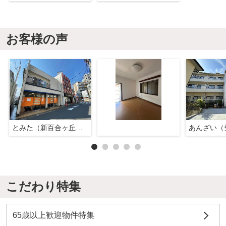
お客様の声
とみた（新百合ヶ丘店）
あんざい（
こだわり特集
65歳以上歓迎物件特集