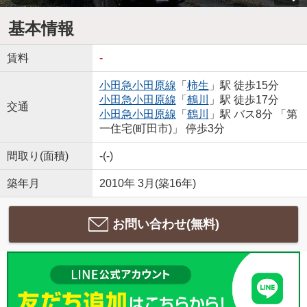
基本情報
賃料
-
小田急小田原線
「
柿生
」駅 徒歩15分
小田急小田原線
「
鶴川
」駅 徒歩17分
交通
小田急小田原線
「
鶴川
」駅 バス8分 「第
一住宅(町田市)」 停歩3分
間取り(面積)
-(-)
築年月
2010年 3月(築16年)
お問い合わせ(無料)