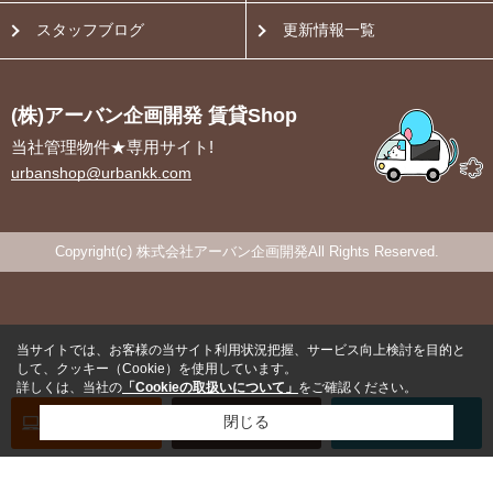
スタッフブログ
更新情報一覧
(株)アーバン企画開発 賃貸Shop
当社管理物件★専用サイト!
urbanshop@urbankk.com
Copyright(c) 株式会社アーバン企画開発All Rights Reserved.
当サイトでは、お客様の当サイト利用状況把握、サービス向上検討を目的と
して、クッキー（Cookie）を使用しています。
詳しくは、当社の
「Cookieの取扱いについて」
をご確認ください。
オンライン
お部屋探し
閉じる
お問い合わせ
お部屋探し
専用電話