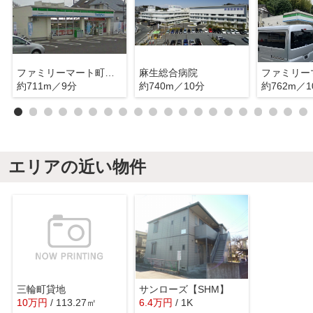
ファミリーマート町田三輪町店
麻生総合病院
約711m／9分
約740m／10分
約762m／1
エリアの近い物件
三輪町貸地
サンローズ【SHM】
10
万
円
/ 113.27㎡
6.4
万
円
/ 1K