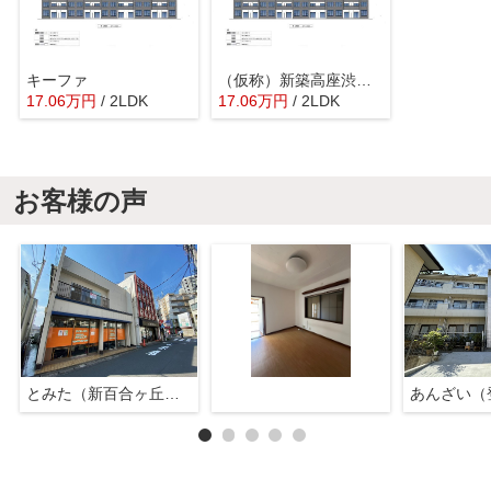
キーファ
（仮称）新築高座渋谷駅前マンション
17.06
万
円
/ 2LDK
17.06
万
円
/ 2LDK
お客様の声
とみた（新百合ヶ丘店）
あんざい（