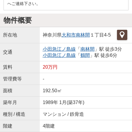
へご連絡下さい。
物件概要
所在地
神奈川県
大和市
南林間
１丁目4-5
小田急江ノ島線
「
南林間
」駅 徒歩3分
交通
小田急江ノ島線
「
鶴間
」駅 徒歩6分
賃料
20万円
管理費等
-
面積
192.50㎡
築年月
1989年 1月(築37年)
種別 / 構造
マンション / 鉄骨造
階建
4階建