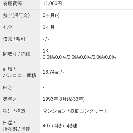
管理費等
11,000円
敷金(保証金)
0ヶ月(-)
礼金
1ヶ月
償却 / 敷引
- / -
1K
間取り / 詳細
0.0帖
/
0.0帖
/
0.0帖
/
0.0帖
/
0.0帖
/
0.0帖
面積 /
16.74㎡ / -
バルコニー面積
向き
-
築年月
1993年 8月(築33年)
種別 / 構造
マンション / 鉄筋コンクリート
部屋 /
407 / 4階 / 5階建
所在階 / 階建