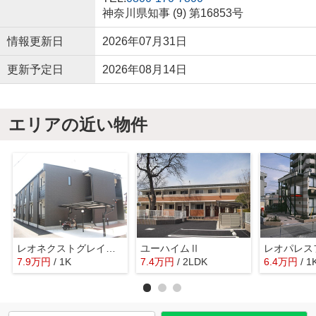
神奈川県知事 (9) 第16853号
情報更新日
2026年07月31日
更新予定日
2026年08月14日
エリアの近い物件
レオネクストグレイスメゾン
ユーハイムⅡ
7.9
万
円
/ 1K
7.4
万
円
/ 2LDK
6.4
万
円
/ 1