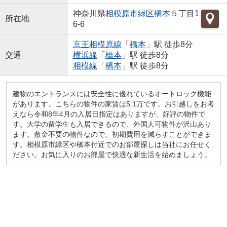
神奈川県
相模原市緑区
橋本
５丁目1
所在地
6-6
京王相模原線
「
橋本
」駅 徒歩8分
交通
横浜線
「
橋本
」駅 徒歩8分
相模線
「
橋本
」駅 徒歩8分
建物のエントランスには安全性に優れているオートロック機能
があります。こちらの物件の家賃は5.1万です。お引越しをお考
えなら令和8年4月の入居日指定はありますが、好評の物件で
す。大学の留学生も入居できるので、外国人可物件が沢山あり
ます。敷金不要の物件なので、初期費用を減らすことができま
す。相模原市緑区や橋本付近でのお部屋探しは当社にお任せく
ださい。お気に入りのお部屋で快適な新生活を始めましょう。