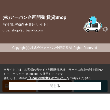
(株)アーバン企画開発 賃貸Shop
当社管理物件★専用サイト!
urbanshop@urbankk.com
Copyright(c) 株式会社アーバン企画開発All Rights Reserved.
当サイトでは、お客様の当サイト利用状況把握、サービス向上検討を目的と
して、クッキー（Cookie）を使用しています。
詳しくは、当社の
「Cookieの取扱いについて」
をご確認ください。
オンライン
お部屋探し
閉じる
お問い合わせ
お部屋探し
専用電話