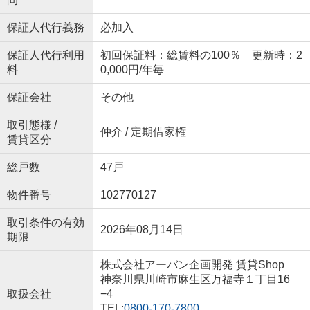
保証人代行義務
必加入
保証人代行利用
初回保証料：総賃料の100％ 更新時：2
料
0,000円/年毎
保証会社
その他
取引態様 /
仲介 / 定期借家権
賃貸区分
総戸数
47戸
物件番号
102770127
取引条件の有効
2026年08月14日
期限
株式会社アーバン企画開発 賃貸Shop
神奈川県川崎市麻生区万福寺１丁目16
取扱会社
−4
TEL:
0800-170-7800