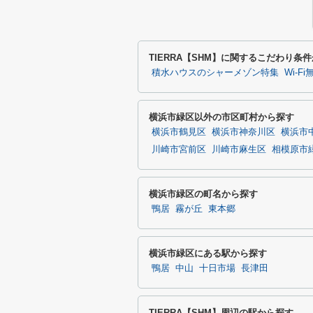
TIERRA【SHM】に関するこだわり条
積水ハウスのシャーメゾン特集
Wi-F
横浜市緑区以外の市区町村から探す
横浜市鶴見区
横浜市神奈川区
横浜市
川崎市宮前区
川崎市麻生区
相模原市
横浜市緑区の町名から探す
鴨居
霧が丘
東本郷
横浜市緑区にある駅から探す
鴨居
中山
十日市場
長津田
TIERRA【SHM】周辺の駅から探す