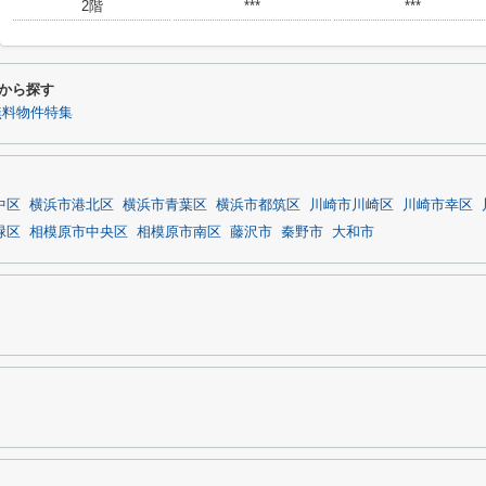
2階
***
***
件から探す
i無料物件特集
中区
横浜市港北区
横浜市青葉区
横浜市都筑区
川崎市川崎区
川崎市幸区
緑区
相模原市中央区
相模原市南区
藤沢市
秦野市
大和市