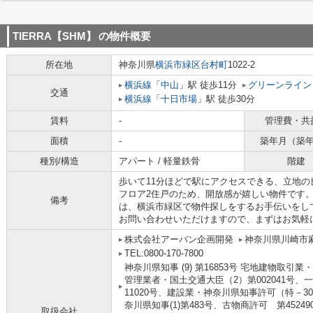
TIERRA【SHM】
の物件概要
所在地
神奈川県
横浜市緑区
台村町
1022-2
横浜線
「
中山
」駅 徒歩11分
グリーンライン
交通
横浜線
「
十日市場
」駅 徒歩30分
賃料
-
管理費・共
面積
-
築年月（築
種別/構造
アパート / 軽量鉄骨
階建
歩いて11分ほどで駅にアクセスできる、立地の
フロア2住戸のため、開放感が嬉しい物件です
備考
は、横浜市緑区で物件探しをするお手伝いをしています。
お問い合わせいただけますので、まずはお気軽
株式会社アーバン企画開発
神奈川県川崎市麻
TEL:0800-170-7800
神奈川県知事 (9) 第16853号 宅地建物取引業
管理業者・国土交通大臣（2）第002041号、
11020号、建設業・神奈川県知事許可（特－30
奈川県知事(1)第483号、古物商許可 第452490
取扱会社