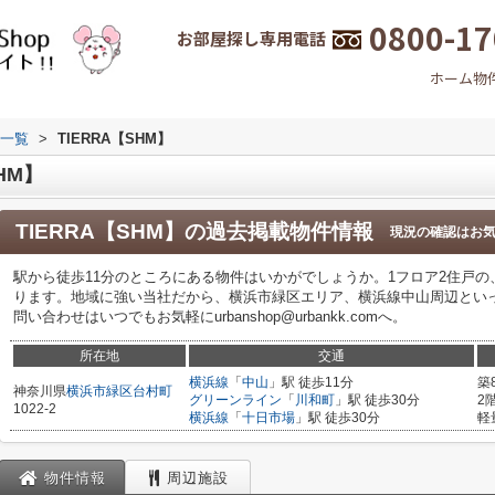
0800-17
お部屋探し専用電話
ホーム
物
一覧
>
TIERRA【SHM】
HM】
TIERRA【SHM】
の過去掲載物件情報
現況の確認はお
駅から徒歩11分のところにある物件はいかがでしょうか。1フロア2住戸
ります。地域に強い当社だから、横浜市緑区エリア、横浜線中山周辺とい
問い合わせはいつでもお気軽にurbanshop@urbankk.comへ。
所在地
交通
横浜線
「
中山
」駅 徒歩11分
築
神奈川県
横浜市緑区
台村町
グリーンライン
「
川和町
」駅 徒歩30分
2
1022-2
横浜線
「
十日市場
」駅 徒歩30分
軽
物件情報
周辺施設