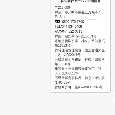
株式会社アーバン企画開発
〒215-0004
神奈川県川崎市麻生区万福寺１丁
目16−4
0800-170-7800
TEL/044-934-6408
FAX/044-922-3713
神奈川県知事 (9) 第16853号
宅地建物取引業・神奈川県知事(9)
第16853号
賃貸住宅管理業者・国土交通大臣
（2）第002041号
一級建築士事務所・神奈川県知事
第11020号
建設業・神奈川県知事許可（特－
30）第080012号
不動産鑑定事務所・神奈川県知事
(1)第483号
古物商許可 第452490003563号