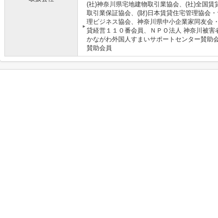
(社)神奈川県宅地建物取引業協会、(社)全国賃
取引業保証協会、(財)日本賃貸住宅管理協会
理ビジネス協会、神奈川県中小企業家同友会・
貸経営１１０番会員、ＮＰＯ法人 神奈川被害
かながわ外国人すまいサポートセンター賛助会
賛助会員