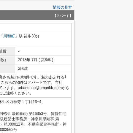
情報の見方
【アパート】
「
川和町
」駅 徒歩30分
益費
-
年数）
2018年 7月 ( 築8年 )
2階建
良さも魅力の物件です。魅力あふれる1
。こちらの物件はアパートです。当社
urbanshop@urbankk.comから
にご連絡ください。
生区万福寺１丁目16−4
・神奈川県知事(9) 第16853号、賃貸住宅
一級建築士事務所・神奈川県知事 第
）第080012号、不動産鑑定事務所・神
003563号