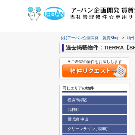
(株)アーバン企画開発 賃貸Shop
>
物件
過去掲載物件：TIERRA【S
▼ご希望の物件をお探しします
同じエリアの物件
横浜市緑区
台村町
横浜線 中山
グリーンライン 川和町