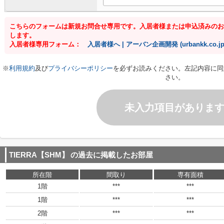
こちらのフォームは新規お問合せ専用です。入居者様または申込済みのお
します。
入居者様専用フォーム：
入居者様へ | アーバン企画開発 (urbankk.co.jp
※
利用規約
及び
プライバシーポリシー
を必ずお読みください。左記内容に同
さい。
未入力項目がありま
TIERRA【SHM】
の過去に掲載したお部屋
所在階
間取り
専有面積
1階
***
***
1階
***
***
2階
***
***