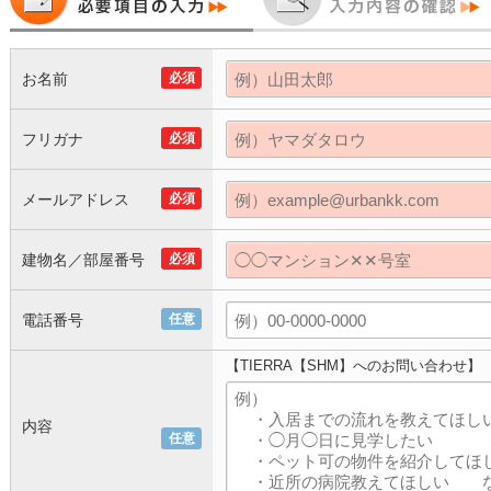
お名前
必須
フリガナ
必須
メールアドレス
必須
建物名／部屋番号
必須
電話番号
任意
【TIERRA【SHM】へのお問い合わせ】
内容
任意