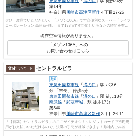
東急田園都市線
「
溝の口
」駅 徒歩24分
築14年
神奈川県
川崎市高津区
新作
４丁目17-25
ぜひ一度見ていただきたい、「メゾン106A」です◎便利なスーパー「ライフ
コーポレーション 高津新作店」まで198mです◎忙しいあなたの時間を有効
的に使えるのが敷地内ごみ置き場です◎ぜ...
現在空室情報がありません。
「メゾン106A」への
お問い合わせはこちら
セントラルビラ
賃貸 | アパート
敷0
東急田園都市線
「
溝の口
」駅 バス6
分 「末長」 停歩5分
東急田園都市線
「
溝の口
」駅 徒歩18分
南武線
「
武蔵新城
」駅 徒歩17分
築3年
神奈川県
川崎市高津区
新作
３丁目26-11
「【新築】セントラルビラ」のここがイチオシ！クレジットカードで初期費
用がお支払いいただけるので、決済の手間が軽減できます！敷地内ごみ置き
場は、ごみを捨てる手間を減らしてく...