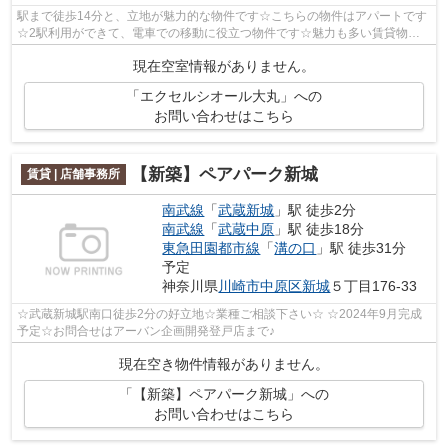
駅まで徒歩14分と、立地が魅力的な物件です☆こちらの物件はアパートです
☆2駅利用ができて、電車での移動に役立つ物件です☆魅力も多い賃貸物件
はいかがでしょうか☆南武線武蔵新城付近で...
現在空室情報がありません。
「エクセルシオール大丸」への
お問い合わせはこちら
【新築】ペアパーク新城
賃貸 | 店舗事務所
南武線
「
武蔵新城
」駅 徒歩2分
南武線
「
武蔵中原
」駅 徒歩18分
東急田園都市線
「
溝の口
」駅 徒歩31分
予定
神奈川県
川崎市中原区
新城
５丁目176-33
☆武蔵新城駅南口徒歩2分の好立地☆業種ご相談下さい☆ ☆2024年9月完成
予定☆お問合せはアーバン企画開発登戸店まで♪
現在空き物件情報がありません。
「【新築】ペアパーク新城」への
お問い合わせはこちら