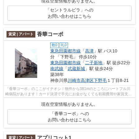
現在空室情報がありません。
「セントラルビラ」への
お問い合わせはこちら
香華コーポ
賃貸 | アパート
敷0
礼0
東急田園都市線
「
高津
」駅 バス10
分 「下野毛」 停歩10分
東急田園都市線
「
二子新地
」駅 徒歩22分
南武線
「
武蔵新城
」駅 徒歩24分
築38年
神奈川県
川崎市高津区
下野毛
１丁目8-21
「香華コーポ」のここがイチオシ！物件から381mのところにハートフル川
崎病院があります！カード決済で手元にお金がなくても初期費用や家賃支払
いができます！新しい日々を送るにふさ...
現在空室情報がありません。
「香華コーポ」への
お問い合わせはこちら
アプリコット1
賃貸 | アパート