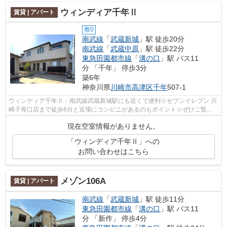
ウィンディア千年Ⅱ
賃貸 | アパート
敷0
南武線
「
武蔵新城
」駅 徒歩20分
南武線
「
武蔵中原
」駅 徒歩22分
東急田園都市線
「
溝の口
」駅 バス11
分 「千年」 停歩3分
築6年
神奈川県
川崎市高津区
千年
507-1
ウィンディア千年Ⅱ：南武線武蔵新城駅にも近くて便利☆セブンイレブン 川
崎子母口店まで徒歩6分と近場にコンビニがあるのもポイント☆ぜひご覧い
ただきたい賃貸物件です☆南武線武蔵新城...
現在空室情報がありません。
「ウィンディア千年Ⅱ」への
お問い合わせはこちら
メゾン106A
賃貸 | アパート
南武線
「
武蔵新城
」駅 徒歩11分
東急田園都市線
「
溝の口
」駅 バス11
分 「新作」 停歩4分