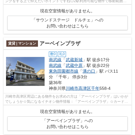
ングをする上で抑えたいポイントですね◎2駅利用可能な物件で移動範囲が
広がります◎共用部には敷地内ごみ置き場...
現在空室情報がありません。
「サウンドステージ ドルチェ」への
お問い合わせはこちら
アーベインプラザ
賃貸 | マンション
敷0
礼0
南武線
「
武蔵新城
」駅 徒歩17分
南武線
「
武蔵中原
」駅 徒歩22分
東急田園都市線
「
溝の口
」駅 バス11
分 「千年」 停歩3分
築36年
神奈川県
川崎市高津区
千年
558-4
川崎市高津区周辺にある物件をお求めの方は「アーベインプラザ」はいかが
でしょうか☆気になるイチオシ物件情報：「アーベインプラザ」☆カード決
済であれば、現金が手元になくてもお支...
現在空室情報がありません。
「アーベインプラザ」への
お問い合わせはこちら