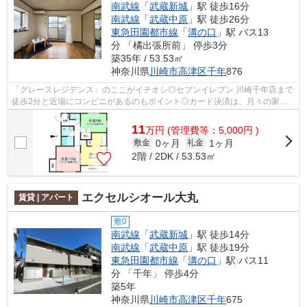
南武線
「
武蔵新城
」駅 徒歩16分
南武線
「
武蔵中原
」駅 徒歩26分
東急田園都市線
「
溝の口
」駅 バス13
分 「橘出張所前」 停歩3分
築35年 / 53.53㎡
神奈川県
川崎市高津区
千年
876
「グレースレジデンス」のここがイチオシ◎セブンイレブン 川崎千年店まで
徒歩2分と近場にコンビニがあるのもポイント◎カード決済は、月々の家賃
や初期費用支払いのわずらわしさを解消...
11
万
円
(管理費等：5,000円 )
0ヶ月
1ヶ月
敷金
礼金
2階 / 2DK / 53.53㎡
エクセルシオール大丸
賃貸 | アパート
敷0
南武線
「
武蔵新城
」駅 徒歩14分
南武線
「
武蔵中原
」駅 徒歩19分
東急田園都市線
「
溝の口
」駅 バス11
分 「千年」 停歩4分
築5年
神奈川県
川崎市高津区
千年
675