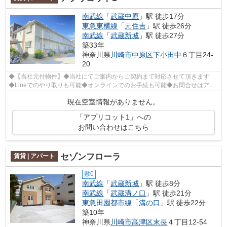
南武線
「
武蔵中原
」駅 徒歩17分
東急東横線
「
元住吉
」駅 徒歩26分
南武線
「
武蔵新城
」駅 徒歩27分
築33年
神奈川県
川崎市中原区
下小田中
６丁目24-
20
◆【当社元付物件】◆当社にてご案内からご契約まで対応させて頂きます
◆Lineでのやり取りも可能◆オンラインでのお手続も可能◆お問合せはアー
バン企画開発登戸店(044-932-6015)まで◆
現在空室情報がありません。
「アプリコット1」への
お問い合わせはこちら
セゾンフローラ
賃貸 | アパート
敷0
南武線
「
武蔵新城
」駅 徒歩8分
南武線
「
武蔵溝ノ口
」駅 徒歩21分
東急田園都市線
「
溝の口
」駅 徒歩22分
築10年
神奈川県
川崎市高津区
末長
４丁目12-54