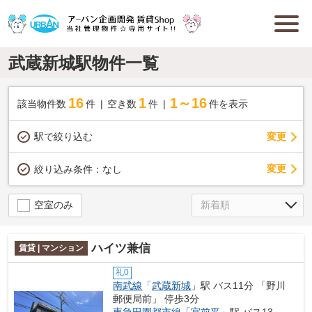
武蔵新城駅物件一覧
16
1
1～16
該当物件数
件
空き数
件
件を表示
駅で絞り込む
変更
変更
絞り込み条件：
なし
空室のみ
ハイツ兼信
賃貸 | マンション
礼0
南武線
「
武蔵新城
」駅 バス11分 「野川
郵便局前」 停歩3分
東急田園都市線
「
宮前平
」駅 バス13