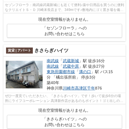
セゾンフローラ：南武線武蔵新城にも近くて便利♪薬や日用品を買うのに便利
なクリエイトＳ・Ｄ 川崎末長店まで、349mです♪敷地内にゴミ置き場を備え
ているので敷地外に出る必要が無く、...
現在空室情報がありません。
「セゾンフローラ」への
お問い合わせはこちら
きさらぎハイツ
賃貸 | アパート
南武線
「
武蔵新城
」駅 徒歩16分
南武線
「
武蔵中原
」駅 徒歩27分
東急田園都市線
「
溝の口
」駅 バス15
分 「橘出張所前」 停歩3分
築40年
神奈川県
川崎市高津区
千年
876
ぜひ一度見ていただきたい、「きさらぎハイツ」です！歩いて徒歩6分の場
所にライフコーポレーション 高津新作店があるのもポイント！ゴミ出しの負
担が軽減できる敷地内ごみ置き場付き...
現在空室情報がありません。
「きさらぎハイツ」への
お問い合わせはこちら