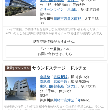
分 「野川郵便局前」 停歩3分
グリーンライン
「
東山田
」駅 徒歩33分
築51年
神奈川県
川崎市宮前区
南野川
３丁目33-
38
「ハイツ兼信」の物件情報をお探しならお気軽にお問い合わせください
♪263mのところに川崎野川郵便局があります♪バス停徒歩3分以内なので天気
が悪い日も移動に困りません♪ぜひご覧いた...
現在空室情報がありません。
「ハイツ兼信」への
お問い合わせはこちら
サウンドステージ ドルチェ
賃貸 | マンション
南武線
「
武蔵新城
」駅 徒歩15分
南武線
「
武蔵中原
」駅 徒歩20分
東急田園都市線
「
溝の口
」駅 バス15
分 「千年」 停歩3分
築2年
神奈川県
川崎市高津区
千年
664-1
徒歩8分の場所に川崎市立 橘小学校があります◎場所が平坦なのは、ランニ