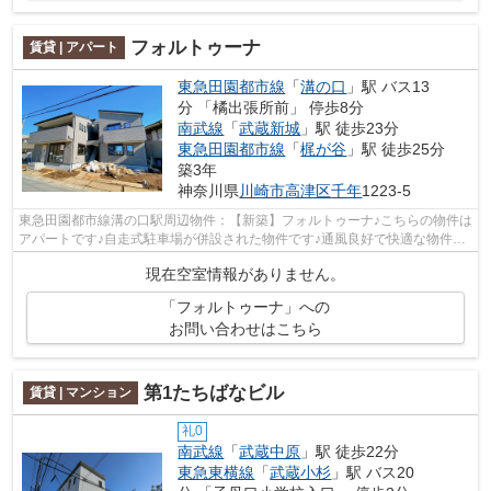
フォルトゥーナ
賃貸 | アパート
東急田園都市線
「
溝の口
」駅 バス13
分 「橘出張所前」 停歩8分
南武線
「
武蔵新城
」駅 徒歩23分
東急田園都市線
「
梶が谷
」駅 徒歩25分
築3年
神奈川県
川崎市高津区
千年
1223-5
東急田園都市線溝の口駅周辺物件：【新築】フォルトゥーナ♪こちらの物件は
アパートです♪自走式駐車場が併設された物件です♪通風良好で快適な物件で
す♪こだわりの不動産情報を整理して...
現在空室情報がありません。
「フォルトゥーナ」への
お問い合わせはこちら
第1たちばなビル
賃貸 | マンション
礼0
南武線
「
武蔵中原
」駅 徒歩22分
東急東横線
「
武蔵小杉
」駅 バス20