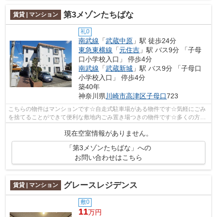
第3メゾンたちばな
賃貸 | マンション
礼0
南武線
「
武蔵中原
」駅 徒歩24分
東急東横線
「
元住吉
」駅 バス9分 「子母
口小学校入口」 停歩4分
南武線
「
武蔵新城
」駅 バス9分 「子母口
小学校入口」 停歩4分
築40年
神奈川県
川崎市高津区
子母口
723
こちらの物件はマンションです☆自走式駐車場がある物件です☆気軽にごみ
を捨てることができて便利な敷地内ごみ置き場つきの物件です☆多くの方に
ご好評をいただいている、清潔感のある賃...
現在空室情報がありません。
「第3メゾンたちばな」への
お問い合わせはこちら
グレースレジデンス
賃貸 | マンション
敷0
11
万円