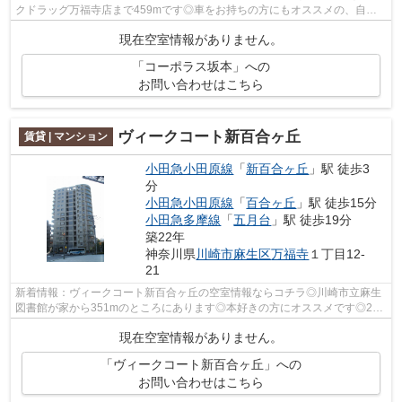
クドラッグ万福寺店まで459mです◎車をお持ちの方にもオススメの、自走
式駐車場を利用できる物件です◎多くの方に...
現在空室情報がありません。
「コーポラス坂本」への
お問い合わせはこちら
ヴィークコート新百合ヶ丘
賃貸 | マンション
小田急小田原線
「
新百合ヶ丘
」駅 徒歩3
分
小田急小田原線
「
百合ヶ丘
」駅 徒歩15分
小田急多摩線
「
五月台
」駅 徒歩19分
築22年
神奈川県
川崎市麻生区
万福寺
１丁目12-
21
新着情報：ヴィークコート新百合ヶ丘の空室情報ならコチラ◎川崎市立麻生
図書館が家から351mのところにあります◎本好きの方にオススメです◎2駅
利用できる場所にあり、行き先に応じて乗...
現在空室情報がありません。
「ヴィークコート新百合ヶ丘」への
お問い合わせはこちら