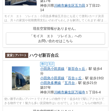
築17年
神奈川県
川崎市麻生区
五力田
３丁目22-
14
モイス エト ソレイユ：小田急多摩線五月台にも近くて便利♪カード決済
は、月々の家賃や初期費用支払いのわずらわしさを解消してくれます♪駅まで
徒歩1分の位置に立地する、アクセス良...
現在空室情報がありません。
「モイス エト ソレイユ」への
お問い合わせはこちら
ハウゼ新百合丘
賃貸 | アパート
敷0
礼0
小田急小田原線
「
新百合ヶ丘
」駅 徒歩4
分
小田急小田原線
「
百合ヶ丘
」駅 徒歩19分
小田急多摩線
「
五月台
」駅 徒歩21分
築37年
神奈川県
川崎市麻生区
万福寺
１丁目6-4
使い勝手の良いアパートでイチオシの物件です！徒歩4分で駅にアクセスで
きる物件です！魅力も多い賃貸物件はいかがでしょうか！こちらの物件詳細
につきましては、お気軽にご連絡くださ...