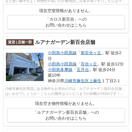
ると使い勝手がよく利便性が高いのが敷地内ごみ置き場です◎こちらはマン
ションタイプになります◎新しい日々を送る...
現在空室情報がありません。
「カロス新百合」への
お問い合わせはこちら
ルアナガーデン新百合店舗
賃貸 | 店舗一部
小田急小田原線
「
新百合ヶ丘
」駅 徒歩2
分
小田急小田原線
「
百合ヶ丘
」駅 徒歩12分
小田急多摩線
「
五月台
」駅 徒歩24分
築10年
神奈川県
川崎市麻生区
上麻生
１丁目2-1
川崎市麻生区周辺にある物件をお求めの方は「ルアナガーデン新百合店舗」
はいかがでしょうか！こちらの物件はコンビニまでの距離が182mです！自
走式の駐車場がある物件です！駅まで歩...
現在空き物件情報がありません。
「ルアナガーデン新百合店舗」への
お問い合わせはこちら