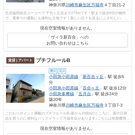
神奈川県
川崎市麻生区
万福寺
４丁目21-2
生活協同組合ユーコープ 千代ヶ丘店まで275mです！駅まで徒歩8分の物件
で、電車での通勤にも便利な立地です！新しい日々を送るにふさわしい、き
れいな室内です！アーバン企画開発では...
現在空室情報がありません。
「ヴィラ新百合」への
お問い合わせはこちら
プチフルールB
賃貸 | アパート
敷0
礼0
小田急小田原線
「
新百合ヶ丘
」駅 徒歩5
分
小田急小田原線
「
百合ヶ丘
」駅 徒歩12分
小田急多摩線
「
五月台
」駅 徒歩24分
築20年
神奈川県
川崎市麻生区
万福寺
３丁目7-3
こだわりポイント満載のプチフルールB♪家から249mのところに、薬や日用
品を買うのに便利なハックドラッグ万福寺店があります♪こちらは初期費用を
カードでお支払いいただける物件なので...
現在空室情報がありません。