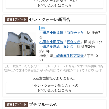
「アルシオーネ新ゆり」への
お問い合わせはこちら
セレ・クォーレ新百合
賃貸 | アパート
敷0
小田急小田原線
「
新百合ヶ丘
」駅 徒歩7
分
小田急小田原線
「
百合ヶ丘
」駅 徒歩11分
小田急多摩線
「
五月台
」駅 徒歩24分
築19年
神奈川県
川崎市麻生区
万福寺
３丁目10-
21
ぜひ一度見ていただきたい、「セレ・クォーレ新百合」です♪2駅利用可能な
物件なので交通の利便性が良いのが魅力です♪地域のゴミ捨て場まで行かずに
サッとゴミ出しできるように、共用部...
現在空室情報がありません。
「セレ・クォーレ新百合」への
お問い合わせはこちら
プチフルールA
賃貸 | アパート