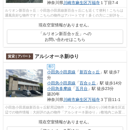
神奈川県
川崎市麻生区
万福寺
１丁目7-4
ルリオン新百合ヶ丘：小田急小田原線新百合ヶ丘にも近くて便利！こちらは
通風良好な物件です！こちらの物件はアパートです！多くの方にご好評をい
ただいている、清潔感のある賃貸物件...
現在空室情報がありません。
「ルリオン新百合ヶ丘」への
お問い合わせはこちら
アルシオーネ新ゆり
賃貸 | アパート
敷0
小田急小田原線
「
新百合ヶ丘
」駅 徒歩7
分
小田急小田原線
「
百合ヶ丘
」駅 徒歩14分
小田急多摩線
「
五月台
」駅 徒歩23分
築20年
神奈川県
川崎市麻生区
万福寺
３丁目11-1
小田急小田原線新百合ヶ丘駅周辺物件：アルシオーネ新ゆり♪川崎市麻生区近
辺での物件情報：大好評のあの物件「アルシオーネ新ゆり」♪敷地内ごみ置き
場は、簡単にごみ捨てができるのが...
現在空室情報がありません。