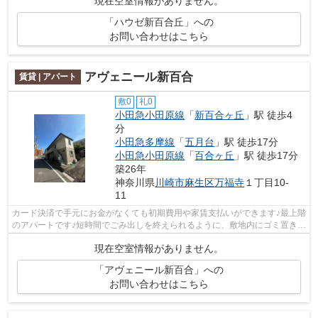
現在空室情報がありません。
「ハウゼ新百合丘」への
お問い合わせはこちら
アヴェニール新百合
賃貸 | アパート
敷0
礼0
小田急小田原線
「
新百合ヶ丘
」駅 徒歩4
分
小田急多摩線
「
五月台
」駅 徒歩17分
小田急小田原線
「
百合ヶ丘
」駅 徒歩17分
築26年
神奈川県
川崎市麻生区
万福寺
１丁目10-
11
カード決済で手元にお金がなくても初期費用や家賃支払いができます♪最上階
のアパートです♪短時間でごみ出しを終えられるように、敷地内にゴミ置き場
をつけております♪新しい日々を送る...
現在空室情報がありません。
「アヴェニール新百合」への
お問い合わせはこちら