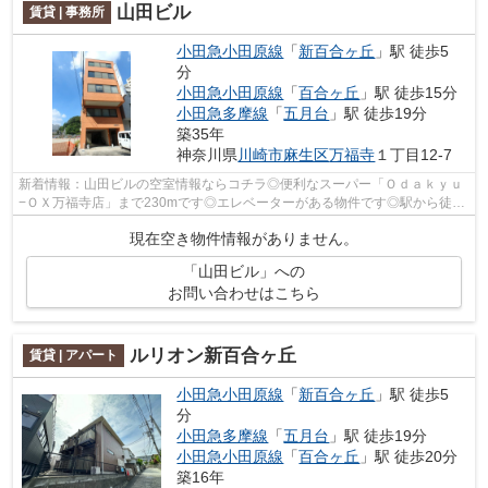
山田ビル
賃貸 | 事務所
小田急小田原線
「
新百合ヶ丘
」駅 徒歩5
分
小田急小田原線
「
百合ヶ丘
」駅 徒歩15分
小田急多摩線
「
五月台
」駅 徒歩19分
築35年
神奈川県
川崎市麻生区
万福寺
１丁目12-7
新着情報：山田ビルの空室情報ならコチラ◎便利なスーパー「Ｏｄａｋｙｕ
−ＯＸ万福寺店」まで230mです◎エレベーターがある物件です◎駅から徒歩
5分というアクセス良好な駅近物件はいかが...
現在空き物件情報がありません。
「山田ビル」への
お問い合わせはこちら
ルリオン新百合ヶ丘
賃貸 | アパート
小田急小田原線
「
新百合ヶ丘
」駅 徒歩5
分
小田急多摩線
「
五月台
」駅 徒歩19分
小田急小田原線
「
百合ヶ丘
」駅 徒歩20分
築16年