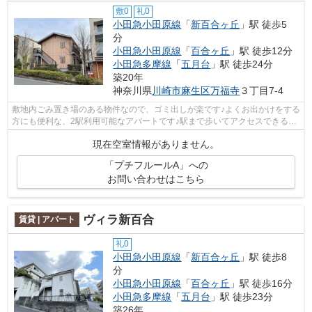
敷0
礼0
小田急小田原線
「
新百合ヶ丘
」駅 徒歩5
分
小田急小田原線
「
百合ヶ丘
」駅 徒歩12分
小田急多摩線
「
五月台
」駅 徒歩24分
築20年
神奈川県
川崎市麻生区
万福寺
３丁目7-4
敷地内ごみ置き場のある物件なので、ゴミ出しが楽です♪よくお出かけをする
方にも便利な、2駅利用可能なアパートです♪駅まで歩いてアクセスできる、
徒歩5分の距離に立地する物件です♪魅...
現在空室情報がありません。
「プチフルールA」への
お問い合わせはこちら
ヴィラ新百合
賃貸 | アパート
礼0
小田急小田原線
「
新百合ヶ丘
」駅 徒歩8
分
小田急小田原線
「
百合ヶ丘
」駅 徒歩16分
小田急多摩線
「
五月台
」駅 徒歩23分
築26年