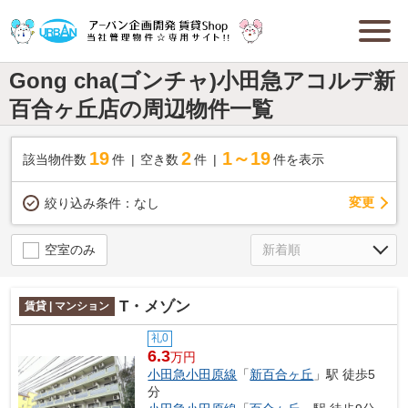
Gong cha(ゴンチャ)小田急アコルデ新
百合ヶ丘店の周辺物件一覧
19
2
1～19
該当物件数
件
空き数
件
件を表示
変更
絞り込み条件：
なし
空室のみ
T・メゾン
賃貸 | マンション
礼0
6.3
万円
小田急小田原線
「
新百合ヶ丘
」駅 徒歩5
分