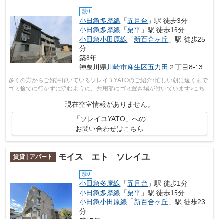
敷0
小田急多摩線
「
五月台
」駅 徒歩3分
小田急多摩線
「
栗平
」駅 徒歩16分
小田急小田原線
「
新百合ヶ丘
」駅 徒歩25
分
築8年
神奈川県
川崎市麻生区
五力田
２丁目8-13
多くの方からご好評頂いているソレイユYATOのご紹介♪忙しい朝に遠くまで
ゴミ捨てに行かずに済むように、共用部にゴミ置き場が付いています♪こちら
の物件はアパートです♪新しい日々を送...
現在空室情報がありません。
「ソレイユYATO」への
お問い合わせはこちら
モイス エト ソレイユ
賃貸 | アパート
敷0
小田急多摩線
「
五月台
」駅 徒歩1分
小田急多摩線
「
栗平
」駅 徒歩15分
小田急小田原線
「
新百合ヶ丘
」駅 徒歩23
分