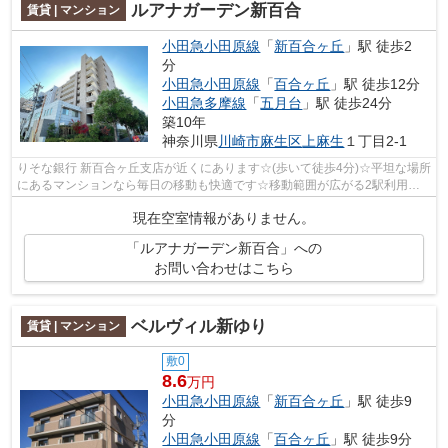
ルアナガーデン新百合
賃貸 | マンション
小田急小田原線
「
新百合ヶ丘
」駅 徒歩2
分
小田急小田原線
「
百合ヶ丘
」駅 徒歩12分
小田急多摩線
「
五月台
」駅 徒歩24分
築10年
神奈川県
川崎市麻生区
上麻生
１丁目2-1
りそな銀行 新百合ヶ丘支店が近くにあります☆(歩いて徒歩4分)☆平坦な場所
にあるマンションなら毎日の移動も快適です☆移動範囲が広がる2駅利用可
能な物件です☆共用部にはエレベータ・敷...
現在空室情報がありません。
「ルアナガーデン新百合」への
お問い合わせはこちら
ベルヴィル新ゆり
賃貸 | マンション
敷0
8.6
万円
小田急小田原線
「
新百合ヶ丘
」駅 徒歩9
分
小田急小田原線
「
百合ヶ丘
」駅 徒歩9分