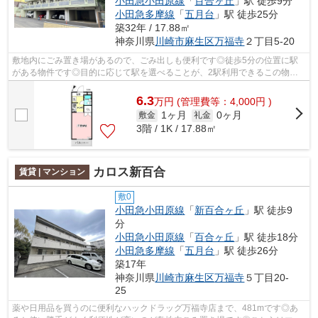
小田急小田原線
「
百合ヶ丘
」駅 徒歩9分
小田急多摩線
「
五月台
」駅 徒歩25分
築32年 / 17.88㎡
神奈川県
川崎市麻生区
万福寺
２丁目5-20
敷地内にごみ置き場があるので、ごみ出しも便利です◎徒歩5分の位置に駅
がある物件です◎目的に応じて駅を選べることが、2駅利用できるこの物件
のメリットです◎ぜひご覧いただきたい賃貸...
6.3
万
円
(管理費等：4,000円 )
1ヶ月
0ヶ月
敷金
礼金
3階 / 1K / 17.88㎡
カロス新百合
賃貸 | マンション
敷0
小田急小田原線
「
新百合ヶ丘
」駅 徒歩9
分
小田急小田原線
「
百合ヶ丘
」駅 徒歩18分
小田急多摩線
「
五月台
」駅 徒歩26分
築17年
神奈川県
川崎市麻生区
万福寺
５丁目20-
25
薬や日用品を買うのに便利なハックドラッグ万福寺店まで、481mです◎あ