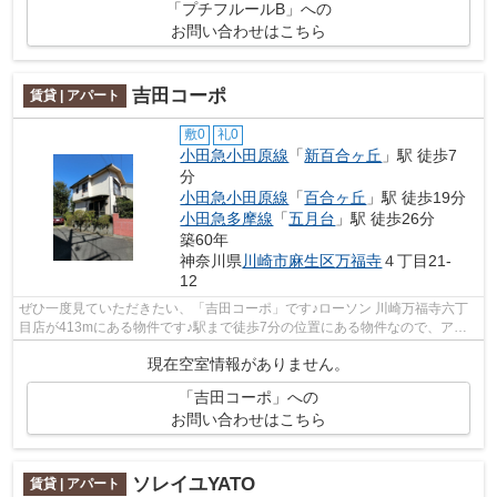
「プチフルールB」への
お問い合わせはこちら
吉田コーポ
賃貸 | アパート
敷0
礼0
小田急小田原線
「
新百合ヶ丘
」駅 徒歩7
分
小田急小田原線
「
百合ヶ丘
」駅 徒歩19分
小田急多摩線
「
五月台
」駅 徒歩26分
築60年
神奈川県
川崎市麻生区
万福寺
４丁目21-
12
ぜひ一度見ていただきたい、「吉田コーポ」です♪ローソン 川崎万福寺六丁
目店が413mにある物件です♪駅まで徒歩7分の位置にある物件なので、アク
セスも良好です♪賃貸物件です♪室内環境...
現在空室情報がありません。
「吉田コーポ」への
お問い合わせはこちら
ソレイユYATO
賃貸 | アパート