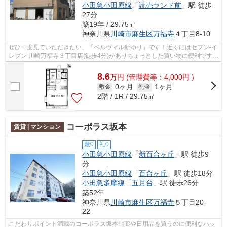
小田急小田原線
「
読売ランド前
」駅 徒歩
27分
築19年 / 29.75㎡
神奈川県
川崎市麻生区
万福寺
４丁目8-10
ぜひ一度見ていただきたい、「ベルヴィル新ゆり」です！近くにはセブン‐イ
レブン 川崎万福寺３丁目店(徒歩4分)がありちょっとした買い物に便利です！
こちらはマンションタイプになりま...
8.6
万
円
(管理費等：4,000円 )
0ヶ月
1ヶ月
敷金
礼金
2階 / 1R / 29.75㎡
コーポラス坂本
賃貸 | マンション
敷0
礼0
小田急小田原線
「
新百合ヶ丘
」駅 徒歩9
分
小田急小田原線
「
百合ヶ丘
」駅 徒歩18分
小田急多摩線
「
五月台
」駅 徒歩26分
築52年
神奈川県
川崎市麻生区
万福寺
５丁目20-
22
こだわりポイント満載のコーポラス坂本◎薬や日用品を買うのに便利なハッ