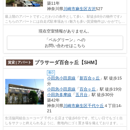
築11年
神奈川県
川崎市麻生区
古沢
527
最上階のアパートです♪こだわりの条件として多い、駅徒歩8分の物件です♪
こちらのアパートには自走式駐車場あり♪魅力も多い賃貸物件はいかがでしょ
うか♪より多くの不動産情報をお求めな...
現在空室情報がありません。
「ベルグリーン」への
お問い合わせはこちら
プラサーダ百合ヶ丘【SHM】
賃貸 | アパート
敷0
小田急小田原線
「
新百合ヶ丘
」駅 徒歩15
分
小田急小田原線
「
百合ヶ丘
」駅 徒歩19分
小田急多摩線
「
五月台
」駅 徒歩30分
築42年
神奈川県
川崎市麻生区
千代ケ丘
４丁目14-
21
生活協同組合ユーコープ 千代ヶ丘店まで徒歩6分です。忙しい日でもゴミ出
しをサクッと終えられるように、敷地内にゴミ置き場を備えております。駅
近くに立地する物件で、徒歩15分程で...