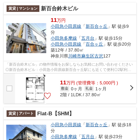
新百合鈴木ビル
賃貸 | マンション
11
万円
小田急小田原線
「
新百合ヶ丘
」駅 徒歩9
分
小田急多摩線
「
五月台
」駅 徒歩15分
小田急小田原線
「
百合ヶ丘
」駅 徒歩20分
築12年 / 37.80㎡
神奈川県
川崎市麻生区
古沢
127
「新百合鈴木ビル」の物件情報をお探しならお気軽にお問い合わせください
◎新百合鈴木ビル：小田急小田原線新百合ヶ丘駅にも近くて便利◎2駅利用
可能でアクセスの良い物件です◎共用部に...
11
万
円
(管理費等：5,000円 )
0ヶ月
1ヶ月
敷金
礼金
2階 / 1LDK / 37.80㎡
Flat-B【SHM】
賃貸 | アパート
小田急小田原線
「
新百合ヶ丘
」駅 徒歩18
分
小田急多摩線
「
五月台
」駅 徒歩23分