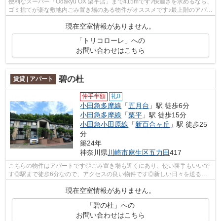
便利なスーパー「Odakyu OX 栗平店」まで415mです♪快適さを求めるなら、
ゴミ捨てが楽な敷地内ごみ置き場のある物件がオススメです♪最上階のアパー
トです♪ぜひご覧いただきたい賃貸物件...
現在空室情報がありません。
「トリコローレ」への
お問い合わせはこちら
碧の杜
賃貸 | アパート
仲手半額
礼0
小田急多摩線
「
五月台
」駅 徒歩6分
小田急多摩線
「
栗平
」駅 徒歩15分
小田急小田原線
「
新百合ヶ丘
」駅 徒歩25
分
築24年
神奈川県
川崎市麻生区
五力田
417
こちらの物件はアパートです◎ごみ置き場も近くにあり、使い勝手もいいで
す◎駅まで徒歩6分なので、アクセスの良い物件です◎新しい日々を送るに
ふさわしい、きれいな室内です◎気持ちを込...
現在空室情報がありません。
「碧の杜」への
お問い合わせはこちら