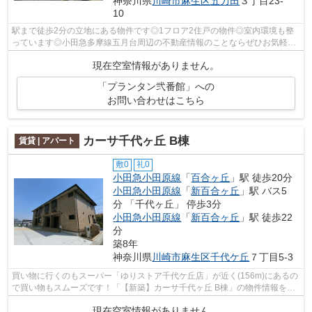
神奈川県
川崎市麻生区
五力田
３丁目23-
10
駅まで徒歩2分の立地にある物件です◎1フロア2住戸の物件◎室内環境も整
っています◎小田急多摩線五月台周辺の不動産情報のことならぜひお気軽に
urbanshop@urbankk.comよりアーバン企画開...
現在空室情報がありません。
「プランタン弐番館」への
お問い合わせはこちら
カーサ千代ヶ丘 B棟
賃貸 | アパート
敷0
礼0
小田急小田原線
「
百合ヶ丘
」駅 徒歩20分
小田急小田原線
「
新百合ヶ丘
」駅 バス5
分 「千代ヶ丘」 停歩3分
小田急小田原線
「
新百合ヶ丘
」駅 徒歩22
分
築8年
神奈川県
川崎市麻生区
千代ケ丘
７丁目5-3
買い物に行くのもスーパー「ゆりストア千代ケ丘店」が近く(156m)にあるの
で買い物もスムーズです！「【新築】カーサ千代ヶ丘 B棟」の物件情報をお
探しならお気軽にお問い合わせくださ...
現在空室情報がありません。