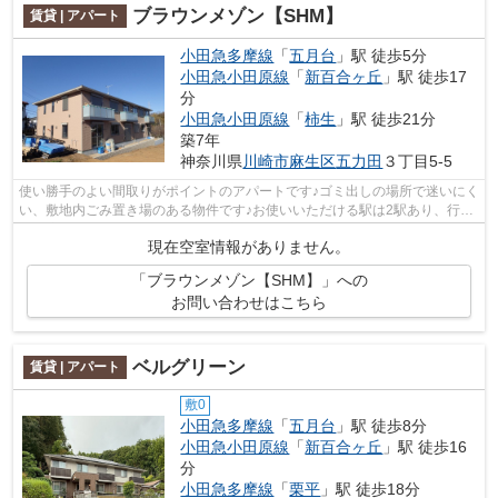
ブラウンメゾン【SHM】
賃貸 | アパート
小田急多摩線
「
五月台
」駅 徒歩5分
小田急小田原線
「
新百合ヶ丘
」駅 徒歩17
分
小田急小田原線
「
柿生
」駅 徒歩21分
築7年
神奈川県
川崎市麻生区
五力田
３丁目5-5
使い勝手のよい間取りがポイントのアパートです♪ゴミ出しの場所で迷いにく
い、敷地内ごみ置き場のある物件です♪お使いいただける駅は2駅あり、行き
先に応じて使い分けができます♪幅広...
現在空室情報がありません。
「ブラウンメゾン【SHM】」への
お問い合わせはこちら
ベルグリーン
賃貸 | アパート
敷0
小田急多摩線
「
五月台
」駅 徒歩8分
小田急小田原線
「
新百合ヶ丘
」駅 徒歩16
分
小田急多摩線
「
栗平
」駅 徒歩18分