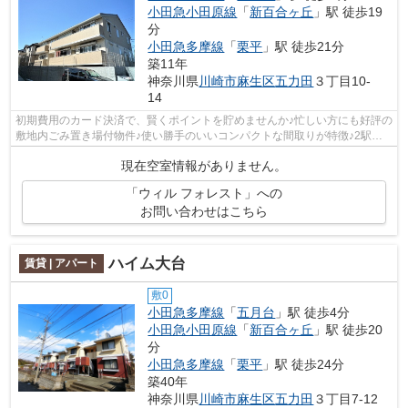
小田急小田原線
「
新百合ヶ丘
」駅 徒歩19
分
小田急多摩線
「
栗平
」駅 徒歩21分
築11年
神奈川県
川崎市麻生区
五力田
３丁目10-
14
初期費用のカード決済で、賢くポイントを貯めませんか♪忙しい方にも好評の
敷地内ごみ置き場付物件♪使い勝手のいいコンパクトな間取りが特徴♪2駅利
用できる立地となっていて、アクセス...
現在空室情報がありません。
「ウィル フォレスト」への
お問い合わせはこちら
ハイム大台
賃貸 | アパート
敷0
小田急多摩線
「
五月台
」駅 徒歩4分
小田急小田原線
「
新百合ヶ丘
」駅 徒歩20
分
小田急多摩線
「
栗平
」駅 徒歩24分
築40年
神奈川県
川崎市麻生区
五力田
３丁目7-12