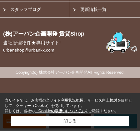
スタッフブログ
更新情報一覧
(株)アーバン企画開発 賃貸Shop
当社管理物件★専用サイト!
urbanshop@urbankk.com
Copyright(c) 株式会社アーバン企画開発All Rights Reserved.
当サイトでは、お客様の当サイト利用状況把握、サービス向上検討を目的と
して、クッキー（Cookie）を使用しています。
詳しくは、当社の
「Cookieの取扱いについて」
をご確認ください。
オンライン
お部屋探し
閉じる
お問い合わせ
お部屋探し
専用電話