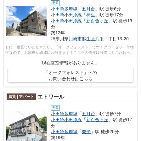
敷0
小田急多摩線
「
五月台
」駅 徒歩6分
小田急小田原線
「
柿生
」駅 徒歩17分
小田急小田原線
「
新百合ヶ丘
」駅 徒歩19
分
築12年
神奈川県
川崎市麻生区
片平
１丁目13-20
ぜひ一度見ていただきたい、「オークフォレスト」です！クローゼット付物
件なので、お部屋が綺麗に片付きます！こちらの物件は設備にもこだわった
造りのお部屋です！自走式駐車場を備...
現在空室情報がありません。
「オークフォレスト」への
お問い合わせはこちら
エトワール
賃貸 | アパート
敷0
小田急多摩線
「
五月台
」駅 徒歩7分
小田急小田原線
「
新百合ヶ丘
」駅 徒歩17
分
小田急多摩線
「
栗平
」駅 徒歩20分
築19年