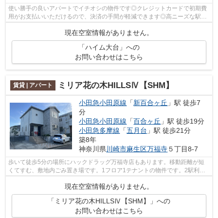
使い勝手の良いアパートでイチオシの物件です◎クレジットカードで初期費
用がお支払いいただけるので、決済の手間が軽減できます◎高ニーズな駅近
の物件で、徒歩3分で駅に行くことができ...
現在空室情報がありません。
「ハイム大台」への
お問い合わせはこちら
ミリア花の木HILLSⅣ【SHM】
賃貸 | アパート
小田急小田原線
「
新百合ヶ丘
」駅 徒歩7
分
小田急小田原線
「
百合ヶ丘
」駅 徒歩19分
小田急多摩線
「
五月台
」駅 徒歩21分
築8年
神奈川県
川崎市麻生区
万福寺
５丁目8-7
歩いて徒歩5分の場所にハックドラッグ万福寺店もあります。移動距離が短
くてすむ、敷地内ごみ置き場です。1フロア1テナントの物件です。2駅利用
ができるので電車の利用に役立つ物件で...
現在空室情報がありません。
「ミリア花の木HILLSⅣ【SHM】」への
お問い合わせはこちら