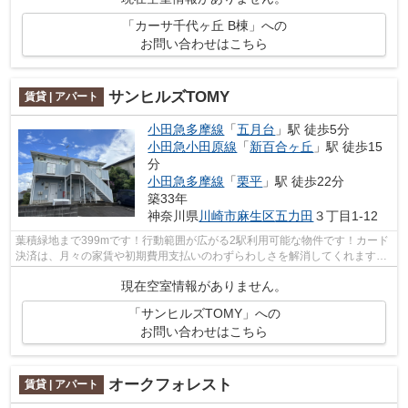
「カーサ千代ヶ丘 B棟」への
お問い合わせはこちら
サンヒルズTOMY
賃貸 | アパート
小田急多摩線
「
五月台
」駅 徒歩5分
小田急小田原線
「
新百合ヶ丘
」駅 徒歩15
分
小田急多摩線
「
栗平
」駅 徒歩22分
築33年
神奈川県
川崎市麻生区
五力田
３丁目1-12
葉積緑地まで399mです！行動範囲が広がる2駅利用可能な物件です！カード
決済は、月々の家賃や初期費用支払いのわずらわしさを解消してくれます！
新しい日々を送るにふさわしい、きれい...
現在空室情報がありません。
「サンヒルズTOMY」への
お問い合わせはこちら
オークフォレスト
賃貸 | アパート