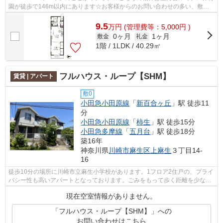
園が徒歩で146m以内にあります☆お客様からのお問い合わせの多い、敷地
内ごみ置き場があります☆多くの方にご好評...
9.5
万
円
(管理費等：5,000円 )
0ヶ月
1ヶ月
敷金
礼金
1階 / 1LDK / 40.29㎡
フルハウス・ループ【SHM】
賃貸 | アパート
敷0
小田急小田原線
「
新百合ヶ丘
」駅 徒歩11
分
小田急小田原線
「
柿生
」駅 徒歩15分
小田急多摩線
「
五月台
」駅 徒歩18分
築16年
神奈川県
川崎市麻生区
上麻生
３丁目14-
16
徒歩10分の場所に川崎市立麻生小学校があります。1フロア2住戸の、プライ
バシー性も高いアパートとなっております。ごみをもって歩く距離を少なく
したい方におすすめしたい敷地内ごみ...
現在空室情報がありません。
「フルハウス・ループ【SHM】」への
お問い合わせはこちら