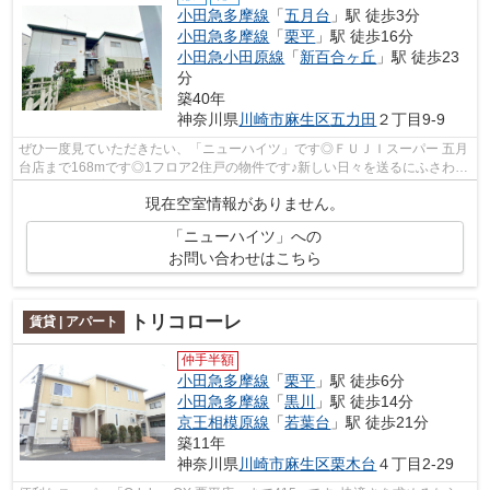
小田急多摩線
「
五月台
」駅 徒歩3分
小田急多摩線
「
栗平
」駅 徒歩16分
小田急小田原線
「
新百合ヶ丘
」駅 徒歩23
分
築40年
神奈川県
川崎市麻生区
五力田
２丁目9-9
ぜひ一度見ていただきたい、「ニューハイツ」です◎ＦＵＪＩスーパー 五月
台店まで168mです◎1フロア2住戸の物件です♪新しい日々を送るにふさわし
い、きれいな室内◎より多くの不動産情報...
現在空室情報がありません。
「ニューハイツ」への
お問い合わせはこちら
トリコローレ
賃貸 | アパート
仲手半額
小田急多摩線
「
栗平
」駅 徒歩6分
小田急多摩線
「
黒川
」駅 徒歩14分
京王相模原線
「
若葉台
」駅 徒歩21分
築11年
神奈川県
川崎市麻生区
栗木台
４丁目2-29