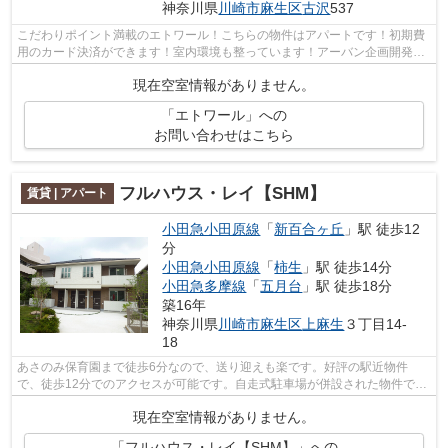
神奈川県
川崎市麻生区
古沢
537
こだわりポイント満載のエトワール！こちらの物件はアパートです！初期費
用のカード決済ができます！室内環境も整っています！アーバン企画開発で
は、小田急多摩線五月台を中心に数多...
現在空室情報がありません。
「エトワール」への
お問い合わせはこちら
フルハウス・レイ【SHM】
賃貸 | アパート
小田急小田原線
「
新百合ヶ丘
」駅 徒歩12
分
小田急小田原線
「
柿生
」駅 徒歩14分
小田急多摩線
「
五月台
」駅 徒歩18分
築16年
神奈川県
川崎市麻生区
上麻生
３丁目14-
18
あさのみ保育園まで徒歩6分なので、送り迎えも楽です。好評の駅近物件
で、徒歩12分でのアクセスが可能です。自走式駐車場が併設された物件で
す。魅力も多い賃貸物件はいかがでしょうか...
現在空室情報がありません。
「フルハウス・レイ【SHM】」への