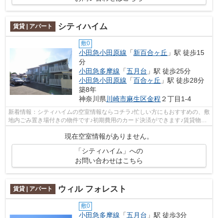
シティハイム
賃貸 | アパート
敷0
小田急小田原線
「
新百合ヶ丘
」駅 徒歩15
分
小田急多摩線
「
五月台
」駅 徒歩25分
小田急小田原線
「
百合ヶ丘
」駅 徒歩28分
築8年
神奈川県
川崎市麻生区
金程
２丁目1-4
新着情報：シティハイムの空室情報ならコチラ♪忙しい方にもおすすめの、敷
地内ごみ置き場付きの物件です♪初期費用のカード決済ができます♪賃貸物件
です♪室内環境も整っています♪小田急...
現在空室情報がありません。
「シティハイム」への
お問い合わせはこちら
ウィル フォレスト
賃貸 | アパート
敷0
小田急多摩線
「
五月台
」駅 徒歩3分