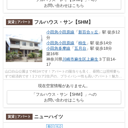
お問い合わせはこちら
フルハウス・サン【SHM】
賃貸 | アパート
小田急小田原線
「
新百合ヶ丘
」駅 徒歩12
分
小田急小田原線
「
柿生
」駅 徒歩14分
小田急多摩線
「
五月台
」駅 徒歩18分
築16年
神奈川県
川崎市麻生区
上麻生
３丁目14-
17
山口白山公園まで461mです！アパートの陽当りも良く、昼間には照明要ら
ずで経済的です！1フロア2住戸の、プライバシー性も高いアパート！魅力も
多い賃貸物件はいかがでしょうか！小田...
現在空室情報がありません。
「フルハウス・サン【SHM】」への
お問い合わせはこちら
ニューハイツ
賃貸 | アパート
敷0
礼0