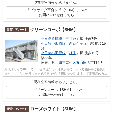
現在空室情報がありません。
「プラサーダ百合ヶ丘【SHM】」への
お問い合わせはこちら
グリーンコーポ【SHM】
賃貸 | アパート
小田急多摩線
「
五月台
」駅 徒歩7分
小田急小田原線
「
新百合ヶ丘
」駅 徒歩15
分
小田急小田原線
「
柿生
」駅 徒歩19分
築33年
神奈川県
川崎市麻生区
五力田
３丁目4-8
葉積緑地まで483mです。住環境がよく通風良好で日も入る物件をご提供し
ます。こちらの物件は自走式駐車場がご利用いただけます。初期費用のカー
ド決済ができます。当社スタッフが地域...
現在空室情報がありません。
「グリーンコーポ【SHM】」への
お問い合わせはこちら
ローズホワイト【SHM】
賃貸 | アパート