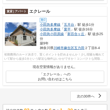
エクレール
賃貸 | アパート
敷0
小田急多摩線
「
五月台
」駅 徒歩1分
小田急多摩線
「
栗平
」駅 徒歩16分
小田急小田原線
「
新百合ヶ丘
」駅 徒歩25
分
築9年
神奈川県
川崎市麻生区
五力田
２丁目8-4
初期費用のカード決済で、賢くポイントを貯めませんか！少し喧騒を離れて
いて駅から徒歩1分という駅近な物件はいかがですか！コンパクトな間取り
で使い勝手のいいアパートになってます...
現在空室情報がありません。
「エクレール」への
お問い合わせはこちら
次の30件へ