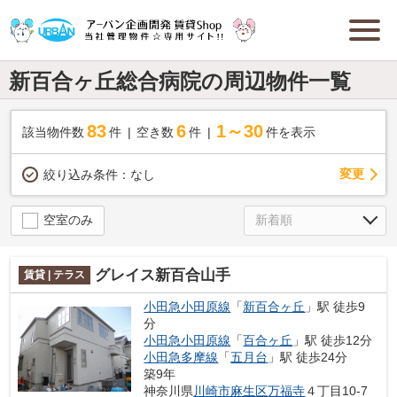
新百合ヶ丘総合病院の周辺物件一覧
83
6
1～30
該当物件数
件
空き数
件
件を表示
変更
絞り込み条件：
なし
空室のみ
グレイス新百合山手
賃貸 | テラス
小田急小田原線
「
新百合ヶ丘
」駅 徒歩9
分
小田急小田原線
「
百合ヶ丘
」駅 徒歩12分
小田急多摩線
「
五月台
」駅 徒歩24分
築9年
神奈川県
川崎市麻生区
万福寺
４丁目10-7