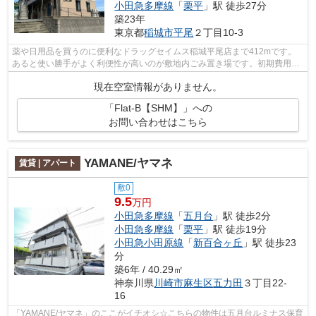
小田急多摩線
「
栗平
」駅 徒歩27分
築23年
東京都
稲城市
平尾
２丁目10-3
薬や日用品を買うのに便利なドラッグセイムス稲城平尾店まで412mです。
あると使い勝手がよく利便性が高いのが敷地内ごみ置き場です。初期費用は
カードで決済いただけます。風通しが良...
現在空室情報がありません。
「Flat-B【SHM】」への
お問い合わせはこちら
YAMANE/ヤマネ
賃貸 | アパート
敷0
9.5
万円
小田急多摩線
「
五月台
」駅 徒歩2分
小田急多摩線
「
栗平
」駅 徒歩19分
小田急小田原線
「
新百合ヶ丘
」駅 徒歩23
分
築6年 / 40.29㎡
神奈川県
川崎市麻生区
五力田
３丁目22-
16
「YAMANE/ヤマネ」のここがイチオシ☆こちらの物件は五月台ルミナス保育