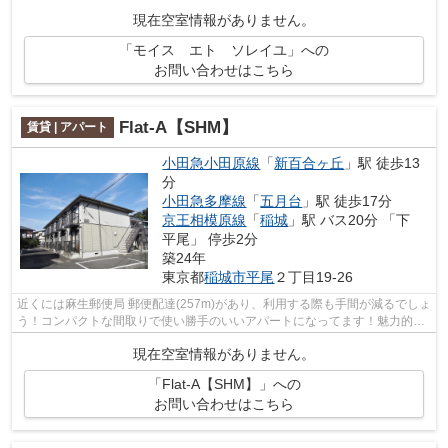
は、雨風や排気ガスなどからも車を守...
現在空室情報がありません。
「モイス エト ソレイユ」への
お問い合わせはこちら
Flat-A【SHM】
賃貸 | アパート
小田急小田原線
「
新百合ヶ丘
」駅 徒歩13
分
小田急多摩線
「
五月台
」駅 徒歩17分
京王相模原線
「
稲城
」駅 バス20分 「下
平尾」 停歩2分
築24年
東京都
稲城市
平尾
２丁目19-26
近くには麻生郵便局 郵便配達(257m)があり、利用する際も手間が減るでしょ
う！コンパクトな間取りで使い勝手のいいアパートになってます！魅力的な
室内環境のある、駅へも徒歩13分の物...
現在空室情報がありません。
「Flat-A【SHM】」への
お問い合わせはこちら