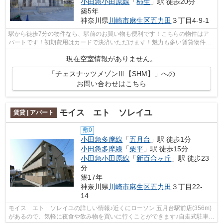
小田急小田原線
「
柿生
」駅 徒歩20分
築5年
神奈川県
川崎市麻生区
五力田
３丁目4-9-1
駅から徒歩7分の物件なら、駅前のお買い物も便利です！こちらの物件はア
パートです！初期費用はカードで決済いただけます！魅力も多い賃貸物件は
いかがでしょうか！お客様のご希望の物...
現在空室情報がありません。
「チェスナッツメゾンⅢ【SHM】」への
お問い合わせはこちら
モイス エト ソレイユ
賃貸 | アパート
敷0
小田急多摩線
「
五月台
」駅 徒歩1分
小田急多摩線
「
栗平
」駅 徒歩15分
小田急小田原線
「
新百合ヶ丘
」駅 徒歩23
分
築17年
神奈川県
川崎市麻生区
五力田
３丁目22-
14
モイス エト ソレイユの詳しい情報♪近くにローソン 五月台駅前店(356m)
があるので、気軽に夜食や飲み物を買いに行くことができます♪自走式駐車場