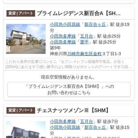
プライムレジデンス新百合A【SHM】
賃貸 | アパート
小田急小田原線
「
新百合ヶ丘
」駅 徒歩19
分
小田急多摩線
「
五月台
」駅 徒歩25分
小田急多摩線
「
栗平
」駅 徒歩25分
築9年
神奈川県
川崎市麻生区
金程
３丁目1-3
こだわり条件の定番◎コンビニ「セブン-イレブン稲城市平尾店」が近く
(205m)にあります◎使い勝手のよい間取りがポイントのアパートです◎自走
式駐車場も併設され、十分な駐車スペースを...
現在空室情報がありません。
「プライムレジデンス新百合A【SHM】」への
お問い合わせはこちら
チェスナッツメゾンⅢ【SHM】
賃貸 | アパート
小田急多摩線
「
五月台
」駅 徒歩7分
小田急小田原線
「
新百合ヶ丘
」駅 徒歩15
分