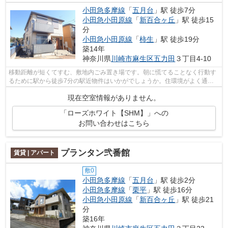
小田急多摩線
「
五月台
」駅 徒歩7分
小田急小田原線
「
新百合ヶ丘
」駅 徒歩15
分
小田急小田原線
「
柿生
」駅 徒歩19分
築14年
神奈川県
川崎市麻生区
五力田
３丁目4-10
移動距離が短くてすむ、敷地内ごみ置き場です。朝に慌てることなく行動す
るために駅から徒歩7分の駅近物件はいかがでしょうか。住環境がよく通風
良好で日も入る物件をご提供します。駅...
現在空室情報がありません。
「ローズホワイト【SHM】」への
お問い合わせはこちら
プランタン弐番館
賃貸 | アパート
敷0
小田急多摩線
「
五月台
」駅 徒歩2分
小田急多摩線
「
栗平
」駅 徒歩16分
小田急小田原線
「
新百合ヶ丘
」駅 徒歩21
分
築16年