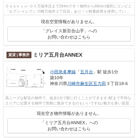
Ｏｄａｋｙｕ−ＯＸ万福寺店まで284mです！物件から88mの場所にコンビニ
「セブン‐イレブン 川崎万福寺３丁目店」あり！☆軽量鉄骨を使用している
ので、地震対策にもつながります☆駅から...
現在空室情報がありません。
「グレイス新百合山手」への
お問い合わせはこちら
ミリア五月台ANNEX
賃貸 | 事務所
小田急多摩線
「
五月台
」駅 徒歩1分
築10年
神奈川県
川崎市麻生区
五力田
３丁目18-6
高ニーズな駅近の物件で、徒歩1分で駅に行くことができます♪駅まで平坦な
エリアに位置する物件で気軽に散歩できるのもいいですね♪魅力も多い賃貸物
件はいかがでしょうか(*^^*)
現在空き物件情報がありません。
「ミリア五月台ANNEX」への
お問い合わせはこちら