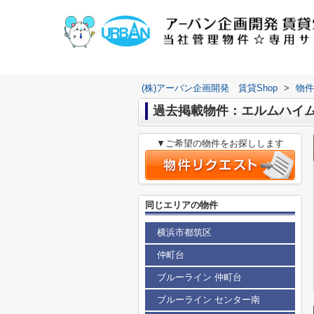
(株)アーバン企画開発 賃貸Shop
>
物件
過去掲載物件：エルムハイ
▼ご希望の物件をお探しします
同じエリアの物件
横浜市都筑区
仲町台
ブルーライン 仲町台
ブルーライン センター南