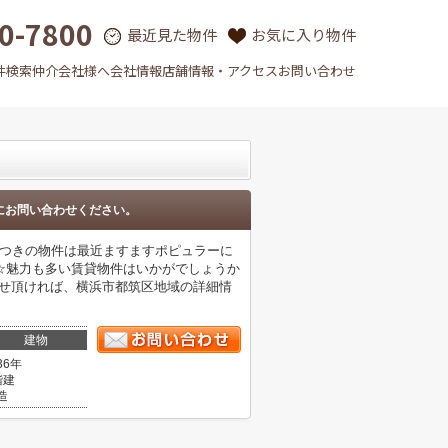
0-7800
最近見た物件
お気に入り物件
件検索
仲介会社様へ
会社情報
店舗情報・アクセス
お問い合わせ
にお問い合わせください。
場つきの物件は最近ますますポピュラーに
☆魅力も多い賃貸物件はいかがでしょうか
問い合わせ頂ければ、横浜市都筑区地域の詳細情
建物
36年
階建
造