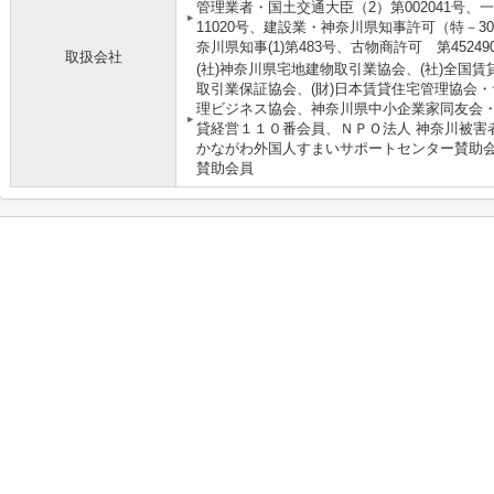
管理業者・国土交通大臣（2）第002041号、
11020号、建設業・神奈川県知事許可（特－30
奈川県知事(1)第483号、古物商許可 第452490
取扱会社
(社)神奈川県宅地建物取引業協会、(社)全国賃
取引業保証協会、(財)日本賃貸住宅管理協会
理ビジネス協会、神奈川県中小企業家同友会・
貸経営１１０番会員、ＮＰＯ法人 神奈川被害
かながわ外国人すまいサポートセンター賛助会
賛助会員