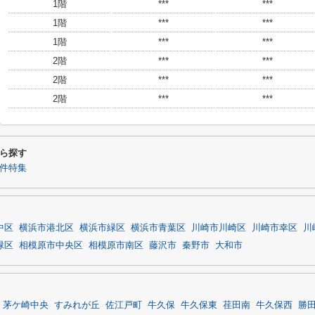
1階
***
***
1階
***
***
1階
***
***
2階
***
***
2階
***
***
2階
***
***
ら探す
物件特集
中区
横浜市港北区
横浜市緑区
横浜市青葉区
川崎市川崎区
川崎市幸区
川
緑区
相模原市中央区
相模原市南区
藤沢市
秦野市
大和市
茅ケ崎中央
すみれが丘
佐江戸町
牛久保
牛久保東
荏田南
牛久保西
勝