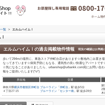
0800-17
お部屋探し専用電話
ホーム
物
一覧
>
エルムハイムⅠ
ムⅠ
エルムハイムⅠ
の過去掲載物件情報
現況の確認はお気軽
歩いて294mの場所に、東急ストア仲町台店があります☆敷地内ごみ置き
なってきています☆病気予防にもなる、通気性の良い快適なアパートです
☆気になることがありましたら、urbanshop@urbankk.com宛にお
報をご提供いたします(^o^)
所在地
交通
築
神奈川県
横浜市都筑区
仲町台
ブルーライン
「
仲町台
」駅 徒歩5分
2
４丁目27-15
ブルーライン
「
センター南
」駅 徒歩28分
木