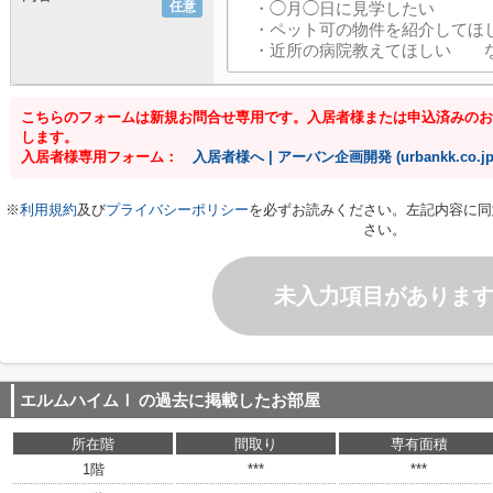
任意
こちらのフォームは新規お問合せ専用です。入居者様または申込済みのお
します。
入居者様専用フォーム：
入居者様へ | アーバン企画開発 (urbankk.co.jp
※
利用規約
及び
プライバシーポリシー
を必ずお読みください。左記内容に同
さい。
未入力項目がありま
エルムハイムⅠ
の過去に掲載したお部屋
所在階
間取り
専有面積
1階
***
***