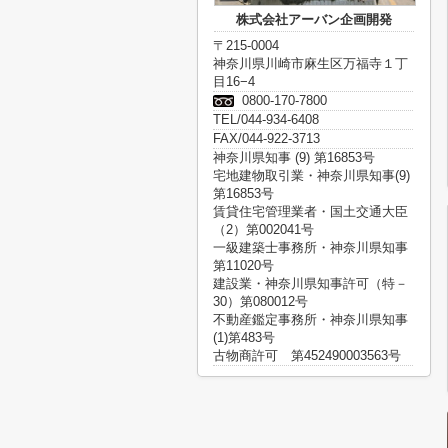
株式会社アーバン企画開発
〒215-0004
神奈川県川崎市麻生区万福寺１丁
目16−4
0800-170-7800
TEL/044-934-6408
FAX/044-922-3713
神奈川県知事 (9) 第16853号
宅地建物取引業・神奈川県知事(9)
第16853号
賃貸住宅管理業者・国土交通大臣
（2）第002041号
一級建築士事務所・神奈川県知事
第11020号
建設業・神奈川県知事許可（特－
30）第080012号
不動産鑑定事務所・神奈川県知事
(1)第483号
古物商許可 第452490003563号