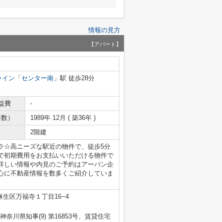
情報の見方
【アパート】
ライン
「
センター南
」駅 徒歩28分
益費
-
年数）
1989年 12月 ( 築36年 )
2階建
ラ☆高ニーズな駅近の物件で、徒歩5分
で初期費用をお支払いいただける物件で
詳しい情報や内見のご予約はアーバン企
心に不動産情報を数多くご紹介していま
生区万福寺１丁目16−4
・神奈川県知事(9) 第16853号、賃貸住宅