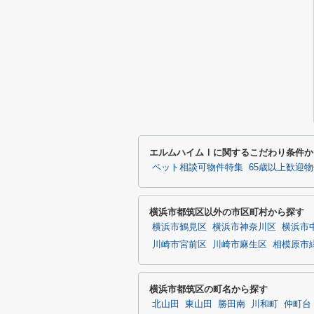
エルムハイムⅠに関するこだわり条件か
ペット相談可物件特集
65歳以上歓迎
横浜市都筑区以外の市区町村から探す
横浜市鶴見区
横浜市神奈川区
横浜市
川崎市宮前区
川崎市麻生区
相模原市
横浜市都筑区の町名から探す
北山田
東山田
勝田南
川和町
仲町台