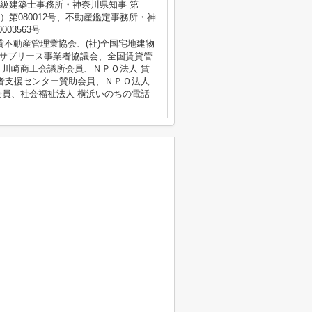
一級建築士事務所・神奈川県知事 第
）第080012号、不動産鑑定事務所・神
003563号
貸不動産管理業協会、(社)全国宅地建物
・サブリース事業者協議会、全国賃貸管
川崎商工会議所会員、ＮＰＯ法人 賃
者支援センター賛助会員、ＮＰＯ法人
員、社会福祉法人 横浜いのちの電話