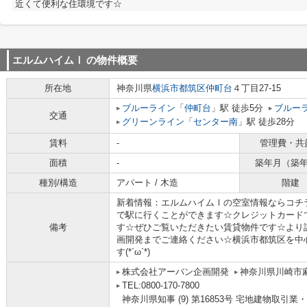
近くて便利な住環境です☆
エルムハイムⅠ
の物件概要
所在地
神奈川県
横浜市都筑区
仲町台
４丁目27-15
ブルーライン
「
仲町台
」駅 徒歩5分
ブルー
交通
グリーンライン
「
センター南
」駅 徒歩28分
賃料
-
管理費・共
面積
-
築年月（築
種別/構造
アパート / 木造
階建
新着情報：エルムハイムⅠの空室情報ならコチ
で駅に行くことができます☆クレジットカード
備考
す☆ぜひご覧いただきたい賃貸物件です☆より
画開発までご連絡ください☆横浜市都筑区を中
す(*´ω`*)
株式会社アーバン企画開発
神奈川県川崎市麻
TEL:0800-170-7800
神奈川県知事 (9) 第16853号 宅地建物取引業