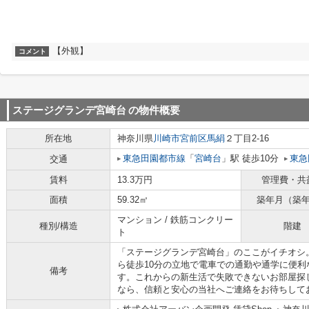
【外観】
コメント
ステージグランデ宮崎台
の物件概要
所在地
神奈川県
川崎市宮前区
馬絹
２丁目2-16
東急田園都市線
「
宮崎台
」駅 徒歩10分
東急
交通
賃料
13.3万円
管理費・共
面積
59.32㎡
築年月（築
マンション / 鉄筋コンクリー
種別/構造
階建
ト
「ステージグランデ宮崎台」のここがイチオシ
ら徒歩10分の立地で電車での通勤や通学に便
備考
す。これからの新生活で失敗できないお部屋探
なら、信頼と安心の当社へご連絡をお待ちして