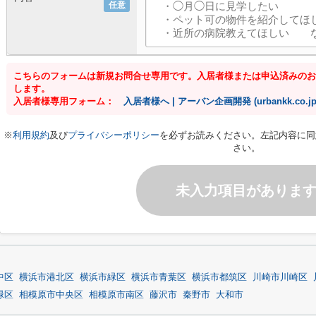
任意
こちらのフォームは新規お問合せ専用です。入居者様または申込済みのお
します。
入居者様専用フォーム：
入居者様へ | アーバン企画開発 (urbankk.co.jp
※
利用規約
及び
プライバシーポリシー
を必ずお読みください。左記内容に同
さい。
未入力項目がありま
中区
横浜市港北区
横浜市緑区
横浜市青葉区
横浜市都筑区
川崎市川崎区
緑区
相模原市中央区
相模原市南区
藤沢市
秦野市
大和市