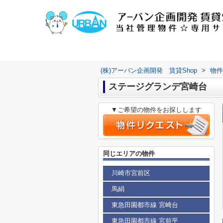
(株)アーバン企画開発 賃貸Shop
>
物件
ステージグランデ宮崎台
▼ご希望の物件をお探しします
同じエリアの物件
川崎市宮前区
馬絹
東急田園都市線 宮崎台
東急田園都市線 宮前平