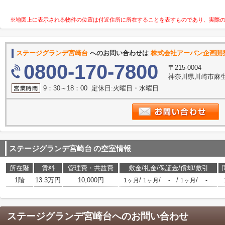
※地図上に表示される物件の位置は付近住所に所在することを表すものであり、実際
ステージグランデ宮崎台
へのお問い合わせは
株式会社アーバン企画開発
0800-170-7800
〒215-0004
神奈川県川崎市麻生
9：30～18：00 定休日:火曜日・水曜日
ステージグランデ宮崎台
の空室情報
所在階
賃料
管理費・共益費
敷金/礼金/保証金/償却/敷引
1階
13.3万円
10,000円
/
/
/
/
1ヶ月
1ヶ月
-
1ヶ月
-
ステージグランデ宮崎台
へのお問い合わせ