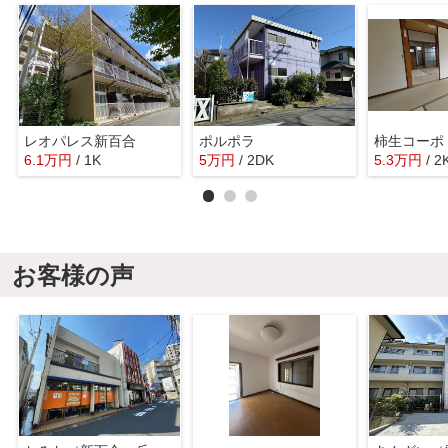
レオパレス新百合
ポルポラ
柿生コーポ
6.1
万
円
/ 1K
5
万
円
/ 2DK
5.3
万
円
/ 2
お客様の声