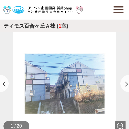
ティモス百合ヶ丘Ａ棟 (
1
室)
1 / 20