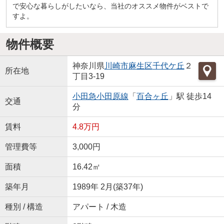
で安心な暮らしがしたいなら、当社のオススメ物件がベストで
すよ。
物件概要
神奈川県
川崎市麻生区
千代ケ丘
２
所在地
丁目3-19
小田急小田原線
「
百合ヶ丘
」駅 徒歩14
交通
分
賃料
4.8万円
管理費等
3,000円
面積
16.42㎡
築年月
1989年 2月(築37年)
種別 / 構造
アパート / 木造