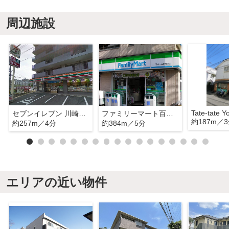
周辺施設
Tate-tate Y
セブンイレブン 川崎百合丘店
ファミリーマート百合ヶ丘駅南口店
約187m／
約257m／4分
約384m／5分
エリアの近い物件