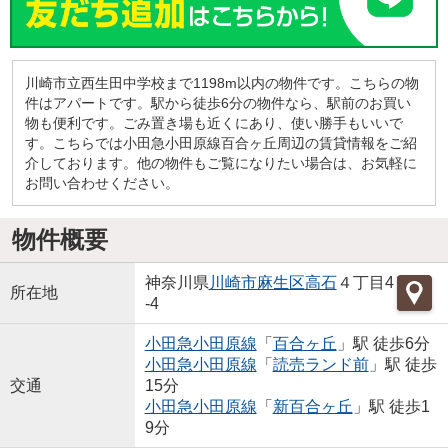
川崎市立西生田中学校まで1198m以内の物件です。こちらの物
件はアパートです。駅から徒歩6分の物件なら、駅前のお買い
物も便利です。ごみ置き場も近くにあり、使い勝手もいいで
す。こちらでは小田急小田原線百合ヶ丘周辺の賃貸情報をご紹
介しております。他の物件もご覧になりたい場合は、お気軽に
お問い合わせください。
物件概要
神奈川県
川崎市麻生区
高石
４丁目4
所在地
-4
小田急小田原線
「
百合ヶ丘
」駅 徒歩6分
小田急小田原線
「
読売ランド前
」駅 徒歩
交通
15分
小田急小田原線
「
新百合ヶ丘
」駅 徒歩1
9分