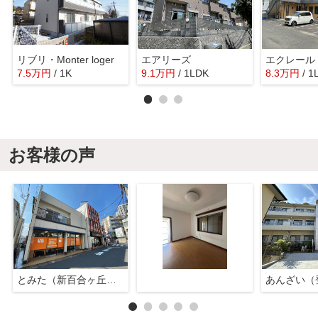
リブリ・Monter loger
エアリーズ
エクレール・
7.5
万
円
/ 1K
9.1
万
円
/ 1LDK
8.3
万
円
/ 1
お客様の声
とみた（新百合ヶ丘店）
あんざい（