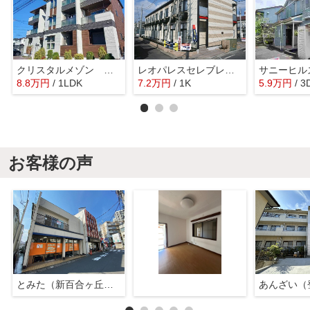
クリスタルメゾン しらかば
レオパレスセレブレイション
サニーヒル
8.8
万
円
/ 1LDK
7.2
万
円
/ 1K
5.9
万
円
/ 3
お客様の声
とみた（新百合ヶ丘店）
あんざい（