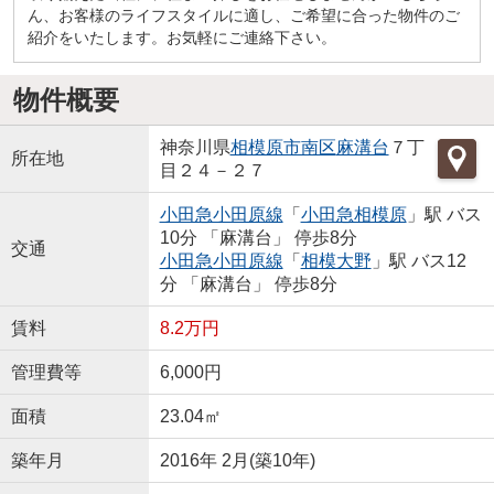
ん、お客様のライフスタイルに適し、ご希望に合った物件のご
紹介をいたします。お気軽にご連絡下さい。
物件概要
神奈川県
相模原市南区
麻溝台
７丁
所在地
目２４－２７
小田急小田原線
「
小田急相模原
」駅 バス
10分 「麻溝台」 停歩8分
交通
小田急小田原線
「
相模大野
」駅 バス12
分 「麻溝台」 停歩8分
賃料
8.2万円
管理費等
6,000円
面積
23.04㎡
築年月
2016年 2月(築10年)