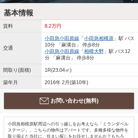
基本情報
賃料
8.2万円
小田急小田原線
「
小田急相模原
」駅 バス
10分 「麻溝台」 停歩8分
交通
小田急小田原線
「
相模大野
」駅 バス12
分 「麻溝台」 停歩8分
間取り(面積)
1R(23.04㎡)
築年月
2016年 2月(築10年)
お問い合わせ(無料)
小田急相模原駅周辺への引っ越しをお考えなら「ミランダベル
ステージ」。こちらの物件はアパートです。多種多様な物件を
取り揃えた当社に、住まい探しをお任せしませんか？もちろ