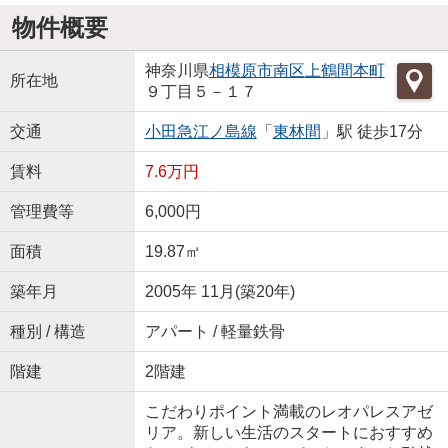
物件概要
神奈川県
相模原市南区
上鶴間本町
所在地
９丁目５－１７
交通
小田急江ノ島線
「
東林間
」駅 徒歩17分
賃料
7.6万円
管理費等
6,000円
面積
19.87㎡
築年月
2005年 11月(築20年)
種別 / 構造
アパート / 軽量鉄骨
階建
2階建
こだわりポイント満載のレオパレスアゼ
リア。新しい生活のスタートにおすすめ