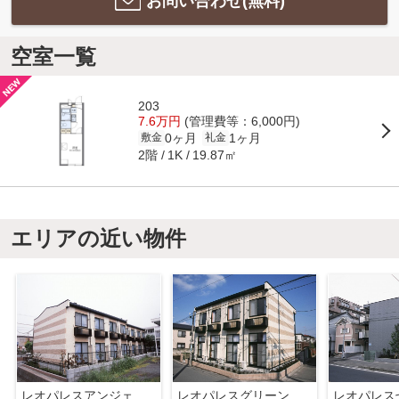
お問い合わせ(無料)
空室一覧
203
7.6万円
(管理費等：6,000円)
0ヶ月
1ヶ月
敷金
礼金
2階
19.87㎡
1K
エリアの近い物件
レオパレスアンジェリークⅠ
レオパレスグリーンパレス
レオパレス