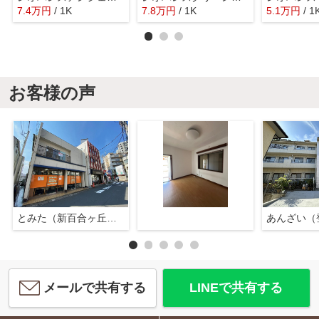
7.4
万
円
/ 1K
7.8
万
円
/ 1K
5.1
万
円
/ 1
お客様の声
とみた（新百合ヶ丘店）
あんざい（
メールで共有する
LINEで共有する